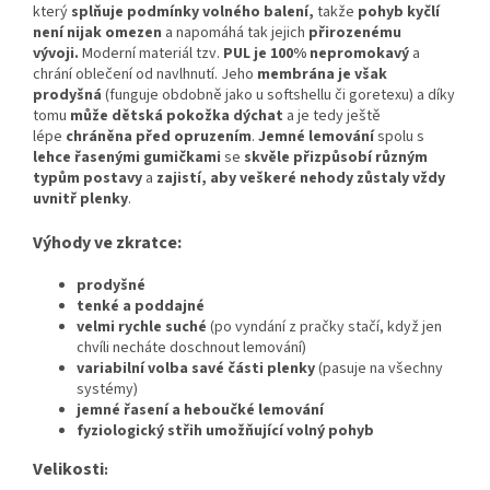
který
splňuje podmínky volného balení,
takže
pohyb kyčlí
není nijak omezen
a napomáhá tak jejich
přirozenému
vývoji
.
Moderní materiál tzv.
PUL je 100% nepromokavý
a
chrání oblečení od navlhnutí. Jeho
membrána je však
prodyšná
(funguje obdobně jako u softshellu či goretexu) a díky
tomu
může dětská pokožka dýchat
a je tedy ještě
lépe
chráněna před opruzením
.
Jemné lemování
spolu s
lehce řasenými gumičkami
se
skvěle přizpůsobí různým
typům postavy
a
zajistí, aby veškeré nehody zůstaly vždy
uvnitř plenky
.
Výhody ve zkratce:
prodyšné
tenké a poddajné
velmi rychle suché
(po vyndání z pračky stačí, když jen
chvíli necháte doschnout lemování)
variabilní volba savé části plenky
(pasuje na všechny
systémy)
jemné řasení a heboučké lemování
fyziologický střih umožňující volný pohyb
Velikosti
: