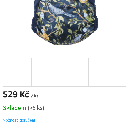
529 Kč
/ ks
Měrná
Skladem
(>5 ks)
cena:
Možnosti doručení