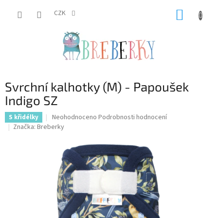
Přejít
NÁKUP
na
CZK
obsah
KOŠÍK
Svrchní kalhotky (M) - Papoušek
Indigo SZ
Průměrné
Neohodnoceno
Podrobnosti hodnocení
S křidélky
hodnocení
Značka:
Breberky
produktu
je
0,0
z
5
hvězdiček.