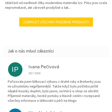
oblečení od navlhnutí. Díky modernímu materiálu tzv. PULu jsou zcela
nepromokavé, ale zároveň prodyšné a tak...
ZOBRAZIT VŠECHNY PODOBNÉ PRODUKTY
Ivana Pečivová
IP
Hodnocení obchodu je 5 z 5 hvězdiček.
28.7.2026
Pořizovala jsem látkovací výbavu z druhé ruky a Breberky jsou
mi uživatelsky nejpříjemnější. Takže když bylo potřeba ještě
nějaké kousky doplnit, bylo jasno, na který e-shop se obrátit.
Příjemné materiály, hezké potisky a hlavně cením i rozepsané
všechny informace o látkování a péči na blogu