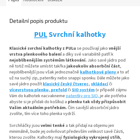
Popis
Hodnocení
Diskuze
Detailní popis produktu
PUL
Svrchní kalhotky
Klasické svrchní kalhotky z PULu
se používají jako
vnější
vrstva plenkového balení
a díky své variabilitě patří k
nejoblíbenějším systémům látkování.
Jako savé jádro pod
ně totiž můžete umístit
takřka
jakoukoliv absorbční
část
,
nejoblíbenější jsou však jednoznačně
kalhotkové pleny
a to ať
už na suchý zip, patentky nebo snappi sponku. Dále můžete jako
savé jádro použít
klasický český čtverec,
vkládací
či
vícevrstvou plenku,
prefold
či
SIO systém
(v případě zájmu
Vám do kalhotek nacvakneme
patentky pro SIO,
je ale potřeba
abyste si je přidali do košíku) a
plenku tak vždy přizpůsobit
Vašim aktuálním potřebám.
Čím savější absorbční jádro
zvolíte, tím více toho plenka vydrží.
Svrchňáčky jsou
velmi tenké
a tak přidají na objemu jen
minimálně, bude jej ovlivňovat především velikost savé části,
kterou zvolíte. Kalhotky mají
fyziologicky vykrojený střih
,