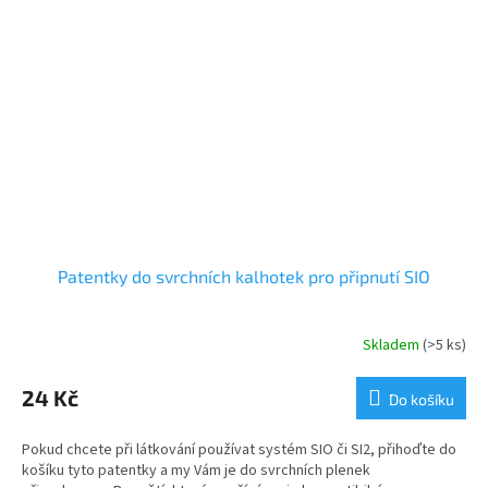
Patentky do svrchních kalhotek pro připnutí SIO
Skladem
(>5 ks)
24 Kč
Do košíku
Pokud chcete při látkování používat systém SIO či SI2, přihoďte do
košíku tyto patentky a my Vám je do svrchních plenek