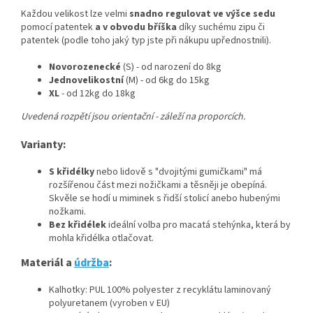
Každou velikost lze velmi
snadno regulovat ve výšce sedu
pomocí patentek
a v obvodu bříška
díky suchému zipu či
patentek (podle toho jaký typ jste při nákupu upřednostnili).
Novorozenecké
(S) - od narození do 8kg
Jednovelikostní
(M) - od 6kg do 15kg
XL
- od 12kg do 18kg
Uvedená rozpětí jsou orientační - záleží na proporcích.
Varianty:
S křidélky
nebo lidově s "dvojitými gumičkami" má
rozšířenou část mezi nožičkami a těsněji je obepíná.
Skvěle se hodí u miminek s řidší stolicí anebo hubenými
nožkami.
Bez křidélek
ideální volba pro macatá stehýnka, která by
mohla křidélka otlačovat.
Materiál a
údržba
:
Kalhotky: PUL 100% polyester z recyklátu laminovaný
polyuretanem (vyroben v EU)