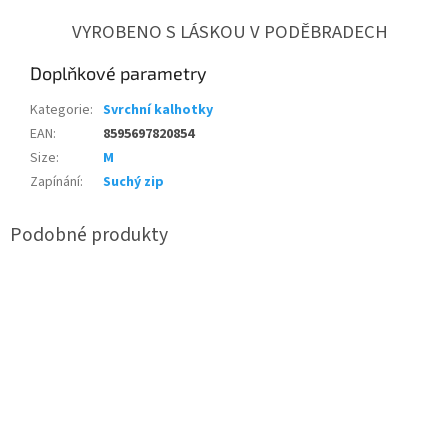
VYROBENO S LÁSKOU V PODĚBRADECH
Doplňkové parametry
Kategorie
:
Svrchní kalhotky
EAN
:
8595697820854
Size
:
M
Zapínání
:
Suchý zip