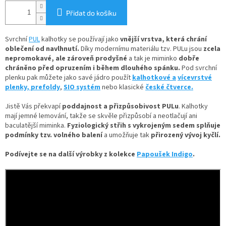
Přidat do košíku
Svrchní
PUL
kalhotky se používají jako
vnější vrstva, která chrání
oblečení od navlhnutí.
Díky
modernímu materiálu tzv. PULu jsou
zcela
nepromokavé, ale zároveň prodyšné
a tak je miminko
dobře
chráněno před opruzením i během dlouhého spánku.
Pod svrchní
plenku pak můžete jako savé jádro použít
kalhotkové a
vícevrstvé
plenky,
prefoldy
,
SIO systém
nebo klasické
české čtverce.
Jistě Vás překvapí
poddajnost a přizpůsobivost PULu
. Kalhotky
mají jemné lemování, takže se skvěle přizpůsobí a neotlačují ani
baculatější miminka.
Fyziologický střih s vykrojeným sedem splňuje
podmínky tzv. volného balení
a umožňuje tak
přirozený vývoj kyčlí.
Podívejte se na další výrobky z kolekce
Papoušek Indigo
.