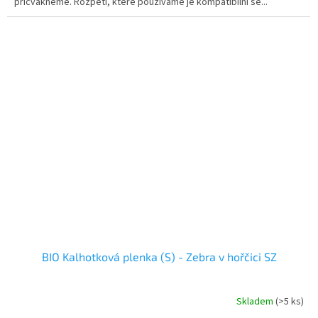
přicvakneme. Rozpětí, které používáme je kompatibilní se...
BIO Kalhotková plenka (S) - Zebra v hořčici SZ
Skladem
(>5 ks)