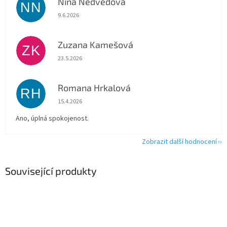
Nina Nedvědová
NN
Hodnocení obchodu je 5 z 5 hvězdiček.
9.6.2026
Zuzana Kamešová
ZK
Hodnocení obchodu je 5 z 5 hvězdiček.
23.5.2026
Romana Hrkalová
RH
Hodnocení obchodu je 5 z 5 hvězdiček.
15.4.2026
Ano, úplná spokojenost.
Zobrazit další hodnocení
Související produkty