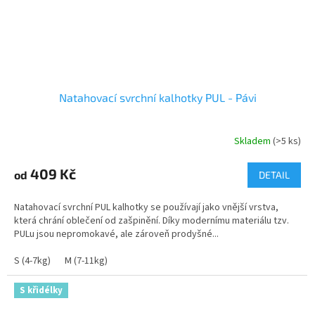
Natahovací svrchní kalhotky PUL - Pávi
Skladem
(>5 ks)
409 Kč
od
DETAIL
Natahovací svrchní PUL kalhotky se používají jako vnější vrstva,
která chrání oblečení od zašpinění. Díky modernímu materiálu tzv.
PULu jsou nepromokavé, ale zároveň prodyšné...
S (4-7kg)
M (7-11kg)
S křidélky