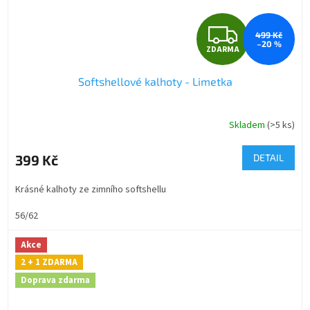
Z
499 Kč
–20 %
ZDARMA
D
Softshellové kalhoty - Limetka
A
R
Skladem
(>5 ks)
M
399 Kč
DETAIL
A
Krásné kalhoty ze zimního softshellu
56/62
Akce
2 + 1 ZDARMA
Doprava zdarma