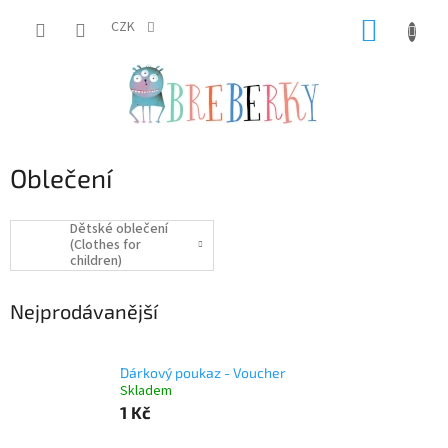
Přejít
NÁKUP
na
CZK
obsah
KOŠÍK
Oblečení
Dětské oblečení
(Clothes for
children)
Nejprodávanější
Dárkový poukaz - Voucher
Skladem
1 Kč