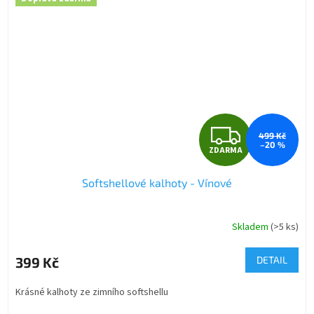
Z
499 Kč
–20 %
ZDARMA
D
Softshellové kalhoty - Vínové
A
R
Skladem
(>5 ks)
Průměrné
hodnocení
M
produktu
399 Kč
DETAIL
je
A
5,0
Krásné kalhoty ze zimního softshellu
z
5