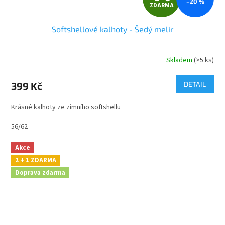
–20 %
ZDARMA
D
Softshellové kalhoty - Šedý melír
A
R
Skladem
(>5 ks)
M
399 Kč
DETAIL
A
Krásné kalhoty ze zimního softshellu
56/62
Akce
2 + 1 ZDARMA
Doprava zdarma