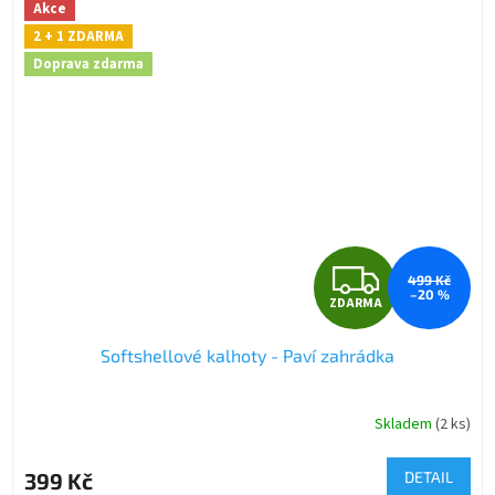
Akce
2 + 1 ZDARMA
Doprava zdarma
Z
499 Kč
–20 %
ZDARMA
D
Softshellové kalhoty - Paví zahrádka
A
R
Skladem
(2 ks)
M
399 Kč
DETAIL