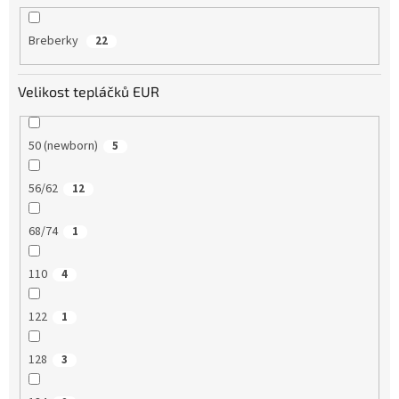
Breberky
22
Velikost tepláčků EUR
50 (newborn)
5
56/62
12
68/74
1
110
4
122
1
128
3