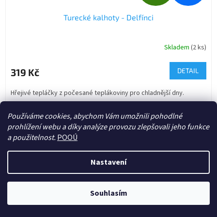
D
Turecké kalhoty - Delfínci
A
R
Skladem
(2 ks)
M
319 Kč
DETAIL
A
Hřejivé tepláčky z počesané teplákoviny pro chladnější dny.
50 (newborn)
Používáme cookies, abychom Vám umožnili pohodlné
prohlížení webu a díky analýze provozu zlepšovali jeho funkce
22
položek celkem
a použitelnost.
POOÚ
O
v
l
Z
Nastavení
á
á
d
p
a
a
Souhlasím
c
t
í
í
p