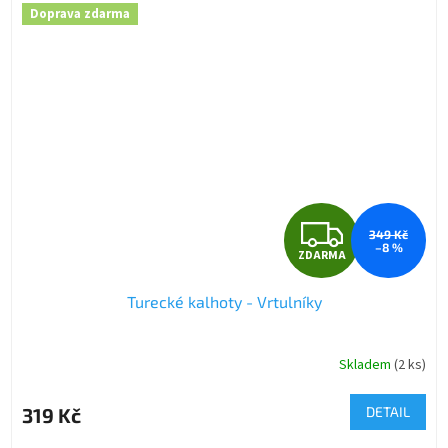
Doprava zdarma
Z
349 Kč
–8 %
ZDARMA
D
Turecké kalhoty - Vrtulníky
A
R
Skladem
(2 ks)
M
319 Kč
DETAIL
A