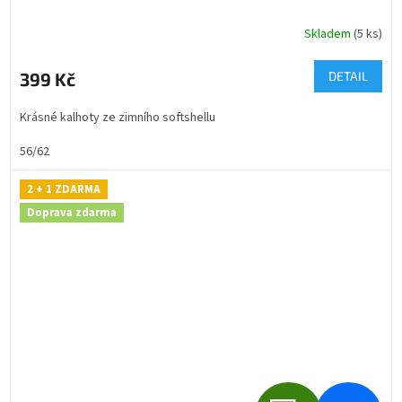
R
Skladem
(5 ks)
M
399 Kč
DETAIL
A
Krásné kalhoty ze zimního softshellu
56/62
2 + 1 ZDARMA
Doprava zdarma