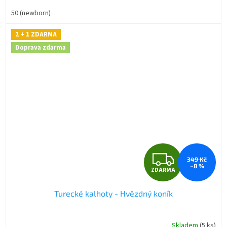
50 (newborn)
2 + 1 ZDARMA
Doprava zdarma
Z
349 Kč
–8 %
ZDARMA
D
Turecké kalhoty - Hvězdný koník
A
R
Skladem
(5 ks)