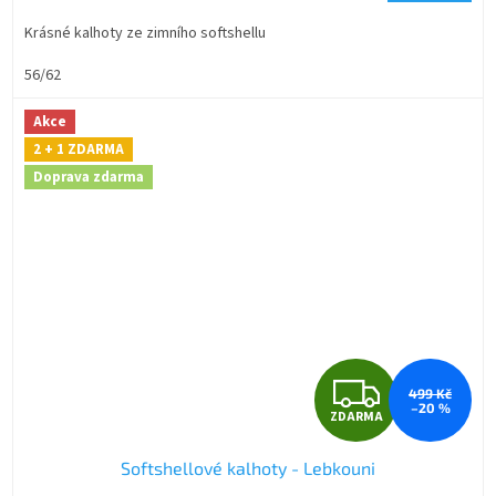
A
Krásné kalhoty ze zimního softshellu
56/62
Akce
2 + 1 ZDARMA
Doprava zdarma
Z
499 Kč
–20 %
ZDARMA
D
Softshellové kalhoty - Lebkouni
A