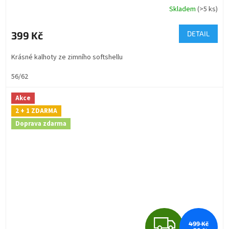
R
Skladem
(>5 ks)
Průměrné
hodnocení
M
produktu
399 Kč
DETAIL
je
A
5,0
Krásné kalhoty ze zimního softshellu
z
5
56/62
hvězdiček.
Akce
2 + 1 ZDARMA
Doprava zdarma
Z
499 Kč