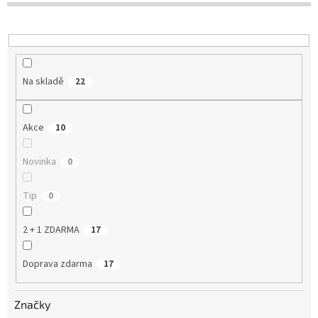
u
k
t
ů
Na skladě
22
Akce
10
Novinka
0
Tip
0
2 + 1 ZDARMA
17
Doprava zdarma
17
Značky