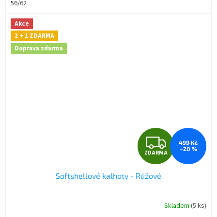
56/62
hvězdiček.
Akce
2 + 1 ZDARMA
Doprava zdarma
Z
499 Kč
–20 %
ZDARMA
D
Softshellové kalhoty - Růžové
A
R
Skladem
(5 ks)