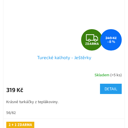
Z
349 Kč
–8 %
ZDARMA
D
Turecké kalhoty - Ještěrky
A
R
Skladem
(>5 ks)
Průměrné
hodnocení
M
produktu
319 Kč
DETAIL
je
A
5,0
Krásné turkáčky z teplákoviny.
z
5
56/62
hvězdiček.
2 + 1 ZDARMA