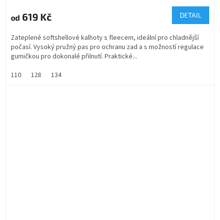
619 Kč
DETAIL
od
Zateplené softshellové kalhoty s fleecem, ideální pro chladnější
počasí. Vysoký pružný pas pro ochranu zad a s možností regulace
gumičkou pro dokonalé přilnutí. Praktické...
110
128
134