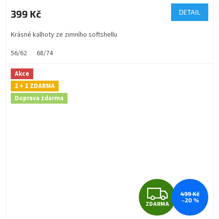
M
399 Kč
DETAIL
A
Krásné kalhoty ze zimního softshellu
56/62
68/74
Akce
2 + 1 ZDARMA
Doprava zdarma
Z
499 Kč
–20 %
ZDARMA
D