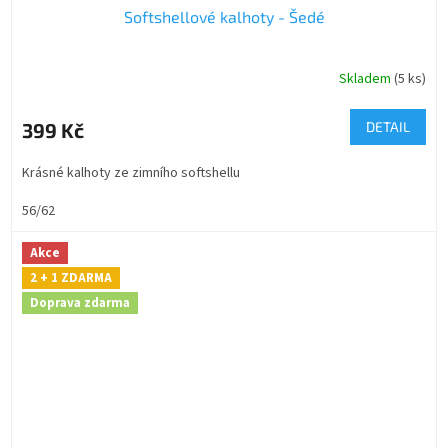
Softshellové kalhoty - Šedé
A
R
Skladem
(5 ks)
M
399 Kč
DETAIL
A
Krásné kalhoty ze zimního softshellu
56/62
Akce
2 + 1 ZDARMA
Doprava zdarma