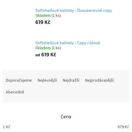
Softshellové kalhoty - Dvoubarevné copy
Skladem
(1 ks)
619 Kč
Softshellové kalhoty - Copy růžové
Skladem
(1 ks)
619 Kč
od
Ř
a
Doporučujeme
Nejlevnější
Nejdražší
Nejprodávanější
z
e
Abecedně
n
í
p
Cena
r
o
1
Kč
679
Kč
d