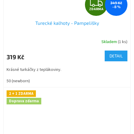
Z
349 Kč
–8 %
ZDARMA
D
Turecké kalhoty - Pampelišky
A
R
Skladem
(1 ks)
M
319 Kč
DETAIL
A
Krásné turkáčky z teplákoviny.
50 (newborn)
2 + 1 ZDARMA
Doprava zdarma