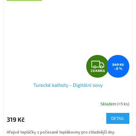
Z
349 Kč
–8 %
ZDARMA
D
Turecké kalhoty - Digitální sovy
A
R
Skladem
(>5 ks)
M
319 Kč
DETAIL
A
Hřejivé tepláčky z počesané teplákoviny pro chladnější dny.