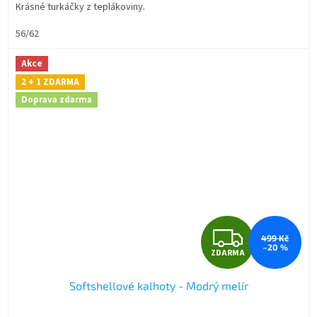
Krásné turkáčky z teplákoviny.
56/62
Akce
2 + 1 ZDARMA
Doprava zdarma
Z
499 Kč
–20 %
ZDARMA
D
Softshellové kalhoty - Modrý melír
A