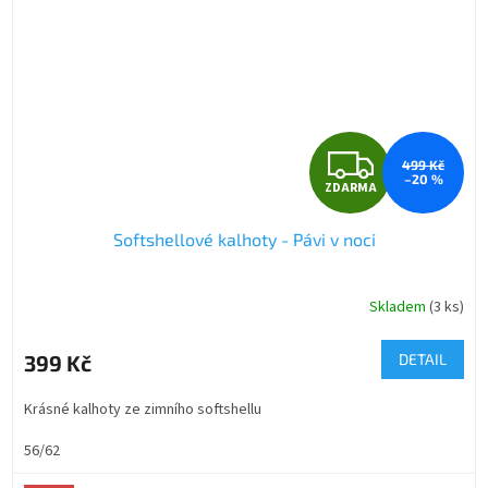
Z
499 Kč
–20 %
ZDARMA
D
Softshellové kalhoty - Pávi v noci
A
R
Skladem
(3 ks)
Průměrné
hodnocení
M
produktu
399 Kč
DETAIL
je
A
5,0
Krásné kalhoty ze zimního softshellu
z
5
56/62
hvězdiček.