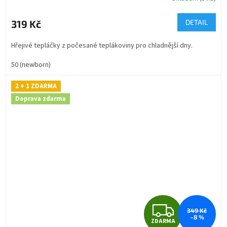
M
319 Kč
DETAIL
A
Hřejivé tepláčky z počesané teplákoviny pro chladnější dny.
50 (newborn)
2 + 1 ZDARMA
Doprava zdarma
Z
349 Kč
–8 %
ZDARMA