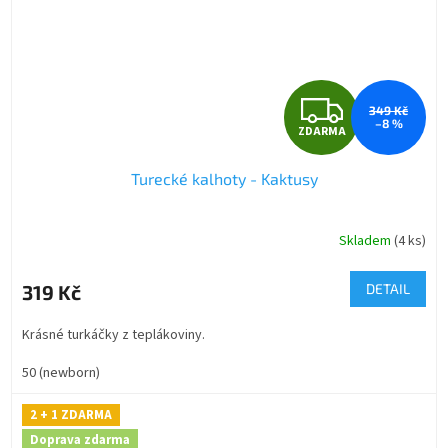
Z
349 Kč
–8 %
ZDARMA
D
Turecké kalhoty - Kaktusy
A
R
Skladem
(4 ks)
M
319 Kč
DETAIL
A
Krásné turkáčky z teplákoviny.
50 (newborn)
2 + 1 ZDARMA
Doprava zdarma