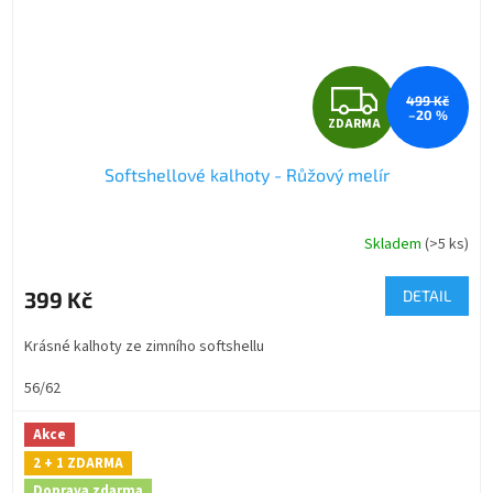
Z
499 Kč
–20 %
ZDARMA
D
Softshellové kalhoty - Růžový melír
A
R
Skladem
(>5 ks)
Průměrné
hodnocení
M
produktu
399 Kč
DETAIL
je
A
5,0
Krásné kalhoty ze zimního softshellu
z
5
56/62
hvězdiček.
Akce
2 + 1 ZDARMA
Doprava zdarma