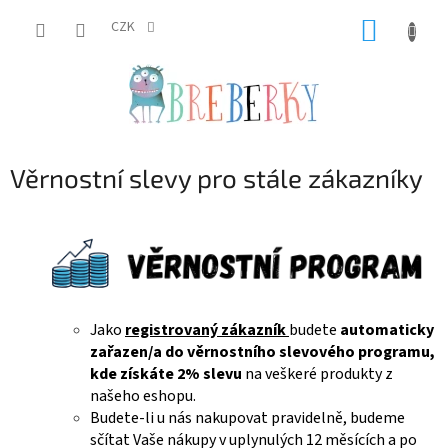
Přejít
NÁKUP
na
CZK
obsah
KOŠÍK
Věrnostní slevy pro stále zákazníky
Jako
registrovaný zákazník
budete
automaticky
zařazen/a do věrnostního slevového programu,
kde získáte 2% slevu
na veškeré produkty z
našeho eshopu.
Budete-li u nás nakupovat pravidelně, budeme
sčítat Vaše nákupy v uplynulých 12 měsících a po