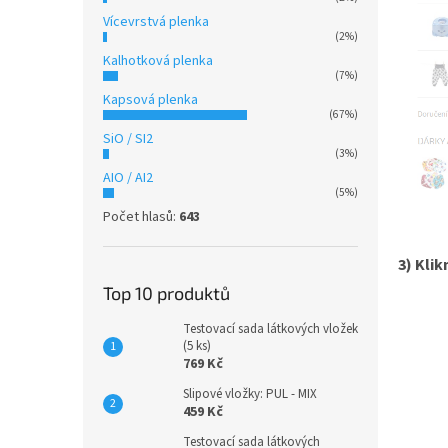
Vícevrstvá plenka
(2%)
Kalhotková plenka
(7%)
Kapsová plenka
(67%)
SiO / SI2
(3%)
AIO / AI2
(5%)
Počet hlasů:
643
3) Kli
Top 10 produktů
Testovací sada látkových vložek
(5 ks)
769 Kč
Slipové vložky: PUL - MIX
459 Kč
Testovací sada látkových