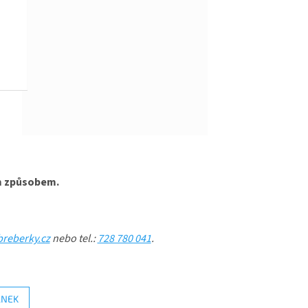
ím způsobem.
reberky.cz
nebo tel.:
728 780 041
.
ÁNEK