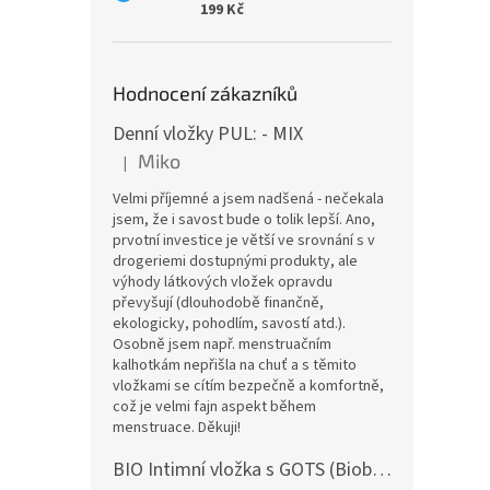
199 Kč
Hodnocení zákazníků
Denní vložky PUL: - MIX
Miko
|
Hodnocení produktu je 5 z 5 hvězdiček.
Velmi příjemné a jsem nadšená - nečekala
jsem, že i savost bude o tolik lepší. Ano,
prvotní investice je větší ve srovnání s v
drogeriemi dostupnými produkty, ale
výhody látkových vložek opravdu
převyšují (dlouhodobě finančně,
ekologicky, pohodlím, savostí atd.).
Osobně jsem např. menstruačním
kalhotkám nepřišla na chuť a s těmito
vložkami se cítím bezpečně a komfortně,
což je velmi fajn aspekt během
menstruace. Děkuji!
BIO Intimní vložka s GOTS (Biobavlněný úplet) - Malované pivoňky v hořčicové