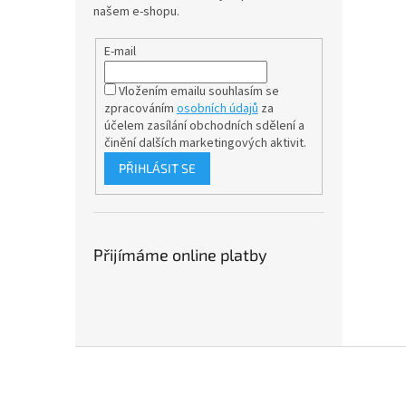
našem e-shopu.
E-mail
Vložením emailu souhlasím se
zpracováním
osobních údajů
za
účelem
zasílání obchodních sdělení a
činění dalších marketingových aktivit.
PŘIHLÁSIT SE
Přijímáme online platby
Z
á
p