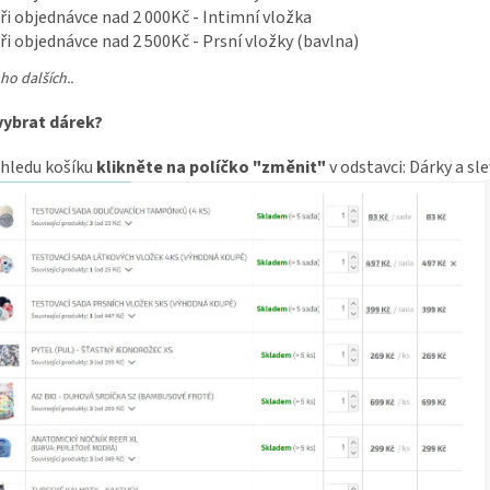
ři objednávce nad 2 000Kč - Intimní vložka
ři objednávce nad 2 500Kč - Prsní vložky (bavlna)
o dalších..
 vybrat dárek?
ehledu košíku
klikněte na políčko "změnit"
v odstavci: Dárky a sle