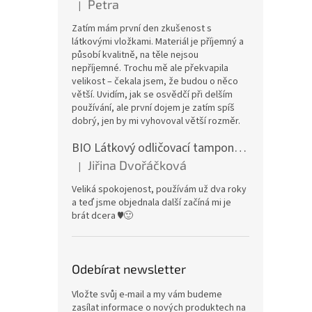
Petra
|
Hodnocení produktu je 5 z 5 hvězdiček.
Zatím mám první den zkušenost s
látkovými vložkami. Materiál je příjemný a
působí kvalitně, na těle nejsou
nepříjemné. Trochu mě ale překvapila
velikost – čekala jsem, že budou o něco
větší. Uvidím, jak se osvědčí při delším
používání, ale první dojem je zatím spíš
dobrý, jen by mi vyhovoval větší rozměr.
BIO Látkový odličovací tamponek: Barevné bambusovo-biobavlněné froté
Jiřina Dvořáčková
|
Hodnocení produktu je 5 z 5 hvězdiček.
Veliká spokojenost, používám už dva roky
a teď jsme objednala další začíná mi je
brát dcera ♥️🙂
Odebírat newsletter
Vložte svůj e-mail a my vám budeme
zasílat informace o nových produktech na