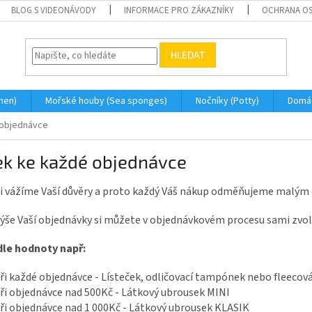
BLOG S VIDEONÁVODY
INFORMACE PRO ZÁKAZNÍKY
OCHRANA OS
HLEDAT
men)
Mořské houby (Sea sponges)
Nočníky (Potty)
Domá
 objednávce
ek ke každé objednávce
 si vážíme Vaší důvěry a proto každý Váš nákup odměňujeme malým
ýše Vaší objednávky si můžete v objednávkovém procesu sami zvolit
dle hodnoty např:
ři každé objednávce - Lísteček, odličovací tampónek nebo fleecov
ři objednávce nad 500Kč - Látkový ubrousek MINI
ři objednávce nad 1 000Kč - Látkový ubrousek KLASIK