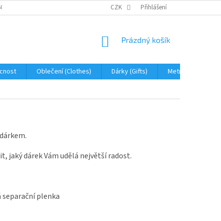
OBNÍCH ÚDAJŮ
JAK NA REKLAMACI A VRÁCENÍ ZBOŽÍ
CZK
Přihlášení
PROHLÁŠENÍ 
NÁKUPNÍ
Prázdný košík
KOŠÍK
cnost
Oblečení (Clothes)
Dárky (Gifts)
Metráž (fabric)
 dárkem.
, jaký dárek Vám udělá největší radost.
á separační plenka