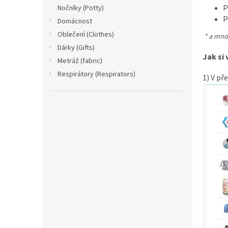
n
P
Nočníky (Potty)
e
P
Domácnost
l
Oblečení (Clothes)
* a mnoh
Dárky (Gifts)
Jak si
Metráž (fabric)
Respirátory (Respirators)
1) V př