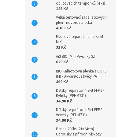
odličovacích tamponků (4 ks)
126 Kč
Velká testovací sada látkových
plen - novorozenecká
4 309 Kč
Fleecová separační plenka M -
MIX
31 Kč
Ai2 BIO (M) - Pivoňky SZ
629 Kč
BIO Kalhotková plenka s GOTS
(M) - Akvarelové květy PAT
499 Kč
Dětský respirátor 4-8let FFP2 -
Kytičky (PFHM731)
34,90 Kč
Dětský respirátor 4-8let FFP2 -
Veverky (PFHM731)
34,90 Kč
Perlan 200ks (21x24cm) -
Ubrousky z přírodní viskózy