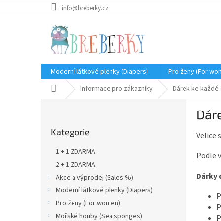
Přejít
info@breberky.cz
na
obsah
Moderní látkové plenky (Diapers)
Pro ženy (For wo
Domů
Informace pro zákazníky
Dárek ke každé
P
Dár
o
Přeskočit
s
Kategorie
kategorie
Velice
t
r
1 + 1 ZDARMA
Podle v
a
2 + 1 ZDARMA
n
Dárky 
Akce a výprodej (Sales %)
n
í
Moderní látkové plenky (Diapers)
P
p
Pro ženy (For women)
P
a
Mořské houby (Sea sponges)
P