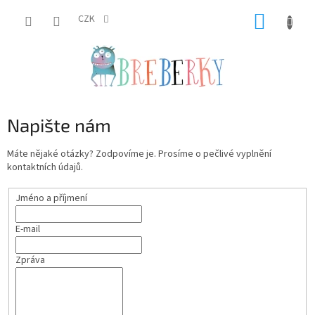
Přejít
NÁKUP
na
CZK
obsah
KOŠÍK
Napište nám
Máte nějaké otázky? Zodpovíme je. Prosíme o pečlivé vyplnění
kontaktních údajů.
Jméno a příjmení
E-mail
Zpráva