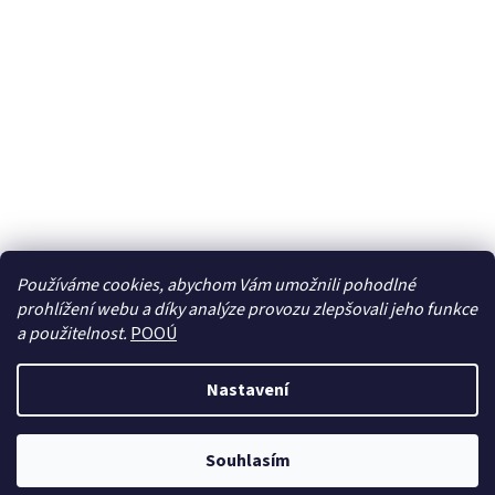
Používáme cookies, abychom Vám umožnili pohodlné
prohlížení webu a díky analýze provozu zlepšovali jeho funkce
Sledovat na Instagramu
a použitelnost.
POOÚ
Nastavení
Vytvořil Shoptet
Souhlasím
Copyright 2026
BREBERKY.cz
. Všechna práva vyhrazena.