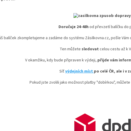
Doručuje 24-48h
od převzetí balíčku do 
áš balíček zkompletujeme a zadáme do systému Zásilkovna.cz, pošle Vám
Ten můžete
sledovat
celou cestu až k 
V okamžiku, kdy bude připraven k výdeji,
přijde vám inform
Síť
výdejních míst
po celé ČR, ale i v 
Pokud jste zvolili jako možnost platby "dobírkou", můžete 