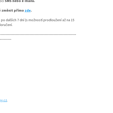
mocí
SMS nebo e-mailu.
né změnit přímo
zde
.
 po dalších 7 dní (s možností prodloužení až na 15
oručení.
-------------------------------------------------------------
---------
ky.cz
.