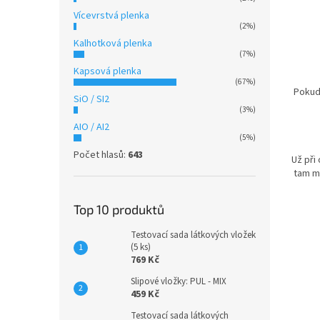
Vícevrstvá plenka
(2%)
Kalhotková plenka
(7%)
Kapsová plenka
(67%)
Poku
SiO / SI2
(3%)
AIO / AI2
(5%)
Počet hlasů:
643
Už při
tam mů
Top 10 produktů
Testovací sada látkových vložek
(5 ks)
769 Kč
Slipové vložky: PUL - MIX
459 Kč
Testovací sada látkových