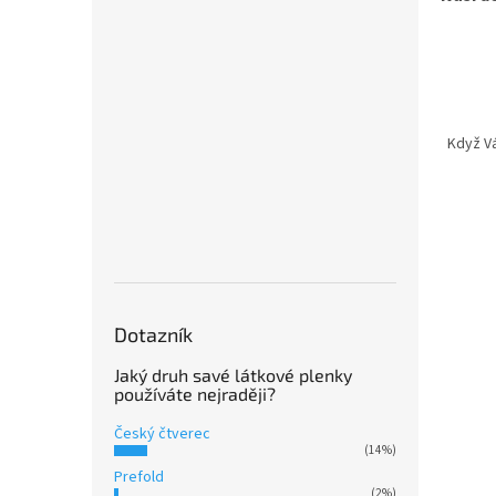
Když V
Dotazník
Jaký druh savé látkové plenky
používáte nejraději?
Český čtverec
(14%)
Prefold
(2%)