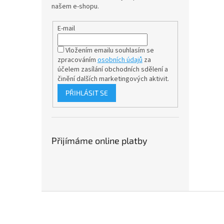
našem e-shopu.
E-mail
Vložením emailu souhlasím se
zpracováním
osobních údajů
za
účelem
zasílání obchodních sdělení a
činění dalších marketingových aktivit.
PŘIHLÁSIT SE
Přijímáme online platby
Z
á
p