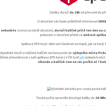
Zásilky doručí
do 24h
od převzetí do př
O doručení vás bude průběžně informovat
SMSk
d
nebudete
zrovna na místě doručení,
doručí balíček ještě ten den na z
pokusem o doručení přidat ve
webové aplika
Aplikace DPD kurýr také umí sledovat na mapě, jak se kurýr b
 objednání zboží si můžete balíček nechat poslat do
výdejního místa Pick
žete přesměrovat z naší aplikace DPD Kurýr.) V ČR tvoří
síť
výdejních míst
víkendu a balíček tam na vás počká až 7 kal
Česká pošta zpravidla doručuje balíky do
24-48h