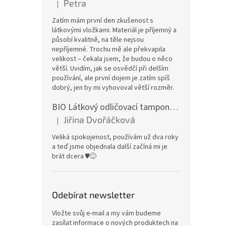
Petra
|
Hodnocení produktu je 5 z 5 hvězdiček.
Zatím mám první den zkušenost s
látkovými vložkami. Materiál je příjemný a
působí kvalitně, na těle nejsou
nepříjemné. Trochu mě ale překvapila
velikost – čekala jsem, že budou o něco
větší. Uvidím, jak se osvědčí při delším
používání, ale první dojem je zatím spíš
dobrý, jen by mi vyhovoval větší rozměr.
BIO Látkový odličovací tamponek: Barevné bambusovo-biobavlněné froté
Jiřina Dvořáčková
|
Hodnocení produktu je 5 z 5 hvězdiček.
Veliká spokojenost, používám už dva roky
a teď jsme objednala další začíná mi je
brát dcera ♥️🙂
Odebírat newsletter
Vložte svůj e-mail a my vám budeme
zasílat informace o nových produktech na