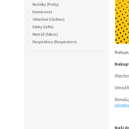
n
Nočníky (Potty)
e
Domácnost
l
Oblečení (Clothes)
Dárky (Gifts)
Metráž (fabric)
Respirátory (Respirators)
Nakupuj
Nakupt
Všechn
Umožňu
Doručuj
info@bre
Naši d