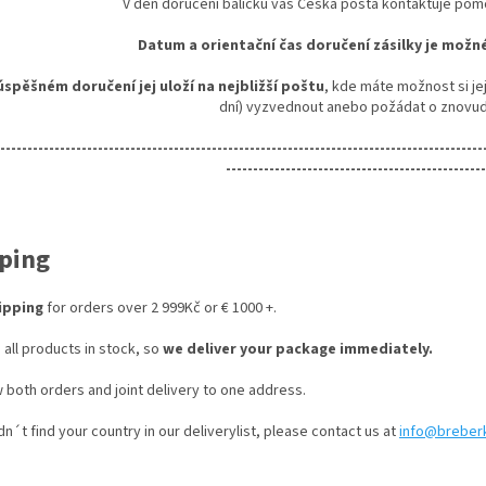
V den doručení balíčku vás Česká pošta kontaktuje po
Datum a orientační čas doručení zásilky je mož
úspěšném doručení jej uloží na nejbližší poštu
, kde máte možnost si jej
dní) vyzvednout anebo požádat o znovud
-----------------------------------------------------------------------------------------
------------------------------------------------
ping
ipping
for orders over 2 999Kč or € 1000 +.
all products in stock, so
we deliver your package immediately.
 both orders and joint delivery to one address.
idn´t find your country in our deliverylist, please contact us at
info@breber