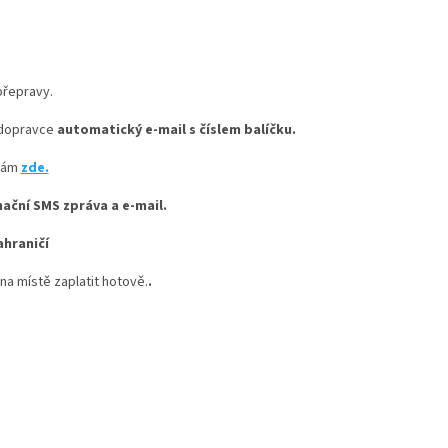
přepravy.
 dopravce
automatický e-mail s číslem balíčku.
Vám
zde.
ační SMS zpráva a e-mail.
zahraničí
na místě zaplatit hotově.
.