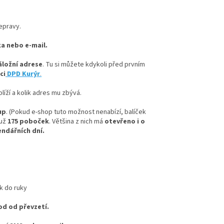
epravy.
a nebo e-mail.
áložní adrese
. Tu si můžete kdykoli před prvním
ci
DPD Kurýr
.
líží a kolik adres mu zbývá.
up
. (Pokud e-shop tuto možnost nenabízí, balíček
 už
175 poboček
. Většina z nich má
otevřeno i o
endářních dní.
od od převzetí.