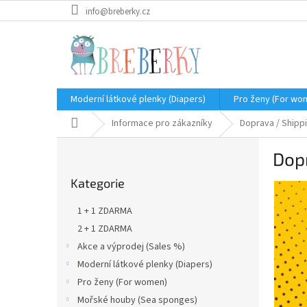
Přejít
info@breberky.cz
na
obsah
Moderní látkové plenky (Diapers)
Pro ženy (For wo
Domů
Informace pro zákazníky
Doprava / Shipp
P
Dop
o
Přeskočit
s
Kategorie
kategorie
t
r
1 + 1 ZDARMA
a
2 + 1 ZDARMA
n
Akce a výprodej (Sales %)
n
í
Moderní látkové plenky (Diapers)
p
Pro ženy (For women)
a
Mořské houby (Sea sponges)