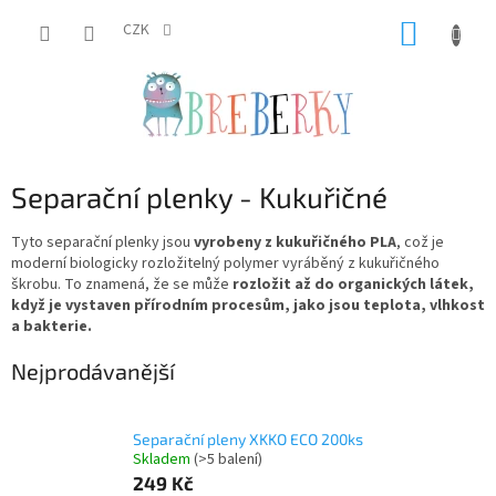
Přejít
NÁKUP
na
CZK
obsah
KOŠÍK
Separační plenky - Kukuřičné
Tyto separační plenky jsou
vyrobeny z
kukuřičného PLA
, což je
moderní biologicky rozložitelný polymer vyráběný z kukuřičného
škrobu. To znamená, že se může
rozložit až do organických látek,
když je vystaven přírodním procesům, jako jsou teplota, vlhkost
a bakterie.
Nejprodávanější
Separační pleny XKKO ECO 200ks
Skladem
(>5 balení)
249 Kč