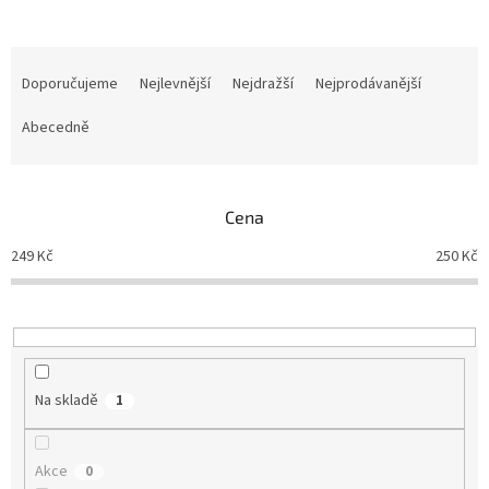
Ř
a
Doporučujeme
Nejlevnější
Nejdražší
Nejprodávanější
z
e
Abecedně
n
í
p
Cena
r
o
249
Kč
250
Kč
d
u
k
t
ů
Na skladě
1
Akce
0