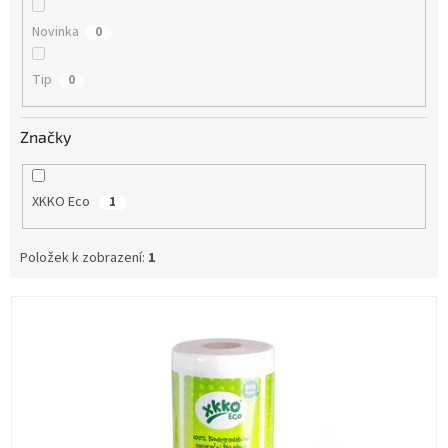
Novinka
0
Tip
0
Značky
XKKO Eco
1
Položek k zobrazení:
1
V
ý
p
i
s
p
r