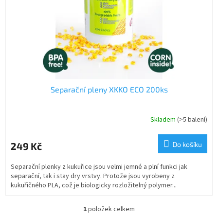
o
d
u
k
t
ů
Separační pleny XKKO ECO 200ks
Skladem
(>5 balení)
249 Kč
Do košíku
Separační plenky z kukuřice jsou velmi jemné a plní funkci jak
separační, tak i stay dry vrstvy. Protože jsou vyrobeny z
kukuřičného PLA, což je biologicky rozložitelný polymer...
1
položek celkem
O