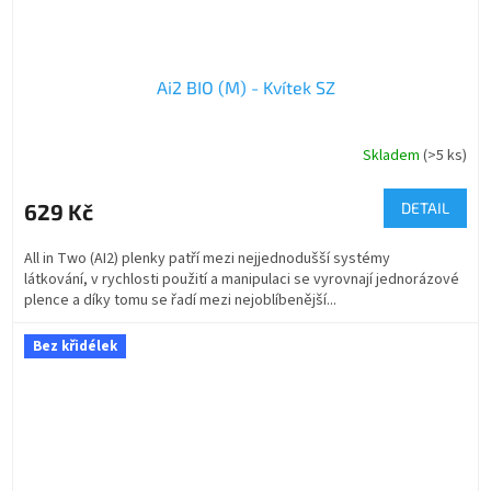
Ai2 BIO (M) - Kvítek SZ
Skladem
(>5 ks)
629 Kč
DETAIL
All in Two (AI2) plenky patří mezi nejjednodušší systémy
látkování, v rychlosti použití a manipulaci se vyrovnají jednorázové
plence a díky tomu se řadí mezi nejoblíbenější...
Bez křidélek