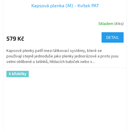
Kapsová plenka (M) - Kvítek PAT
Skladem
(4 ks)
579 Kč
DETAIL
Kapsové plenky patří mezi látkovací systémy, které se
používají stejně jednoduše jako plenky jednorázové a proto jsou
velmi oblíbené u tatínků, hlídacích babiček nebo v...
S křidélky