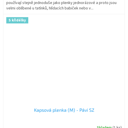
používají stejně jednoduše jako plenky jednorázové a proto jsou
velmi oblíbené u tatínků, hlídacích babiček nebo v...
S křidélky
Kapsová plenka (M) - Pávi SZ
Skladem
(1 ks)