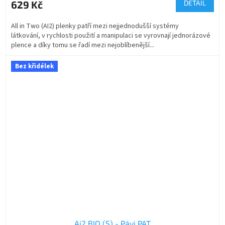
629 Kč
DETAIL
All in Two (AI2) plenky patří mezi nejjednodušší systémy
látkování, v rychlosti použití a manipulaci se vyrovnají jednorázové
plence a díky tomu se řadí mezi nejoblíbenější...
Bez křidélek
Ai2 BIO (S) - Pávi PAT