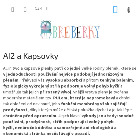
Přejít
NÁKUP
na
CZK
obsah
KOŠÍK
AI2 a Kapsovky
All in two a kapsové plenky patří do jedné velké rodiny plenek, které se
v jednoduchosti používání nejvíce podobají jednorázovým
plenám.
Překvapí vás
vysokou absorbcí
a přitom
tenkým balením
,
fyziologicky vykrojený střih
podporuje volný pohyb kyčlí
a
umožňuje tak jejich
přirozený vývoj
. Vnější vrstva pleny je tvořena
moderním materiálem tzv.
PULem, který je nepromokavý
a chrání
tak oblečení od navlhnutí, jeho
funkční membrány však zajišťují
prodyšnost
, díky kterým může dětská pokožka dýchat a je tak lépe
chráněna před opruzením
. Jejich hlavní
výhody jsou tedy: snadné
používání, prodyšnost, střih podporující volný pohyb
kyčlí, nenáročná údržba a samozřejmě ani ekologická a
ekonomická stránka nezůstávají v pozadí.