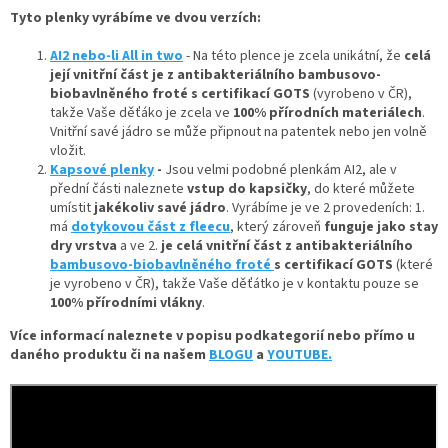
Tyto plenky vyrábíme ve dvou verzích:
AI2 nebo-li All in two
- Na této plence je zcela unikátní, že
celá
její vnitřní část je z antibakteriálního bambusovo-
biobavlněného froté s certifikací GOTS
(vyrobeno v ČR),
takže Vaše děťáko je zcela ve
100% přírodních materiálech
.
Vnitřní savé jádro se může připnout na patentek nebo jen volně
vložit.
Kapsové plenky
-
Jsou velmi podobné plenkám AI2, ale v
přední části naleznete
vstup do kapsičky
, do které můžete
umístit
jakékoliv savé jádro
. Vyrábíme je ve 2 provedeních: 1.
má
dotykovou část z fleecu
, který zároveň
funguje jako stay
dry vrstva
a ve 2.
je
celá vnitřní část z antibakteriálního
bambusovo-biobavlněného froté
s certifikací GOTS
(které
je vyrobeno v ČR), takže Vaše děťátko je v kontaktu pouze se
100% přírodními vlákny
.
Více informací naleznete v popisu podkategorií nebo přímo u
daného produktu či na našem
BLOGU
a
YOUTUBE.