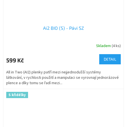
Ai2 BIO (S) - Pávi SZ
Skladem
(4 ks)
599 Kč
DETAIL
All in Two (AI2) plenky patří mezi nejjednodušší systémy
látkování, v rychlosti použití a manipulaci se vyrovnají jednorázové
plence a díky tomu se řadí mezi...
S křidélky