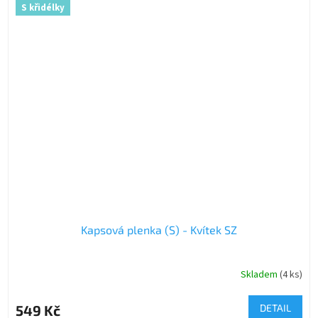
S křidélky
Kapsová plenka (S) - Kvítek SZ
Skladem
(4 ks)
549 Kč
DETAIL