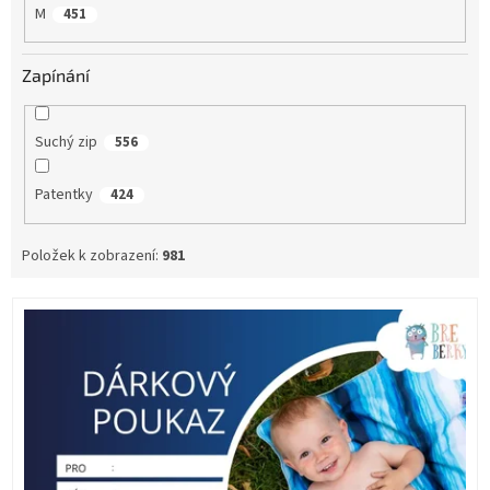
M
451
Zapínání
Suchý zip
556
Patentky
424
Položek k zobrazení:
981
V
ý
p
i
s
p
r
o