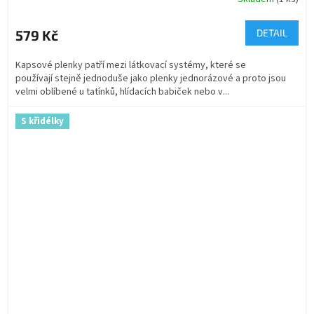
579 Kč
DETAIL
Kapsové plenky patří mezi látkovací systémy, které se
používají stejně jednoduše jako plenky jednorázové a proto jsou
velmi oblíbené u tatínků, hlídacích babiček nebo v...
S křidélky