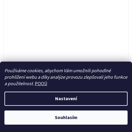
Používáme cookies, abychom Vám umožnili pohodlné
prohlížení webu a díky analýze provozu zlepšovali jeho funkce
a použitelnost.
POOÚ
Kapsová plenka (S) - Veverka na mopedu PAT
Nastavení
Skladem
(3 ks)
Souhlasím
549 Kč
DETAIL