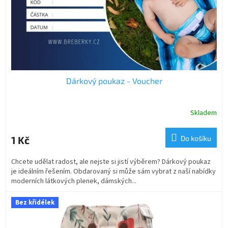
d
u
k
t
ů
Dárkový poukaz - Voucher
Skladem
1 Kč
Do košíku
Chcete udělat radost, ale nejste si jistí výběrem? Dárkový poukaz
je ideálním řešením. Obdarovaný si může sám vybrat z naší nabídky
moderních látkových plenek, dámských...
Bez křidélek