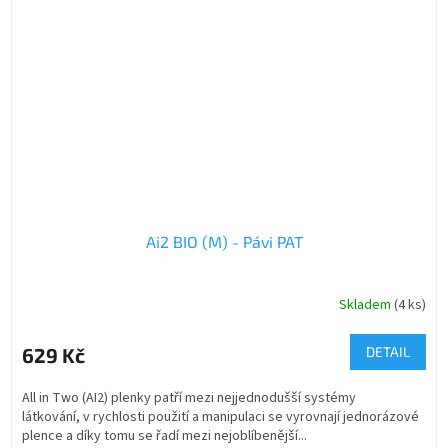
Ai2 BIO (M) - Pávi PAT
Skladem
(4 ks)
629 Kč
DETAIL
All in Two (AI2) plenky patří mezi nejjednodušší systémy
látkování, v rychlosti použití a manipulaci se vyrovnají jednorázové
plence a díky tomu se řadí mezi nejoblíbenější...