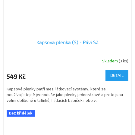
Kapsová plenka (S) - Pávi SZ
Skladem
(3 ks)
549 Kč
DETAIL
Kapsové plenky patří mezi látkovací systémy, které se
používají stejně jednoduše jako plenky jednorázové a proto jsou
velmi oblíbené u tatínků, hlídacích babiček nebo v...
Bez křidélek