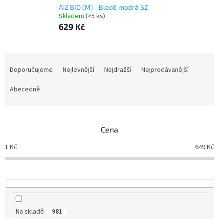
Ai2 BIO (M) - Bledě modrá SZ
Skladem
(>5 ks)
629 Kč
Ř
a
Doporučujeme
Nejlevnější
Nejdražší
Nejprodávanější
z
e
Abecedně
n
í
p
Cena
r
o
1
Kč
649
Kč
d
u
k
t
ů
Na skladě
981