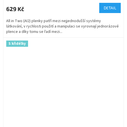
629 Kč
DETAIL
All in Two (AI2) plenky patří mezi nejjednodušší systémy
látkování, v rychlosti použití a manipulaci se vyrovnají jednorázové
plence a díky tomu se řadí mezi...
S křidélky