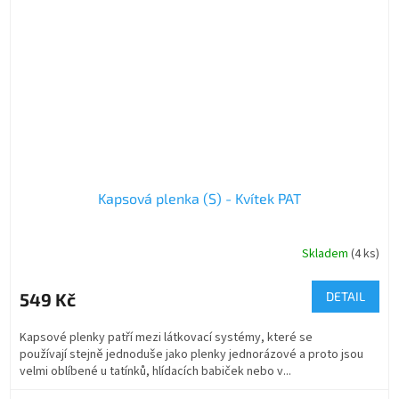
Kapsová plenka (S) - Kvítek PAT
Skladem
(4 ks)
549 Kč
DETAIL
Kapsové plenky patří mezi látkovací systémy, které se
používají stejně jednoduše jako plenky jednorázové a proto jsou
velmi oblíbené u tatínků, hlídacích babiček nebo v...