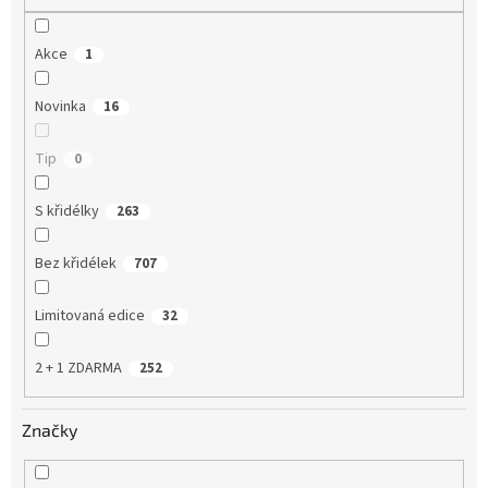
Akce
1
Novinka
16
Tip
0
S křidélky
263
Bez křidélek
707
Limitovaná edice
32
2 + 1 ZDARMA
252
Značky