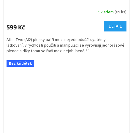
Skladem
(>5 ks)
599 Kč
DETAIL
All in Two (AI2) plenky patří mezi nejjednodušší systémy
látkování, v rychlosti použití a manipulaci se vyrovnají jednorázové
plence a díky tomu se řadí mezi nejoblíbenější...
Bez křidélek