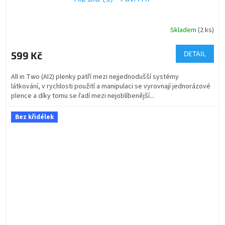
Skladem
(2 ks)
599 Kč
DETAIL
All in Two (AI2) plenky patří mezi nejjednodušší systémy
látkování, v rychlosti použití a manipulaci se vyrovnají jednorázové
plence a díky tomu se řadí mezi nejoblíbenější...
Bez křidélek