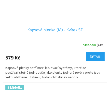
Kapsová plenka (M) - Kvítek SZ
Skladem
(4 ks)
579 Kč
DETAIL
Kapsové plenky patří mezi látkovací systémy, které se
používají stejně jednoduše jako plenky jednorázové a proto jsou
velmi oblíbené u tatínků, hlídacích babiček nebo v...
S křidélky