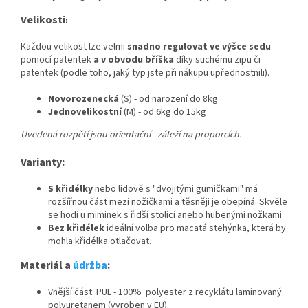
Velikosti
:
Každou velikost lze velmi
snadno regulovat ve výšce sedu
pomocí patentek
a v obvodu bříška
díky suchému zipu či
patentek (podle toho, jaký typ jste při nákupu upřednostnili).
Novorozenecká
(S) - od narození do 8kg
Jednovelikostní
(M) - od 6kg do 15kg
Uvedená rozpětí jsou orientační - záleží na proporcích.
Varianty:
S křidélky
nebo lidově s "dvojitými gumičkami" má
rozšířnou část mezi nožičkami a těsněji je obepíná. Skvěle
se hodí u miminek s řidší stolicí anebo hubenými nožkami
Bez křidélek
ideální volba pro macatá stehýnka, která by
mohla křidélka otlačovat.
Materiál a
údržba
:
Vnější část: PUL - 100% polyester z recyklátu laminovaný
polyuretanem (vyroben v EU)