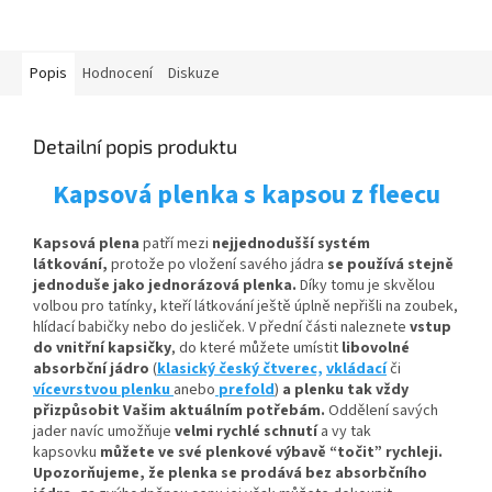
Popis
Hodnocení
Diskuze
Detailní popis produktu
Kapsová plenka s kapsou z fleecu
Kapsová plena
patří mezi
nejjednodušší systém
látkování,
protože po vložení savého jádra
se používá stejně
jednoduše jako jednorázová plenka.
Díky tomu je skvělou
volbou pro tatínky, kteří látkování ještě úplně nepřišli na zoubek,
hlídací babičky nebo do jesliček. V přední části naleznete
vstup
do vnitřní kapsičky
,
do které můžete umístit
libovolné
absorbční
jádro
(
klasický český čtverec,
vkládací
či
vícevrstvou plenku
anebo
prefold
)
a plenku tak vždy
přizpůsobit Vašim aktuálním potřebám.
Oddělení savých
jader navíc umožňuje
velmi rychlé schnutí
a vy tak
kapsovku
můžete ve své plenkové výbavě “točit” rychleji.
Upozorňujeme, že plenka se prodává bez absorbčního