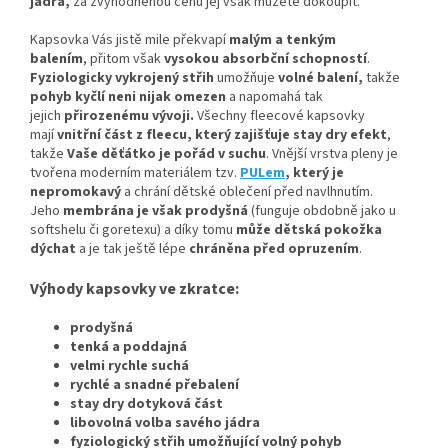
jádra,
za zvýhodněnou cenu jej však můžete dokoupit.
Kapsovka Vás jistě mile překvapí
malým a tenkým
balením
, přitom však
vysokou absorbční schopností
.
Fyziologicky vykrojený střih
umožňuje
volné balení,
takže
pohyb kyčlí neni nijak omezen
a napomahá tak
jejich
přirozenému vývoji
.
Všechny fleecové kapsovky
mají
vnitřní část z fleecu, který zajišťuje stay dry efekt
,
takže
Vaše děťátko je pořád v suchu
. Vnější vrstva pleny je
tvořena moderním materiálem tzv.
PULem
, který je
nepromokavý
a chrání dětské oblečení před navlhnutím.
Jeho
membrána je však prodyšná
(funguje obdobně jako u
softshelu či goretexu) a díky tomu
může dětská pokožka
dýchat
a je tak ještě lépe
chráněna před opruzením
.
Výhody kapsovky ve zkratce:
prodyšná
tenká a poddajná
velmi rychle suchá
rychlé a snadné přebalení
stay dry dotyková část
libovolná volba savého jádra
fyziologický střih umožňující volný pohyb