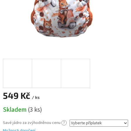
549 Kč
/ ks
Měrná
Skladem
(3 ks)
cena:
Savé jádro za zvýhodněnou cenu
?
Možnosti doručení