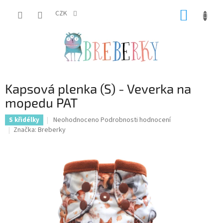
Přejít
NÁKUP
na
CZK
obsah
KOŠÍK
Kapsová plenka (S) - Veverka na
mopedu PAT
Průměrné
Neohodnoceno
Podrobnosti hodnocení
S křidélky
hodnocení
Značka:
Breberky
produktu
je
0,0
z
5
hvězdiček.