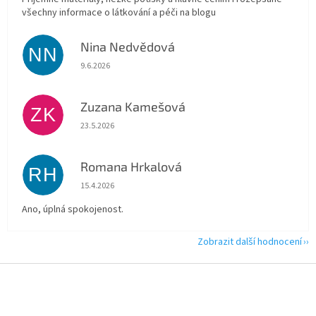
všechny informace o látkování a péči na blogu
Nina Nedvědová
NN
Hodnocení obchodu je 5 z 5 hvězdiček.
9.6.2026
Zuzana Kamešová
ZK
Hodnocení obchodu je 5 z 5 hvězdiček.
23.5.2026
Romana Hrkalová
RH
Hodnocení obchodu je 5 z 5 hvězdiček.
15.4.2026
Ano, úplná spokojenost.
Zobrazit další hodnocení
Z
á
p