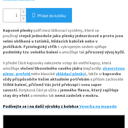
Přidat do košíku
Kapsové plenky
patří mezi látkovací systémy, které se
používají
stejně jednoduše jako plenky jednorázové
a proto jsou
velmi oblíbené u tatínků, hlídacích babiček nebo v
jesličkách. Fyziologický střih
s vykrojeným sedem splňuje
podmínky tzv. volného balení
a umožňuje tak
přirozený vývoj kyčlí.
V
přední části kapsovky naleznete
vstup do vnitřní kapsy, která
umožňuje
vložení
libovolného savého jádra
(nejčastěji:
vícevrstvou
plenu,
prefold
nebo klasické
vkládací plenky
)
,
takže si
kapsovku
vždy přizpůsobíte Vašim aktuálním potřebám
a přitom zachováte
štíhlé balení, přičemž Vás jistě překvapí i svou super
savostí.
Dotyková část je ušita z
jemného fleecu
, který zajišťuje
stay dry efekt
a miminko tak
nemá zadeček v mokru.
Podívejte se i na další výrobky z kolekce
Veverka na mopedu