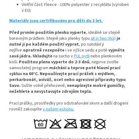
Vnitřní část: Fleece - 100% polyester z recyklátu (vyroben
v EU)
Materiály jsou certifikovány pro děti do 3 let.
Před prvním použitím plenku vyperte
, ideálně se stejně
barevným prádlem
. Stejně jako plenky typu
aIl in two (AI2)
je
nutné ji po každém použití vyprat
, po sundání ji
nejříve
opratrně rozepněte
i ve výšce sedu a poté
vyjměte
savá jádra.
Skladujte
na sucho v
PUL pytli
nebo plenkovém
koši.
Použitou plenu vyperte do 2-3 dnů
, nejprve zvolte
samostatný program
máchání a teprve poté hlavní prací
cyklus na 60°C.
Nepoužívejte prací prášek s mýdlem,
perkarbonát, aviváž, ocet nebo agresivní přípravky typu
Savo.
Sušte volně přehozené,
nenapínejte mokré gumičky,
n
ežehlete a nevystavujte zdrojům tepla.
Prací prášky, prostředky pro odstraňování skvrn a další drogerii
rovněž zakoupíte
v našem eshopu.