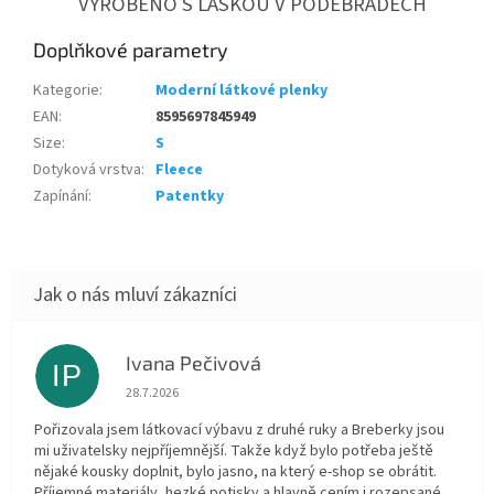
VYROBENO S LÁSKOU V PODĚBRADECH
Doplňkové parametry
Kategorie
:
Moderní látkové plenky
EAN
:
8595697845949
Size
:
S
Dotyková vrstva
:
Fleece
Zapínání
:
Patentky
Ivana Pečivová
IP
Hodnocení obchodu je 5 z 5 hvězdiček.
28.7.2026
Pořizovala jsem látkovací výbavu z druhé ruky a Breberky jsou
mi uživatelsky nejpříjemnější. Takže když bylo potřeba ještě
nějaké kousky doplnit, bylo jasno, na který e-shop se obrátit.
Příjemné materiály, hezké potisky a hlavně cením i rozepsané