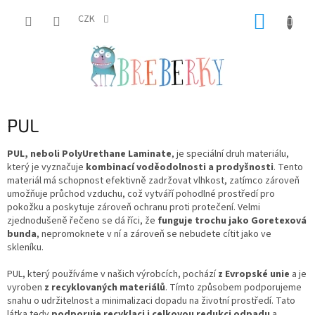
Přejít
NÁKUP
na
CZK
obsah
KOŠÍK
PUL
PUL, neboli PolyUrethane Laminate
, je speciální druh materiálu,
který je vyznačuje
kombinací voděodolnosti a prodyšnosti
. Tento
materiál má schopnost efektivně zadržovat vlhkost, zatímco zároveň
umožňuje průchod vzduchu, což vytváří pohodlné prostředí pro
pokožku a poskytuje zároveň ochranu proti protečení. Velmi
zjednodušeně řečeno se dá říci, že
funguje trochu jako Goretexová
bunda
, nepromoknete v ní a zároveň se nebudete cítit jako ve
skleníku.
PUL, který používáme v našich výrobcích, pochází
z Evropské unie
a je
vyroben
z recyklovaných materiálů
. Tímto způsobem podporujeme
snahu o udržitelnost a minimalizaci dopadu na životní prostředí. Tato
látka tedy
podporuje recyklaci i celkovou redukci odpadu
a