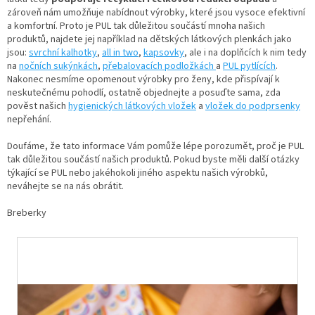
zároveň nám umožňuje nabídnout výrobky, které jsou vysoce efektivní
a komfortní. Proto je PUL tak
důležitou součástí mnoha našich
produktů, najdete jej například na dětských látkových plenkách jako
jsou:
svrchní kalhotky
,
all in two
,
kapsovky
, ale i na doplňcích k nim tedy
na
nočních sukýnkách
,
přebalovacích podložkách
a
PUL pytlících
.
Nakonec nesmíme opomenout výrobky pro ženy, kde přispívají k
neskutečnému pohodlí, ostatně objednejte a posuďte sama, zda
pověst našich
hygienických látkových vložek
a
vložek do podprsenky
nepřehání.
Doufáme, že tato informace Vám pomůže lépe porozumět, proč je PUL
tak důležitou součástí našich produktů. Pokud byste měli další otázky
týkající se PUL nebo jakéhokoli jiného aspektu našich výrobků,
neváhejte se na nás obrátit.
Breberky