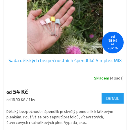
r
o
d
u
k
t
od
75 Kč
ů
až
–32 %
Sada dětských bezpečnostních špendlíků Simplex MIX
Skladem
(4 sada)
54 Kč
od
DETAIL
Měrná
od 16,90 Kč / 1 ks
cena:
Dětský bezpečnostní špendlík je skvělý pomocník k látkovým
plenkám. Používá se pro sepnutí prefoldů, vícevrstvých,
čtvercových i kalhotkových plen. Vypadá jako...