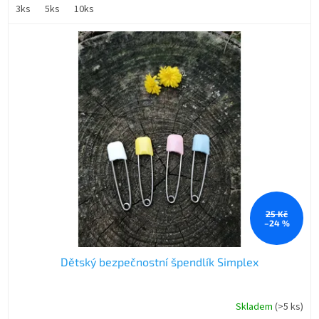
3ks
5ks
10ks
25 Kč
–24 %
Dětský bezpečnostní špendlík Simplex
Skladem
(>5 ks)