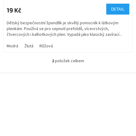
19 Kč
DETAIL
Dětský bezpečnostní špendlík je skvělý pomocník k látkovým
plenkám. Používá se pro sepnutí prefoldů, vícevrstvých,
čtvercových i kalhotkových plen. Vypadá jako klasický zavírací...
Modrá
Žlutá
Růžová
2
položek celkem
O
v
l
Z
á
á
d
p
a
a
c
t
í
í
p
r
v
k
y