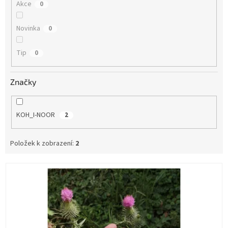
Akce
0
Novinka
0
Tip
0
Značky
KOH_I-NOOR
2
Položek k zobrazení:
2
V
ý
p
i
s
p