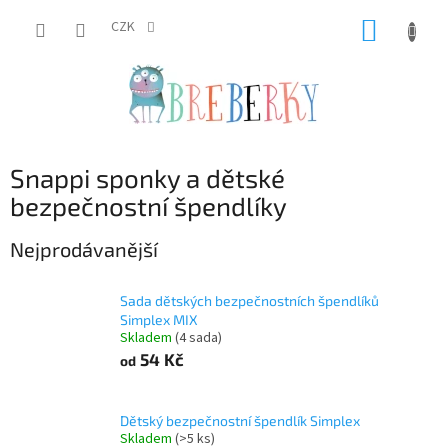
Přejít
NÁKUP
na
CZK
obsah
KOŠÍK
Snappi sponky a dětské
bezpečnostní špendlíky
Nejprodávanější
Sada dětských bezpečnostních špendlíků
Simplex MIX
Skladem
(4 sada)
54 Kč
od
Dětský bezpečnostní špendlík Simplex
Skladem
(>5 ks)