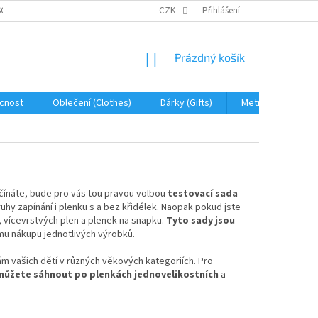
OBNÍCH ÚDAJŮ
JAK NA REKLAMACI A VRÁCENÍ ZBOŽÍ
CZK
Přihlášení
PROHLÁŠENÍ 
NÁKUPNÍ
Prázdný košík
KOŠÍK
cnost
Oblečení (Clothes)
Dárky (Gifts)
Metráž (fabric)
ačínáte, bude pro vás tou pravou volbou
testovací sada
ruhy zapínání i plenku s a bez křidélek. Naopak pokud jste
ů, vícevrstvých plen a plenek na snapku.
Tyto sady jsou
mu nákupu jednotlivých výrobků.
ám vašich dětí v různých věkových kategoriích. Pro
ž můžete sáhnout po plenkách jednovelikostních
a