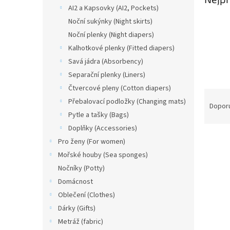
n
AI2 a Kapsovky (AI2, Pockets)
e
Noční sukýnky (Night skirts)
l
Noční plenky (Night diapers)
Kalhotkové plenky (Fitted diapers)
Savá jádra (Absorbency)
Separační plenky (Liners)
Čtvercové pleny (Cotton diapers)
Ř
Přebalovací podložky (Changing mats)
a
Dopor
Pytle a tašky (Bags)
z
e
Doplňky (Accessories)
V
n
Pro ženy (For women)
ý
í
Mořské houby (Sea sponges)
p
p
Nočníky (Potty)
i
r
Domácnost
s
o
p
d
Oblečení (Clothes)
r
u
Dárky (Gifts)
o
k
Metráž (fabric)
d
t