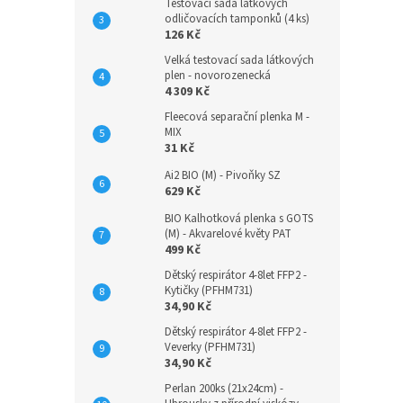
Testovací sada látkových
odličovacích tamponků (4 ks)
126 Kč
Velká testovací sada látkových
plen - novorozenecká
4 309 Kč
Fleecová separační plenka M -
MIX
31 Kč
Ai2 BIO (M) - Pivoňky SZ
629 Kč
BIO Kalhotková plenka s GOTS
(M) - Akvarelové květy PAT
499 Kč
Dětský respirátor 4-8let FFP2 -
Kytičky (PFHM731)
34,90 Kč
Dětský respirátor 4-8let FFP2 -
Veverky (PFHM731)
34,90 Kč
Perlan 200ks (21x24cm) -