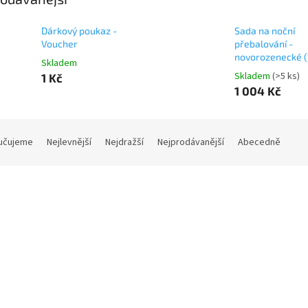
Dárkový poukaz -
Sada na noční
Voucher
přebalování -
novorozenecké (
Skladem
Skladem
(>5 ks)
1 Kč
1 004 Kč
učujeme
Nejlevnější
Nejdražší
Nejprodávanější
Abecedně
1