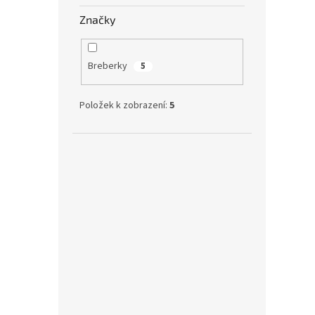
Značky
Velká
plen 
Breberky
5
Položek k zobrazení:
5
4 6
Testo
Brebe
začátc
právě 
výrobk
Holčič