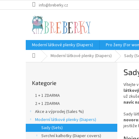
Přejít
info@breberky.cz
na
obsah
Moderní látkové plenky (Diapers)
Pro ženy (For wo
Domů
Moderní látkové plenky (Diapers)
Sady (S
P
Sad
o
Přeskočit
s
Kategorie
kategorie
Vítejte 
t
látkový
r
1 + 1 ZDARMA
už zkuše
a
navíc n
2 + 1 ZDARMA
n
Akce a výprodej (Sales %)
n
Sady lát
í
Moderní látkové plenky (Diapers)
novoroz
jestliže
p
Sady (Sets)
a
Svrchní kalhotky (Diaper covers)
Nejpr