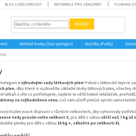
BLOG S VIDEONÁVODY
INFORMACE PRO ZÁKAZNÍKY
OCHRANA OS
HLEDAT
men)
Mořské houby (Sea sponges)
Nočníky (Potty)
Domá
ets)
y
v kategorii
s výhodnými sady látkových plen
! Pokud s látkování teprve z
ch plen
, díky které si vyzkoušíte základní druhy látkových plen, všechny d
ní látkaři a víte co potřebujete, najdete tu větší balení vkládaček, prefold
abízeny za zvýhodněnou cenu
, což vám ušetří peníze oproti samostatné
kových plen jsou k dispozici v různých velikostech, aby vyhovovaly potřeb
ence tedy prosím volte velikost S
, pro děti s váhou
větší než 7 kg u
 hledáte plenky pro děti s váhou
15 kg +, sáhněte po velikosti XL
.
odávanější