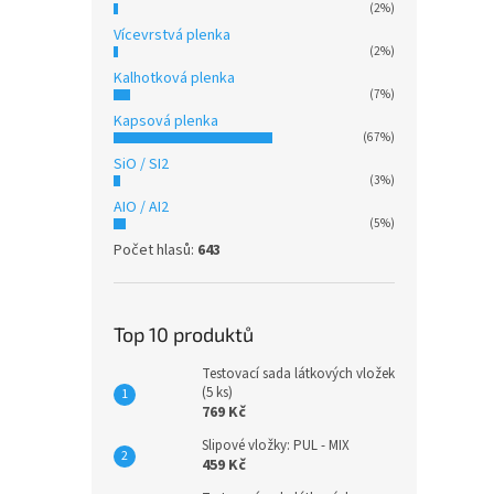
(2%)
Vícevrstvá plenka
(2%)
Kalhotková plenka
(7%)
Kapsová plenka
(67%)
SiO / SI2
(3%)
AIO / AI2
(5%)
Počet hlasů:
643
Top 10 produktů
Testovací sada látkových vložek
(5 ks)
769 Kč
Slipové vložky: PUL - MIX
459 Kč