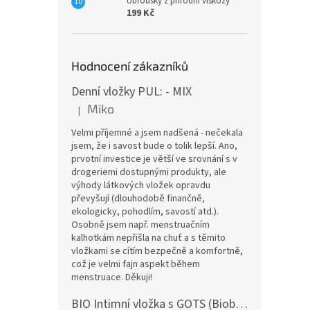
Ubrousky z přírodní viskózy
199 Kč
Hodnocení zákazníků
Denní vložky PUL: - MIX
Miko
|
Hodnocení produktu je 5 z 5 hvězdiček.
Velmi příjemné a jsem nadšená - nečekala
jsem, že i savost bude o tolik lepší. Ano,
prvotní investice je větší ve srovnání s v
drogeriemi dostupnými produkty, ale
výhody látkových vložek opravdu
převyšují (dlouhodobě finančně,
ekologicky, pohodlím, savostí atd.).
Osobně jsem např. menstruačním
kalhotkám nepřišla na chuť a s těmito
vložkami se cítím bezpečně a komfortně,
což je velmi fajn aspekt během
menstruace. Děkuji!
BIO Intimní vložka s GOTS (Biobavlněný úplet) - Malované pivoňky v hořčicové