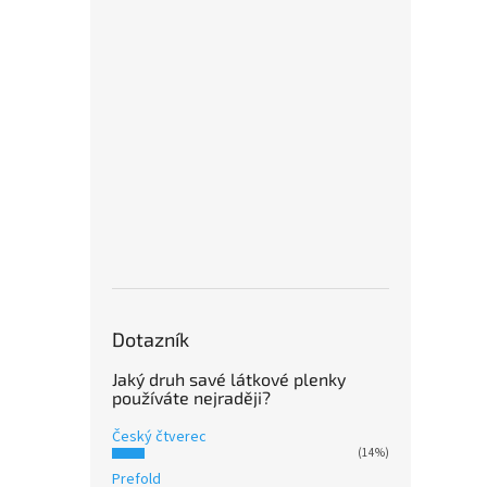
Dotazník
Jaký druh savé látkové plenky
používáte nejraději?
Český čtverec
(14%)
Prefold