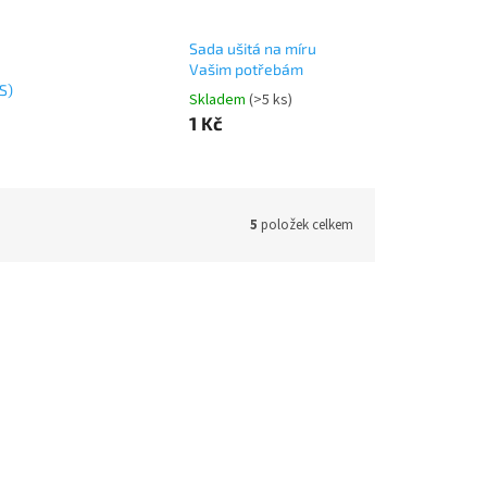
Sada ušitá na míru
Vašim potřebám
S)
Skladem
(>5 ks)
1 Kč
5
položek celkem
 057 Kč
–5 %