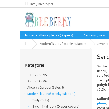
Přejít
info@breberky.cz
na
obsah
Moderní látkové plenky (Diapers)
Pro ženy (For wo
Domů
Moderní látkové plenky (Diapers)
Svrchní
P
Svrc
o
Přeskočit
s
Kategorie
kategorie
Svrchní 
t
fleecu
,
r
1 + 1 ZDARMA
se
před
a
uvnitř 
2 + 1 ZDARMA
n
pohyb k
Akce a výprodej (Sales %)
n
větších 
í
Moderní látkové plenky (Diapers)
Kalhot
p
Sady (Sets)
plenu
,
a
Svrchní kalhotky (Diaper covers)
všestr