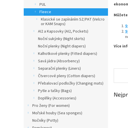
n
ekonomi
PUL
e
Fleece
l
Můžete 
Klasické se zapínáním SZ/PAT (Velcro
or KAM Snaps)
S
S
AI2 a Kapsovky (AI2, Pockets)
n
Noční sukýnky (Night skirts)
Více in
Noční plenky (Night diapers)
Kalhotkové plenky (Fitted diapers)
Savá jádra (Absorbency)
Separační plenky (Liners)
Čtvercové pleny (Cotton diapers)
Přebalovací podložky (Changing mats)
Pytle a tašky (Bags)
Nejpr
Doplňky (Accessories)
Pro ženy (For women)
Mořské houby (Sea sponges)
Nočníky (Potty)