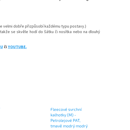
 se velmi dobře přizpůsobí každému typu postavy.)
, takže se skvěle hodí do šátku či nosítka nebo na dlouhý
GU
či
YOUTUBE.
Fleecové svrchní
kalhotky (M) -
Petrolejové PAT,
tmavě modrý modrý