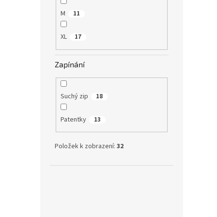
M
11
XL
17
459
Zapínání
S kř
2 + 
Suchý zip
18
Patentky
13
Položek k zobrazení:
32
Fleec
Šedé 