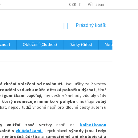
OBNÍCH ÚDAJŮ
JAK NA REKLAMACI A VRÁCENÍ ZBOŽÍ
CZK
Přihlášení
PROHLÁŠENÍ 
NÁKUPNÍ
Prázdný košík
KOŠÍK
cnost
Oblečení (Clothes)
Dárky (Gifts)
Metráž (fabric)
á chrání oblečení od navlhnutí.
Jsou ušity ze 2 vrstev
roudění vzduchu
může dětská pokožka dýchat
, čímž
mi gumičkami
zajišťují, aby veškeré nehody zůstaly vždy
h, který neomezuje miminko v pohybu
umožňuje
volný
at, nejsou tudíž vhodné např. pro dlouhé cesty autem u
y vnitřní savé vrstvy
např. na:
kalhotkovou
volně
s
vkládačkami.
Jejich hlavní
výhody jsou tedy:
, nenáročná údržba a samozřejmě ani ekologická a