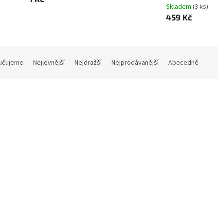
Skladem
(3 ks)
459 Kč
učujeme
Nejlevnější
Nejdražší
Nejprodávanější
Abecedně
S křidélky
2 + 1 ZDARMA
ový poukaz - Voucher
Fleecové svrchní kalhotky (X
Petrolejové PAT, modrý vnitř