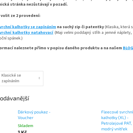
cká stránka nezůstávají v pozadí.
volit ze 2 provedení:
vrchní kalhotky se zapínáním
na suchý zip či patentky
(Klasika, která
vrchní kalhotky natahovací
(Maji velmi poddajný střih a jemné náplety
oční spánek.)
formací naleznete přímo v popisu daného produktu a na našem
BLO
Klasické se
zapínáním
SZ/PAT (Velcro
or KAM Snaps)
odávanější
Dárkový poukaz -
Fleecové svrchní
Voucher
kalhotky (XL) -
Petrolejové PAT,
Skladem
modrý vnitřek
1 Kč