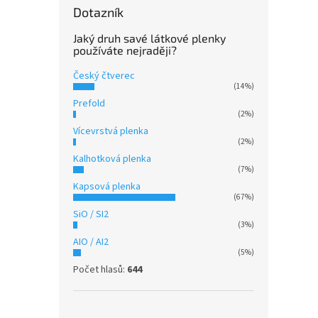
Dotazník
Jaký druh savé látkové plenky
používáte nejraději?
S kř
2 + 
Český čtverec
(14%)
Prefold
(2%)
Vícevrstvá plenka
(2%)
Kalhotková plenka
(7%)
Kapsová plenka
Fleec
(67%)
Fialo
SiO / SI2
(3%)
AIO / AI2
(5%)
Počet hlasů:
644
459