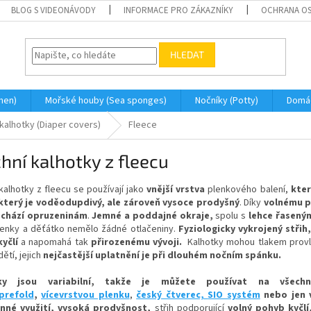
BLOG S VIDEONÁVODY
INFORMACE PRO ZÁKAZNÍKY
OCHRANA OS
HLEDAT
men)
Mořské houby (Sea sponges)
Nočníky (Potty)
Domá
 kalhotky (Diaper covers)
Fleece
hní kalhotky z fleecu
kalhotky z fleecu se používají jako
vnější vrstva
plenkového balení,
kter
 který je voděodupdivý, ale zároveň vysoce prodyšný
.
Díky
volnému p
chází opruzeninám
.
Jemné a poddajné okraje,
spolu s
lehce řasený
plenky a děťátko nemělo žádné otlačeniny.
Fyziologicky vykrojený stři
yčlí
a napomahá tak
přirozenému vývoji
.
Kalhotky mohou tlakem provlh
dětí, jejich
nejčastější uplatnění je při dlouhém nočním spánku.
ky jsou variabilní, takže je můžete používat na všechn
prefold
,
vícevrstvou plenku
,
český čtverec,
SIO systém
nebo jen 
anné využití, vysoká prodyšnost,
střih podporující
volný pohyb kyčlí