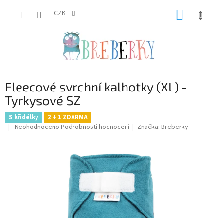
Přejít
NÁKUP
na
CZK
obsah
KOŠÍK
Fleecové svrchní kalhotky (XL) -
Tyrkysové SZ
S křidélky
2 + 1 ZDARMA
Průměrné
Neohodnoceno
Podrobnosti hodnocení
Značka:
Breberky
hodnocení
produktu
je
0,0
z
5
hvězdiček.