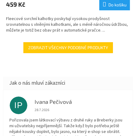
459 Kč
Do košíku
Fleecové svrchní kalhotky poskytují vysokou prodyšnost
srovnatelnou s vlněnými kalhotkami, ale s méně náročnou údržbou,
můžete je totiž bez obav prát v automatické pračce. ...
ZOBRAZIT VŠECHNY PODOBNÉ PRODUKTY
Ivana Pečivová
IP
Hodnocení obchodu je 5 z 5 hvězdiček.
28.7.2026
Pořizovala jsem látkovací výbavu z druhé ruky a Breberky jsou
mi uživatelsky nejpříjemnější. Takže když bylo potřeba ještě
nějaké kousky doplnit, bylo jasno, na který e-shop se obrátit.