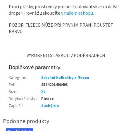
Prací prášky, prostředky pro odstraňování skvrn a další
drogerii rovněž zakoupíte
v našem eshopu.
POZOR: FLEECE MŮŽE PŘI PRVNÍM PRANÍ POUŠTĚT
BARVU
VYROBENO S LÁSKOU V PODĚBRADECH
Doplňkové parametry
Kategorie
:
Svrchní kalhotky z fleecu
EAN
:
8594201496493
Size
:
XL
Dotyková vrstva
:
Fleece
Zapínání
:
Suchý zip