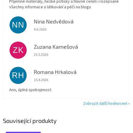
Příjemné materiály, hezké potisky a hlavně cením i rozepsané
všechny informace o látkování a péči na blogu
Nina Nedvědová
NN
Hodnocení obchodu je 5 z 5 hvězdiček.
9.6.2026
Zuzana Kamešová
ZK
Hodnocení obchodu je 5 z 5 hvězdiček.
23.5.2026
Romana Hrkalová
RH
Hodnocení obchodu je 5 z 5 hvězdiček.
15.4.2026
Ano, úplná spokojenost.
Zobrazit další hodnocení
Související produkty