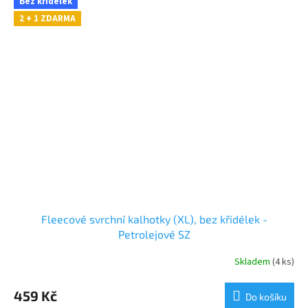
Bez křidélek
2 + 1 ZDARMA
Fleecové svrchní kalhotky (XL), bez křidélek -
Petrolejové SZ
Skladem
(4 ks)
459 Kč
Do košíku