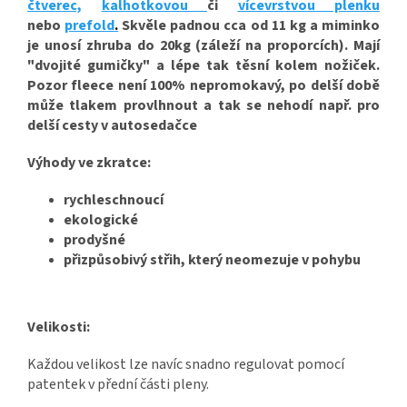
čtverec,
kalhotkovou
či
vícevrstvou plenku
nebo
prefold
.
Skvěle padnou cca od 11 kg a miminko
je unosí zhruba do 20kg (záleží na proporcích). Mají
"dvojité gumičky" a lépe tak těsní kolem nožiček.
Pozor fleece není 100% nepromokavý, po delší době
může tlakem provlhnout a tak se nehodí např. pro
delší cesty v autosedačce
Výhody ve zkratce:
rychleschnoucí
ekologické
prodyšné
přizpůsobivý střih, který neomezuje v pohybu
Velikosti:
Každou velikost lze navíc snadno regulovat pomocí
patentek v přední části pleny.