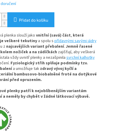
 doručení
Přidat do košíku
á plenka slouží jako
vnitřní (savá) část
,
která
e veškeré tekutiny
a spolu s
přídavnými savými jádry
nu z
najsavějších variant přebalení
.
Jemně řasené
kolem nožiček a na zádíčkách
zajišťují, aby veškerá
ůstala vždy uvnitř plenky a nezašpinila
svrchní kalhotky
ečení.
Fyziologický střih splňuje podmínky tzv.
balení
a umožňuje tak
zdravý vývoj kyčlí a
teriální bambusovo-biobalněné froté na dotýkové
hrání před opruzením.
vé plenky patří k nejoblíbenějším variantám
í a neměly by chybět v žádné látkovací výbavě.