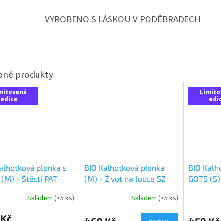
VYROBENO S LÁSKOU V PODĚBRADECH
mitovaná
Limito
edice
edi
alhotková plenka s
BIO Kalhotková plenka
BIO Kalh
(M) - Štěstí PAT
(M) - Život na louce SZ
GOTS (S)
SZ
Skladem
(>5 ks)
Skladem
(>5 ks)
 Kč
469 Kč
459 Kč