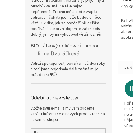
látkovými vložkami. Materiál je příjemný a
působí kvalitně, na těle nejsou
Měrná
499 Kč 
cena:
nepříjemné. Trochu mě ale překvapila
velikost – čekala jsem, že budou o něco
Kalhot
větší. Uvidím, jak se osvědčí při delším
vnitřní
používání, ale první dojem je zatím spíš
absorb
dobrý, jen by mi vyhovoval větší rozměr.
spolu 
jádry 
BIO Látkový odličovací tamponek: Barevné bambusovo-biobavlněné froté
varian
Jiřina Dvořáčková
|
řasené.
Hodnocení produktu je 5 z 5 hvězdiček.
Veliká spokojenost, používám už dva roky
a teď jsme objednala další začíná mi je
brát dcera ♥️🙂
Odebírat newsletter
Poři
Vložte svůj e-mail a my vám budeme
mi u
zasílat informace o nových produktech na
něja
našem e-shopu.
Příj
všec
E-mail