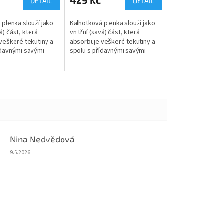
DETAIL
DETAIL
 plenka slouží jako
Kalhotková plenka slouží jako
á) část, která
vnitřní (savá) část, která
veškeré tekutiny a
absorbuje veškeré tekutiny a
ídavnými savými
spolu s přídavnými savými
 jednu z najsavějších
jádry tvoří jednu z najsavějších
ebalení. Jemně
variant přebalení. Jemně
řasené...
Nina Nedvědová
Hodnocení obchodu je 5 z 5 hvězdiček.
9.6.2026