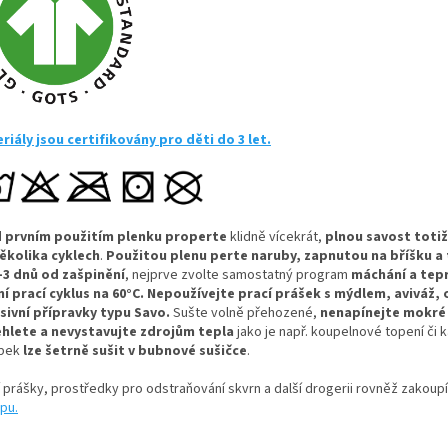
riály jsou certifikovány pro děti do 3 let.
 prvním použitím plenku properte
klidně vícekrát,
plnou savost totiž
ěkolika cyklech
.
Použitou plenu perte naruby, zapnutou na bříšku a 
-3 dnů od zašpinění
, nejprve zvolte samostatný program
máchání a tep
ní prací cyklus na 60°C.
Nepoužívejte prací prášek s mýdlem, aviváž,
sivní přípravky typu Savo.
Sušte volně přehozené,
nenapínejte mokré
hlete a nevystavujte zdrojům tepla
jako je např. koupelnové topení či 
obek
lze šetrně sušit v bubnové sušičce
.
í prášky, prostředky pro odstraňování skvrn a další drogerii rovněž zakoup
pu.