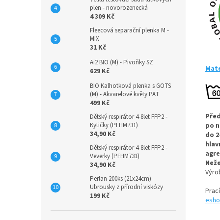
plen - novorozenecká
4 309 Kč
Fleecová separační plenka M -
MIX
31 Kč
Ai2 BIO (M) - Pivoňky SZ
Mate
629 Kč
BIO Kalhotková plenka s GOTS
(M) - Akvarelové květy PAT
499 Kč
Před
Dětský respirátor 4-8let FFP2 -
Kytičky (PFHM731)
po n
34,90 Kč
do 2
hlav
Dětský respirátor 4-8let FFP2 -
agre
Veverky (PFHM731)
Neže
34,90 Kč
Výr
Perlan 200ks (21x24cm) -
Ubrousky z přírodní viskózy
Prac
199 Kč
esho