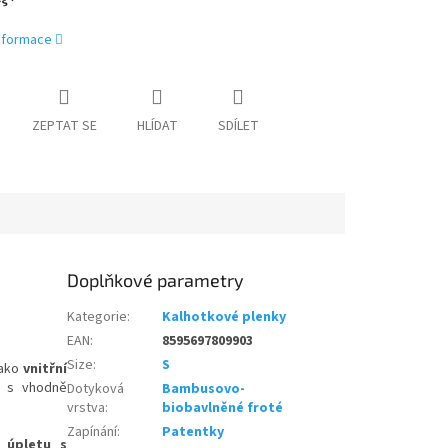
informace
ZEPTAT SE
HLÍDAT
SDÍLET
Doplňkové parametry
Kategorie
:
Kalhotkové plenky
EAN
:
8595697809903
Size
:
S
jako
vnitřní
s vhodně
Dotyková
Bambusovo-
vrstva
:
biobavlněné froté
Zapínání
:
Patentky
 úpletu
s