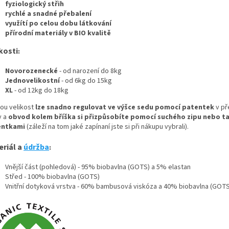
fyziologický střih
rychlé a snadné přebalení
využítí po celou dobu látkování
přírodní materiály v BIO kvalitě
kosti
:
Novorozenecké
- od narození do 8kg
Jednovelikostní
- od 6kg do 15kg
XL
- od 12kg do 18kg
ou velikost
lze snadno regulovat ve výšce sedu pomocí patentek
v př
y a
obvod kolem bříška si přizpůsobíte pomocí suchého zipu nebo t
entkami
(záleží na tom jaké zapínaní jste si při nákupu vybrali).
eriál a
údržba
:
Vnější část (pohledová) - 95% biobavlna (GOTS) a 5% elastan
Střed - 100% biobavlna (GOTS)
Vnitřní dotyková vrstva - 60% bambusová viskóza a 40% biobavlna (GOTS