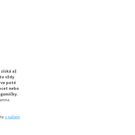
 získá až
to vždy
rve poté
 ocet nebo
 gumičky.
kamna.
íte
v našem