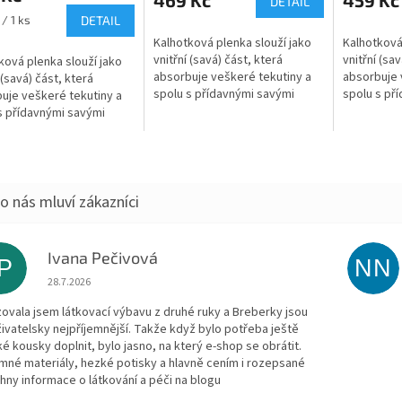
DETAIL
/ 1 ks
DETAIL
Kalhotková plenka slouží jako
Kalhotková
vnitřní (savá) část, která
vnitřní (sav
ková plenka slouží jako
absorbuje veškeré tekutiny a
absorbuje 
 (savá) část, která
spolu s přídavnými savými
spolu s př
uje veškeré tekutiny a
jádry tvoří jednu z najsavějších
jádry tvoří
s přídavnými savými
variant přebalení. Jemně
variant př
tvoří jednu z najsavějších
řasené...
řasené...
t přebalení. Jemně
..
Ivana Pečivová
IP
NN
Hodnocení obchodu je 5 z 5 hvězdiček.
28.7.2026
zovala jsem látkovací výbavu z druhé ruky a Breberky jsou
živatelsky nejpříjemnější. Takže když bylo potřeba ještě
ké kousky doplnit, bylo jasno, na který e-shop se obrátit.
emné materiály, hezké potisky a hlavně cením i rozepsané
hny informace o látkování a péči na blogu