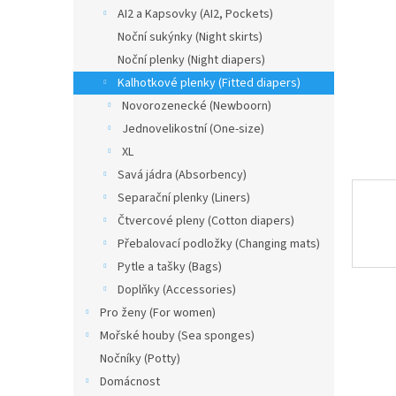
n
AI2 a Kapsovky (AI2, Pockets)
e
Noční sukýnky (Night skirts)
l
Noční plenky (Night diapers)
Kalhotkové plenky (Fitted diapers)
Novorozenecké (Newboorn)
Jednovelikostní (One-size)
XL
Savá jádra (Absorbency)
Separační plenky (Liners)
Čtvercové pleny (Cotton diapers)
Přebalovací podložky (Changing mats)
Pytle a tašky (Bags)
Doplňky (Accessories)
Pro ženy (For women)
Mořské houby (Sea sponges)
Nočníky (Potty)
Domácnost