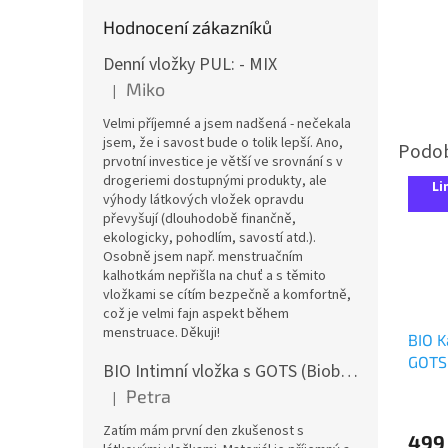
Hodnocení zákazníků
Denní vložky PUL: - MIX
Miko
|
Hodnocení produktu je 5 z 5 hvězdiček.
Velmi příjemné a jsem nadšená - nečekala
jsem, že i savost bude o tolik lepší. Ano,
prvotní investice je větší ve srovnání s v
drogeriemi dostupnými produkty, ale
Li
výhody látkových vložek opravdu
převyšují (dlouhodobě finančně,
ekologicky, pohodlím, savostí atd.).
Osobně jsem např. menstruačním
kalhotkám nepřišla na chuť a s těmito
vložkami se cítím bezpečně a komfortně,
což je velmi fajn aspekt během
menstruace. Děkuji!
BIO K
GOTS 
BIO Intimní vložka s GOTS (Biobavlněný úplet) - Malované pivoňky v hořčicové
Petra
|
Hodnocení produktu je 5 z 5 hvězdiček.
Zatím mám první den zkušenost s
499