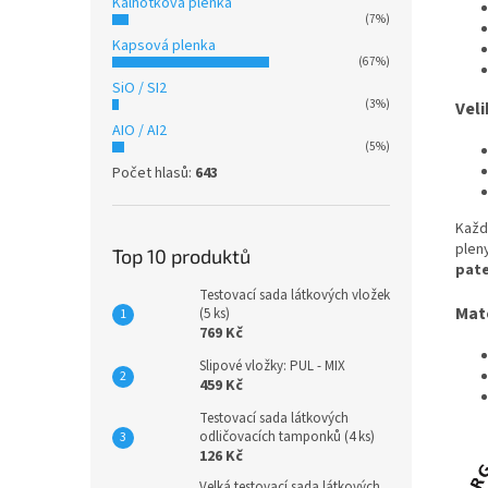
Kalhotková plenka
(7%)
Kapsová plenka
(67%)
SiO / SI2
(3%)
Veli
AIO / AI2
(5%)
Počet hlasů:
643
Každ
plen
Top 10 produktů
pat
Testovací sada látkových vložek
Mat
(5 ks)
769 Kč
Slipové vložky: PUL - MIX
459 Kč
Testovací sada látkových
odličovacích tamponků (4 ks)
126 Kč
Velká testovací sada látkových