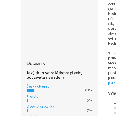
cert
(GO
bio
Příro
dík
opr
aby 
vyři
kyčlí
Souč
přik
Dotazník
víc
mate
Jaký druh savé látkové plenky
prav
používáte nejraději?
poci
plen
Český čtverec
(14%)
Výh
Prefold
(2%)
Vícevrstvá plenka
(2%)