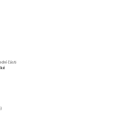
ední části
aké
)