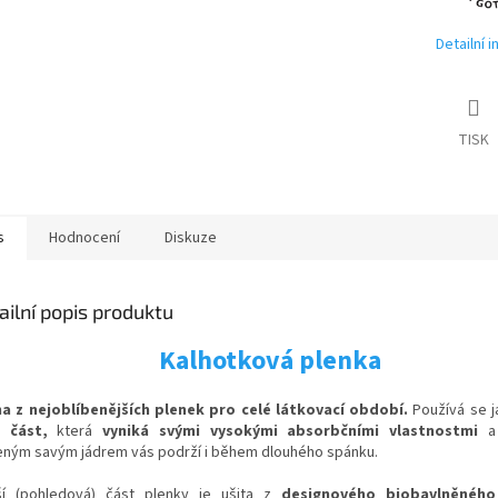
Detailní 
TISK
s
Hodnocení
Diskuze
ailní popis produktu
Kalhotková plenka
a z nejoblíbenějších plenek pro celé látkovací období.
Používá se 
 část,
která
vyniká svými vysokými absorbčními vlastnostmi
a 
eným savým jádrem vás podrží i během dlouhého spánku.
ší (pohledová) část plenky je ušita z
designového biobavlněného