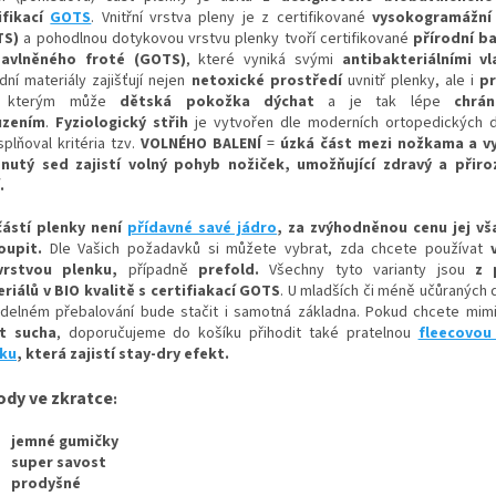
ifikací
GOTS
. Vnitřní vrstva pleny je z certifikované
vysokogramážní 
TS)
a p
ohodlnou
dotykovou vrstvu plenky tvoří certifikované
přírodní b
bavlněného froté (GOTS)
, které vyniká svými
antibakteriálními v
dní materiály zajišťují nejen
netoxické prostředí
uvnitř plenky, ale i
p
y kterým
může
dětská pokožka dýchat
a je tak lépe
chrán
uzením
.
Fyziologický střih
je vytvořen dle moderních ortopedických d
splňoval kritéria tzv.
VOLNÉHO BALENÍ
=
úzká část mezi nožkam
a a v
znutý sed zajistí volný pohy
b nožiček, umožňující zdravý a přiro
.
ástí plenky není
přídavné savé jádro
, za zvýhodněnou cenu jej v
oupit.
Dle Vašich požadavků si můžete vybrat, zda chcete používat
evrstvou plenku,
případně
prefold
.
Všechny tyto varianty jsou
z 
riálů v BIO kvalitě s certifiakací GOTS
. U mladších či méně učůraných 
idelném přebalování bude stačit i samotná základna. Pokud chcete mimin
t sucha
, doporučujeme do košíku přihodit také pratelnou
fleecovou
ku
, která zajistí stay-dry efekt.
ody ve zkratce
:
jemné gumičky
super savost
prodyšné