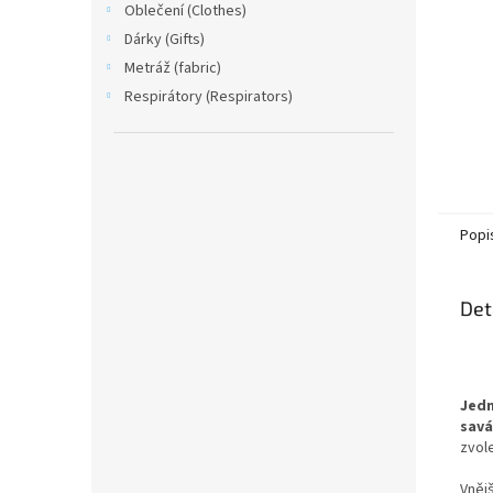
Oblečení (Clothes)
Dárky (Gifts)
Metráž (fabric)
Respirátory (Respirators)
Popi
Det
Jedn
savá
zvol
Vněj