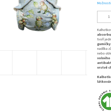
Možnosti
Kalhotkov
absorbuj
tvoří jed
gumičky 
nadílka z
nebo obl
volného 
antibak
vrstvě c
Kalhotko
látkován