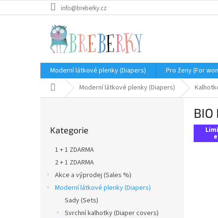
Přejít
info@breberky.cz
na
obsah
Moderní látkové plenky (Diapers)
Pro ženy (For wo
Domů
Moderní látkové plenky (Diapers)
Kalhotk
P
BIO 
o
Přeskočit
s
Kategorie
kategorie
Lim
t
e
r
1 + 1 ZDARMA
a
2 + 1 ZDARMA
n
Akce a výprodej (Sales %)
n
í
Moderní látkové plenky (Diapers)
p
Sady (Sets)
a
Svrchní kalhotky (Diaper covers)