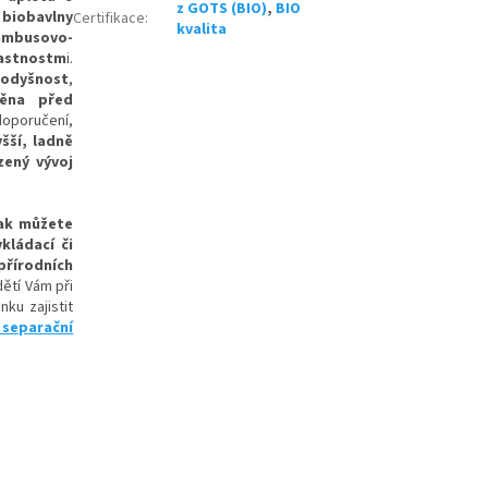
z GOTS (BIO)
,
BIO
biobavlny
Certifikace
:
kvalita
ambusovo-
lastnostm
i
.
rodyšnost
,
ěna před
oporučení,
yšší, ladně
zený vývoj
šak můžete
vkládací či
přírodních
dětí Vám při
ku zajistit
 separační