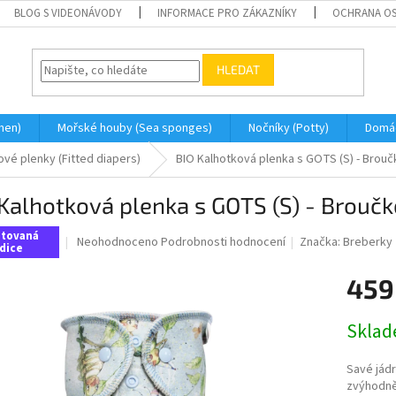
BLOG S VIDEONÁVODY
INFORMACE PRO ZÁKAZNÍKY
OCHRANA OS
HLEDAT
men)
Mořské houby (Sea sponges)
Nočníky (Potty)
Domá
ové plenky (Fitted diapers)
BIO Kalhotková plenka s GOTS (S) - Brou
Kalhotková plenka s GOTS (S) - Brouč
itovaná
Průměrné
Neohodnoceno
Podrobnosti hodnocení
Značka:
Breberky
dice
hodnocení
produktu
459
je
0,0
Měrná
z
Skla
cena:
5
hvězdiček.
Savé jádr
zvýhodn