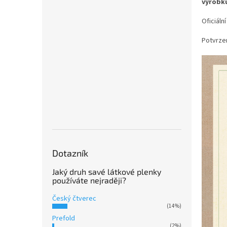
výrobků
Oficiáln
Potvrzen
Dotazník
Jaký druh savé látkové plenky
používáte nejraději?
Český čtverec
(14%)
Prefold
(2%)