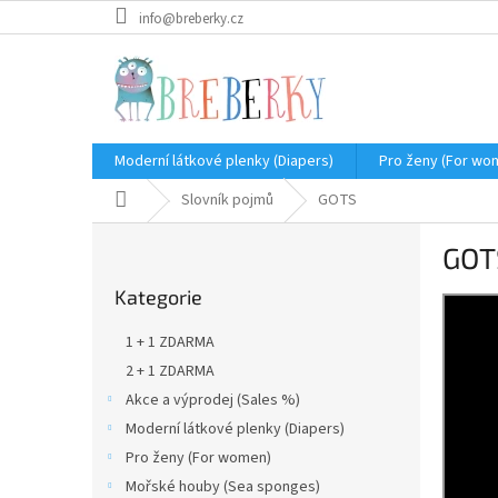
Přejít
info@breberky.cz
na
obsah
Moderní látkové plenky (Diapers)
Pro ženy (For wo
Domů
Slovník pojmů
GOTS
P
GOT
o
Přeskočit
s
Kategorie
kategorie
t
r
1 + 1 ZDARMA
a
2 + 1 ZDARMA
n
Akce a výprodej (Sales %)
n
í
Moderní látkové plenky (Diapers)
p
Pro ženy (For women)
a
Mořské houby (Sea sponges)