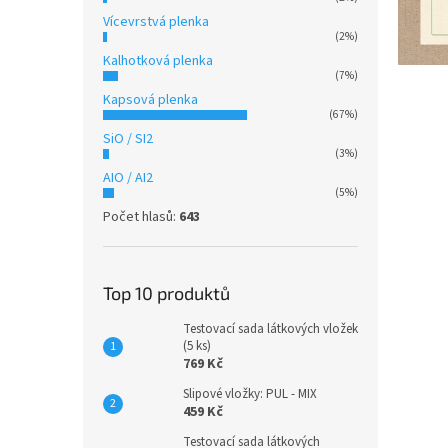
Vícevrstvá plenka
(2%)
Kalhotková plenka
(7%)
Kapsová plenka
(67%)
SiO / SI2
(3%)
AIO / AI2
(5%)
Počet hlasů:
643
Top 10 produktů
Testovací sada látkových vložek
(5 ks)
769 Kč
Slipové vložky: PUL - MIX
459 Kč
Testovací sada látkových