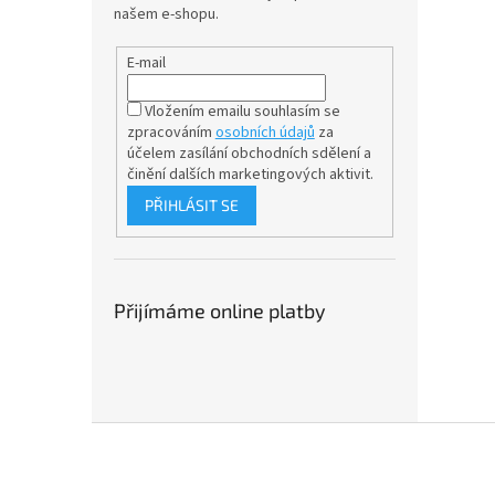
našem e-shopu.
E-mail
Vložením emailu souhlasím se
zpracováním
osobních údajů
za
účelem
zasílání obchodních sdělení a
činění dalších marketingových aktivit.
PŘIHLÁSIT SE
Přijímáme online platby
Z
á
p