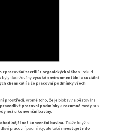
 zpracování textilií z organických vláken
. Pokud
su byly dodržovány
vysoké environmentální a sociální
ých chemikálií
a že
pracovní podmínky všech
tní prostředí
. Kromě toho, že je biobavlna pěstována
spravedlivé pracovní podmínky
a
rozumné mzdy
pro
dy než u konvenční bavlny
.
ohodlnější než konvenční bavlna.
Takže když si
edlivé pracovní podmínky, ale také
investujete do