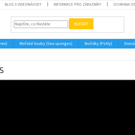
BLOG S VIDEONÁVODY
INFORMACE PRO ZÁKAZNÍKY
OCHRANA OS
HLEDAT
men)
Mořské houby (Sea sponges)
Nočníky (Potty)
Domá
S