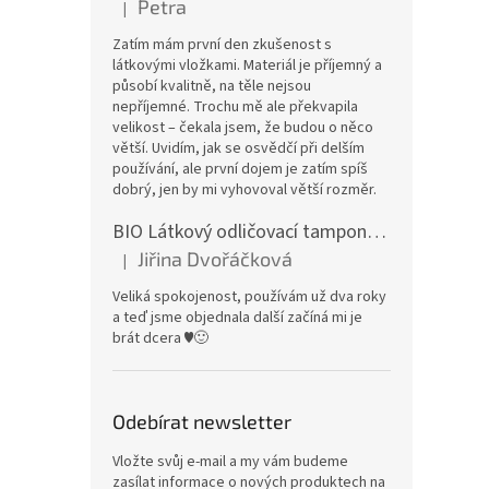
Petra
|
Hodnocení produktu je 5 z 5 hvězdiček.
Zatím mám první den zkušenost s
látkovými vložkami. Materiál je příjemný a
působí kvalitně, na těle nejsou
nepříjemné. Trochu mě ale překvapila
velikost – čekala jsem, že budou o něco
větší. Uvidím, jak se osvědčí při delším
používání, ale první dojem je zatím spíš
dobrý, jen by mi vyhovoval větší rozměr.
BIO Látkový odličovací tamponek: Barevné bambusovo-biobavlněné froté
Jiřina Dvořáčková
|
Hodnocení produktu je 5 z 5 hvězdiček.
Veliká spokojenost, používám už dva roky
a teď jsme objednala další začíná mi je
brát dcera ♥️🙂
Odebírat newsletter
Vložte svůj e-mail a my vám budeme
zasílat informace o nových produktech na