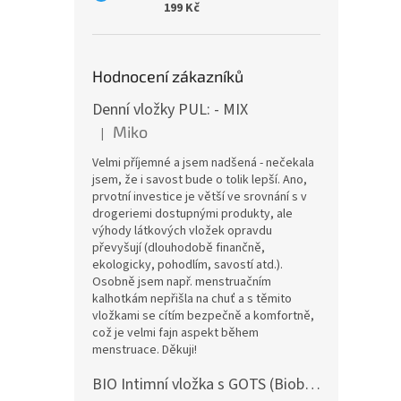
199 Kč
Hodnocení zákazníků
Denní vložky PUL: - MIX
Miko
|
Hodnocení produktu je 5 z 5 hvězdiček.
Velmi příjemné a jsem nadšená - nečekala
jsem, že i savost bude o tolik lepší. Ano,
prvotní investice je větší ve srovnání s v
drogeriemi dostupnými produkty, ale
výhody látkových vložek opravdu
převyšují (dlouhodobě finančně,
ekologicky, pohodlím, savostí atd.).
Osobně jsem např. menstruačním
kalhotkám nepřišla na chuť a s těmito
vložkami se cítím bezpečně a komfortně,
což je velmi fajn aspekt během
menstruace. Děkuji!
BIO Intimní vložka s GOTS (Biobavlněný úplet) - Malované pivoňky v hořčicové