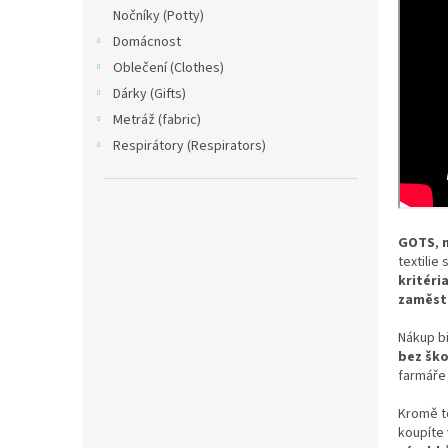
n
Nočníky (Potty)
e
Domácnost
l
Oblečení (Clothes)
Dárky (Gifts)
Metráž (fabric)
Respirátory (Respirators)
GOTS
,
textilie
kritéri
zaměstn
Nákup bi
bez ško
farmáře
Kromě t
koupíte 