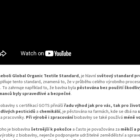
neboli Global Organic Textile Standard
, je hlavní
světový standard pro
 splňuje tento standard, znamená to, že v průběhu celého výrobního proce
a
. To zahrnuje například to, že bavlna byla
pěstována bez použití škodliv
anců byly spravedlivé a bezpečné
.
obavlny s certifikací GOTS přináší
řadu výhod jak pro vás, tak pro živo
dlivých pesticidů
a
chemikálií
, je pěstována na farmách, kde se dbá na
 a pracovníky.
Při výrobě i zpracování
biobavlny se také používá
méně vo
oho je biobavlna
šetrnější k pokožce
a často je považována za
měkčí a p
výrobky z biobavlny, nejenže podporujete udržitelné zemědělství a sprav