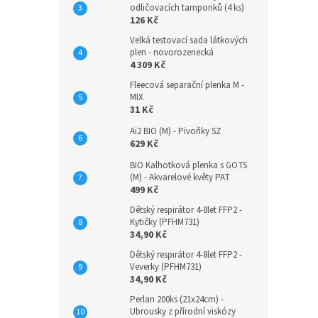
odličovacích tamponků (4 ks)
126 Kč
Velká testovací sada látkových
plen - novorozenecká
4 309 Kč
Fleecová separační plenka M -
MIX
31 Kč
Ai2 BIO (M) - Pivoňky SZ
629 Kč
BIO Kalhotková plenka s GOTS
(M) - Akvarelové květy PAT
499 Kč
Dětský respirátor 4-8let FFP2 -
Kytičky (PFHM731)
34,90 Kč
Dětský respirátor 4-8let FFP2 -
Veverky (PFHM731)
34,90 Kč
Perlan 200ks (21x24cm) -
Ubrousky z přírodní viskózy