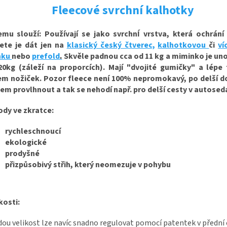
Fleecové svrchní kalhotky
emu slouží: Používají se jako svrchnÍ vrstva, která ochrání 
ete je dát jen na
klasický český čtverec,
kalhotkovou
či
ví
nku
nebo
prefold
.
Skvěle padnou cca od 11 kg a miminko je uno
20kg (záleží na proporcích). Mají "dvojité gumičky" a lépe 
em nožiček. Pozor fleece není 100% nepromokavý, po delší 
em provlhnout a tak se nehodí např. pro delší cesty v autose
ody ve zkratce:
rychleschnoucí
ekologické
prodyšné
přizpůsobivý střih, který neomezuje v pohybu
kosti:
ou velikost lze navíc snadno regulovat pomocí patentek v přední 