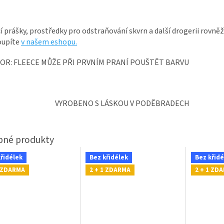
í prášky, prostředky pro odstraňování skvrn a další drogerii rovněž
oupíte
v našem eshopu.
OR: FLEECE MŮŽE PŘI PRVNÍM PRANÍ POUŠTĚT BARVU
VYROBENO S LÁSKOU V PODĚBRADECH
křidélek
Bez křidélek
Bez křidé
1 ZDARMA
2 + 1 ZDARMA
2 + 1 ZD