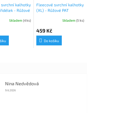
 svrchní kalhotky
Fleecové svrchní kalhotky
křidélek - Růžové
(XL) - Růžové PAT
Skladem
(4 ks)
Skladem
(5 ks)
459 Kč
šíku
Do košíku
Nina Nedvědová
Hodnocení obchodu je 5 z 5 hvězdiček.
9.6.2026