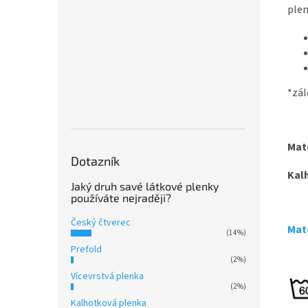
plen
*zál
Mate
Dotazník
Kal
Jaký druh savé látkové plenky
používáte nejraději?
Český čtverec
Mate
(14%)
Prefold
(2%)
Vícevrstvá plenka
(2%)
Kalhotková plenka