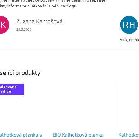
emné materiály, hezké potisky a hlavně cením i rozepsané
hny informace o látkování a péči na blogu
Zuzana Kamešová
ZK
RH
Hodnocení obchodu je 5 z 5 hvězdiček.
23.5.2026
Ano, úpln
sející produkty
mitovaná
edice
alhotková plenka s
BIO Kalhotková plenka
Kalhotko