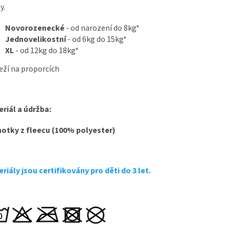
y.
Novorozenecké
- od narození do 8kg*
Jednovelikostní
- od 6kg do 15kg*
XL
- od 12kg do 18kg*
eží na proporcích
riál a údržba:
hotky z fleecu (100% polyester)
riály jsou certifikovány pro děti do 3 let.