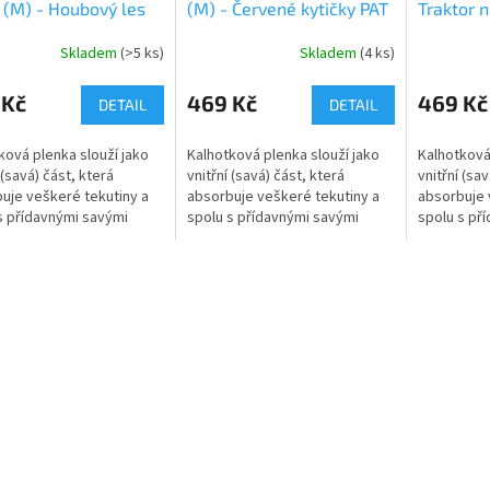
(M) - Houbový les
(M) - Červené kytičky PAT
Traktor n
petrolejo
Skladem
(>5 ks)
Skladem
(4 ks)
 Kč
469 Kč
469 Kč
DETAIL
DETAIL
ková plenka slouží jako
Kalhotková plenka slouží jako
Kalhotková
 (savá) část, která
vnitřní (savá) část, která
vnitřní (sav
uje veškeré tekutiny a
absorbuje veškeré tekutiny a
absorbuje 
s přídavnými savými
spolu s přídavnými savými
spolu s př
tvoří jednu z najsavějších
jádry tvoří jednu z najsavějších
jádry tvoří
t přebalení. Jemně
variant přebalení. Jemně
variant př
..
řasené...
řasené...