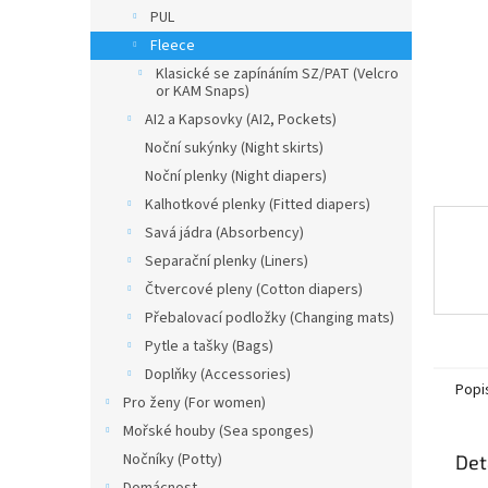
n
PUL
e
Fleece
l
Klasické se zapínáním SZ/PAT (Velcro
or KAM Snaps)
AI2 a Kapsovky (AI2, Pockets)
Noční sukýnky (Night skirts)
Noční plenky (Night diapers)
Kalhotkové plenky (Fitted diapers)
Savá jádra (Absorbency)
Separační plenky (Liners)
Čtvercové pleny (Cotton diapers)
Přebalovací podložky (Changing mats)
Pytle a tašky (Bags)
Doplňky (Accessories)
Popi
Pro ženy (For women)
Mořské houby (Sea sponges)
Nočníky (Potty)
Det