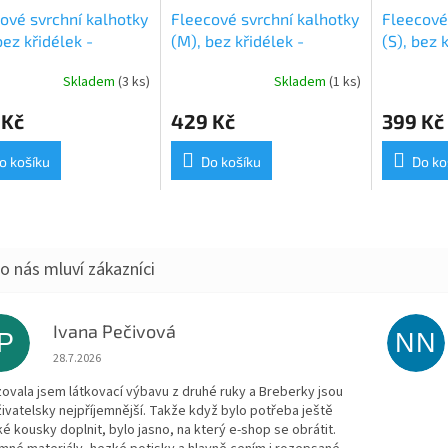
ové svrchní kalhotky
Fleecové svrchní kalhotky
Fleecové
bez křidélek -
(M), bez křidélek -
(S), bez 
vé SZ
Fialové SZ
SZ
Skladem
(3 ks)
Skladem
(1 ks)
 Kč
429 Kč
399 Kč
o košíku
Do košíku
Do ko
Ivana Pečivová
IP
NN
Hodnocení obchodu je 5 z 5 hvězdiček.
28.7.2026
zovala jsem látkovací výbavu z druhé ruky a Breberky jsou
živatelsky nejpříjemnější. Takže když bylo potřeba ještě
ké kousky doplnit, bylo jasno, na který e-shop se obrátit.