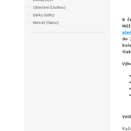
Domácnost
Oblečení (Clothes)
Dárky (Gifts)
K č
Metráž (fabric)
Můž
ple
do 
kol
tlak
Výh
Veli
Každ