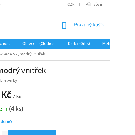
OBNÍCH ÚDAJŮ
JAK NA REKLAMACI A VRÁCENÍ ZBOŽÍ
CZK
Přihlášení
PROHLÁŠENÍ 
NÁKUPNÍ
Prázdný košík
KOŠÍK
cnost
Oblečení (Clothes)
Dárky (Gifts)
Metráž (fabric)
 - Šedé SZ, modrý vnitřek
modrý vnitřek
:
Breberky
 Kč
/ ks
dem
(4 ks)
 doručení