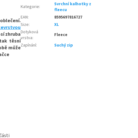
Svrchní kalhotky z
Kategorie
:
fleecu
EAN
:
8595697816727
oblečení.
Size
:
XL
cevrstvou
Dotyková
sí zhruba
Fleece
vrstva
:
tak těsní
Zapínání
:
Suchý zip
době může
dačce
části