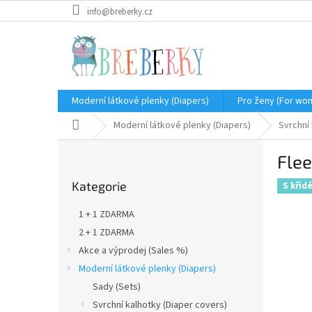
Přejít
info@breberky.cz
na
obsah
Moderní látkové plenky (Diapers)
Pro ženy (For wo
Domů
Moderní látkové plenky (Diapers)
Svrchní
P
Flee
o
Přeskočit
s
Kategorie
kategorie
S křid
t
r
1 + 1 ZDARMA
a
2 + 1 ZDARMA
n
Akce a výprodej (Sales %)
n
í
Moderní látkové plenky (Diapers)
p
Sady (Sets)
a
Svrchní kalhotky (Diaper covers)