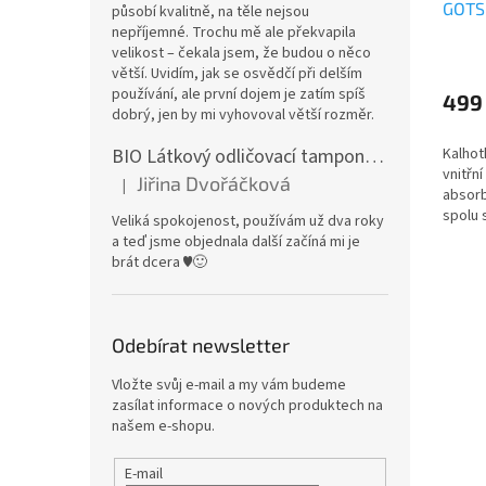
GOTS 
působí kvalitně, na těle nejsou
nepříjemné. Trochu mě ale překvapila
SZ
velikost – čekala jsem, že budou o něco
větší. Uvidím, jak se osvědčí při delším
používání, ale první dojem je zatím spíš
499
dobrý, jen by mi vyhovoval větší rozměr.
BIO Látkový odličovací tamponek: Barevné bambusovo-biobavlněné froté
Kalhot
vnitřní
Jiřina Dvořáčková
|
Hodnocení produktu je 5 z 5 hvězdiček.
absorb
spolu 
Veliká spokojenost, používám už dva roky
jádry 
a teď jsme objednala další začíná mi je
varian
brát dcera ♥️🙂
řasené.
Odebírat newsletter
Vložte svůj e-mail a my vám budeme
zasílat informace o nových produktech na
našem e-shopu.
E-mail