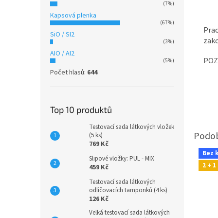
(7%)
Kapsová plenka
(67%)
Prac
SiO / SI2
zak
(3%)
AIO / AI2
POZ
(5%)
Počet hlasů:
644
Top 10 produktů
Testovací sada látkových vložek
(5 ks)
769 Kč
Bez 
Slipové vložky: PUL - MIX
2 + 
459 Kč
Testovací sada látkových
odličovacích tamponků (4 ks)
126 Kč
Velká testovací sada látkových