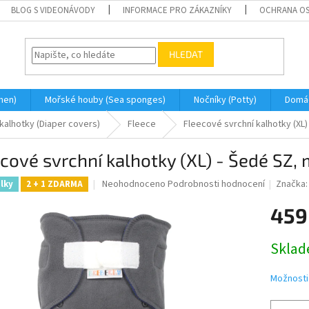
BLOG S VIDEONÁVODY
INFORMACE PRO ZÁKAZNÍKY
OCHRANA OS
HLEDAT
men)
Mořské houby (Sea sponges)
Nočníky (Potty)
Domá
 kalhotky (Diaper covers)
Fleece
Fleecové svrchní kalhotky (XL)
cové svrchní kalhotky (XL) - Šedé SZ, 
Průměrné
Neohodnoceno
Podrobnosti hodnocení
Značka
élky
2 + 1 ZDARMA
hodnocení
produktu
459
je
0,0
Měrná
Skla
z
cena:
5
hvězdiček.
Možnosti