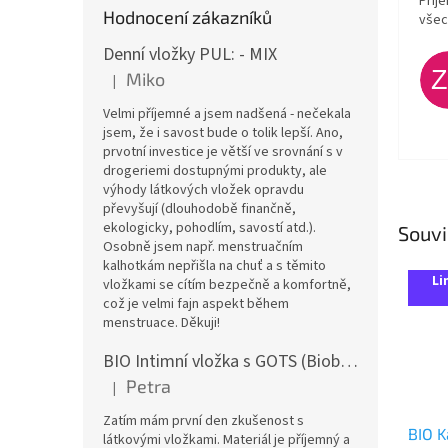
Příj
Hodnocení zákazníků
všec
Denní vložky PUL: - MIX
Miko
|
Hodnocení produktu je 5 z 5 hvězdiček.
Velmi příjemné a jsem nadšená - nečekala
jsem, že i savost bude o tolik lepší. Ano,
prvotní investice je větší ve srovnání s v
drogeriemi dostupnými produkty, ale
výhody látkových vložek opravdu
převyšují (dlouhodobě finančně,
ekologicky, pohodlím, savostí atd.).
Souvi
Osobně jsem např. menstruačním
kalhotkám nepřišla na chuť a s těmito
Li
vložkami se cítím bezpečně a komfortně,
což je velmi fajn aspekt během
menstruace. Děkuji!
BIO Intimní vložka s GOTS (Biobavlněný úplet) - Malované pivoňky v hořčicové
Petra
|
Hodnocení produktu je 5 z 5 hvězdiček.
Zatím mám první den zkušenost s
BIO K
látkovými vložkami. Materiál je příjemný a