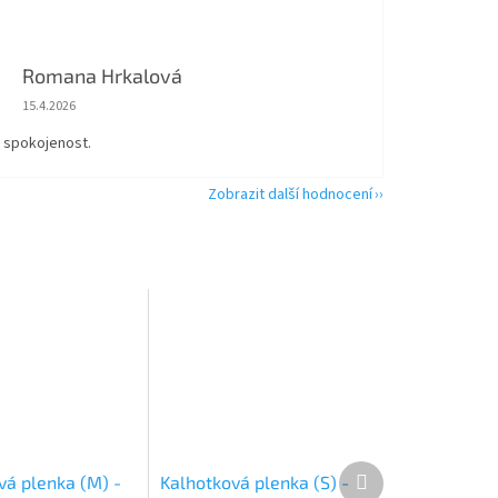
Romana Hrkalová
Hodnocení obchodu je 5 z 5 hvězdiček.
15.4.2026
á spokojenost.
Zobrazit další hodnocení
Další
vá plenka (M) -
Kalhotková plenka (S) -
produkt