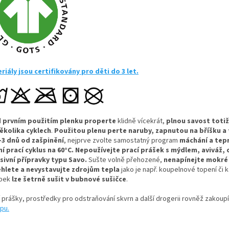
riály jsou certifikovány pro děti do 3 let.
 prvním použitím plenku properte
klidně vícekrát,
plnou savost totiž
ěkolika cyklech
.
Použitou plenu perte naruby, zapnutou na bříšku a 
-3 dnů od zašpinění
, nejprve zvolte samostatný program
máchání a tep
ní prací cyklus na 60°C.
Nepoužívejte prací prášek s mýdlem, aviváž,
sivní přípravky typu Savo.
Sušte volně přehozené,
nenapínejte mokré
hlete a nevystavujte zdrojům tepla
jako je např. koupelnové topení či 
obek
lze šetrně sušit v bubnové sušičce
.
í prášky, prostředky pro odstraňování skvrn a další drogerii rovněž zakoup
pu.