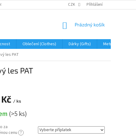
OBNÍCH ÚDAJŮ
JAK NA REKLAMACI A VRÁCENÍ ZBOŽÍ
CZK
Přihlášení
PROHLÁŠENÍ 
NÁKUPNÍ
Prázdný košík
KOŠÍK
cnost
Oblečení (Clothes)
Dárky (Gifts)
Metráž (fabric)
vý les PAT
ý les PAT
 Kč
/ ks
dem
(>5 ks)
o za
ěnou cenu
?