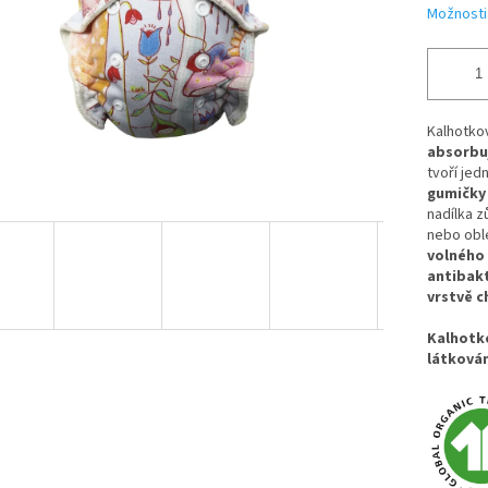
Možnosti
Kalhotkov
absorbuj
tvoří jed
gumičky 
nadílka z
nebo obl
volného 
antibak
vrstvě c
Kalhotko
látkován