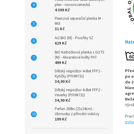
plen - novorozenecká
4 309 Kč
Fleecová separační plenka M -
MIX
31 Kč
Ai2 BIO (M) - Pivoňky SZ
Mate
629 Kč
BIO Kalhotková plenka s GOTS
(M) - Akvarelové květy PAT
499 Kč
Před
Dětský respirátor 4-8let FFP2 -
Kytičky (PFHM731)
po n
34,90 Kč
do 2
hlav
Dětský respirátor 4-8let FFP2 -
agre
Veverky (PFHM731)
Neže
34,90 Kč
Výr
Perlan 200ks (21x24cm) -
Ubrousky z přírodní viskózy
Prac
199 Kč
esho