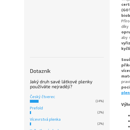
cert
(GO
bio
Příro
dík
opr
aby 
vyři
kyčlí
Souč
přik
Dotazník
víc
mate
Jaký druh savé látkové plenky
prav
používáte nejraději?
poci
plen
Český čtverec
(14%)
Výh
Prefold
(2%)
Vícevrstvá plenka
(2%)