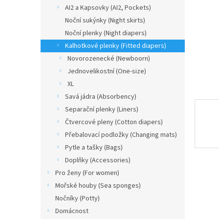
n
AI2 a Kapsovky (AI2, Pockets)
e
Noční sukýnky (Night skirts)
l
Noční plenky (Night diapers)
Kalhotkové plenky (Fitted diapers)
Novorozenecké (Newboorn)
Jednovelikostní (One-size)
XL
Savá jádra (Absorbency)
Separační plenky (Liners)
Čtvercové pleny (Cotton diapers)
Přebalovací podložky (Changing mats)
Pytle a tašky (Bags)
Doplňky (Accessories)
Pro ženy (For women)
Mořské houby (Sea sponges)
Nočníky (Potty)
Domácnost