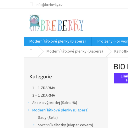
Přejít
info@breberky.cz
na
obsah
Moderní látkové plenky (Diapers)
Pro ženy (For wo
Domů
Moderní látkové plenky (Diapers)
Kalhotk
P
BIO 
o
Přeskočit
s
Kategorie
kategorie
Lim
t
e
r
1 + 1 ZDARMA
a
2 + 1 ZDARMA
n
Akce a výprodej (Sales %)
n
í
Moderní látkové plenky (Diapers)
p
Sady (Sets)
a
Svrchní kalhotky (Diaper covers)