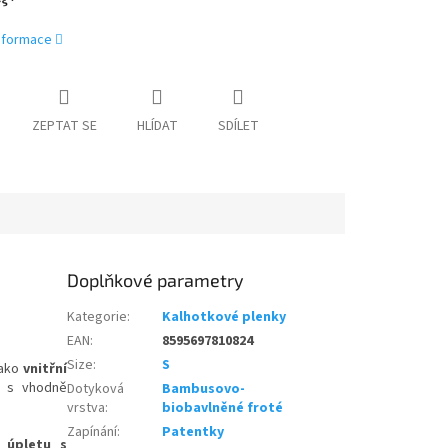
informace
ZEPTAT SE
HLÍDAT
SDÍLET
Doplňkové parametry
Kategorie
:
Kalhotkové plenky
EAN
:
8595697810824
Size
:
S
jako
vnitřní
s vhodně
Dotyková
Bambusovo-
vrstva
:
biobavlněné froté
Zapínání
:
Patentky
 úpletu
s