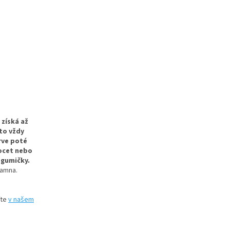
 získá až
to vždy
rve poté
 ocet nebo
 gumičky.
kamna.
íte
v našem