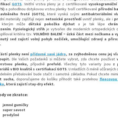
ifikací
GOTS
. Vnitřní vrstva pleny je z certifikované
vysokogramážní 
TS)
a p
ohodlnou
dotykovou vrstvu plenky tvoří certifikované
přírodní b
bavlněného froté (GOTS)
, které vyniká svými
antibakteriálními v
dní materiály zajišťují nejen
netoxické prostředí
uvnitř plenky, ale i
p
y kterým
může
dětská pokožka dýchat
a je tak lépe
chrán
uzením
.
Fyziologický střih
je vytvořen dle moderních ortopedických d
splňoval kritéria tzv.
VOLNÉHO BALENÍ
=
úzká část mezi nožkam
a a v
znutý sed zajistí volný pohy
b nožiček, umožňující zdravý a přiro
.
ástí plenky není
přídavné savé jádro
, za zvýhodněnou cenu jej v
oupit.
Dle Vašich požadavků si můžete vybrat, zda chcete používat
evrstvou plenku,
případně
prefold
.
Všechny tyto varianty jsou
z 
riálů v BIO kvalitě s certifiakací GOTS
. U mladších či méně učůraných 
idelném přebalování bude stačit i samotná základna. Pokud chcete mimin
t sucha
, doporučujeme do košíku přihodit také pratelnou
fleecovou
ku
, která zajistí stay-dry efekt.
ody ve zkratce
:
jemné gumičky
super savost
prodyšné