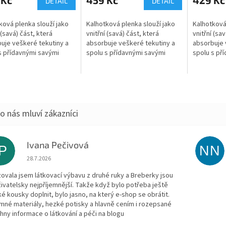
DETAIL
DETAIL
ková plenka slouží jako
Kalhotková plenka slouží jako
Kalhotková
 (savá) část, která
vnitřní (savá) část, která
vnitřní (sav
uje veškeré tekutiny a
absorbuje veškeré tekutiny a
absorbuje 
s přídavnými savými
spolu s přídavnými savými
spolu s př
tvoří jednu z najsavějších
jádry tvoří jednu z najsavějších
jádry tvoří
t přebalení. Jemně
variant přebalení. Jemně
variant př
..
řasené...
řasené...
Ivana Pečivová
IP
NN
Hodnocení obchodu je 5 z 5 hvězdiček.
28.7.2026
zovala jsem látkovací výbavu z druhé ruky a Breberky jsou
živatelsky nejpříjemnější. Takže když bylo potřeba ještě
ké kousky doplnit, bylo jasno, na který e-shop se obrátit.
emné materiály, hezké potisky a hlavně cením i rozepsané
hny informace o látkování a péči na blogu