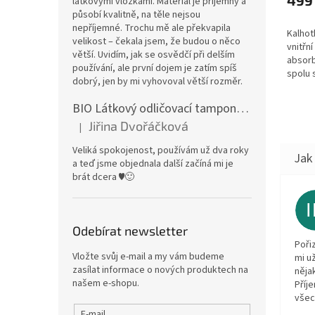
látkovými vložkami. Materiál je příjemný a
působí kvalitně, na těle nejsou
nepříjemné. Trochu mě ale překvapila
Kalhot
velikost – čekala jsem, že budou o něco
vnitřní
větší. Uvidím, jak se osvědčí při delším
absorb
používání, ale první dojem je zatím spíš
spolu 
dobrý, jen by mi vyhovoval větší rozměr.
jádry 
varian
BIO Látkový odličovací tamponek: Barevné bambusovo-biobavlněné froté
řasené.
Jiřina Dvořáčková
|
Hodnocení produktu je 5 z 5 hvězdiček.
Veliká spokojenost, používám už dva roky
a teď jsme objednala další začíná mi je
brát dcera ♥️🙂
Odebírat newsletter
Poři
Vložte svůj e-mail a my vám budeme
mi u
zasílat informace o nových produktech na
něja
našem e-shopu.
Příj
všec
E-mail