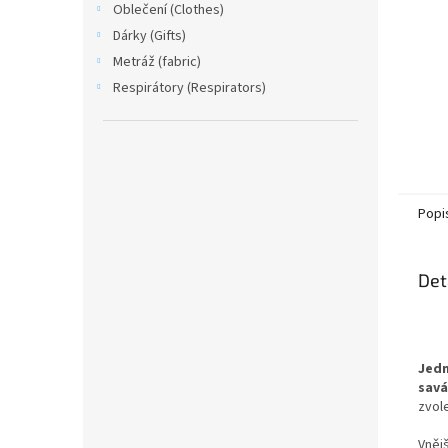
Oblečení (Clothes)
Dárky (Gifts)
Metráž (fabric)
Respirátory (Respirators)
Popi
Det
Jedn
savá
zvol
Vněj