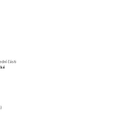
ední části
aké
)