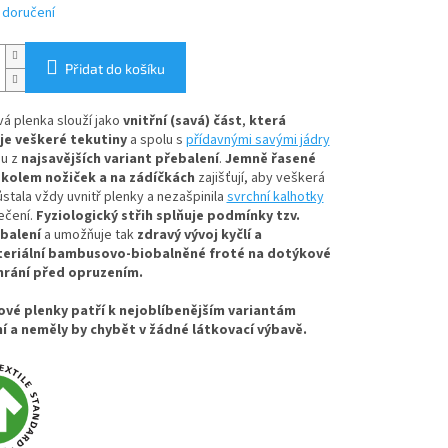
 doručení
Přidat do košíku
á plenka slouží jako
vnitřní (savá) část
,
která
e veškeré tekutiny
a spolu s
přídavnými savými jádry
nu z
najsavějších variant přebalení
.
Jemně řasené
kolem nožiček a na zádíčkách
zajišťují, aby veškerá
ůstala vždy uvnitř plenky a nezašpinila
svrchní kalhotky
ečení.
Fyziologický střih splňuje podmínky tzv.
balení
a umožňuje tak
zdravý vývoj kyčlí a
teriální bambusovo-biobalněné froté na dotýkové
hrání před opruzením.
vé plenky patří k nejoblíbenějším variantám
í a neměly by chybět v žádné látkovací výbavě.