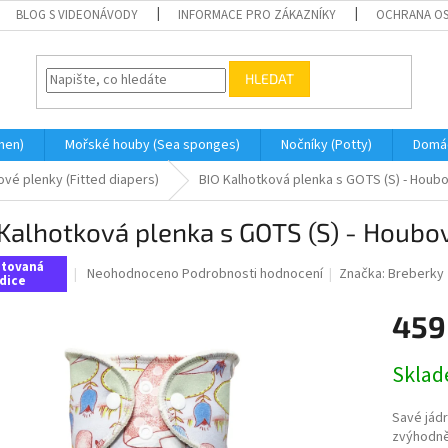
BLOG S VIDEONÁVODY
INFORMACE PRO ZÁKAZNÍKY
OCHRANA OS
HLEDAT
men)
Mořské houby (Sea sponges)
Nočníky (Potty)
Domá
ové plenky (Fitted diapers)
BIO Kalhotková plenka s GOTS (S) - Houbo
Kalhotková plenka s GOTS (S) - Houbov
itovaná
Průměrné
Neohodnoceno
Podrobnosti hodnocení
Značka:
Breberky
dice
hodnocení
produktu
459
je
0,0
Měrná
z
Skla
cena:
5
hvězdiček.
Savé jádr
zvýhodn