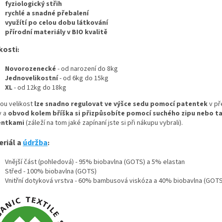
fyziologický střih
rychlé a snadné přebalení
využítí po celou dobu látkování
přírodní materiály v BIO kvalitě
kosti
:
Novorozenecké
- od narození do 8kg
Jednovelikostní
- od 6kg do 15kg
XL
- od 12kg do 18kg
ou velikost
lze snadno regulovat ve výšce sedu pomocí patentek
v př
y a
obvod kolem bříška si přizpůsobíte pomocí suchého zipu nebo t
entkami
(záleží na tom jaké zapínaní jste si při nákupu vybrali).
eriál a
údržba
:
Vnější část (pohledová) - 95% biobavlna (GOTS) a 5% elastan
Střed - 100% biobavlna (GOTS)
Vnitřní dotyková vrstva - 60% bambusová viskóza a 40% biobavlna (GOTS