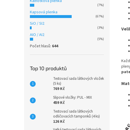
Kalhotková plenka
(7%)
Kapsová plenka
(67%)
SiO / SI2
(3%)
Veli
AIO / AI2
(5%)
Počet hlasů:
644
Každ
plen
Top 10 produktů
pat
Testovací sada látkových vložek
Mat
(5 ks)
769 Kč
Slipové vložky: PUL - MIX
459 Kč
Testovací sada látkových
odličovacích tamponků (4 ks)
126 Kč
Velká testovací sada látkových