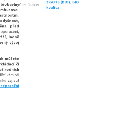
z GOTS (BIO)
,
BIO
biobavlny
Certifikace
:
kvalita
ambusovo-
lastnostm
i
.
rodyšnost
,
ěna před
oporučení,
yšší, ladně
zený vývoj
šak můžete
vkládací či
přírodních
dětí Vám při
ku zajistit
 separační