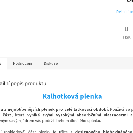
Detailní 
TISK
s
Hodnocení
Diskuze
ailní popis produktu
Kalhotková plenka
a z nejoblíbenějších plenek pro celé látkovací období.
Používá se 
 část,
která
vyniká svými vysokými absorbčními vlastnostmi
a 
eným savým jádrem vás podrží i během dlouhého spánku.
ší (pohledová) část plenky je ušita z
designového biobavlněného