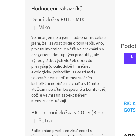
Hodnocení zákazníků
Denní vložky PUL: - MIX
Miko
|
Hodnocení produktu je 5 z 5 hvězdiček.
Velmi příjemné a jsem nadšená - nečekala
jsem, že i savost bude o tolik lepší. Ano,
prvotní investice je větší ve srovnání s v
drogeriemi dostupnými produkty, ale
Li
výhody látkových vložek opravdu
převyšují (dlouhodobě finančně,
ekologicky, pohodlím, savostí atd.).
Osobně jsem např. menstruačním
kalhotkám nepřišla na chuť a s těmito
vložkami se cítím bezpečně a komfortně,
což je velmi fajn aspekt během
menstruace. Děkuji!
BIO K
GOTS
BIO Intimní vložka s GOTS (Biobavlněný úplet) - Malované pivoňky v hořčicové
Petra
|
Hodnocení produktu je 5 z 5 hvězdiček.
Zatím mám první den zkušenost s
499