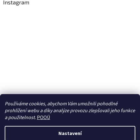
Instagram
Používáme cookies, abychom Vám umožnili pohodlné
prohlížení webu a díky analýze provozu zlepšovali jeho funkce
Sledovat na Instagramu
a použitelnost.
POOÚ
Nastavení
Vytvořil Shoptet