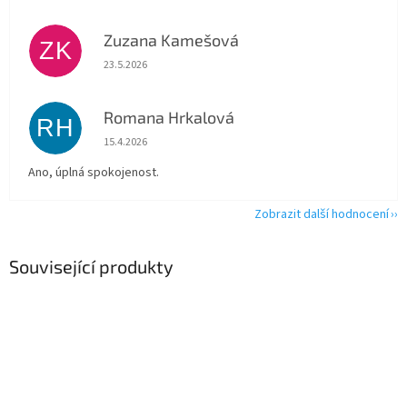
Zuzana Kamešová
ZK
Hodnocení obchodu je 5 z 5 hvězdiček.
23.5.2026
Romana Hrkalová
RH
Hodnocení obchodu je 5 z 5 hvězdiček.
15.4.2026
Ano, úplná spokojenost.
Zobrazit další hodnocení
Související produkty