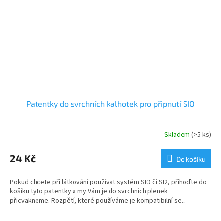
Patentky do svrchních kalhotek pro připnutí SIO
Skladem
(>5 ks)
24 Kč
Do košíku
Pokud chcete při látkování používat systém SIO či SI2, přihoďte do
košíku tyto patentky a my Vám je do svrchních plenek
přicvakneme. Rozpětí, které používáme je kompatibilní se...