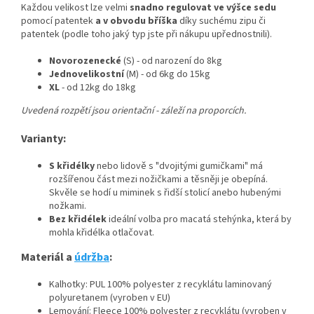
Každou velikost lze velmi
snadno regulovat ve výšce sedu
pomocí patentek
a v obvodu bříška
díky suchému zipu či
patentek (podle toho jaký typ jste při nákupu upřednostnili).
Novorozenecké
(S) - od narození do 8kg
Jednovelikostní
(M) - od 6kg do 15kg
XL
- od 12kg do 18kg
Uvedená rozpětí jsou orientační - záleží na proporcích.
Varianty:
S křidélky
nebo lidově s "dvojitými gumičkami" má
rozšířenou část mezi nožičkami a těsněji je obepíná.
Skvěle se hodí u miminek s řidší stolicí anebo hubenými
nožkami.
Bez křidélek
ideální volba pro macatá stehýnka, která by
mohla křidélka otlačovat.
Materiál a
údržba
:
Kalhotky: PUL 100% polyester z recyklátu laminovaný
polyuretanem (vyroben v EU)
Lemování: Fleece 100% polyester z recyklátu (vyroben v