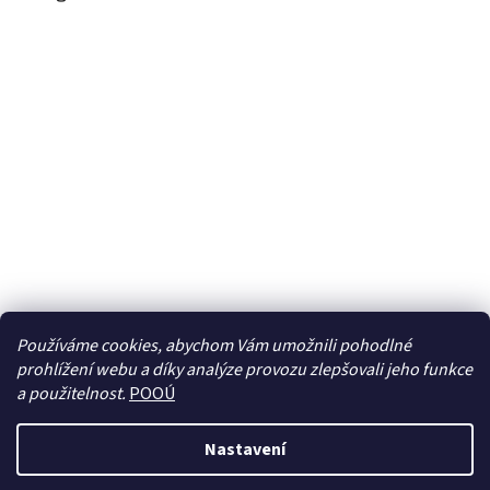
Používáme cookies, abychom Vám umožnili pohodlné
prohlížení webu a díky analýze provozu zlepšovali jeho funkce
Sledovat na Instagramu
a použitelnost.
POOÚ
Nastavení
Vytvořil Shoptet