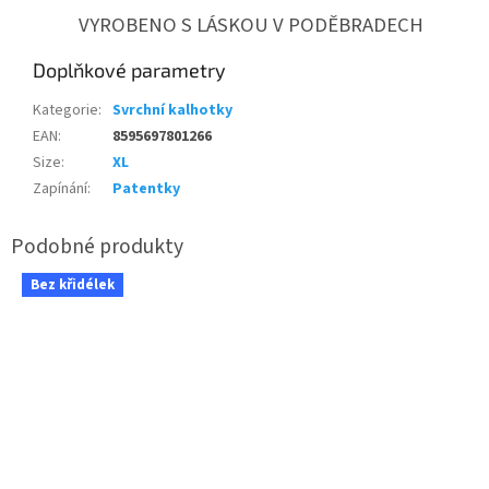
VYROBENO S LÁSKOU V PODĚBRADECH
Doplňkové parametry
Kategorie
:
Svrchní kalhotky
EAN
:
8595697801266
Size
:
XL
Zapínání
:
Patentky
Bez křidélek