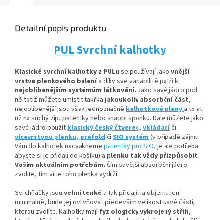
Detailní popis produktu
PUL
Svrchní kalhotky
Klasické svrchní kalhotky z PULu
se používají jako
vnější
vrstva plenkového balení
a díky své variabilitě patří k
nejoblíbenějším systémům látkování.
Jako savé jádro pod
ně totiž můžete umístit
takřka
jakoukoliv absorbční
část
,
nejoblíbenější jsou však jednoznačně
kalhotkové pleny
a to ať
už na suchý zip, patentky nebo snappi sponku. Dále můžete jako
savé jádro použít
klasický český čtverec,
vkládací
či
vícevrstvou plenku,
prefold
či
SIO systém
(v případě zájmu
Vám do kalhotek nacvakneme
patentky pro SIO,
je ale potřeba
abyste si je přidali do košíku) a
plenku tak vždy přizpůsobit
Vašim aktuálním potřebám.
Čím savější absorbční jádro
zvolíte, tím více toho plenka vydrží.
Svrchňáčky jsou
velmi tenké
a tak přidají na objemu jen
minimálně, bude jej ovlivňovat především velikost savé části,
kterou zvolíte. Kalhotky mají
fyziologicky vykrojený střih
,