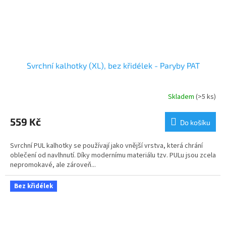
Svrchní kalhotky (XL), bez křidélek - Paryby PAT
Skladem
(>5 ks)
559 Kč
Do košíku
Svrchní PUL kalhotky se používají jako vnější vrstva, která chrání
oblečení od navlhnutí. Díky modernímu materiálu tzv. PULu jsou zcela
nepromokavé, ale zároveň...
Bez křidélek