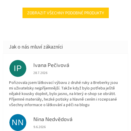
ZOBRAZIT VŠECHNY PODOBNÉ PRODUKTY
Ivana Pečivová
IP
Hodnocení obchodu je 5 z 5 hvězdiček.
28.7.2026
Pořizovala jsem látkovací výbavu z druhé ruky a Breberky jsou
mi uživatelsky nejpříjemnější. Takže když bylo potřeba ještě
nějaké kousky doplnit, bylo jasno, na který e-shop se obrátit.
Příjemné materiály, hezké potisky a hlavně cením i rozepsané
všechny informace o látkování a péči na blogu
Nina Nedvědová
NN
Hodnocení obchodu je 5 z 5 hvězdiček.
9.6.2026