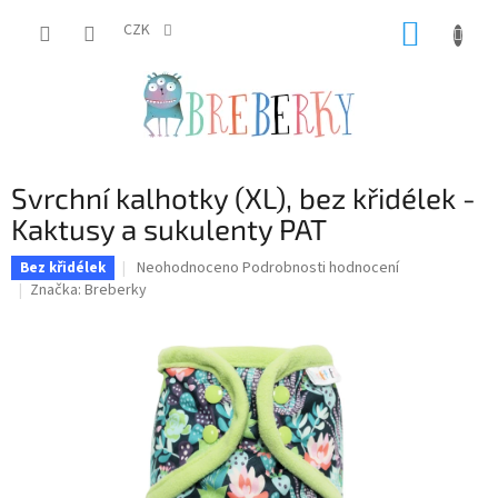
Přejít
NÁKUP
na
CZK
obsah
KOŠÍK
Svrchní kalhotky (XL), bez křidélek -
Kaktusy a sukulenty PAT
Průměrné
Neohodnoceno
Podrobnosti hodnocení
Bez křidélek
hodnocení
Značka:
Breberky
produktu
je
0,0
z
5
hvězdiček.