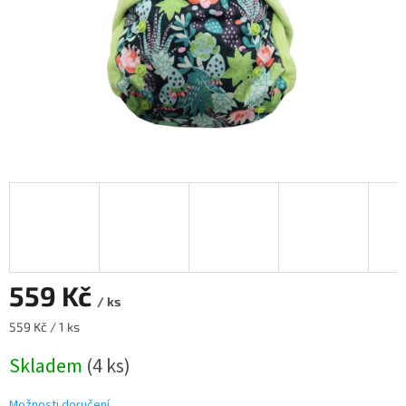
559 Kč
/ ks
Měrná
559 Kč / 1 ks
cena:
Skladem
(4 ks)
Možnosti doručení