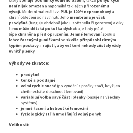
který
splňuje podmínky volného balení,
takže
pohyb kyčlí
není nijak omezen
a napomáhá tak jejich
přirozenému
vývoji
.
Moderní materiál tzv.
PUL je 100% nepromokavý
a
chrání oblečení od navlhnutí. Jeho
membrána je však
prodyšná
(funguje obdobně jako u softshellu či goretexu) a díky
tomu
může dětská pokožka dýchat
a je tedy ještě
lépe
chráněna před opruzením
.
Jemné lemování
spolu s
lehce řasenými gumičkami
se
skvěle přizpůsobí různým
typům postavy
a
zajistí, aby veškeré nehody zůstaly vždy
uvnitř plenky
.
Výhody ve zkratce:
prodyšné
tenké a poddajné
velmi rychle suché
(po vyndání z pračky stačí, když jen
chvíli necháte doschnout lemování)
variabilní volba savé části plenky
(pasuje na všechny
systémy)
jemné řasení a heboučké lemování
fyziologický střih umožňující volný pohyb
Velikosti
: