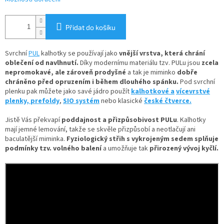
Přidat do košíku
Svrchní
PUL
kalhotky se používají jako
vnější vrstva, která chrání
oblečení od navlhnutí.
Díky
modernímu materiálu tzv. PULu jsou
zcela
nepromokavé, ale zároveň prodyšné
a tak je miminko
dobře
chráněno před opruzením i během dlouhého spánku.
Pod svrchní
plenku pak můžete jako savé jádro použít
kalhotkové a
vícevrstvé
plenky,
prefoldy
,
SIO systém
nebo klasické
české čtverce.
Jistě Vás překvapí
poddajnost a přizpůsobivost PULu
. Kalhotky
mají jemné lemování, takže se skvěle přizpůsobí a neotlačují ani
baculatější miminka.
Fyziologický střih s vykrojeným sedem splňuje
podmínky tzv. volného balení
a umožňuje tak
přirozený vývoj kyčlí.