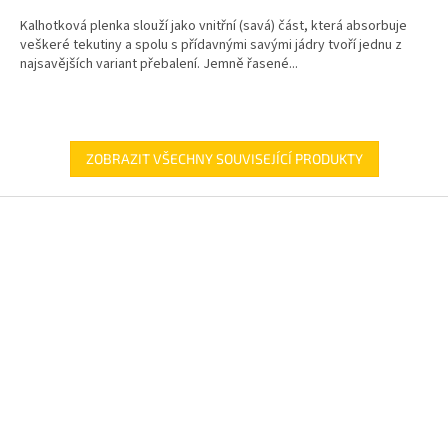
Kalhotková plenka slouží jako vnitřní (savá) část, která absorbuje
veškeré tekutiny a spolu s přídavnými savými jádry tvoří jednu z
najsavějších variant přebalení. Jemně řasené...
ZOBRAZIT VŠECHNY SOUVISEJÍCÍ PRODUKTY
Z
á
p
a
t
í