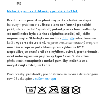
EU)
Materiály jsou certifikovány pro děti do 3 let.
Před prvním použitím plenku vyperte
, ideálně se stejně
barevným prádlem.
Použitou plenu není nutné pokaždé
prát,
stačí ji nechat "vyvětrat",
pokud je však lem navlhnutý
od moči nebo byla plenka zašpiněna stolicí, už ji dále
nepoužívejte
.
Skladujte na sucho
v
PUL pytli
nebo plenkovém
koši a
vyperte do 2-3 dnů.
Nejprve zvolte samostatný program
máchání a teprve poté hlavní prací cyklus na 60°C.
Nepoužívejte prací prášek s mýdlem, aviváž, perkarbonát,
ocet nebo agresivní přípravky typu Savo.
Sušte volně
přehozené,
nenapínejte mokré gumičky, n
ežehlete a
nevystavujte zdrojům tepla.
Prací prášky, prostředky pro odstraňování skvrn a další drogerii
rovněž zakoupíte
v našem eshopu.