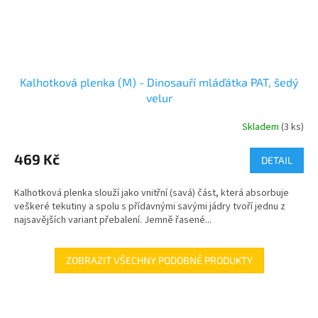
Kalhotková plenka (M) - Dinosauří mláďátka PAT, šedý
velur
Skladem
(3 ks)
469 Kč
DETAIL
Kalhotková plenka slouží jako vnitřní (savá) část, která absorbuje
veškeré tekutiny a spolu s přídavnými savými jádry tvoří jednu z
najsavějších variant přebalení. Jemně řasené...
ZOBRAZIT VŠECHNY PODOBNÉ PRODUKTY