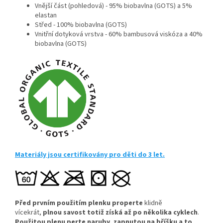
Vnější část (pohledová) - 95% biobavlna (GOTS) a 5%
elastan
Střed - 100% biobavlna (GOTS)
Vnitřní dotyková vrstva - 60% bambusová viskóza a 40%
biobavlna (GOTS)
Materiály jsou certifikovány pro děti do 3 let.
Před prvním použitím plenku properte
klidně
vícekrát,
plnou savost totiž získá až po několika cyklech
.
Použitou plenu perte naruby, zapnutou na bříšku a to