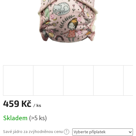
459 Kč
/ ks
Měrná
Skladem
(>5 ks)
cena:
Savé jádro za zvýhodněnou cenu
?