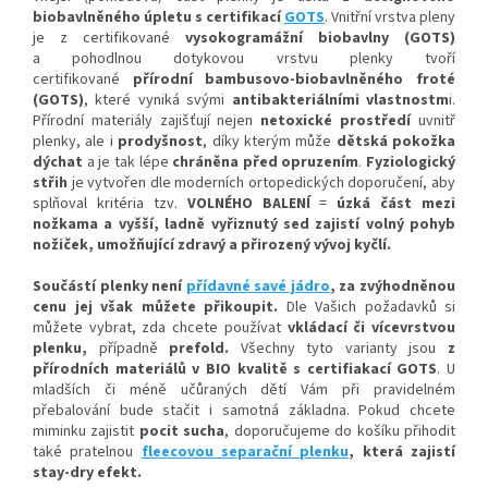
biobavlněného úpletu
s certifikací
GOTS
. Vnitřní vrstva pleny
je z certifikované
vysokogramážní biobavlny (GOTS)
a p
ohodlnou
dotykovou vrstvu plenky tvoří
certifikované
přírodní bambusovo-biobavlněného froté
(GOTS)
, které vyniká svými
antibakteriálními vlastnostm
i
.
Přírodní materiály zajišťují nejen
netoxické prostředí
uvnitř
plenky, ale i
prodyšnost
, díky kterým
může
dětská pokožka
dýchat
a je tak lépe
chráněna před opruzením
.
Fyziologický
střih
je vytvořen dle moderních ortopedických doporučení, aby
splňoval kritéria tzv.
VOLNÉHO BALENÍ
=
úzká část mezi
nožkam
a a vyšší, ladně vyřiznutý sed zajistí volný pohy
b
nožiček, umožňující zdravý a přirozený vývoj kyčlí.
Součástí plenky není
přídavné savé jádro
, za zvýhodněnou
cenu jej však můžete přikoupit.
Dle Vašich požadavků si
můžete vybrat, zda chcete používat
vkládací či vícevrstvou
plenku,
případně
prefold
.
Všechny tyto varianty jsou
z
přírodních materiálů v BIO kvalitě s certifiakací GOTS
. U
mladších či méně učůraných dětí Vám při pravidelném
přebalování bude stačit i samotná základna. Pokud chcete
miminku zajistit
pocit sucha
, doporučujeme do košíku přihodit
také pratelnou
fleecovou separační plenku
, která zajistí
stay-dry efekt.