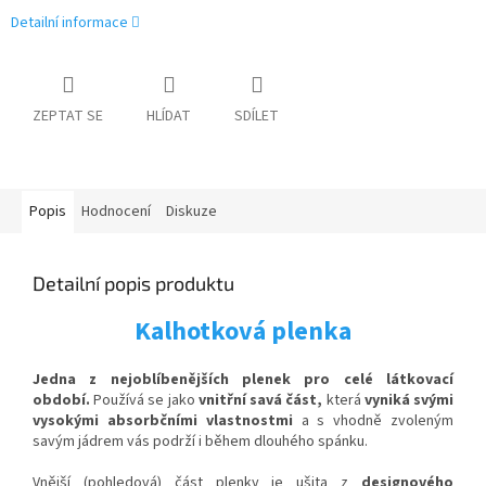
Detailní informace
ZEPTAT SE
HLÍDAT
SDÍLET
Popis
Hodnocení
Diskuze
Detailní popis produktu
Kalhotková plenka
Jedna z nejoblíbenějších plenek pro celé látkovací
období.
Používá se jako
vnitřní savá část,
která
vyniká svými
vysokými absorbčními vlastnostmi
a s vhodně zvoleným
savým jádrem vás podrží i během dlouhého spánku.
Vnější (pohledová) část plenky je ušita z
designového