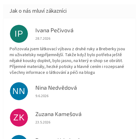
Ivana Pečivová
IP
Hodnocení obchodu je 5 z 5 hvězdiček.
28.7.2026
Pořizovala jsem látkovací výbavu z druhé ruky a Breberky jsou
mi uživatelsky nejpříjemnější. Takže když bylo potřeba ještě
nějaké kousky doplnit, bylo jasno, na který e-shop se obrátit.
Příjemné materiály, hezké potisky a hlavně cením i rozepsané
všechny informace o látkování a péči na blogu
Nina Nedvědová
NN
Hodnocení obchodu je 5 z 5 hvězdiček.
9.6.2026
Zuzana Kamešová
ZK
Hodnocení obchodu je 5 z 5 hvězdiček.
23.5.2026