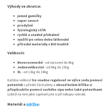
Výhody ve zkratce
:
jemné gumičky
super savost
prodyšné
fyziologický střih
rychlé a snadné přebalení
využítí po celou dobu látkování
přírodní materiály v BIO kvalitě
Velikosti
:
Novorozenecké
- od narození do 8kg
Jednovelikostní
- od 6kg do 15kg
XL
- od 12kg do 18kg
Každou velikost
lze snadno regulovat ve výšce sedu pomocí
patentek
v přední části pleny a
obvod kolem bříška si
přizpůsobíte pomocí suchého zipu nebo také patentkami
(záleží na tom jaké zapínaní jste si při nákupu vybrali).
Materiál a
údržba
: