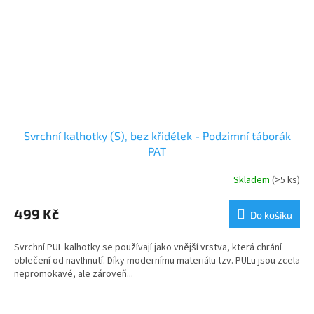
Svrchní kalhotky (S), bez křidélek - Podzimní táborák
PAT
Skladem
(>5 ks)
499 Kč
Do košíku
Svrchní PUL kalhotky se používají jako vnější vrstva, která chrání
oblečení od navlhnutí. Díky modernímu materiálu tzv. PULu jsou zcela
nepromokavé, ale zároveň...