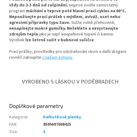
vždy do 2-3 dnů od zašpinění
, nejprve zvolte samostatný
program
máchání a teprve poté hlavní prací cyklus na 60°C.
Nepoužívejte prací prášek s mýdlem, aviváž, ocet nebo
agresivní přípravky typu Savo.
Sušte volně přehozené,
nenapínejte mokré gumičky.
Nežehlete a nevystavujte
zdrojům tepla
jako je např. koupelnové topení či kamna.
Výrobek
lze šetrně sušit v bubnové sušičce
.
Prací prášky, prostředky pro odstraňování skvrn a další drogerii
rovněž zakoupíte
v našem eshopu.
VYROBENO S LÁSKOU V PODĚBRADECH
Doplňkové parametry
Kategorie
:
Kalhotkové plenky
EAN
:
8595697808425
Size
:
S