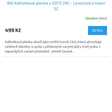
BIO Kalhotková plenka s GOTS (M) - Lenochod a tukan
SZ
Skladem
(4 ks)
499 Kč
DETAIL
Kalhotková plenka slouží jako vnitřní (savá) část, která absorbuje
veškeré tekutiny a spolu s přídavnými savými jádry tvoří jednu z
najsavějších variant přebalení. Jemně řasené...