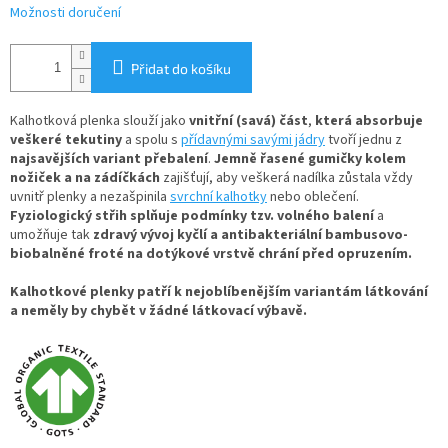
Možnosti doručení
Přidat do košíku
Kalhotková plenka slouží jako
vnitřní (savá) část
,
která absorbuje
veškeré tekutiny
a spolu s
přídavnými savými jádry
tvoří jednu z
najsavějších variant přebalení
.
Jemně řasené gumičky kolem
nožiček a na zádíčkách
zajišťují, aby veškerá nadílka zůstala vždy
uvnitř plenky a nezašpinila
svrchní kalhotky
nebo oblečení.
Fyziologický střih splňuje podmínky tzv. volného balení
a
umožňuje tak
zdravý vývoj kyčlí a antibakteriální bambusovo-
biobalněné froté na dotýkové vrstvě chrání před opruzením.
Kalhotkové plenky patří k nejoblíbenějším variantám látkování
a neměly by chybět v žádné látkovací výbavě.