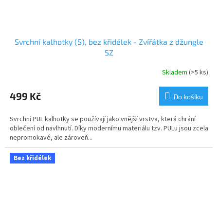
Svrchní kalhotky (S), bez křidélek - Zvířátka z džungle
SZ
Skladem
(>5 ks)
499 Kč
Do košíku
Svrchní PUL kalhotky se používají jako vnější vrstva, která chrání
oblečení od navlhnutí. Díky modernímu materiálu tzv. PULu jsou zcela
nepromokavé, ale zároveň...
Bez křidélek