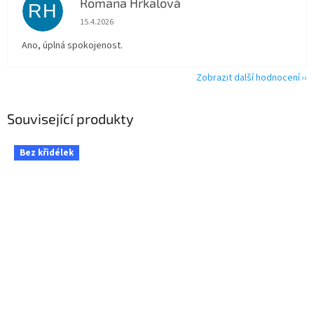
Romana Hrkalová
RH
Hodnocení obchodu je 5 z 5 hvězdiček.
15.4.2026
Ano, úplná spokojenost.
Zobrazit další hodnocení
Související produkty
Bez křidélek