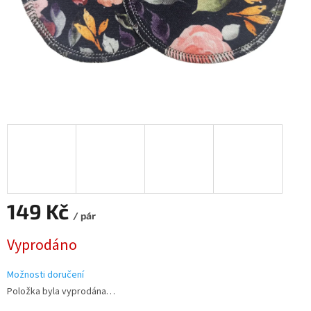
149 Kč
/ pár
Měrná
Vyprodáno
cena:
Možnosti doručení
Položka byla vyprodána…