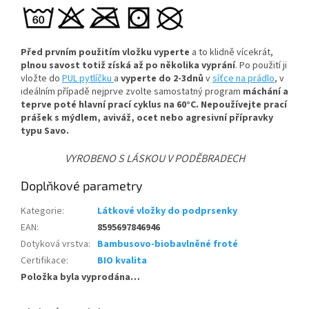
Před prvním použitím vložku vyperte
a to klidně vícekrát,
plnou savost totiž získá až po několika vyprání
. Po použití ji
vložte do
PUL pytlíčku
a
vyperte do 2-3dnů
v
síťce na prádlo
, v
ideálním případě nejprve zvolte samostatný program
máchání a
teprve poté hlavní prací cyklus na 60°C.
Nepoužívejte prací
prášek s mýdlem, aviváž, ocet nebo agresivní přípravky
typu Savo.
VYROBENO S LÁSKOU V PODĚBRADECH
Doplňkové parametry
Kategorie
:
Látkové vložky do podprsenky
EAN
:
8595697846946
Dotyková vrstva
:
Bambusovo-biobavlněné froté
Certifikace
:
BIO kvalita
Položka byla vyprodána…