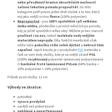
nebo přesáhnutí hranice absorbčních možností
začnou tekutinu pomalu propouštět
. Do této
kategorie patří pouze jeden druh vložek a to ten, který
má jako vnější vrstvu
fleece
(100% polyester).
Nepropustné
- jsou
100% spolehlivé
i při velkému
úniku mléka
, především v prvních měsících po porodu,
kdy je ještě spouštěcí reflex silný. Můžete je bez starostí
používat i na noc
, neboť
molekula vody vnějším
materiálem neprojde
. Díky funkční membráně však
může Vaše
pokožka stále volně dýchat
a
nehrozí Vám
zapaření
. Jejich kouzlo je v prodyšném
PUL
materiálu a
řadí se sem tedy vložky, kde je na vnější straně
PUL
(100%
recyklovaný
polyester laminovaný polyuretanem)
či
bavlněné froté laminované PULem
(64% bavlna +
20% polyuretan + 16% polyester).
Průměr prsní vložky: 11 cm
Výhody ve zkratce:
pohodlné
vysoce prodyšné
savější než jednorázové
nebělené a neparfemované