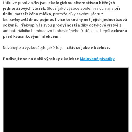
Látkové prsní vložky jsou
ekologickou alternativou běžných
jednorázových vložek
. Slouží jako vysoce spolehlivá ochrana
při
úniku mateřského mléka
, protože díky savému jádru z
biobavlny
z
vládnou pojmout více tekutiny než jejich jednorázová
sokyně.
Překvapí Vás svou
prodyšností
a díky d
otykové vrstvě z
antibateriálního bambusovo-biobavlněného froté zajistí lepší
ochranu
před kvasinkovými infekcemi.
Neváhejte a vyzkoušejte jaké to je -
cítit se jako v bavlnce.
Podívejte se na další výrobky z kolekce
Malované pivoňky