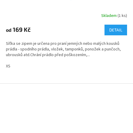
Skladem
(1 ks)
169 Kč
od
DETAIL
Síťka se zipem je určena pro praní jemných nebo malých kousků
prádla - spodního prádla, vložek, tamponků, ponožek a punčoch,
ubrousků atd.Chrání prádlo před poškozením,...
XS
Z
á
p
a
t
í