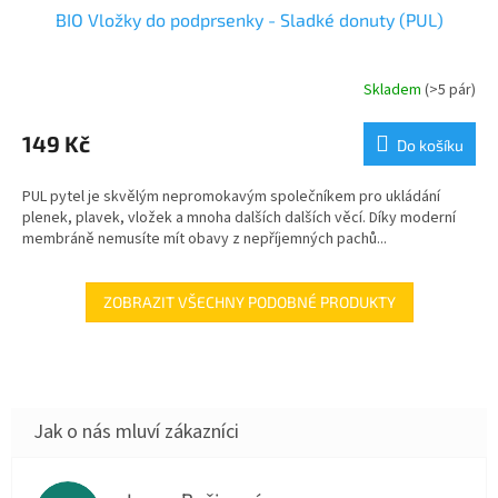
BIO Vložky do podprsenky - Sladké donuty (PUL)
Skladem
(>5 pár)
149 Kč
Do košíku
PUL pytel je skvělým nepromokavým společníkem pro ukládání
plenek, plavek, vložek a mnoha dalších dalších věcí. Díky moderní
membráně nemusíte mít obavy z nepříjemných pachů...
ZOBRAZIT VŠECHNY PODOBNÉ PRODUKTY