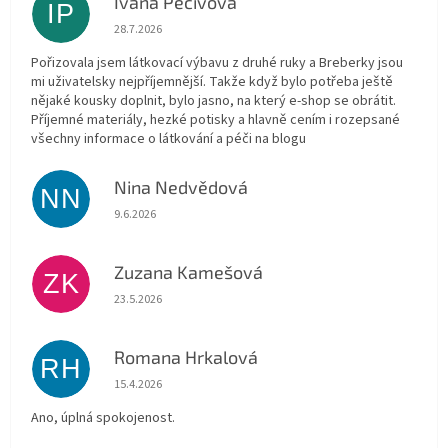
Ivana Pečivová
IP
Hodnocení obchodu je 5 z 5 hvězdiček.
28.7.2026
Pořizovala jsem látkovací výbavu z druhé ruky a Breberky jsou
mi uživatelsky nejpříjemnější. Takže když bylo potřeba ještě
nějaké kousky doplnit, bylo jasno, na který e-shop se obrátit.
Příjemné materiály, hezké potisky a hlavně cením i rozepsané
všechny informace o látkování a péči na blogu
Nina Nedvědová
NN
Hodnocení obchodu je 5 z 5 hvězdiček.
9.6.2026
Zuzana Kamešová
ZK
Hodnocení obchodu je 5 z 5 hvězdiček.
23.5.2026
Romana Hrkalová
RH
Hodnocení obchodu je 5 z 5 hvězdiček.
15.4.2026
Ano, úplná spokojenost.