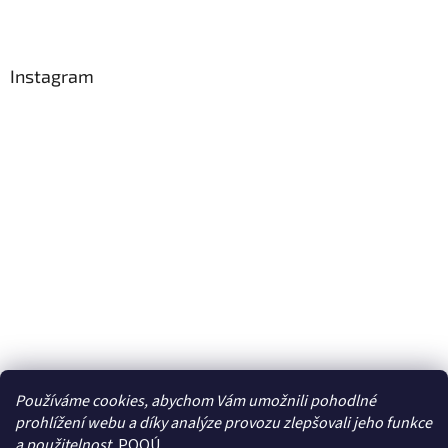
Instagram
Používáme cookies, abychom Vám umožnili pohodlné
prohlížení webu a díky analýze provozu zlepšovali jeho funkce
Sledovat na Instagramu
a použitelnost.
POOÚ