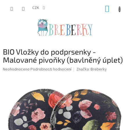
Přejít
NÁKUP
na
CZK
obsah
KOŠÍK
BIO Vložky do podprsenky -
Malované pivoňky (bavlněný úplet)
Průměrné
Neohodnoceno
Podrobnosti hodnocení
Značka:
Breberky
hodnocení
produktu
je
0,0
z
5
hvězdiček.