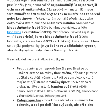
V období kojení jsou ženská prsa mimořádně citlivá a látkové
prsní vložky jsou jednoznačně
nejpohodlnější a nejzdravější
ochrana při úniku mléka.
Díky prodyšným materiálům jsou
také
mimořádně vzdušné a vy se tak nemusíte bát zapaření
nebo kvasinové infekce
, kterým pomáhá předcházet také
dotyková vrstva z jemného
antibakteriálního bambusovo-
biobavlněného froté
(60% bambusová viskóza a 40%
biobavlna
s certifikací
GOTS
)
.
Mimořádnou savost zajišťuje
vnitřní
absorbční jádro z biobavlněného froté
(100%
biobavlna, která má také
GOTS certifikaci
). A vnější
část, která
se dotýká podprsenky, je
vyráběna ve 3 základních typech,
aby vložky vyhovovaly přesně Vašim potřebám.
V základu dělíme prsní látkové vložky na:
Propustné
- jsou nejprodyšnější a používají se po
ustálení laktace
na mírný únik mléka
, případně je třeba
počítat s častější výměnou. Řadí se sem vložky, které
mají na vnější straně
bavlněný úplet
(95% bavlna či
biobavlna, 5% elastan),
bambusové froté
(60%
bambusová viskóza. 40% biobavlna s GOTS), anebo např.
velur
(80% bavlna, 20%polyester).
Polopropustné
- zvládnou zadržet
větší množství
tekutiny a to i po delší časový úsek, ale při tlaku