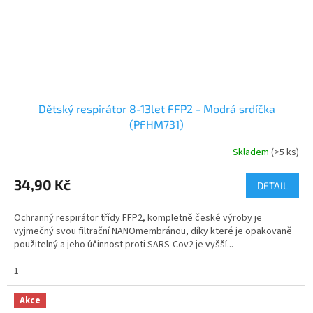
Dětský respirátor 8-13let FFP2 - Modrá srdíčka
(PFHM731)
Skladem
(>5 ks)
Průměrné
hodnocení
produktu
34,90 Kč
DETAIL
je
4,0
Ochranný respirátor třídy FFP2, kompletně české výroby je
z
vyjmečný svou filtrační NANOmembránou, díky které je opakovaně
5
použitelný a jeho účinnost proti SARS-Cov2 je vyšší...
hvězdiček.
1
Akce