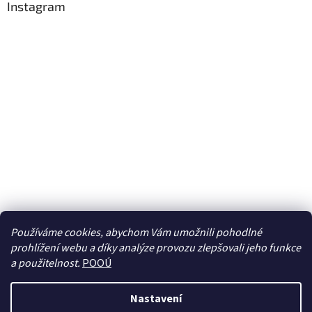
Instagram
Používáme cookies, abychom Vám umožnili pohodlné
prohlížení webu a díky analýze provozu zlepšovali jeho funkce
Sledovat na Instagramu
a použitelnost.
POOÚ
Nastavení
Vytvořil Shoptet