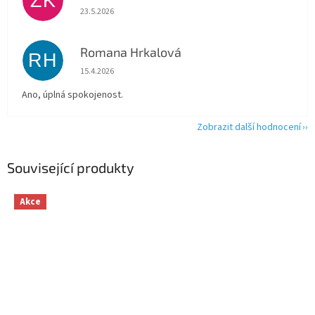
ZK
Hodnocení obchodu je 5 z 5 hvězdiček.
23.5.2026
Romana Hrkalová
RH
Hodnocení obchodu je 5 z 5 hvězdiček.
15.4.2026
Ano, úplná spokojenost.
Zobrazit další hodnocení
Související produkty
Akce