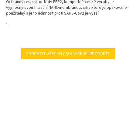
Ochranný respirátor třídy FFP2, kompletně české výroby je
vyjmečný svou filtrační NANOmembránou, díky které je opakovaně
použitelný a jeho účinnost proti SARS-Cov2 je vyšší...
1
ZOBRAZIT VŠECHNY SOUVISEJÍCÍ PRODUKTY
Z
á
p
a
t
í