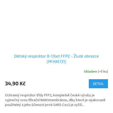
Dětský respirátor 8-13let FFP2 - Žluté obrazce
(PFHM731)
Skladem
(>5 ks)
34,90 Kč
DETAIL
Ochranný respirátor třídy FFP2, kompletně české výroby je
vyjmečný svou filtrační NANOmembránou, díky které je opakovaně
použitelný a jeho účinnost proti SARS-Cov2 je vyšší...