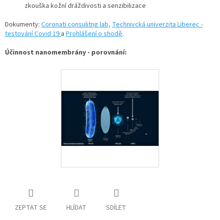
zkouška kožní dráždivosti a senzibilizace
Dokumenty:
Coronati consulitng lab,
Technivcká univerzita Liberec -
testování Covid 19
a
Prohlášení o shodě
.
Účinnost nanomembrány - porovnání:
ZEPTAT SE
HLÍDAT
SDÍLET