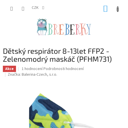
Přejít
NÁKUP
na
CZK
obsah
KOŠÍK
Dětský respirátor 8-13let FFP2 -
Zelenomodrý maskáč (PFHM731)
Průměrné
1 hodnocení
Podrobnosti hodnocení
Akce
hodnocení
Značka:
Balerina-Czech, s.r.o.
produktu
je
5,0
z
5
hvězdiček.