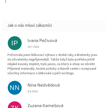
1
Ivana Pečivová
IP
Hodnocení obchodu je 5 z 5 hvězdiček.
28.7.2026
Pořizovala jsem látkovací výbavu z druhé ruky a Breberky jsou
mi uživatelsky nejpříjemnější. Takže když bylo potřeba ještě
nějaké kousky doplnit, bylo jasno, na který e-shop se obrátit.
Příjemné materiály, hezké potisky a hlavně cením i rozepsané
všechny informace o látkování a péči na blogu
Nina Nedvědová
NN
Hodnocení obchodu je 5 z 5 hvězdiček.
9.6.2026
Zuzana Kamešová