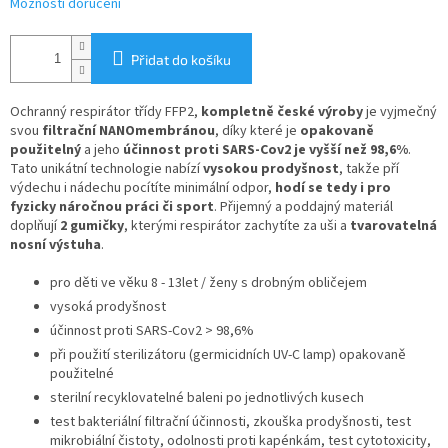
Možnosti doručení
Přidat do košíku
Ochranný respirátor třídy FFP2,
kompletně české výroby
je vyjmečný
svou
filtrační NANOmembránou
, díky které je
opakovaně
použitelný
a jeho
účinnost proti SARS-Cov2 je vyšší než 98,6%
.
Tato unikátní technologie nabízí
vysokou prodyšnost
, takže pří
výdechu i nádechu pocítíte minimální odpor,
hodí se tedy i pro
fyzicky náročnou práci či sport
. Přijemný a poddajný materiál
doplňují
2 gumičky
, kterými respirátor zachytíte za uši a
tvarovatelná
nosní výstuha
.
pro děti ve věku 8 - 13let / ženy s drobným obličejem
vysoká prodyšnost
účinnost proti SARS-Cov2 > 98,6%
při použití sterilizátoru (germicidních UV-C lamp) opakovaně
použitelné
sterilní recyklovatelné baleni po jednotlivých kusech
test bakteriální filtrační účinnosti, zkouška prodyšnosti, test
mikrobiální čistoty, odolnosti proti kapénkám, test cytotoxicity,