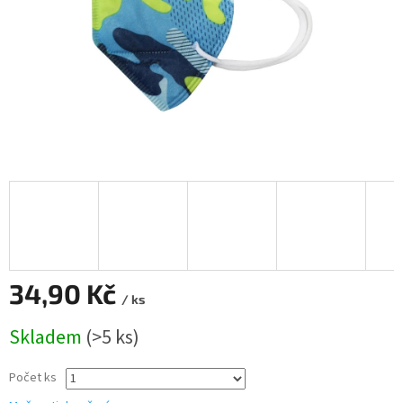
34,90 Kč
/ ks
Měrná
Skladem
(>5 ks)
cena:
Počet ks