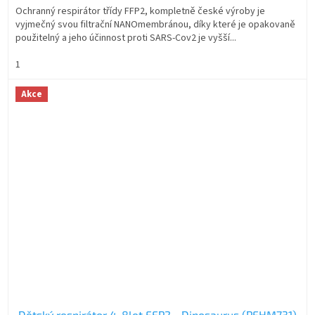
Ochranný respirátor třídy FFP2, kompletně české výroby je
vyjmečný svou filtrační NANOmembránou, díky které je opakovaně
použitelný a jeho účinnost proti SARS-Cov2 je vyšší...
1
Akce
Dětský respirátor 4-8let FFP2 - Dinosaurus (PFHM731)