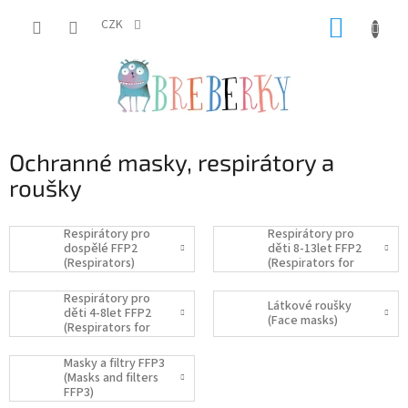
Přejít
NÁKUP
na
CZK
obsah
KOŠÍK
Ochranné masky, respirátory a
roušky
Respirátory pro
Respirátory pro
dospělé FFP2
děti 8-13let FFP2
(Respirators)
(Respirators for
kids)
Respirátory pro
Látkové roušky
děti 4-8let FFP2
(Face masks)
(Respirators for
kids 4-8y)
Masky a filtry FFP3
(Masks and filters
FFP3)