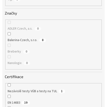
Značky
ADLER Czech, a.s.
0
Balerina-Czech, s.r.o.
8
Breberky
0
Nanologix
0
Certifikace
Nezávislě testy VÚB a testy na TUL
1
EN 14683
19