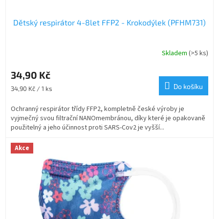
Dětský respirátor 4-8let FFP2 - Krokodýlek (PFHM731)
Skladem
(>5 ks)
Průměrné
hodnocení
produktu
34,90 Kč
je
Do košíku
Měrná
34,90 Kč / 1 ks
5,0
cena:
z
Ochranný respirátor třídy FFP2, kompletně české výroby je
5
vyjmečný svou filtrační NANOmembránou, díky které je opakovaně
hvězdiček.
použitelný a jeho účinnost proti SARS-Cov2 je vyšší...
Akce