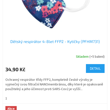
Dětský respirátor 4-8let FFP2 - Kytičky (PFHM731)
Skladem
(>5 balení)
34,90 Kč
DETAIL
Ochranný respirátor třídy FFP2, kompletně české výroby je
vyjmečný svou filtrační NANOmembránou, díky které je opakovaně
použitelný a jeho účinnost proti SARS-Cov2 je vyšší...
1
Akce