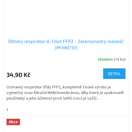
Dětský respirátor 8-13let FFP2 - Zelenomodrý maskáč
(PFHM731)
Skladem
(>5 ks)
Průměrné
hodnocení
produktu
34,90 Kč
DETAIL
je
5,0
Ochranný respirátor třídy FFP2, kompletně české výroby je
z
vyjmečný svou filtrační NANOmembránou, díky které je opakovaně
5
použitelný a jeho účinnost proti SARS-Cov2 je vyšší...
hvězdiček.
1
Akce