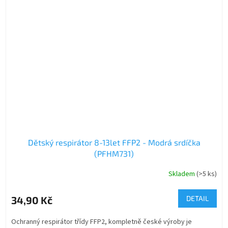
Dětský respirátor 8-13let FFP2 - Modrá srdíčka
(PFHM731)
Skladem
(>5 ks)
Průměrné
hodnocení
produktu
34,90 Kč
DETAIL
je
4,0
Ochranný respirátor třídy FFP2, kompletně české výroby je
z