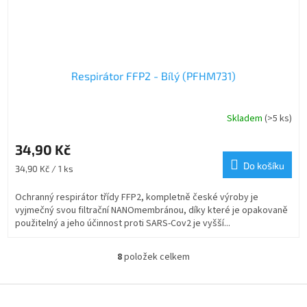
Respirátor FFP2 - Bílý (PFHM731)
Skladem
(>5 ks)
Průměrné
hodnocení
produktu
34,90 Kč
je
Do košíku
Měrná
34,90 Kč / 1 ks
5,0
cena:
z
Ochranný respirátor třídy FFP2, kompletně české výroby je
5
vyjmečný svou filtrační NANOmembránou, díky které je opakovaně
hvězdiček.
použitelný a jeho účinnost proti SARS-Cov2 je vyšší...
8
položek celkem
O
v
l
Z
á
á