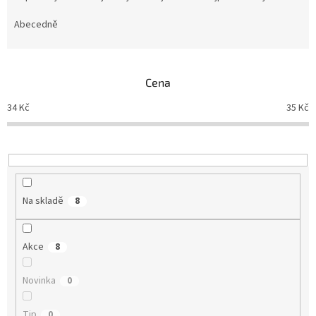
z
e
Abecedně
n
í
p
Cena
r
o
34
Kč
35
Kč
d
u
k
t
ů
Na skladě
8
Akce
8
Novinka
0
Tip
0