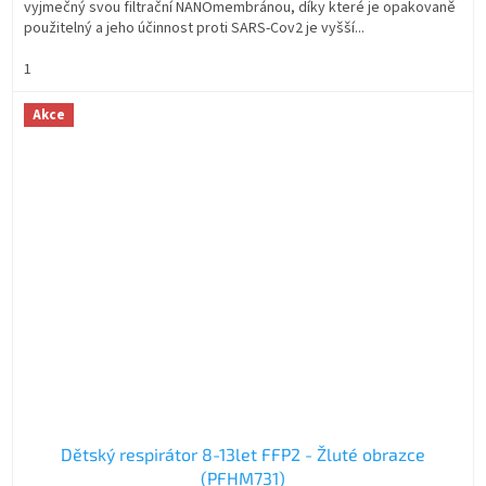
vyjmečný svou filtrační NANOmembránou, díky které je opakovaně
5
použitelný a jeho účinnost proti SARS-Cov2 je vyšší...
hvězdiček.
1
Akce
Dětský respirátor 8-13let FFP2 - Žluté obrazce
(PFHM731)