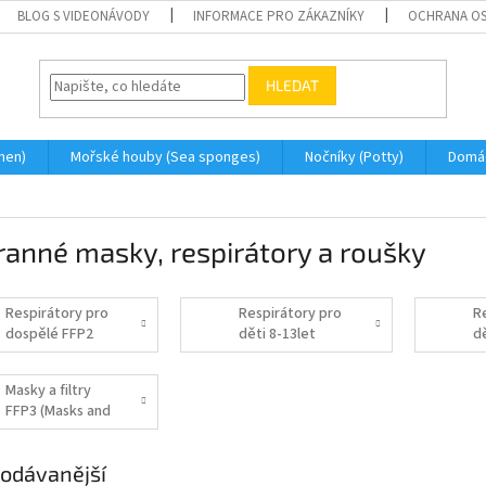
BLOG S VIDEONÁVODY
INFORMACE PRO ZÁKAZNÍKY
OCHRANA OS
HLEDAT
men)
Mořské houby (Sea sponges)
Nočníky (Potty)
Domá
anné masky, respirátory a roušky
Respirátory pro
Respirátory pro
R
dospělé FFP2
děti 8-13let
d
(Respirators)
FFP2
(
(Respirators for
ki
Masky a filtry
kids)
FFP3 (Masks and
filters FFP3)
odávanější