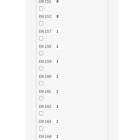
EN 151
8
EN 152
8
EN 157
1
Dětsk
EN 158
1
Žlut
EN 159
1
EN 160
1
34,
EN 161
1
Ochran
české 
NANOm
EN 162
1
použit
je vyšš
EN 163
1
1
EN 164
1