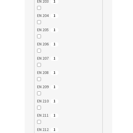
EN 203
1
Ochran
5
české 
hvězdi
NANOm
EN 204
1
použit
je vyšš
EN 205
1
1
EN 206
1
Akce
EN 207
1
EN 208
1
EN 209
1
EN 210
1
Resp
(PFH
EN 211
1
Průmě
EN 212
1
hodno