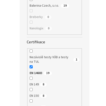
Balerina-Czech, s.r.o.
19
Breberky
0
Dětsk
Dino
Nanologix
0
Certifikace
34,
Nezávislě testy VÚB a testy
Ochran
1
na TUL
české 
NANOm
použit
EN 14683
19
je vyšš
1
EN 149
8
Akce
EN 150
8