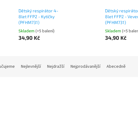
Dětský respirátor 4-
Dětský respiráto
8let FFP2 - Kytičky
8let FFP2 - Veve
(PFHM731)
(PFHM731)
Skladem
(>5 balení)
Skladem
(>5 balen
34,90 Kč
34,90 Kč
učujeme
Nejlevnější
Nejdražší
Nejprodávanější
Abecedně
Akce