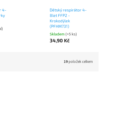
r 4-
Dětský respirátor 4-
rky
8let FFP2 -
Krokodýlek
(PFHM731)
í)
Skladem
(>5 ks)
34,90 Kč
19
položek celkem
Akce