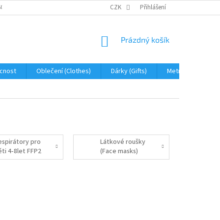
OBNÍCH ÚDAJŮ
JAK NA REKLAMACI A VRÁCENÍ ZBOŽÍ
CZK
Přihlášení
PROHLÁŠENÍ 
NÁKUPNÍ
Prázdný košík
KOŠÍK
cnost
Oblečení (Clothes)
Dárky (Gifts)
Metráž (fabric)
espirátory pro
Látkové roušky
ěti 4-8let FFP2
(Face masks)
Respirators for
ds 4-8y)