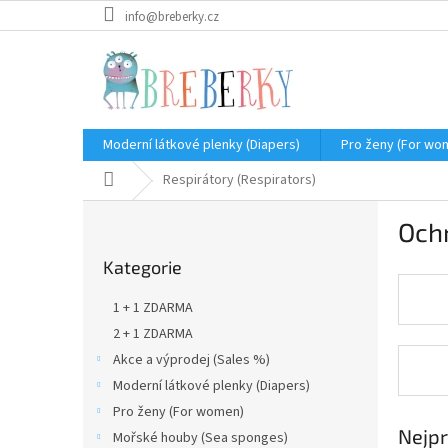
Přejít
info@breberky.cz
na
obsah
Moderní látkové plenky (Diapers)
Pro ženy (For wo
Domů
Respirátory (Respirators)
P
Ochr
o
Přeskočit
s
Kategorie
kategorie
t
r
1 + 1 ZDARMA
a
2 + 1 ZDARMA
n
Akce a výprodej (Sales %)
n
í
Moderní látkové plenky (Diapers)
p
Pro ženy (For women)
a
Nejpr
Mořské houby (Sea sponges)