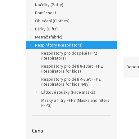
n
Nočníky (Potty)
e
Domácnost
l
Oblečení (Clothes)
Dárky (Gifts)
Metráž (fabric)
Respirátory (Respirators)
Respirátory pro dospělé FFP2
(Respirators)
Ř
a
Respirátory pro děti 8-13let FFP2
Dopor
(Respirators for kids)
z
Respirátory pro děti 4-8let FFP2
e
(Respirators for kids 4-8y)
V
n
Akce
Látkové roušky (Face masks)
ý
í
p
p
Masky a filtry FFP3 (Masks and filters
FFP3)
i
r
s
o
p
d
r
u
Cena
o
k