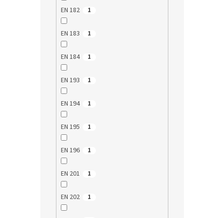
použit
je vyšš
EN 182
1
1
EN 183
1
Akce
EN 184
1
EN 193
1
EN 194
1
EN 195
1
Resp
(PFH
EN 196
1
Průmě
EN 201
1
hodno
produ
34,
EN 202
1
je
Měrná
34,90 
5,0
cena:
z