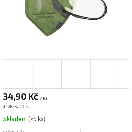
34,90 Kč
/ ks
Měrná
34,90 Kč / 1 ks
cena:
Skladem
(>5 ks)