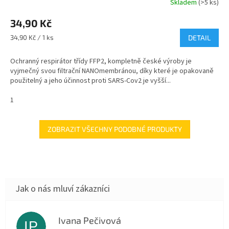
Skladem
(>5 ks)
34,90 Kč
Měrná
34,90 Kč / 1 ks
DETAIL
cena:
Ochranný respirátor třídy FFP2, kompletně české výroby je
vyjmečný svou filtrační NANOmembránou, díky které je opakovaně
použitelný a jeho účinnost proti SARS-Cov2 je vyšší...
1
ZOBRAZIT VŠECHNY PODOBNÉ PRODUKTY
Ivana Pečivová
IP