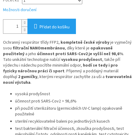
Počet ks
Možnosti doručení
Přidat do košíku
Ochranný respirátor třídy FFP2,
kompletně české výroby
je vyjmečný
svou
filtrační NANOmembránou
, díky které je
opakovaně
použitelný
a jeho
účinnost proti SARS-Cov2 je vyšší než 98,6%
.
Tato unikátní technologie nabízí
vysokou prodyšnost
, takže pří
výdechu i nádechu pocítíte minimální odpor,
hodí se tedy i pro
fyzicky náročnou práci či sport
. Přijemný a poddajný materiál
doplňují
2 gumičky
, kterými respirátor zachytíte za uši a
tvarovatelná
nosní výstuha
.
vysoká prodyšnost
účinnost proti SARS-Cov2 > 98,6%
při použití sterilizátoru (germicidních UV-C lamp) opakovaně
použitelné
sterilní recyklovatelné baleni po jednotlivých kusech
test bakteriální filtrační účinnosti, zkouška prodyšnosti, test
mikrobiální čistoty, odolnosti proti kapénkám, test cytotoxicity,