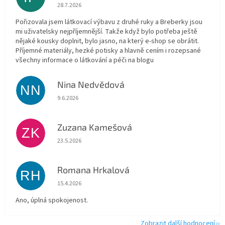
Hodnocení obchodu je 5 z 5 hvězdiček.
28.7.2026
Pořizovala jsem látkovací výbavu z druhé ruky a Breberky jsou
mi uživatelsky nejpříjemnější. Takže když bylo potřeba ještě
nějaké kousky doplnit, bylo jasno, na který e-shop se obrátit.
Příjemné materiály, hezké potisky a hlavně cením i rozepsané
všechny informace o látkování a péči na blogu
Nina Nedvědová
NN
Hodnocení obchodu je 5 z 5 hvězdiček.
9.6.2026
Zuzana Kamešová
ZK
Hodnocení obchodu je 5 z 5 hvězdiček.
23.5.2026
Romana Hrkalová
RH
Hodnocení obchodu je 5 z 5 hvězdiček.
15.4.2026
Ano, úplná spokojenost.
Zobrazit další hodnocení