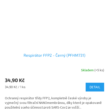
Respirátor FFP2 - Černý (PFHM731)
Skladem
(>5 ks)
Průměrné
hodnocení
34,90 Kč
produktu
je
Měrná
34,90 Kč / 1 ks
DETAIL
5,0
cena:
z
Ochranný respirátor třídy FFP2, kompletně české výroby je
5
vyjmečný svou filtrační NANOmembránou, díky které je opakovaně
hvězdiček.
použitelný a jeho účinnost proti SARS-Cov2 je vyšší...