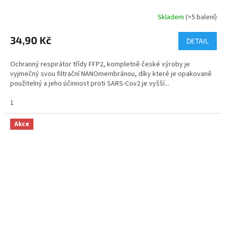
Skladem
(>5 balení)
34,90 Kč
DETAIL
Ochranný respirátor třídy FFP2, kompletně české výroby je
vyjmečný svou filtrační NANOmembránou, díky které je opakovaně
použitelný a jeho účinnost proti SARS-Cov2 je vyšší...
1
Akce