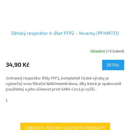
Dětský respirátor 4-8let FFP2 - Veverky (PFHM731)
Skladem
(>5 balení)
34,90 Kč
DETAIL
Ochranný respirátor třídy FFP2, kompletně české výroby je
vyjmečný svou filtrační NANOmembránou, díky které je opakovaně
použitelný a jeho účinnost proti SARS-Cov2 je vyšší...
1
ZOBRAZIT VŠECHNY SOUVISEJÍCÍ PRODUKTY