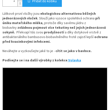
Přidat do košíku
Látkové prsní vložky jsou
ekologickou alternativou běžných
jednorázových vložek
. Slouží jako vysoce spolehlivá ochrana
při
úniku mateřského mléka
, protože díky savému jádru z
biobavlny
z
vládnou pojmout více tekutiny než jejich jednorázová
sokyně.
Překvapí Vás svou
prodyšností
a díky d
otykové vrstvě z
antibakteriálního bambusovo-biobavlněného froté zajistí lepší
ochranu
před kvasinkovými infekcemi.
Neváhejte a vyzkoušejte jaké to je -
cítit se jako v bavlnce.
Podívejte se i na další výrobky z kolekce
Volavka