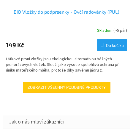
BIO Vložky do podprsenky - Ovčí radovánky (PUL)
Skladem
(>5 pár)
149 Kč
Do košíku
Látkové prsní vložky jsou ekologickou alternativou běžných
jednorázových vložek. Slouží jako vysoce spolehlivá ochrana při
úniku mateřského mléka, protože díky savému jádru z...
ZOBRAZIT VŠECHNY PODOBNÉ PRODUKTY