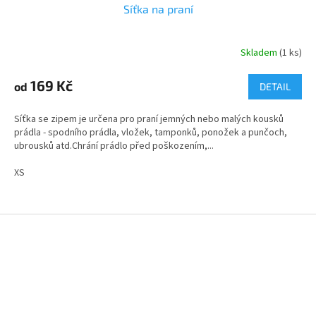
Síťka na praní
Skladem
(1 ks)
169 Kč
od
DETAIL
Síťka se zipem je určena pro praní jemných nebo malých kousků
prádla - spodního prádla, vložek, tamponků, ponožek a punčoch,
ubrousků atd.Chrání prádlo před poškozením,...
XS
Z
á
p
a
t
í