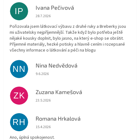
Ivana Pečivová
IP
Hodnocení obchodu je 5 z 5 hvězdiček.
28.7.2026
Pořizovala jsem látkovací výbavu z druhé ruky a Breberky jsou
mi uživatelsky nejpříjemnější. Takže když bylo potřeba ještě
nějaké kousky doplnit, bylo jasno, na který e-shop se obrátit.
Příjemné materiály, hezké potisky a hlavně cením i rozepsané
všechny informace o látkování a péči na blogu
Nina Nedvědová
NN
Hodnocení obchodu je 5 z 5 hvězdiček.
9.6.2026
Zuzana Kamešová
ZK
Hodnocení obchodu je 5 z 5 hvězdiček.
23.5.2026
Romana Hrkalová
RH
Hodnocení obchodu je 5 z 5 hvězdiček.
15.4.2026
Ano, úplná spokojenost.