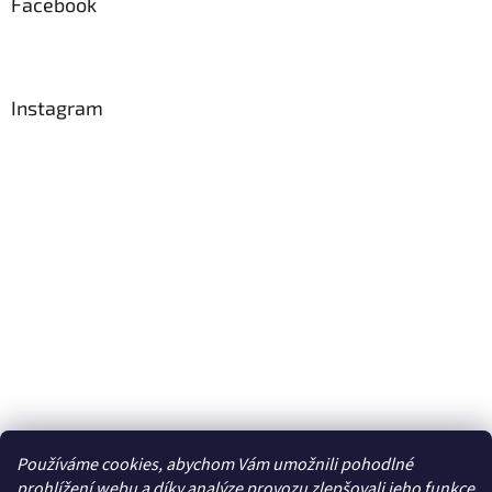
Facebook
Instagram
Používáme cookies, abychom Vám umožnili pohodlné
prohlížení webu a díky analýze provozu zlepšovali jeho funkce