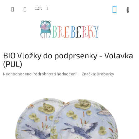
Přejít
NÁKUP
na
CZK
obsah
KOŠÍK
BIO Vložky do podprsenky - Volavka
(PUL)
Průměrné
Neohodnoceno
Podrobnosti hodnocení
Značka:
Breberky
hodnocení
produktu
je
0,0
z
5
hvězdiček.