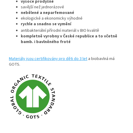
vysoce prodyšné
savější než jednorázové
nebělené a neparfemované
ekologické a ekonomicky výhodné
rychle a snadno se vymění
antibakteriální přírodní materiál v BIO kvalitě
kompletně vyrobny v České republice a to včetně
bamb. i bavlněného froté
Materiály jsou certifikovány pro děti do 3 let
a biobavlná má
GOTS.