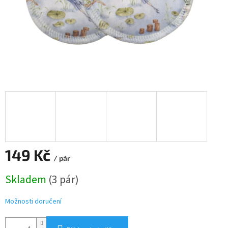
149 Kč
/ pár
Měrná
Skladem
(3 pár)
cena:
Možnosti doručení