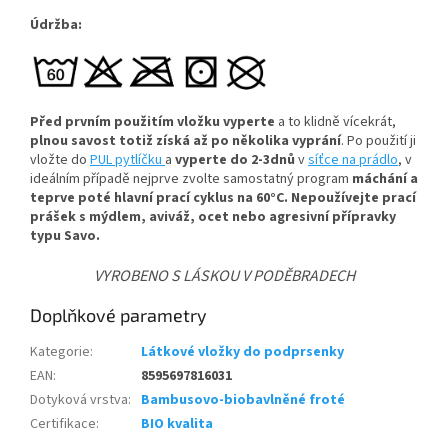
Údržba:
Před prvním použitím vložku vyperte
a to klidně vícekrát,
plnou savost totiž získá až po několika vyprání
. Po použití ji
vložte do
PUL pytlíčku
a
vyperte do 2-3dnů
v
síťce na prádlo
, v
ideálním případě nejprve zvolte samostatný program
máchání a
teprve poté hlavní prací cyklus na 60°C.
Nepoužívejte prací
prášek s mýdlem, aviváž, ocet nebo agresivní přípravky
typu Savo.
VYROBENO S LÁSKOU V PODĚBRADECH
Doplňkové parametry
Kategorie
:
Látkové vložky do podprsenky
EAN
:
8595697816031
Dotyková vrstva
:
Bambusovo-biobavlněné froté
Certifikace
:
BIO kvalita