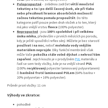
Polopropustné
- zvládnou zadržet
větší množství
tekutiny a to i po delší časový úsek, ale při tlaku
nebo přesáhnutí hranice absorbčních možností
začnou tekutinu pomalu propouštět
. Do této
kategorie patří pouze jeden druh vložek a to ten, který
má jako vnější vrstvu
fleece
(100% polyester).
Nepropustné
- jsou
100% spolehlivé
i při velkému
úniku mléka
, především v prvních měsících po porodu,
kdy je ještě spouštěcí reflex silný. Můžete je bez starostí
používat i na noc
, neboť
molekula vody vnějším
materiálem neprojde
. Díky funkční membráně však
může Vaše
pokožka stále volně dýchat
a
nehrozí Vám
zapaření
. Jejich kouzlo je v prodyšném
PUL
materiálu a
řadí se sem tedy vložky, kde je na vnější straně
PUL
(100%
recyklovaný
polyester laminovaný polyuretanem)
či
bavlněné froté laminované PULem
(64% bavlna +
20% polyuretan + 16% polyester).
Průměr prsní vložky: 11 cm
Výhody ve zkratce:
pohodlné