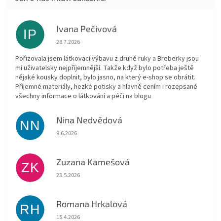
Ivana Pečivová
IP
Hodnocení obchodu je 5 z 5 hvězdiček.
28.7.2026
Pořizovala jsem látkovací výbavu z druhé ruky a Breberky jsou
mi uživatelsky nejpříjemnější. Takže když bylo potřeba ještě
nějaké kousky doplnit, bylo jasno, na který e-shop se obrátit.
Příjemné materiály, hezké potisky a hlavně cením i rozepsané
všechny informace o látkování a péči na blogu
Nina Nedvědová
NN
Hodnocení obchodu je 5 z 5 hvězdiček.
9.6.2026
Zuzana Kamešová
ZK
Hodnocení obchodu je 5 z 5 hvězdiček.
23.5.2026
Romana Hrkalová
RH
Hodnocení obchodu je 5 z 5 hvězdiček.
15.4.2026