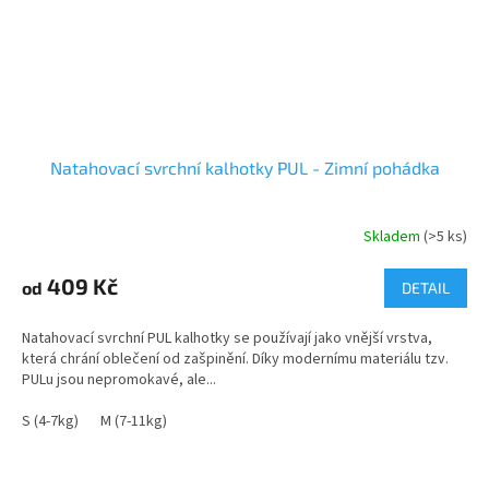
Natahovací svrchní kalhotky PUL - Zimní pohádka
Skladem
(>5 ks)
409 Kč
od
DETAIL
Natahovací svrchní PUL kalhotky se používají jako vnější vrstva,
která chrání oblečení od zašpinění. Díky modernímu materiálu tzv.
PULu jsou nepromokavé, ale...
S (4-7kg)
M (7-11kg)