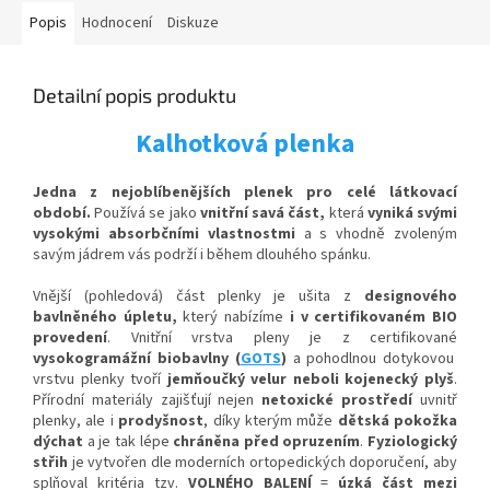
Popis
Hodnocení
Diskuze
Detailní popis produktu
Kalhotková plenka
Jedna z nejoblíbenějších plenek pro celé látkovací
období.
Používá se jako
vnitřní savá část,
která
vyniká svými
vysokými absorbčními vlastnostmi
a s vhodně zvoleným
savým jádrem vás podrží i během dlouhého spánku.
Vnější (pohledová) část plenky je ušita z
designového
bavlněného úpletu,
který nabízíme
i v certifikovaném BIO
provedení
. Vnitřní vrstva pleny je z certifikované
vysokogramážní biobavlny (
GOTS
)
a p
ohodlnou
dotykovou
vrstvu plenky tvoří
jemňoučký velur neboli kojenecký plyš
.
Přírodní materiály zajišťují nejen
netoxické prostředí
uvnitř
plenky, ale i
prodyšnost
, díky kterým
může
dětská pokožka
dýchat
a je tak lépe
chráněna před opruzením
.
Fyziologický
střih
je vytvořen dle moderních ortopedických doporučení, aby
splňoval kritéria tzv.
VOLNÉHO BALENÍ
=
úzká část mezi