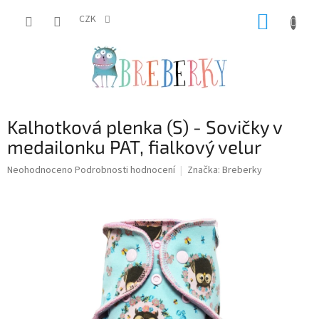
Přejít
NÁKUP
na
CZK
obsah
KOŠÍK
Kalhotková plenka (S) - Sovičky v
medailonku PAT, fialkový velur
Průměrné
Neohodnoceno
Podrobnosti hodnocení
Značka:
Breberky
hodnocení
produktu
je
0,0
z
5
hvězdiček.