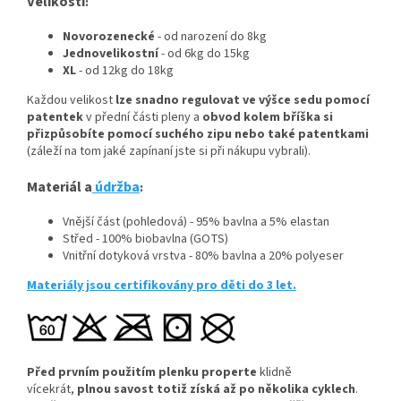
Velikosti
:
Novorozenecké
- od narození do 8kg
Jednovelikostní
- od 6kg do 15kg
XL
- od 12kg do 18kg
Každou velikost
lze snadno regulovat ve výšce sedu pomocí
patentek
v přední části pleny a
obvod kolem bříška si
přizpůsobíte pomocí suchého zipu nebo také patentkami
(záleží na tom jaké zapínaní jste si při nákupu vybrali).
Materiál a
údržba
:
Vnější část (pohledová) - 95% bavlna a 5% elastan
Střed - 100% biobavlna (GOTS)
Vnitřní dotyková vrstva - 80% bavlna a 20% polyeser
Materiály jsou certifikovány pro děti do 3 let.
Před prvním použitím plenku properte
klidně
vícekrát,
plnou savost totiž získá až po několika cyklech
.