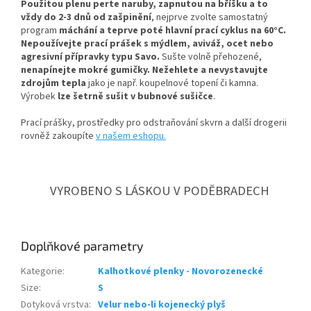
Použitou plenu perte naruby, zapnutou na bříšku a to
vždy do 2-3 dnů od zašpinění
, nejprve zvolte samostatný
program
máchání a teprve poté hlavní prací cyklus na 60°C.
Nepoužívejte prací prášek s mýdlem, aviváž, ocet nebo
agresivní přípravky typu Savo.
Sušte volně přehozené,
nenapínejte mokré gumičky.
Nežehlete a nevystavujte
zdrojům tepla
jako je např. koupelnové topení či kamna.
Výrobek
lze šetrně sušit v bubnové sušičce
.
Prací prášky, prostředky pro odstraňování skvrn a další drogerii
rovněž zakoupíte
v našem eshopu.
VYROBENO S LÁSKOU V PODĚBRADECH
Doplňkové parametry
Kategorie
:
Kalhotkové plenky - Novorozenecké
Size
:
S
Dotyková vrstva
:
Velur nebo-li kojenecký plyš