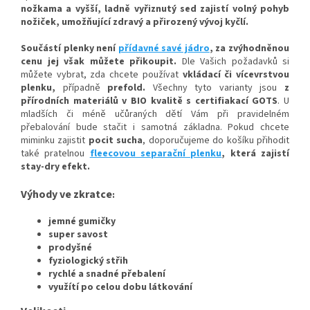
nožkam
a a vyšší, ladně vyřiznutý sed zajistí volný pohy
b
nožiček, umožňující zdravý a přirozený vývoj kyčlí.
Součástí plenky není
přídavné savé jádro
, za zvýhodněnou
cenu jej však můžete přikoupit.
Dle Vašich požadavků si
můžete vybrat, zda chcete používat
vkládací či vícevrstvou
plenku,
případně
prefold
.
Všechny tyto varianty jsou
z
přírodních materiálů v BIO kvalitě s certifiakací GOTS
. U
mladších či méně učůraných dětí Vám při pravidelném
přebalování bude stačit i samotná základna. Pokud chcete
miminku zajistit
pocit sucha
, doporučujeme do košíku přihodit
také pratelnou
fleecovou separační plenku
, která zajistí
stay-dry efekt.
Výhody ve zkratce
:
jemné gumičky
super savost
prodyšné
fyziologický střih
rychlé a snadné přebalení
využítí po celou dobu látkování