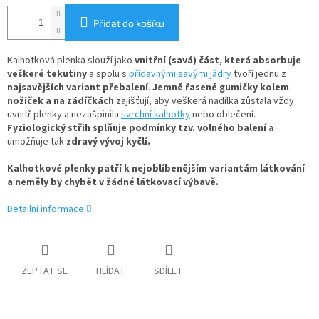
Přidat do košíku
Kalhotková plenka slouží jako
vnitřní (savá) část
,
která absorbuje
veškeré tekutiny
a spolu s
přídavnými savými jádry
tvoří jednu z
najsavějších variant přebalení
.
Jemně řasené gumičky kolem
nožiček a na zádíčkách
zajišťují, aby veškerá nadílka zůstala vždy
uvnitř plenky a nezašpinila
svrchní kalhotky
nebo oblečení.
Fyziologický střih splňuje podmínky tzv. volného balení
a
umožňuje tak
zdravý vývoj kyčlí.
Kalhotkové plenky patří k nejoblíbenějším variantám látkování
a neměly by chybět v žádné látkovací výbavě.
Detailní informace
ZEPTAT SE
HLÍDAT
SDÍLET