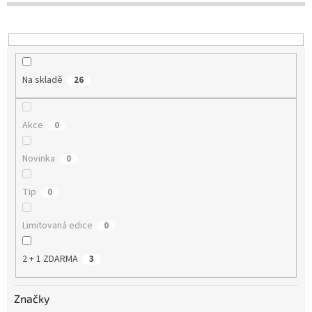
u
k
t
ů
Na skladě
26
Akce
0
Novinka
0
Tip
0
Limitovaná edice
0
2 + 1 ZDARMA
3
Značky