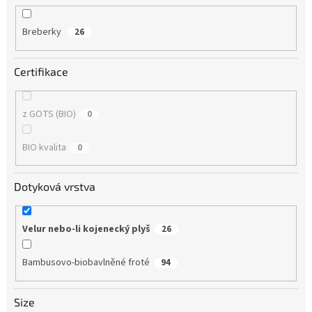
Breberky
26
Certifikace
z GOTS (BIO)
0
BIO kvalita
0
Dotyková vrstva
Velur nebo-li kojenecký plyš
26
Bambusovo-biobavlněné froté
94
Size