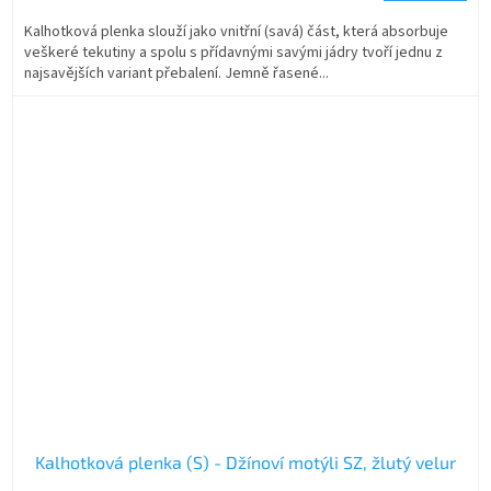
Kalhotková plenka slouží jako vnitřní (savá) část, která absorbuje
veškeré tekutiny a spolu s přídavnými savými jádry tvoří jednu z
najsavějších variant přebalení. Jemně řasené...
Kalhotková plenka (S) - Džínoví motýli SZ, žlutý velur