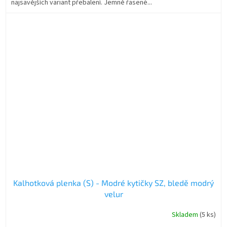
najsavějších variant přebalení. Jemně řasené...
hvězdiček.
Kalhotková plenka (S) - Modré kytičky SZ, bledě modrý
velur
Skladem
(5 ks)