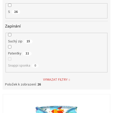
S
26
Zapínání
Suchý zip
15
Patentky
11
Snappi sponka
0
VYMAZAT FILTRY
Položek k zobrazení:
26
V
ý
p