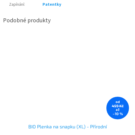
Zapínání
:
Patentky
od
459 Kč
až
–10 %
BIO Plenka na snapku (XL) - Přírodní