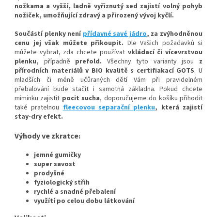
nožkam
a a vyšší, ladně vyřiznutý sed zajistí volný pohy
b
nožiček, umožňující zdravý a přirozený vývoj kyčlí.
Součástí plenky není
přídavné savé jádro
, za zvýhodněnou
cenu jej však můžete přikoupit.
Dle Vašich požadavků si
můžete vybrat, zda chcete používat
vkládací či vícevrstvou
plenku,
případně
prefold
.
Všechny tyto varianty jsou
z
přírodních materiálů v BIO kvalitě s certifiakací GOTS
. U
mladších či méně učůraných dětí Vám při pravidelném
přebalování bude stačit i samotná základna. Pokud chcete
miminku zajistit
pocit sucha
, doporučujeme do košíku přihodit
také pratelnou
fleecovou separační plenku
, která zajistí
stay-dry efekt.
Výhody ve zkratce
:
jemné gumičky
super savost
prodyšné
fyziologický střih
rychlé a snadné přebalení
využítí po celou dobu látkování