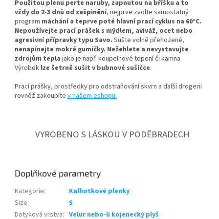
Použitou plenu perte naruby, zapnutou na bříšku a to
vždy do 2-3 dnů od zašpinění
, nejprve zvolte samostatný
program
máchání a teprve poté hlavní prací cyklus na 60°C.
Nepoužívejte prací prášek s mýdlem, aviváž, ocet nebo
agresivní přípravky typu Savo.
Sušte volně přehozené,
nenapínejte mokré gumičky.
Nežehlete a nevystavujte
zdrojům tepla
jako je např. koupelnové topení či kamna.
Výrobek
lze šetrně sušit v bubnové sušičce
.
Prací prášky, prostředky pro odstraňování skvrn a další drogerii
rovněž zakoupíte
v našem eshopu.
VYROBENO S LÁSKOU V PODĚBRADECH
Doplňkové parametry
Kategorie
:
Kalhotkové plenky
Size
:
S
Dotyková vrstva
:
Velur nebo-li kojenecký plyš