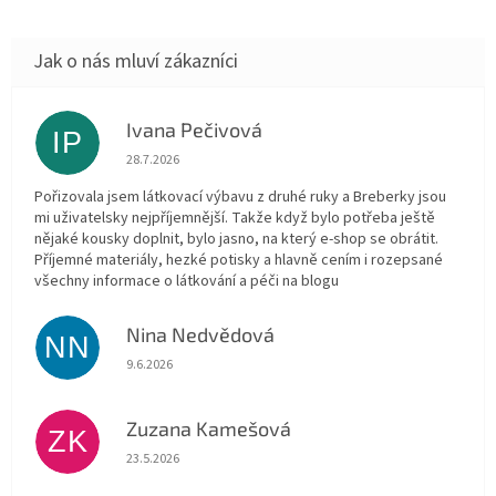
Ivana Pečivová
IP
Hodnocení obchodu je 5 z 5 hvězdiček.
28.7.2026
Pořizovala jsem látkovací výbavu z druhé ruky a Breberky jsou
mi uživatelsky nejpříjemnější. Takže když bylo potřeba ještě
nějaké kousky doplnit, bylo jasno, na který e-shop se obrátit.
Příjemné materiály, hezké potisky a hlavně cením i rozepsané
všechny informace o látkování a péči na blogu
Nina Nedvědová
NN
Hodnocení obchodu je 5 z 5 hvězdiček.
9.6.2026
Zuzana Kamešová
ZK
Hodnocení obchodu je 5 z 5 hvězdiček.
23.5.2026