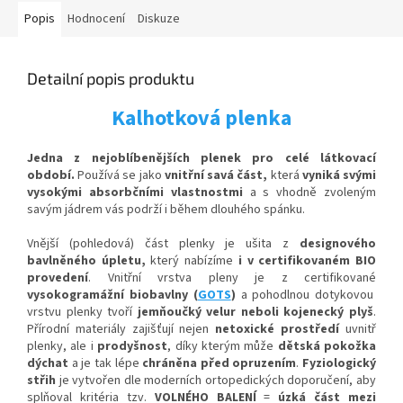
Popis
Hodnocení
Diskuze
Detailní popis produktu
Kalhotková plenka
Jedna z nejoblíbenějších plenek pro celé látkovací
období.
Používá se jako
vnitřní savá část,
která
vyniká svými
vysokými absorbčními vlastnostmi
a s vhodně zvoleným
savým jádrem vás podrží i během dlouhého spánku.
Vnější (pohledová) část plenky je ušita z
designového
bavlněného úpletu,
který nabízíme
i v certifikovaném BIO
provedení
. Vnitřní vrstva pleny je z certifikované
vysokogramážní biobavlny (
GOTS
)
a p
ohodlnou
dotykovou
vrstvu plenky tvoří
jemňoučký velur neboli kojenecký plyš
.
Přírodní materiály zajišťují nejen
netoxické prostředí
uvnitř
plenky, ale i
prodyšnost
, díky kterým
může
dětská pokožka
dýchat
a je tak lépe
chráněna před opruzením
.
Fyziologický
střih
je vytvořen dle moderních ortopedických doporučení, aby
splňoval kritéria tzv.
VOLNÉHO BALENÍ
=
úzká část mezi