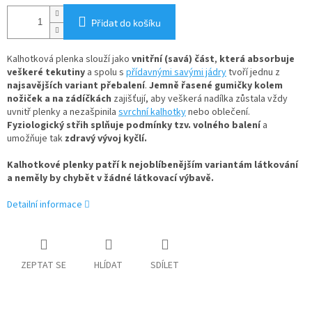
Přidat do košíku
Kalhotková plenka slouží jako
vnitřní (savá) část
,
která absorbuje
veškeré tekutiny
a spolu s
přídavnými savými jádry
tvoří jednu z
najsavějších variant přebalení
.
Jemně řasené gumičky kolem
nožiček a na zádíčkách
zajišťují, aby veškerá nadílka zůstala vždy
uvnitř plenky a nezašpinila
svrchní kalhotky
nebo oblečení.
Fyziologický střih splňuje podmínky tzv. volného balení
a
umožňuje tak
zdravý vývoj kyčlí.
Kalhotkové plenky patří k nejoblíbenějším variantám látkování
a neměly by chybět v žádné látkovací výbavě.
Detailní informace
ZEPTAT SE
HLÍDAT
SDÍLET