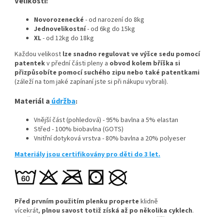
Velikosti
:
Novorozenecké
- od narození do 8kg
Jednovelikostní
- od 6kg do 15kg
XL
- od 12kg do 18kg
Každou velikost
lze snadno regulovat ve výšce sedu pomocí
patentek
v přední části pleny a
obvod kolem bříška si
přizpůsobíte pomocí suchého zipu nebo také patentkami
(záleží na tom jaké zapínaní jste si při nákupu vybrali).
Materiál a
údržba
:
Vnější část (pohledová) - 95% bavlna a 5% elastan
Střed - 100% biobavlna (GOTS)
Vnitřní dotyková vrstva - 80% bavlna a 20% polyeser
Materiály jsou certifikovány pro děti do 3 let.
Před prvním použitím plenku properte
klidně
vícekrát,
plnou savost totiž získá až po několika cyklech
.