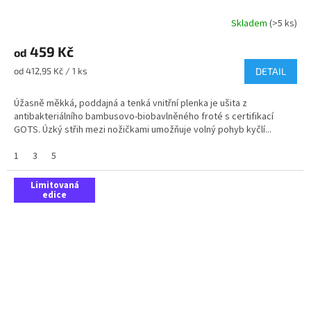
Skladem
(>5 ks)
459 Kč
od
Měrná
od 412,95 Kč / 1 ks
DETAIL
cena:
Úžasně měkká, poddajná a tenká vnitřní plenka je ušita z
antibakteriálního bambusovo-biobavlněného froté s certifikací
GOTS. Úzký střih mezi nožičkami umožňuje volný pohyb kyčlí...
1
3
5
Limitovaná
edice