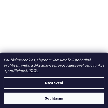
Používáme cookies, abychom Vám umožnili pohodlné
prohlížení webu a díky analýze provozu zlepšovali jeho funkce
Sledovat na Instagramu
a použitelnost.
POOÚ
Nastavení
Vytvořil Shoptet
Souhlasím
Copyright 2026
BREBERKY.cz
. Všechna práva vyhrazena.