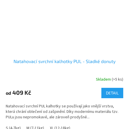
Natahovací svrchní kalhotky PUL - Sladké donuty
Skladem
(>5 ks)
409 Kč
od
DETAIL
Natahovací svrchní PUL kalhotky se používají jako vnější vrstva,
která chrání oblečení od zašpinění. Díky modernímu materiálu tzv.
PULu jsou nepromokavé, ale zároveň prodyšné...
S (4-7kg)
M (7-11kg)
XL (12-18kg)