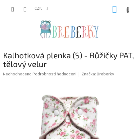
Přejít
NÁKUP
na
CZK
obsah
KOŠÍK
Kalhotková plenka (S) - Růžičky PAT,
tělový velur
Průměrné
Neohodnoceno
Podrobnosti hodnocení
Značka:
Breberky
hodnocení
produktu
je
0,0
z
5
hvězdiček.