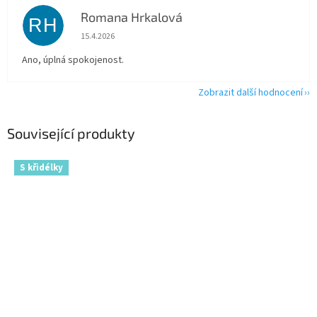
Romana Hrkalová
RH
Hodnocení obchodu je 5 z 5 hvězdiček.
15.4.2026
Ano, úplná spokojenost.
Zobrazit další hodnocení
Související produkty
S křidélky