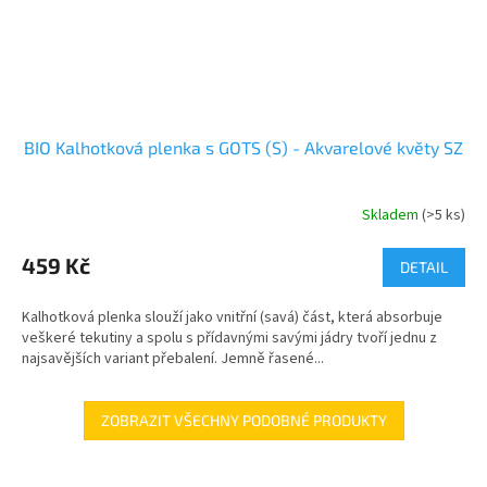
BIO Kalhotková plenka s GOTS (S) - Akvarelové květy SZ
Skladem
(>5 ks)
459 Kč
DETAIL
Kalhotková plenka slouží jako vnitřní (savá) část, která absorbuje
veškeré tekutiny a spolu s přídavnými savými jádry tvoří jednu z
najsavějších variant přebalení. Jemně řasené...
ZOBRAZIT VŠECHNY PODOBNÉ PRODUKTY