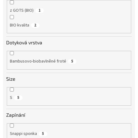
z GOTS (BIO)
1
BIO kvalita
2
Dotyková vrstva
Bambusovo-biobavlněné froté
5
Size
S
5
Zapínání
Snappi sponka
5