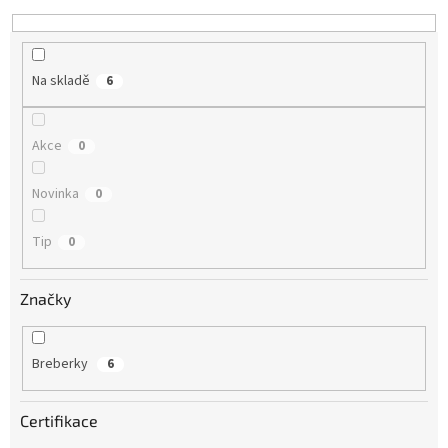
k
t
ů
Na skladě
6
Akce
0
Novinka
0
Tip
0
Značky
Breberky
6
Certifikace