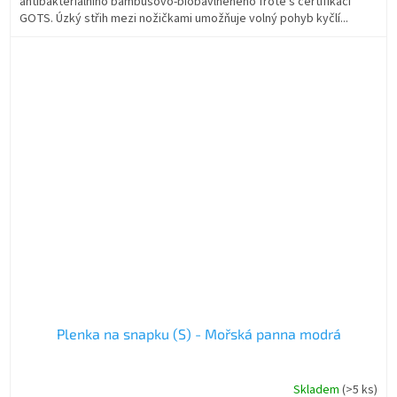
antibakteriálního bambusovo-biobavlněného froté s certifikací
GOTS. Úzký střih mezi nožičkami umožňuje volný pohyb kyčlí...
Plenka na snapku (S) - Mořská panna modrá
Skladem
(>5 ks)