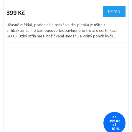
399 Kč
DETAIL
Úžasně měkká, poddajná a tenká vnitřní plenka je ušita z
antibakteriálního bambusovo-biobavlněného froté s certifikací
GOTS. Úzký střih mezi nožičkami umožňuje volný pohyb kyčlí...
od
399 Kč
až
–10 %