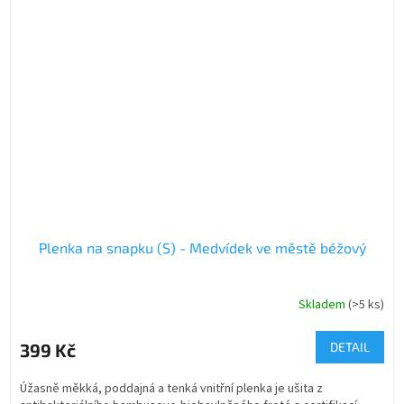
Plenka na snapku (S) - Medvídek ve městě béžový
Skladem
(>5 ks)
399 Kč
DETAIL
Úžasně měkká, poddajná a tenká vnitřní plenka je ušita z