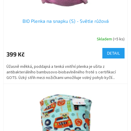
BIO Plenka na snapku (S) - Světle růžová
Skladem
(>5 ks)
399 Kč
DETAIL
Úžasně měkká, poddajná a tenká vnitřní plenka je ušita z
antibakteriálního bambusovo-biobavlněného froté s certifikací
GOTS. Úzký střih mezi nožičkami umožňuje volný pohyb kyčlí...