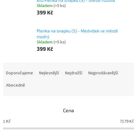
BIO Plenka na snapku (S) - Světle růžová
Skladem
(>5 ks)
399 Kč
Plenka na snapku (S) - Medvídek ve městě
modrý
Skladem
(>5 ks)
399 Kč
Ř
a
Doporučujeme
Nejlevnější
Nejdražší
Nejprodávanější
z
e
Abecedně
n
í
p
Cena
r
o
1
Kč
7179
Kč
d
u