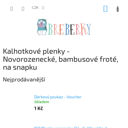
Přejít
NÁKUP
na
CZK
obsah
KOŠÍK
Kalhotkové plenky -
Novorozenecké, bambusové froté,
na snapku
Nejprodávanější
Dárkový poukaz - Voucher
Skladem
1 Kč