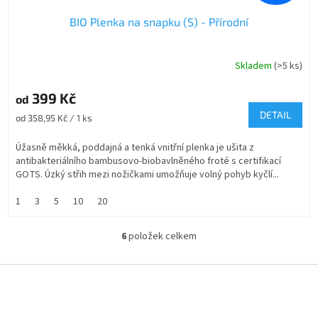
BIO Plenka na snapku (S) - Přírodní
Skladem
(>5 ks)
399 Kč
od
DETAIL
Měrná
od 358,95 Kč / 1 ks
cena:
Úžasně měkká, poddajná a tenká vnitřní plenka je ušita z
antibakteriálního bambusovo-biobavlněného froté s certifikací
GOTS. Úzký střih mezi nožičkami umožňuje volný pohyb kyčlí...
1
3
5
10
20
6
položek celkem
O
v
l
Z
á
á
d
p
a
a