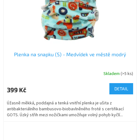
Plenka na snapku (S) - Medvídek ve městě modrý
Skladem
(>5 ks)
399 Kč
DETAIL
Úžasně měkká, poddajná a tenká vnitřní plenka je ušita z
antibakteriálního bambusovo-biobavlněného froté s certifikací
GOTS. Úzký střih mezi nožičkami umožňuje volný pohyb kyčlí...