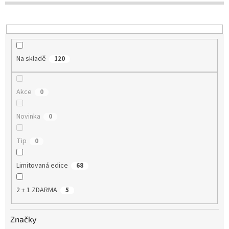
u
k
t
ů
Na skladě
120
Akce
0
Novinka
0
Tip
0
Limitovaná edice
68
2 + 1 ZDARMA
5
Značky