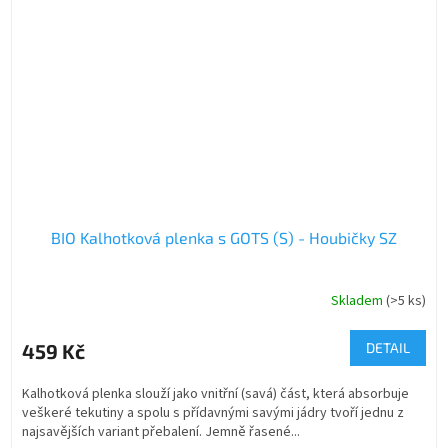
BIO Kalhotková plenka s GOTS (S) - Houbičky SZ
Skladem
(>5 ks)
459 Kč
DETAIL
Kalhotková plenka slouží jako vnitřní (savá) část, která absorbuje
veškeré tekutiny a spolu s přídavnými savými jádry tvoří jednu z
najsavějších variant přebalení. Jemně řasené...