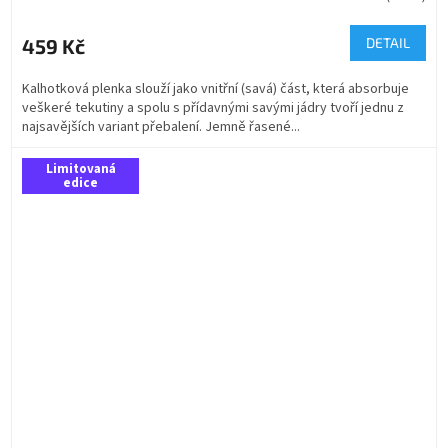
459 Kč
DETAIL
Kalhotková plenka slouží jako vnitřní (savá) část, která absorbuje
veškeré tekutiny a spolu s přídavnými savými jádry tvoří jednu z
najsavějších variant přebalení. Jemně řasené...
Limitovaná
edice