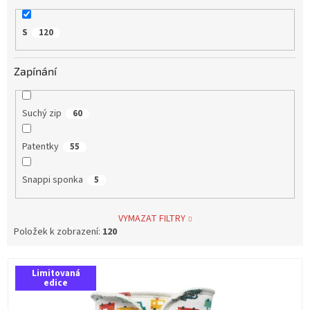
S
120
Zapínání
Suchý zip
60
Patentky
55
Snappi sponka
5
VYMAZAT FILTRY
Položek k zobrazení:
120
V
Limitovaná
ý
edice
p