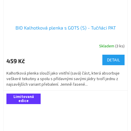
BIO Kalhotková plenka s GOTS (S) - Tučňáci PAT
Skladem
(3 ks)
459 Kč
DETAIL
Kalhotková plenka slouží jako vnitřní (savá) část, která absorbuje
veškeré tekutiny a spolu s přídavnými savými jádry tvoří jednu z
najsavějších variant přebalení. Jemně řasené...
Limitovaná
edice