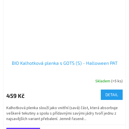
BIO Kalhotková plenka s GOTS (S) - Halloween PAT
Skladem
(>5 ks)
459 Kč
DETAIL
Kalhotková plenka slouží jako vnitřní (savá) část, která absorbuje
veškeré tekutiny a spolu s přídavnými savými jádry tvoří jednu z
najsavějších variant přebalení. Jemně řasené...