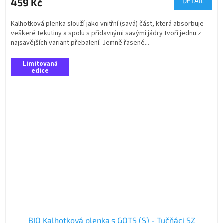
459 Kč
DETAIL
Kalhotková plenka slouží jako vnitřní (savá) část, která absorbuje
veškeré tekutiny a spolu s přídavnými savými jádry tvoří jednu z
najsavějších variant přebalení. Jemně řasené...
Limitovaná
edice
BIO Kalhotková plenka s GOTS (S) - Tučňáci SZ