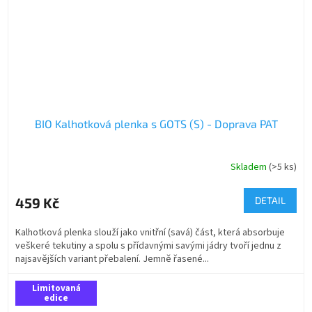
BIO Kalhotková plenka s GOTS (S) - Doprava PAT
Skladem
(>5 ks)
459 Kč
DETAIL
Kalhotková plenka slouží jako vnitřní (savá) část, která absorbuje
veškeré tekutiny a spolu s přídavnými savými jádry tvoří jednu z
najsavějších variant přebalení. Jemně řasené...
Limitovaná
edice