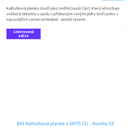
Kalhotková plenka slouží jako vnitřní (savá) část, která absorbuje
veškeré tekutiny a spolu s přídavnými savými jádry tvoří jednu z
najsavějších variant přebalení. Jemně řasené...
Limitovaná
edice
BIO Kalhotková plenka s GOTS (S) - Komiks SZ