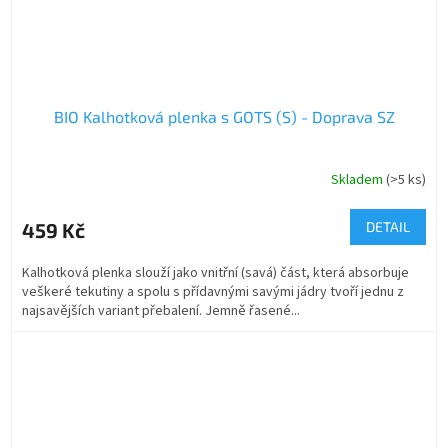
BIO Kalhotková plenka s GOTS (S) - Doprava SZ
Skladem
(>5 ks)
459 Kč
DETAIL
Kalhotková plenka slouží jako vnitřní (savá) část, která absorbuje
veškeré tekutiny a spolu s přídavnými savými jádry tvoří jednu z
najsavějších variant přebalení. Jemně řasené...