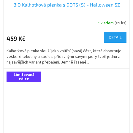
BIO Kalhotková plenka s GOTS (S) - Halloween SZ
Skladem
(>5 ks)
459 Kč
DETAIL
Kalhotková plenka slouží jako vnitřní (savá) část, která absorbuje
veškeré tekutiny a spolu s přídavnými savými jádry tvoří jednu z
najsavějších variant přebalení. Jemně řasené...
Limitovaná
edice