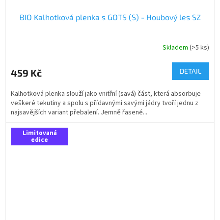
BIO Kalhotková plenka s GOTS (S) - Houbový les SZ
Skladem
(>5 ks)
459 Kč
DETAIL
Kalhotková plenka slouží jako vnitřní (savá) část, která absorbuje
veškeré tekutiny a spolu s přídavnými savými jádry tvoří jednu z
najsavějších variant přebalení. Jemně řasené...
Limitovaná
edice