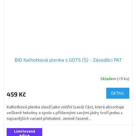
BIO Kalhotková plenka s GOTS (S) - Závoďáci PAT
Skladem
(>5 ks)
459 Kč
DETAIL
Kalhotková plenka slouží jako vnitřní (savá) část, která absorbuje
veškeré tekutiny a spolu s přídavnými savými jádry tvoří jednu z
najsavějších variant přebalení. Jemně řasené...
Limitovaná
edice