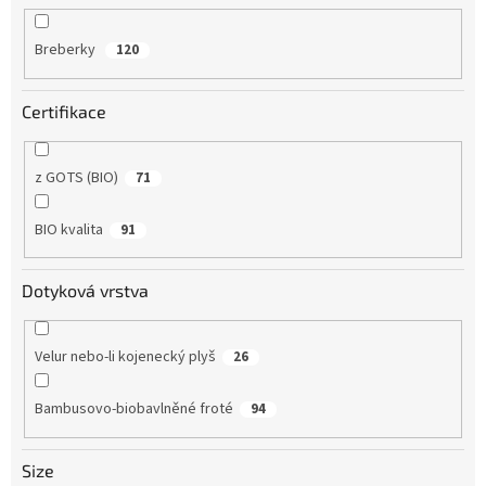
Breberky
120
Certifikace
z GOTS (BIO)
71
BIO kvalita
91
Dotyková vrstva
Velur nebo-li kojenecký plyš
26
Bambusovo-biobavlněné froté
94
Size