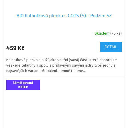
BIO Kalhotková plenka s GOTS (S) - Podzim SZ
Skladem
(>5 ks)
459 Kč
DETAIL
Kalhotková plenka slouží jako vnitřní (savá) část, která absorbuje
veškeré tekutiny a spolu s přídavnými savými jádry tvoří jednu z
najsavějších variant přebalení. Jemně řasené...
Limitovaná
edice