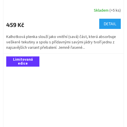
Skladem
(>5 ks)
459 Kč
DETAIL
Kalhotková plenka slouží jako vnitřní (savá) část, která absorbuje
veškeré tekutiny a spolu s přídavnými savými jádry tvoří jednu z
najsavějších variant přebalení. Jemně řasené...
Limitovaná
edice