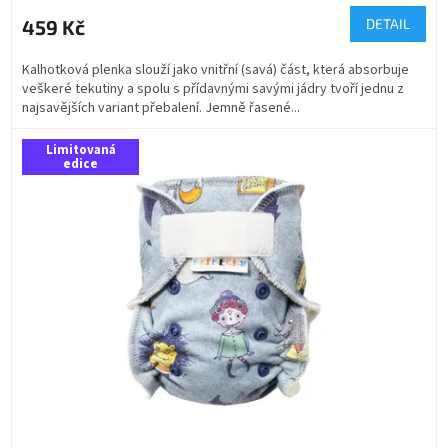
459 Kč
DETAIL
Kalhotková plenka slouží jako vnitřní (savá) část, která absorbuje
veškeré tekutiny a spolu s přídavnými savými jádry tvoří jednu z
najsavějších variant přebalení. Jemně řasené...
Limitovaná
edice