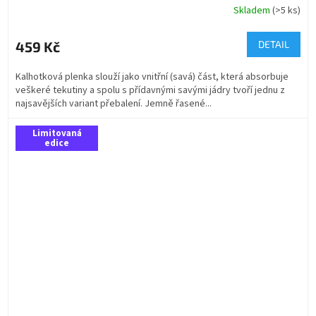
Skladem
(>5 ks)
459 Kč
DETAIL
Kalhotková plenka slouží jako vnitřní (savá) část, která absorbuje
veškeré tekutiny a spolu s přídavnými savými jádry tvoří jednu z
najsavějších variant přebalení. Jemně řasené...
Limitovaná
edice