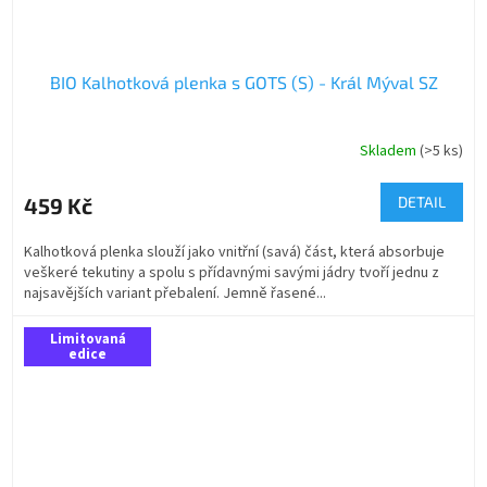
BIO Kalhotková plenka s GOTS (S) - Král Mýval SZ
Skladem
(>5 ks)
459 Kč
DETAIL
Kalhotková plenka slouží jako vnitřní (savá) část, která absorbuje
veškeré tekutiny a spolu s přídavnými savými jádry tvoří jednu z
najsavějších variant přebalení. Jemně řasené...
Limitovaná
edice