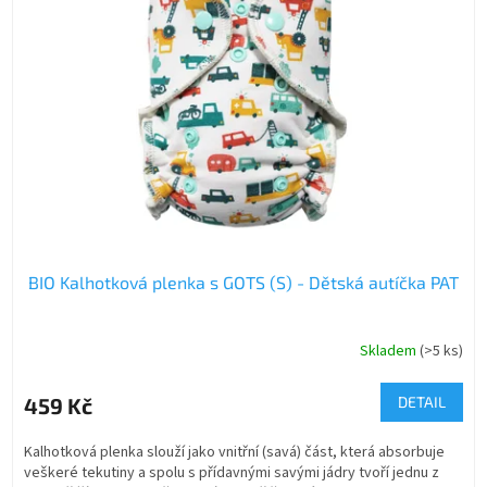
i
s
p
r
o
d
u
k
t
ů
BIO Kalhotková plenka s GOTS (S) - Dětská autíčka PAT
Skladem
(>5 ks)
459 Kč
DETAIL
Kalhotková plenka slouží jako vnitřní (savá) část, která absorbuje
veškeré tekutiny a spolu s přídavnými savými jádry tvoří jednu z