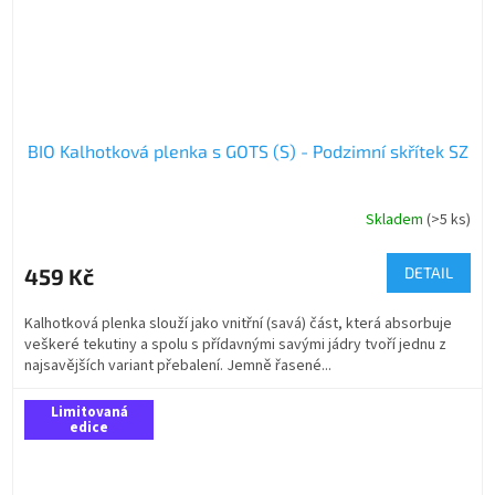
BIO Kalhotková plenka s GOTS (S) - Podzimní skřítek SZ
Skladem
(>5 ks)
459 Kč
DETAIL
Kalhotková plenka slouží jako vnitřní (savá) část, která absorbuje
veškeré tekutiny a spolu s přídavnými savými jádry tvoří jednu z
najsavějších variant přebalení. Jemně řasené...
Limitovaná
edice