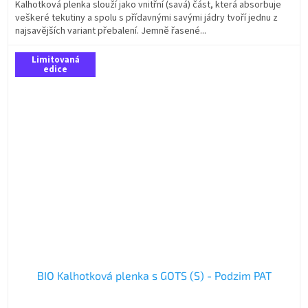
Kalhotková plenka slouží jako vnitřní (savá) část, která absorbuje
veškeré tekutiny a spolu s přídavnými savými jádry tvoří jednu z
najsavějších variant přebalení. Jemně řasené...
Limitovaná
edice
BIO Kalhotková plenka s GOTS (S) - Podzim PAT