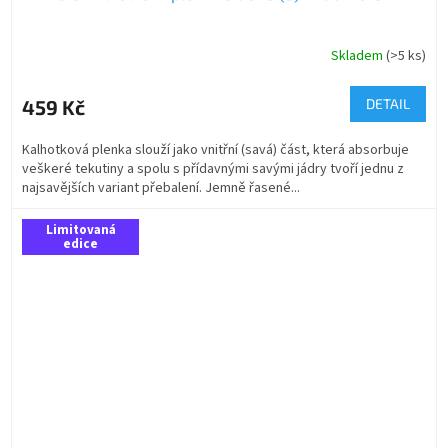
Skladem
(>5 ks)
459 Kč
DETAIL
Kalhotková plenka slouží jako vnitřní (savá) část, která absorbuje
veškeré tekutiny a spolu s přídavnými savými jádry tvoří jednu z
najsavějších variant přebalení. Jemně řasené...
Limitovaná
edice