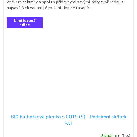
veškeré tekutiny a spolu s přídavnými savými jádry tvoří jednu z
najsavějších variant přebalení. Jemně řasené...
Limitovaná
edice
BIO Kalhotková plenka s GOTS (S) - Podzimní skřítek
PAT
Skladem
(>5 ks)