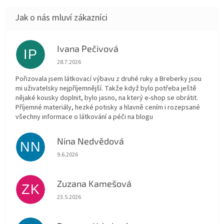
Ivana Pečivová
IP
Hodnocení obchodu je 5 z 5 hvězdiček.
28.7.2026
Pořizovala jsem látkovací výbavu z druhé ruky a Breberky jsou
mi uživatelsky nejpříjemnější. Takže když bylo potřeba ještě
nějaké kousky doplnit, bylo jasno, na který e-shop se obrátit.
Příjemné materiály, hezké potisky a hlavně cením i rozepsané
všechny informace o látkování a péči na blogu
Nina Nedvědová
NN
Hodnocení obchodu je 5 z 5 hvězdiček.
9.6.2026
Zuzana Kamešová
ZK
Hodnocení obchodu je 5 z 5 hvězdiček.
23.5.2026