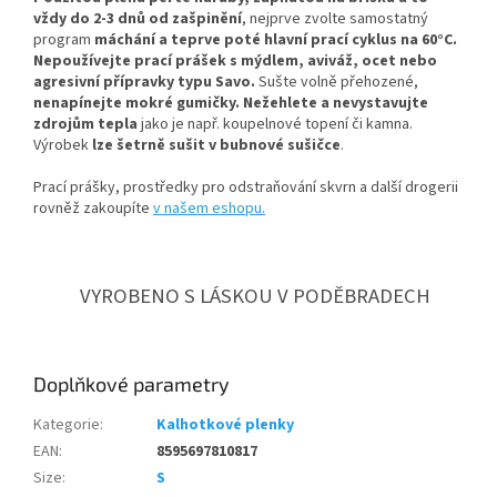
vždy do 2-3 dnů od zašpinění
, nejprve zvolte samostatný
program
máchání a teprve poté hlavní prací cyklus na 60°C.
Nepoužívejte prací prášek s mýdlem, aviváž, ocet nebo
agresivní přípravky typu Savo.
Sušte volně přehozené,
nenapínejte mokré gumičky.
Nežehlete a nevystavujte
zdrojům tepla
jako je např. koupelnové topení či kamna.
Výrobek
lze šetrně sušit v bubnové sušičce
.
Prací prášky, prostředky pro odstraňování skvrn a další drogerii
rovněž zakoupíte
v našem eshopu.
VYROBENO S LÁSKOU V PODĚBRADECH
Doplňkové parametry
Kategorie
:
Kalhotkové plenky
EAN
:
8595697810817
Size
:
S