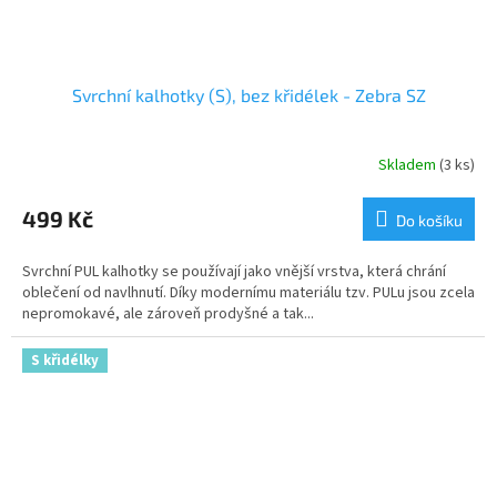
Svrchní kalhotky (S), bez křidélek - Zebra SZ
Skladem
(3 ks)
499 Kč
Do košíku
Svrchní PUL kalhotky se používají jako vnější vrstva, která chrání
oblečení od navlhnutí. Díky modernímu materiálu tzv. PULu jsou zcela
nepromokavé, ale zároveň prodyšné a tak...
S křidélky