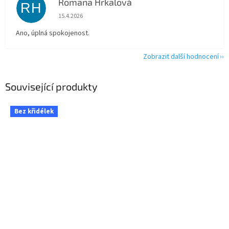
Romana Hrkalová
RH
Hodnocení obchodu je 5 z 5 hvězdiček.
15.4.2026
Ano, úplná spokojenost.
Zobrazit další hodnocení
Související produkty
Bez křidélek