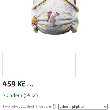
459 Kč
/ ks
Měrná
Skladem
(>5 ks)
cena:
Savé jádro za zvýhodněnou cenu
?