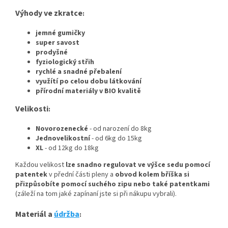
Výhody ve zkratce
:
jemné gumičky
super savost
prodyšné
fyziologický střih
rychlé a snadné přebalení
využítí po celou dobu látkování
přírodní materiály v BIO kvalitě
Velikosti
:
Novorozenecké
- od narození do 8kg
Jednovelikostní
- od 6kg do 15kg
XL
- od 12kg do 18kg
Každou velikost
lze snadno regulovat ve výšce sedu pomocí
patentek
v přední části pleny a
obvod kolem bříška si
přizpůsobíte pomocí suchého zipu nebo také patentkami
(záleží na tom jaké zapínaní jste si při nákupu vybrali).
Materiál a
údržba
: