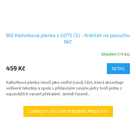
BIO Kalhotková plenka s GOTS (S) - Králíček na paloučku
PAT
Skladem
(>5 ks)
459 Kč
DETAIL
Kalhotková plenka slouží jako vnitřní (savá) část, která absorbuje
veškeré tekutiny a spolu s přídavnými savými jádry tvoří jednu z
najsavějších variant přebalení. Jemně řasené...
ZOBRAZIT VŠECHNY PODOBNÉ PRODUKTY