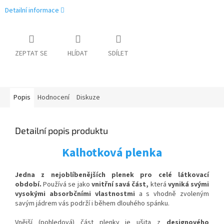
Detailní informace
ZEPTAT SE
HLÍDAT
SDÍLET
Popis
Hodnocení
Diskuze
Detailní popis produktu
Kalhotková plenka
Jedna z nejoblíbenějších plenek pro celé látkovací
období.
Používá se jako
vnitřní savá část,
která
vyniká svými
vysokými absorbčními vlastnostmi
a s vhodně zvoleným
savým jádrem vás podrží i během dlouhého spánku.
Vnější (pohledová) část plenky je ušita z
designového