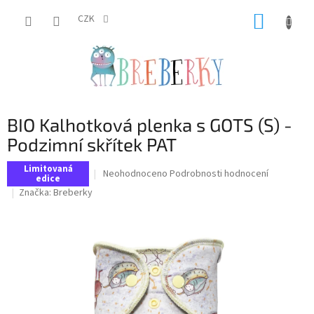
Přejít
NÁKUP
na
CZK
obsah
KOŠÍK
BIO Kalhotková plenka s GOTS (S) -
Podzimní skřítek PAT
Limitovaná
Průměrné
Neohodnoceno
Podrobnosti hodnocení
edice
hodnocení
Značka:
Breberky
produktu
je
0,0
z
5
hvězdiček.