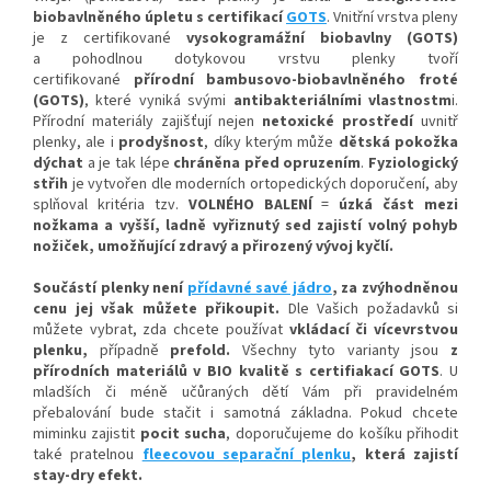
biobavlněného úpletu
s certifikací
GOTS
. Vnitřní vrstva pleny
je z certifikované
vysokogramážní biobavlny (GOTS)
a p
ohodlnou
dotykovou vrstvu plenky tvoří
certifikované
přírodní bambusovo-biobavlněného froté
(GOTS)
, které vyniká svými
antibakteriálními vlastnostm
i
.
Přírodní materiály zajišťují nejen
netoxické prostředí
uvnitř
plenky, ale i
prodyšnost
, díky kterým
může
dětská pokožka
dýchat
a je tak lépe
chráněna před opruzením
.
Fyziologický
střih
je vytvořen dle moderních ortopedických doporučení, aby
splňoval kritéria tzv.
VOLNÉHO BALENÍ
=
úzká část mezi
nožkam
a a vyšší, ladně vyřiznutý sed zajistí volný pohy
b
nožiček, umožňující zdravý a přirozený vývoj kyčlí.
Součástí plenky není
přídavné savé jádro
, za zvýhodněnou
cenu jej však můžete přikoupit.
Dle Vašich požadavků si
můžete vybrat, zda chcete používat
vkládací či vícevrstvou
plenku,
případně
prefold
.
Všechny tyto varianty jsou
z
přírodních materiálů v BIO kvalitě s certifiakací GOTS
. U
mladších či méně učůraných dětí Vám při pravidelném
přebalování bude stačit i samotná základna. Pokud chcete
miminku zajistit
pocit sucha
, doporučujeme do košíku přihodit
také pratelnou
fleecovou separační plenku
, která zajistí
stay-dry efekt.