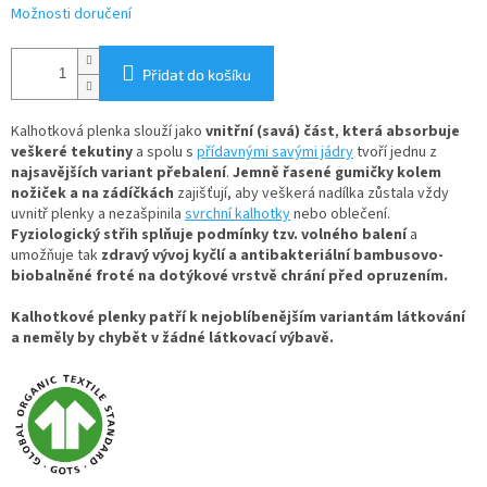
Možnosti doručení
Přidat do košíku
Kalhotková plenka slouží jako
vnitřní (savá) část
,
která absorbuje
veškeré tekutiny
a spolu s
přídavnými savými jádry
tvoří jednu z
najsavějších variant přebalení
.
Jemně řasené gumičky kolem
nožiček a na zádíčkách
zajišťují, aby veškerá nadílka zůstala vždy
uvnitř plenky a nezašpinila
svrchní kalhotky
nebo oblečení.
Fyziologický střih splňuje podmínky tzv. volného balení
a
umožňuje tak
zdravý vývoj kyčlí a antibakteriální bambusovo-
biobalněné froté na dotýkové vrstvě chrání před opruzením.
Kalhotkové plenky patří k nejoblíbenějším variantám látkování
a neměly by chybět v žádné látkovací výbavě.