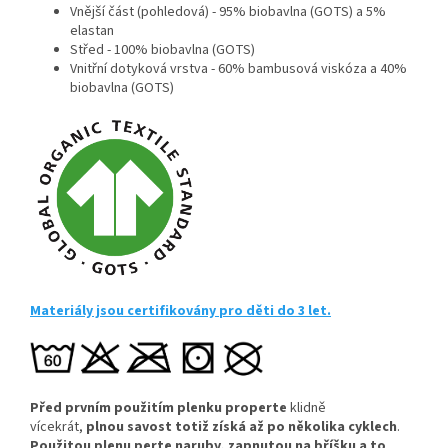
Vnější část (pohledová) - 95% biobavlna (GOTS) a 5%
elastan
Střed - 100% biobavlna (GOTS)
Vnitřní dotyková vrstva - 60% bambusová viskóza a 40%
biobavlna (GOTS)
Materiály jsou certifikovány pro děti do 3 let.
Před prvním použitím plenku properte
klidně
vícekrát,
plnou savost totiž získá až po několika cyklech
.
Použitou plenu perte naruby, zapnutou na bříšku a to