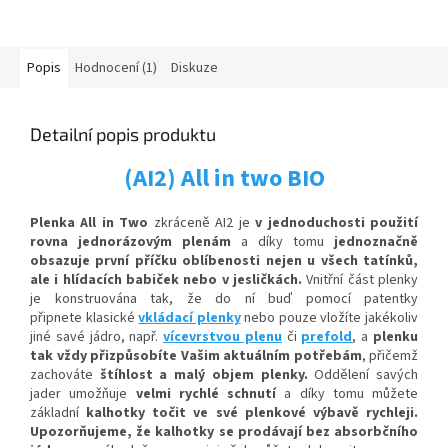
Popis
Hodnocení (1)
Diskuze
Detailní popis produktu
(AI2) All in two BIO
Plenka All in Two
zkráceně AI2 je
v jednoduchosti použití
rovna
jednorázovým plenám
a díky tomu
jednoznačně
obsazuje první příčku oblíbenosti nejen u všech tatínků,
ale i hlídacích babiček nebo v jesličkách.
Vnitřní část plenky
je konstruována tak, že do ní buď pomocí patentky
připnete klasické
vkládací plenky
nebo pouze vložíte jakékoliv
jiné savé jádro, např.
vícevrstvou plenu
či
prefold
, a
plenku
tak vždy přizpůsobíte Vašim aktuálním potřebám
, přičemž
zachováte
štíhlost a malý objem plenky.
Oddělení savých
jader umožňuje
velmi rychlé schnutí
a díky tomu můžete
základní
kalhotky točit ve své plenkové výbavě rychleji.
Upozorňujeme, že kalhotky se prodávají bez absorbčního