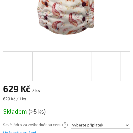
629 Kč
/ ks
Měrná
629 Kč / 1 ks
cena:
Skladem
(>5 ks)
Savé jádro za zvýhodněnou cenu
?