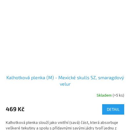
Kalhotková plenka (M) - Mexické skulls SZ, smaragdový
velur
Skladem
(>5 ks)
469 Kč
DETAIL
Kalhotková plenka slouží jako vnitřní (savá) část, která absorbuje
veškeré tekutiny a spolu s přídavnými savými jádry tvoří jednu z