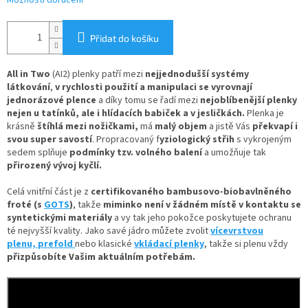
Možnosti doručení
Přidat do košíku
All in Two
(AI2) plenky patří mezi
nejjednodušší systémy
látkování
,
v rychlosti použití a manipulaci se vyrovnají
jednorázové plence
a díky tomu se řadí mezi
nejoblíbenější plenky
nejen u tatínků, ale i hlídacích babiček a v jesličkách.
Plenka je
krásně
štíhlá mezi nožičkami,
má
malý objem
a jistě Vás
překvapí i
svou super savostí
. Propracovaný f
yziologický střih
s vykrojeným
sedem splňuje
podmínky tzv. volného balení
a umožňuje tak
přirozený vývoj kyčlí.
Celá vnitřní část je z
certifikovaného bambusovo-biobavlněného
froté (s
GOTS
)
, takže
miminko není v žádném místě v kontaktu se
syntetickými materiály
a vy tak jeho pokožce poskytujete ochranu
té nejvyšší kvality. Jako savé jádro můžete zvolit
vícevrstvou
plenu,
prefold
nebo klasické
vkládací plenky
, takže si plenu vždy
přizpůsobíte Vašim aktuálním potřebám.