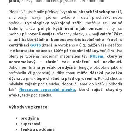
jádra,
za zvýhodněnou cenu jej však můžete dokoupit.
Plenka Vás jistě mile překvapí
vysokou absorbční schopností,
s vhodným savým jádrem zvládne i delší procházku nebo
spánek.
Fyziologicky vykrojený střih
umožňuje tzv.
volné
balení,
takže
pohyb kyčlí není nijak omezen
a ty se
mohou
přirozeně vyvíjet
.
Všechny plenky AI2 mají
vnitřní část
z antibakteriálního bambusovo-biobavlněného froté s
certifikací
GOTS
(které je vyrobeno v ČR), takže Vaše děťátko
je
v kontaktu pouze se 100% přírodními vlákny.
Vnější vrstva
pleny je tvořena moderním materiálem tzv.
PULem
, který je
nepromokavý
a
chrání tak oblečení od navlhnutí.
Jeho
membrána je však prodyšná
(funguje obdobně jako u
softshellu či goretexu) a díky tomu
může dětská pokožka
dýchat
a je tak
lépe chráněna před opruzením.
Pokud chcete
miminku zajistit pocit sucha, doporučujeme do košíku přihodit
také
fleecovou separační plenku
, která zajistí stay-dry
efekt,
tedy pocit sucha.
Výhody ve zkratce:
prodyšná
supersavá
tenká a poddajná