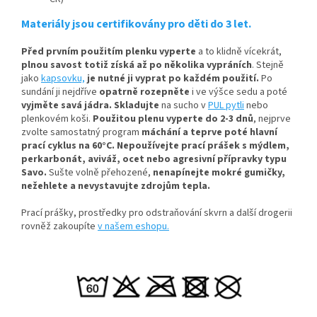
Materiály jsou certifikovány pro děti do 3 let.
Před prvním použitím plenku vyperte
a to klidně vícekrát,
plnou savost totiž získá až po několika vypráních
.
Stejně
jako
kapsovku,
je nutné ji vyprat po každém použití.
Po
sundání ji nejdříve
opatrně rozepněte
i ve výšce sedu a poté
vyjměte savá jádra.
Skladujte
na sucho v
PUL pytli
nebo
plenkovém koši.
Použitou plenu vyperte do 2-3 dnů
, nejprve
zvolte samostatný program
máchání a teprve poté hlavní
prací cyklus na 60°C.
Nepoužívejte prací prášek s mýdlem,
perkarbonát, aviváž, ocet nebo agresivní přípravky typu
Savo.
Sušte volně přehozené,
nenapínejte mokré gumičky,
n
ežehlete a nevystavujte zdrojům tepla.
Prací prášky, prostředky pro odstraňování skvrn a další drogerii
rovněž zakoupíte
v našem eshopu.