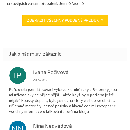
najsavějších variant přebalení. Jemně řasené...
ZOBRAZIT VŠECHNY PODOBNÉ PRODUKTY
Ivana Pečivová
IP
Hodnocení obchodu je 5 z 5 hvězdiček.
28.7.2026
Pořizovala jsem látkovací výbavu z druhé ruky a Breberky jsou
mi uživatelsky nejpříjemnější. Takže když bylo potřeba ještě
nějaké kousky doplnit, bylo jasno, na který e-shop se obrátit.
Příjemné materiály, hezké potisky a hlavně cením i rozepsané
všechny informace o látkování a péči na blogu
Nina Nedvědová
NN