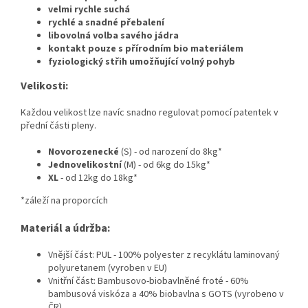
velmi rychle suchá
rychlé a snadné přebalení
libovolná volba savého jádra
kontakt pouze s přírodním bio materiálem
fyziologický střih umožňující volný pohyb
Velikosti:
Každou velikost lze navíc snadno regulovat pomocí patentek v
přední části pleny.
Novorozenecké
(S) - od narození do 8kg*
Jednovelikostní
(M) - od 6kg do 15kg*
XL
- od 12kg do 18kg*
*záleží na proporcích
Materiál a údržba:
Vnější část: PUL - 100% polyester z recyklátu laminovaný
polyuretanem (vyroben v EU)
Vnitřní část: Bambusovo-biobavlněné froté - 60%
bambusová viskóza a 40% biobavlna s GOTS (vyrobeno v
ČR)