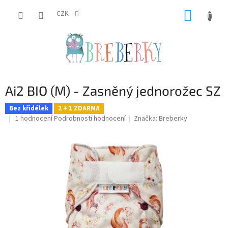
Přejít
NÁKUP
na
CZK
obsah
KOŠÍK
Ai2 BIO (M) - Zasněný jednorožec SZ
Bez křidélek
2 + 1 ZDARMA
Průměrné
1 hodnocení
Podrobnosti hodnocení
Značka:
Breberky
hodnocení
produktu
je
5,0
z
5
hvězdiček.