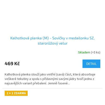
Kalhotková plenka (M) - Sovičky v medailonku SZ,
starorůžový velur
Skladem
(>5 ks)
469 Kč
DETAIL
Kalhotková plenka slouží jako vnitřní (savá) část, která absorbuje
veškeré tekutiny a spolu s přídavnými savými jádry tvoří jednu z
najsavějších variant přebalení. Jemně řasené...
2 + 1 ZDARMA