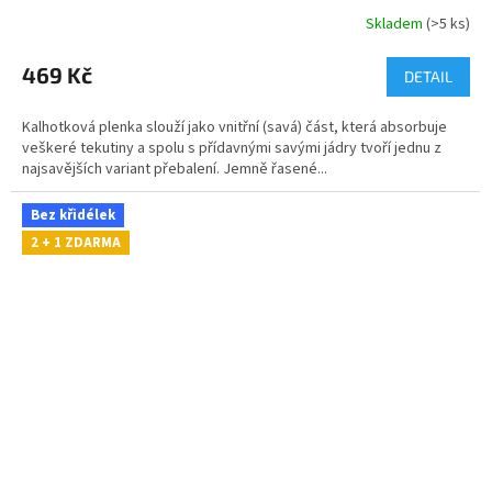
Skladem
(>5 ks)
469 Kč
DETAIL
Kalhotková plenka slouží jako vnitřní (savá) část, která absorbuje
veškeré tekutiny a spolu s přídavnými savými jádry tvoří jednu z
najsavějších variant přebalení. Jemně řasené...
Bez křidélek
2 + 1 ZDARMA