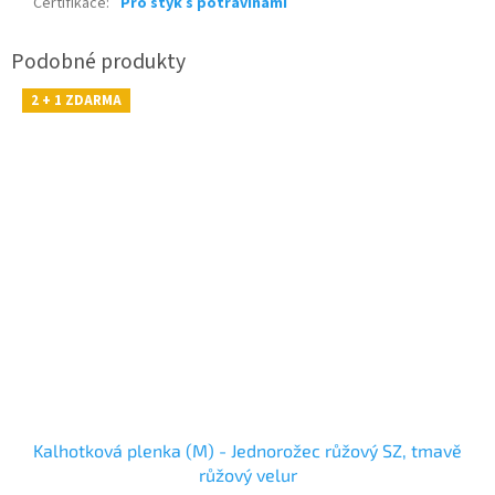
Certifikace
:
Pro styk s potravinami
2 + 1 ZDARMA
Kalhotková plenka (M) - Jednorožec růžový SZ, tmavě
růžový velur