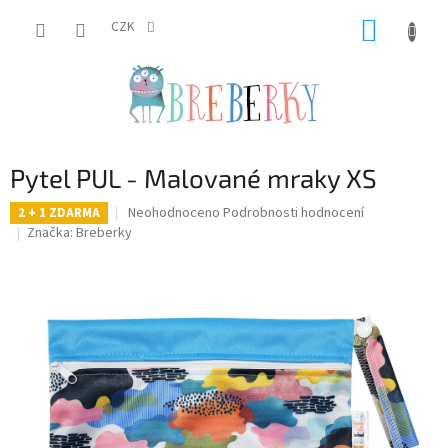
Přejít
NÁKUP
na
CZK
obsah
KOŠÍK
Pytel PUL - Malované mraky XS
Průměrné
Neohodnoceno
Podrobnosti hodnocení
2 + 1 ZDARMA
hodnocení
Značka:
Breberky
produktu
je
0,0
z
5
hvězdiček.