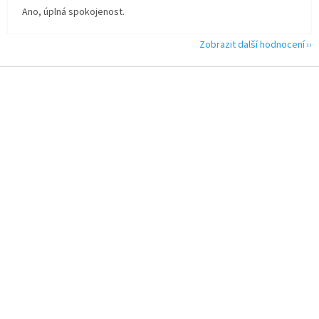
Ano, úplná spokojenost.
Zobrazit další hodnocení
Z
á
p
a
t
í