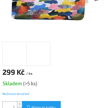
299 Kč
/ ks
Měrná
Skladem
(>5 ks)
cena:
Možnosti doručení
Přidat do košíku