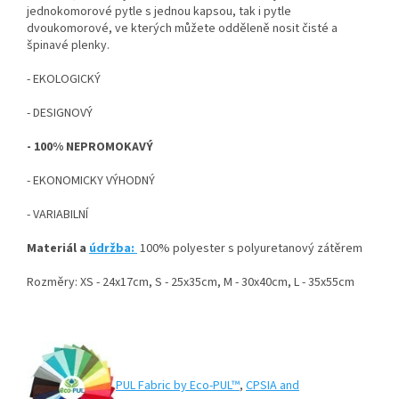
jednokomorové pytle s jednou kapsou, tak i pytle
dvoukomorové, ve kterých můžete odděleně nosit čisté a
špinavé plenky.
- EKOLOGICKÝ
- DESIGNOVÝ
- 100% NEPROMOKAVÝ
- EKONOMICKY VÝHODNÝ
- VARIABILNÍ
Materiál a
údržba:
100% polyester s polyuretanový zátěrem
Rozměry: XS - 24x17cm, S - 25x35cm, M - 30x40cm, L - 35x55cm
PUL Fabric by Eco-PUL™
,
CPSIA and