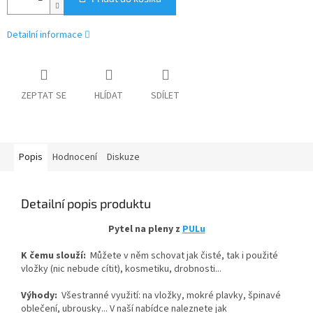
Detailní informace
ZEPTAT SE
HLÍDAT
SDÍLET
Popis
Hodnocení
Diskuze
Detailní popis produktu
Pytel na pleny z
PULu
K čemu slouží:
Můžete v něm schovat jak čisté, tak i použité
vložky (nic nebude cítit), kosmetiku, drobnosti...
Výhody:
Všestranné využití: na vložky, mokré plavky, špinavé
oblečení, ubrousky... V naší nabídce naleznete jak