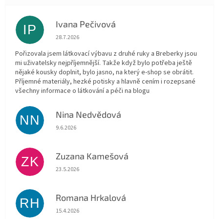
Ivana Pečivová
IP
Hodnocení obchodu je 5 z 5 hvězdiček.
28.7.2026
Pořizovala jsem látkovací výbavu z druhé ruky a Breberky jsou
mi uživatelsky nejpříjemnější. Takže když bylo potřeba ještě
nějaké kousky doplnit, bylo jasno, na který e-shop se obrátit.
Příjemné materiály, hezké potisky a hlavně cením i rozepsané
všechny informace o látkování a péči na blogu
Nina Nedvědová
NN
Hodnocení obchodu je 5 z 5 hvězdiček.
9.6.2026
Zuzana Kamešová
ZK
Hodnocení obchodu je 5 z 5 hvězdiček.
23.5.2026
Romana Hrkalová
RH
Hodnocení obchodu je 5 z 5 hvězdiček.
15.4.2026