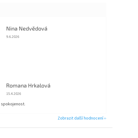
Nina Nedvědová
Hodnocení obchodu je 5 z 5 hvězdiček.
9.6.2026
Romana Hrkalová
Hodnocení obchodu je 5 z 5 hvězdiček.
15.4.2026
á spokojenost.
Zobrazit další hodnocení