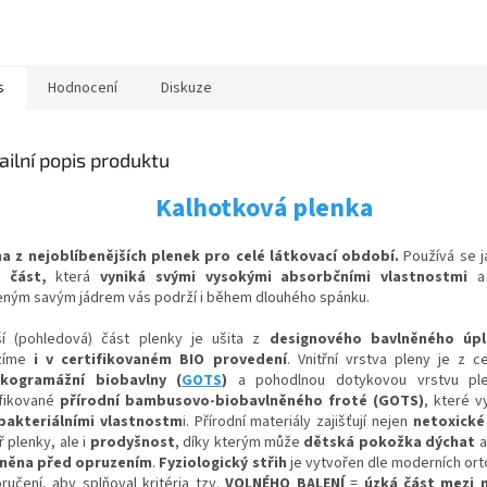
s
Hodnocení
Diskuze
ailní popis produktu
Kalhotková plenka
a z nejoblíbenějších plenek pro celé látkovací období.
Používá se 
 část,
která
vyniká svými vysokými absorbčními vlastnostmi
a 
eným savým jádrem vás podrží i během dlouhého spánku.
ší (pohledová) část plenky je ušita z
designového bavlněného úp
zíme
i v certifikovaném BIO provedení
. Vnitřní vrstva pleny je z ce
okogramážní biobavlny (
GOTS
)
a p
ohodlnou
dotykovou vrstvu ple
ifikované
přírodní bambusovo-biobavlněného froté (GOTS)
, které v
bakteriálními vlastnostm
i
.
Přírodní materiály zajišťují nejen
netoxické
ř plenky, ale i
prodyšnost
, díky kterým
může
dětská pokožka dýchat
a
něna před opruzením
.
Fyziologický střih
je vytvořen dle moderních or
ručení, aby splňoval kritéria tzv.
VOLNÉHO BALENÍ
=
úzká část mezi