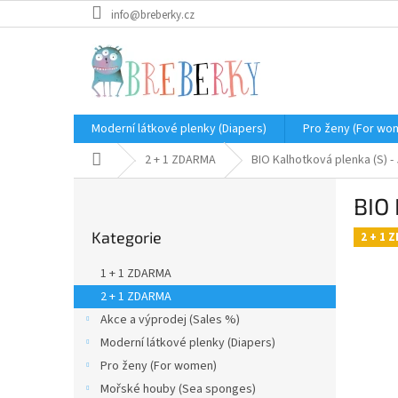
Přejít
info@breberky.cz
na
obsah
Moderní látkové plenky (Diapers)
Pro ženy (For wo
Domů
2 + 1 ZDARMA
BIO Kalhotková plenka (S) -
P
BIO 
o
Přeskočit
s
Kategorie
kategorie
2 + 1 
t
r
1 + 1 ZDARMA
a
2 + 1 ZDARMA
n
Akce a výprodej (Sales %)
n
í
Moderní látkové plenky (Diapers)
p
Pro ženy (For women)
a
Mořské houby (Sea sponges)