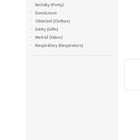
n
Nočníky (Potty)
e
Domácnost
l
Oblečení (Clothes)
Dárky (Gifts)
Metráž (fabric)
Respirátory (Respirators)