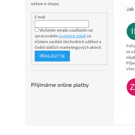
našem e-shopu.
E-mail
Vložením emailu souhlasím se
zpracováním
osobních údajů
za
účelem
zasílání obchodních sdělení a
Poři
činění dalších marketingových aktivit.
mi u
PŘIHLÁSIT SE
něja
Příj
všec
Přijímáme online platby
Z
á