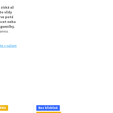
 získá až
to vždy
rve poté
 ocet nebo
 gumičky.
kamna.
te v našem
ARMA
Bez křidélek