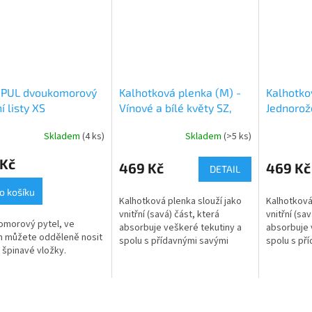
l PUL dvoukomorový
Kalhotková plenka (M) -
Kalhotko
í listy XS
Vínové a bílé květy SZ,
Jednorož
sv.růžový velur
tmavě rů
Skladem
(4 ks)
Skladem
(>5 ks)
rné
cení
 Kč
ktu
469 Kč
469 Kč
DETAIL
o košíku
Kalhotková plenka slouží jako
Kalhotková
vnitřní (savá) část, která
vnitřní (sav
omorový pytel, ve
absorbuje veškeré tekutiny a
absorbuje 
ček.
m můžete odděleně nosit
spolu s přídavnými savými
spolu s př
a špinavé vložky.
jádry tvoří jednu z najsavějších
jádry tvoří
variant přebalení. Jemně
variant př
řasené...
řasené...