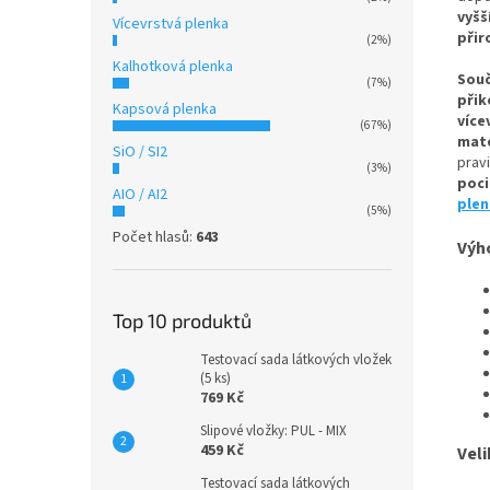
vyšš
Vícevrstvá plenka
přir
(2%)
Kalhotková plenka
Souč
(7%)
přik
Kapsová plenka
víc
(67%)
mate
SiO / SI2
prav
(3%)
poci
AIO / AI2
plen
(5%)
Počet hlasů:
643
Výh
Top 10 produktů
Testovací sada látkových vložek
(5 ks)
769 Kč
Slipové vložky: PUL - MIX
459 Kč
Veli
Testovací sada látkových