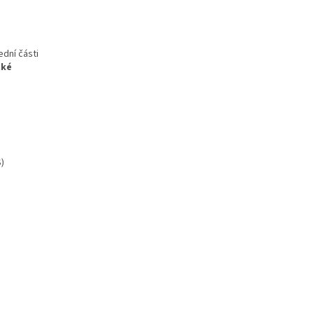
ední části
aké
)