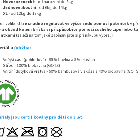
Novorozenecké
- od narození do 8kg
Jednovelikostní
- od 6kg do 15kg
XL
- od 12kg do 18kg
ou velikost
lze snadno regulovat ve výšce sedu pomocí patentek
v př
y a
obvod kolem bříška si přizpůsobíte pomocí suchého zipu nebo t
entkami
(záleží na tom jaké zapínaní jste si při nákupu vybrali).
eriál a
údržba
:
Vnější část (pohledová) - 95% bavlna a 5% elastan
Střed - 100% biobavlna (GOTS)
Vnitřní dotyková vrstva - 60% bambusová viskóza a 40% biobavlna (GOTS
riály jsou certifikovány pro děti do 3 let.