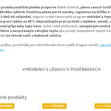
 prvním použitím plenku properte
klidně vícekrát,
plnou savost totiž
ěkolika cyklech
.
Použitou plenu perte naruby, zapnutou na bříšku a 
-3 dnů od zašpinění
, nejprve zvolte samostatný program
máchání a tep
ní prací cyklus na 60°C.
Nepoužívejte prací prášek s mýdlem, aviváž,
sivní přípravky typu Savo.
Sušte volně přehozené,
nenapínejte mokré
hlete a nevystavujte zdrojům tepla
jako je např. koupelnové topení či 
obek
lze šetrně sušit v bubnové sušičce
.
í prášky, prostředky pro odstraňování skvrn a další drogerii rovněž
zakoupí
pu.
VYROBENO S LÁSKOU V PODĚBRADECH
1 ZDARMA
2 + 1 ZDARMA
2 + 1 ZD