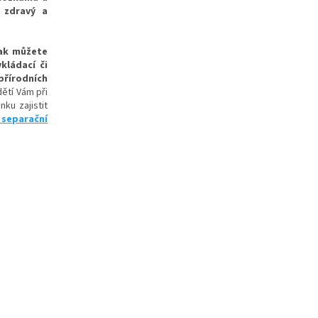
í zdravý a
šak můžete
vkládací či
přírodních
dětí Vám při
ku zajistit
 separační