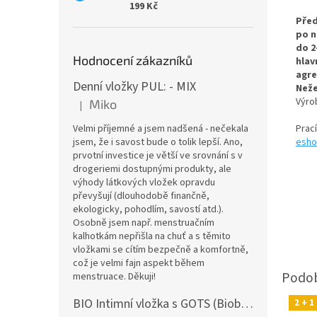
199 Kč
Před
po n
do 2
Hodnocení zákazníků
hlav
agre
Denní vložky PUL: - MIX
Neže
Výr
Miko
|
Hodnocení produktu je 5 z 5 hvězdiček.
Velmi příjemné a jsem nadšená - nečekala
Prac
jsem, že i savost bude o tolik lepší. Ano,
esho
prvotní investice je větší ve srovnání s v
drogeriemi dostupnými produkty, ale
výhody látkových vložek opravdu
převyšují (dlouhodobě finančně,
ekologicky, pohodlím, savostí atd.).
Osobně jsem např. menstruačním
kalhotkám nepřišla na chuť a s těmito
vložkami se cítím bezpečně a komfortně,
což je velmi fajn aspekt během
menstruace. Děkuji!
BIO Intimní vložka s GOTS (Biobavlněný úplet) - Malované pivoňky v hořčicové
2 + 