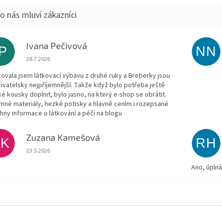
Ivana Pečivová
IP
NN
Hodnocení obchodu je 5 z 5 hvězdiček.
28.7.2026
zovala jsem látkovací výbavu z druhé ruky a Breberky jsou
živatelsky nejpříjemnější. Takže když bylo potřeba ještě
ké kousky doplnit, bylo jasno, na který e-shop se obrátit.
emné materiály, hezké potisky a hlavně cením i rozepsané
hny informace o látkování a péči na blogu
Zuzana Kamešová
ZK
RH
Hodnocení obchodu je 5 z 5 hvězdiček.
23.5.2026
Ano, úpln