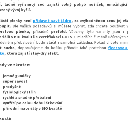
í, ladně vyřiznutý sed zajistí volný pohy
b nožiček, umožňujíc
ozený vývoj kyčlí.
ástí plenky není
přídavné savé jádro
, za zvýhodněnou cenu jej v
oupit.
Dle Vašich požadavků si můžete vybrat, zda chcete používat
evrstvou plenku,
případně
prefold
.
Všechny tyto varianty jsou
z 
riálů v BIO kvalitě s certifiakací GOTS
. U mladších či méně učůraných 
idelném přebalování bude stačit i samotná základna. Pokud chcete mimin
t sucha
, doporučujeme do košíku přihodit také pratelnou
fleecovou
ku
, která zajistí stay-dry efekt.
ody ve zkratce
:
jemné gumičky
super savost
prodyšné
fyziologický střih
rychlé a snadné přebalení
využítí po celou dobu látkování
přírodní materiály v BIO kvalitě
kosti
: