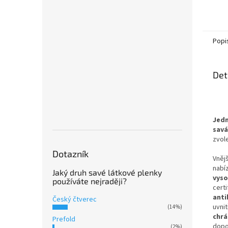
Popi
Det
Jedn
savá
zvol
Dotazník
Vněj
nabí
Jaký druh savé látkové plenky
vys
používáte nejraději?
cert
anti
Český čtverec
uvnit
(14%)
chrá
Prefold
dopo
(2%)