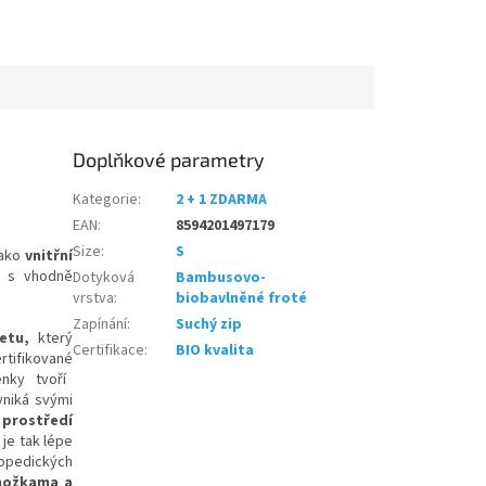
Doplňkové parametry
Kategorie
:
2 + 1 ZDARMA
EAN
:
8594201497179
Size
:
S
jako
vnitřní
s vhodně
Dotyková
Bambusovo-
vrstva
:
biobavlněné froté
Zapínání
:
Suchý zip
letu,
který
Certifikace
:
BIO kvalita
rtifikované
nky tvoří
yniká svými
 prostředí
 je tak lépe
topedických
 nožkam
a a