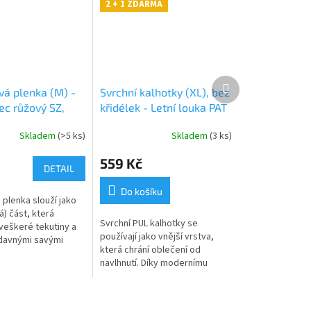
2 + 1 ZDARMA
Další
vá plenka (M) -
Svrchní kalhotky (XL), bez
produkt
ec růžový SZ,
křidélek - Letní louka PAT
žový velur
Skladem
(>5 ks)
Skladem
(3 ks)
559 Kč
DETAIL
Do košíku
 plenka slouží jako
á) část, která
Svrchní PUL kalhotky se
veškeré tekutiny a
používají jako vnější vrstva,
ídavnými savými
která chrání oblečení od
 jednu z najsavějších
navlhnutí. Díky modernímu
ebalení. Jemně
materiálu tzv. PULu jsou zcela
nepromokavé, ale zároveň...