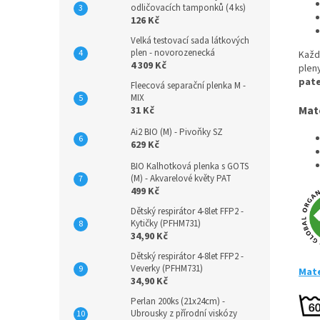
odličovacích tamponků (4 ks)
126 Kč
Velká testovací sada látkových
plen - novorozenecká
Každ
4 309 Kč
plen
pat
Fleecová separační plenka M -
MIX
Mat
31 Kč
Ai2 BIO (M) - Pivoňky SZ
629 Kč
BIO Kalhotková plenka s GOTS
(M) - Akvarelové květy PAT
499 Kč
Dětský respirátor 4-8let FFP2 -
Kytičky (PFHM731)
34,90 Kč
Dětský respirátor 4-8let FFP2 -
Veverky (PFHM731)
Mate
34,90 Kč
Perlan 200ks (21x24cm) -
Ubrousky z přírodní viskózy