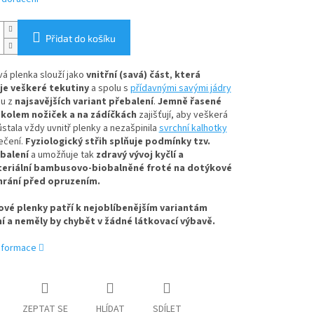
Přidat do košíku
á plenka slouží jako
vnitřní (savá) část
,
která
e veškeré tekutiny
a spolu s
přídavnými savými jádry
nu z
najsavějších variant přebalení
.
Jemně řasené
kolem nožiček a na zádíčkách
zajišťují, aby veškerá
ůstala vždy uvnitř plenky a nezašpinila
svrchní kalhotky
ečení.
Fyziologický střih splňuje podmínky tzv.
balení
a umožňuje tak
zdravý vývoj kyčlí a
teriální bambusovo-biobalněné froté na dotýkové
hrání před opruzením.
vé plenky patří k nejoblíbenějším variantám
í a neměly by chybět v žádné látkovací výbavě.
informace
ZEPTAT SE
HLÍDAT
SDÍLET