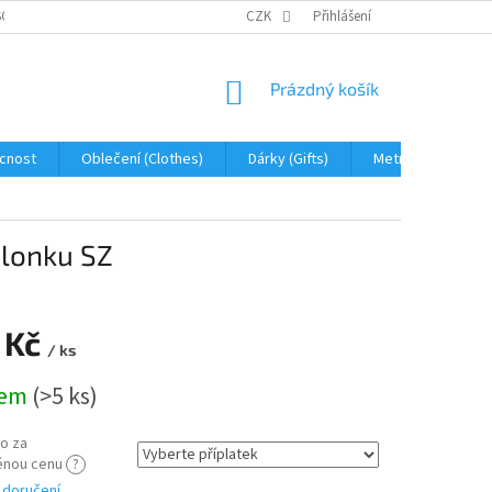
OBNÍCH ÚDAJŮ
JAK NA REKLAMACI A VRÁCENÍ ZBOŽÍ
CZK
Přihlášení
PROHLÁŠENÍ 
NÁKUPNÍ
Prázdný košík
KOŠÍK
cnost
Oblečení (Clothes)
Dárky (Gifts)
Metráž (fabric)
ilonku SZ
 Kč
/ ks
dem
(>5 ks)
o za
ěnou cenu
?
 doručení