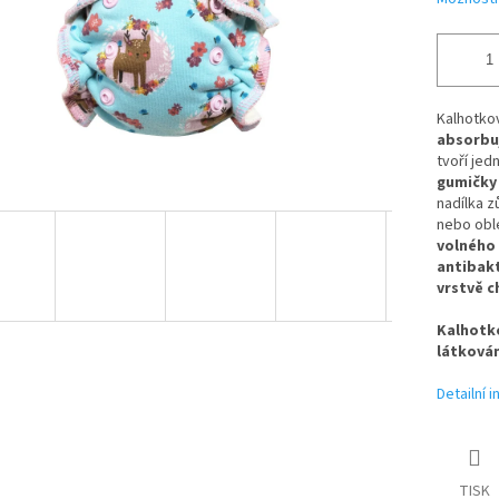
Kalhotkov
absorbuj
tvoří jed
gumičky 
nadílka z
nebo obl
volného 
antibak
vrstvě c
Kalhotko
látkován
Detailní 
TISK