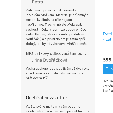
Petra
|
Hodnocení produktu je 5 z 5 hvězdiček.
Zatím mám první den zkušenost s
látkovými vložkami. Materiál je příjemný a
působí kvalitně, na těle nejsou
nepříjemné. Trochu mě ale překvapila
velikost – čekala jsem, že budou o něco
Pyte
větší. Uvidím, jak se osvědčí při delším
používání, ale první dojem je zatím spíš
- Letn
dobrý, jen by mi vyhovoval větší rozměr.
Průmě
BIO Látkový odličovací tamponek: Barevné bambusovo-biobavlněné froté
hodno
399
Jiřina Dvořáčková
produ
|
Hodnocení produktu je 5 z 5 hvězdiček.
je
Veliká spokojenost, používám už dva roky
5,0
D
a teď jsme objednala další začíná mi je
z
brát dcera ♥️🙂
5
Dvouk
hvězdi
které
čisté 
Odebírat newsletter
Vložte svůj e-mail a my vám budeme
zasílat informace o nových produktech na