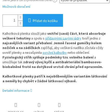
Savé jádro za zvýhodněnou cenu
?
Možnosti doručení
Přidat do košíku
Kalhotková plenka slouží jako
vnitřní (savá) část
,
která absorbuje
veškeré tekutiny
a spolu s
přídavnými savými jádry
tvoří jednu z
najsavějších variant přebalení
.
Jemně řasené gumičky kolem
nožiček a na zádíčkách
zajišťují, aby veškerá nadílka zůstala vždy
uvnitř plenky a nezašpinila
svrchní kalhotky
nebo oblečení.
Fyziologický střih splňuje podmínky tzv. volného balení
a
umožňuje tak
zdravý vývoj kyčlí a antibakteriální bambusovo-
biobalněné froté na dotýkové vrstvě chrání před opruzením.
Kalhotkové plenky patří k nejoblíbenějším variantám látkování
a neměly by chybět v žádné látkovací výbavě.
Detailní informace