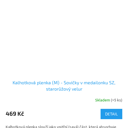
Kalhotková plenka (M) - Sovičky v medailonku SZ,
starorůžový velur
Skladem
(>5 ks)
469 Kč
DETAIL
Kalhotková plenka slouží jako vnitřní (savá) část, která absorbuje