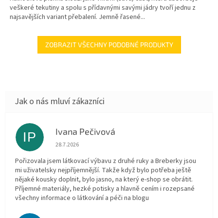
veškeré tekutiny a spolu s přídavnými savými jádry tvoří jednu z
najsavějších variant přebalení. Jemně řasené...
ZOBRAZIT VŠECHNY PODOBNÉ PRODUKTY
Ivana Pečivová
IP
Hodnocení obchodu je 5 z 5 hvězdiček.
28.7.2026
Pořizovala jsem látkovací výbavu z druhé ruky a Breberky jsou
mi uživatelsky nejpříjemnější. Takže když bylo potřeba ještě
nějaké kousky doplnit, bylo jasno, na který e-shop se obrátit.
Příjemné materiály, hezké potisky a hlavně cením i rozepsané
všechny informace o látkování a péči na blogu