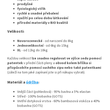
prodyšné
fyziologický střih
rychlé a snadné přebalení
využítí po celou dobu látkování
přírodní materiály v BIO kvalitě
Velikosti
:
Novorozenecké
- od narození do 8kg
Jednovelikostní
- od 6kg do 15kg
XL
- od 12kg do 18kg
Každou velikost
lze snadno regulovat ve výšce sedu pomocí
patentek
v přední části pleny a
obvod kolem bříška si
přizpůsobíte pomocí suchého zipu nebo také patentkami
(záleží na tom jaké zapínaní jste si při nákupu vybrali).
Materiál a
údržba
:
Vnější část (pohledová) - 95% bavlna a 5% elastan
Střed - 100% biobavlna (GOTS)
Vnitřní dotyková vrstva - 60% bambusová viskóza a 40%
biobavlna (GOTS)