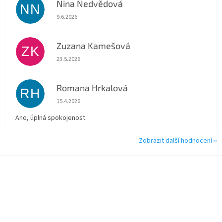
Nina Nedvědová
NN
Hodnocení obchodu je 5 z 5 hvězdiček.
9.6.2026
Zuzana Kamešová
ZK
Hodnocení obchodu je 5 z 5 hvězdiček.
23.5.2026
Romana Hrkalová
RH
Hodnocení obchodu je 5 z 5 hvězdiček.
15.4.2026
Ano, úplná spokojenost.
Zobrazit další hodnocení
Z
á
p
a
t
í