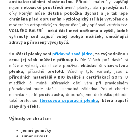
antibakteriálními vlastnostm
i
.
Přírodní materiály zajišťují
nejen
netoxické prostředí
uvnitř plenky, ale i
prodyšnost
,
díky kterým
může
dětská pokožka dýchat
a je tak lépe
chráněna před opruzením
.
Fyziologický střih
je vytvořen dle
moderních ortopedických doporučení, aby splňoval kritéria tzv.
VOLNÉHO BALENÍ
=
úzká část mezi nožkam
a a vyšší, ladně
vyřiznutý sed zajistí volný pohy
b nožiček, umožňující
zdravý a přirozený vývoj kyčlí.
Součástí plenky není
přídavné savé jádro
, za zvýhodněnou
cenu jej však můžete přikoupit.
Dle Vašich požadavků si
můžete vybrat, zda chcete používat
vkládací či vícevrstvou
plenku,
případně
prefold
.
Všechny tyto varianty jsou
z
přírodních materiálů v BIO kvalitě s certifiakací GOTS
. U
mladších či méně učůraných dětí Vám při pravidelném
přebalování bude stačit i samotná základna. Pokud chcete
miminku zajistit
pocit sucha
, doporučujeme do košíku přihodit
také pratelnou
fleecovou separační plenku
, která zajistí
stay-dry efekt.
Výhody ve zkratce
:
jemné gumičky
super savost