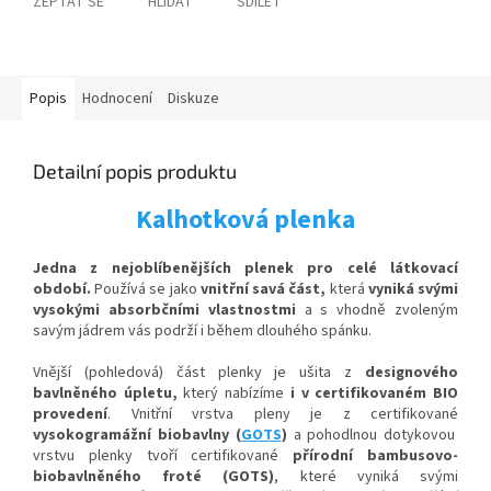
ZEPTAT SE
HLÍDAT
SDÍLET
Popis
Hodnocení
Diskuze
Detailní popis produktu
Kalhotková plenka
Jedna z nejoblíbenějších plenek pro celé látkovací
období.
Používá se jako
vnitřní savá část,
která
vyniká svými
vysokými absorbčními vlastnostmi
a s vhodně zvoleným
savým jádrem vás podrží i během dlouhého spánku.
Vnější (pohledová) část plenky je ušita z
designového
bavlněného úpletu,
který nabízíme
i v certifikovaném BIO
provedení
. Vnitřní vrstva pleny je z certifikované
vysokogramážní biobavlny (
GOTS
)
a p
ohodlnou
dotykovou
vrstvu plenky tvoří certifikované
přírodní bambusovo-
biobavlněného froté (GOTS)
, které vyniká svými