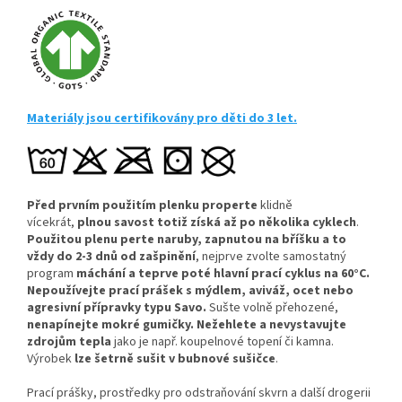
Materiály jsou certifikovány pro děti do 3 let.
Před prvním použitím plenku properte
klidně
vícekrát,
plnou savost totiž získá až po několika cyklech
.
Použitou plenu perte naruby, zapnutou na bříšku a to
vždy do 2-3 dnů od zašpinění
, nejprve zvolte samostatný
program
máchání a teprve poté hlavní prací cyklus na 60°C.
Nepoužívejte prací prášek s mýdlem, aviváž, ocet nebo
agresivní přípravky typu Savo.
Sušte volně přehozené,
nenapínejte mokré gumičky.
Nežehlete a nevystavujte
zdrojům tepla
jako je např. koupelnové topení či kamna.
Výrobek
lze šetrně sušit v bubnové sušičce
.
Prací prášky, prostředky pro odstraňování skvrn a další drogerii