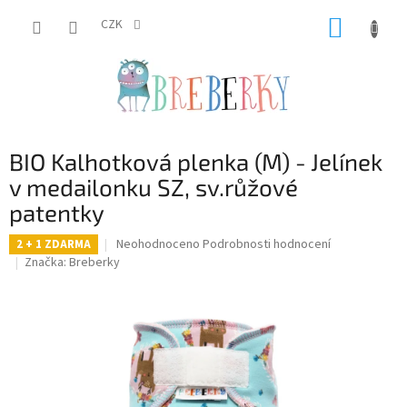
Přejít
NÁKUP
na
CZK
obsah
KOŠÍK
BIO Kalhotková plenka (M) - Jelínek
v medailonku SZ, sv.růžové
patentky
Průměrné
Neohodnoceno
Podrobnosti hodnocení
2 + 1 ZDARMA
hodnocení
Značka:
Breberky
produktu
je
0,0
z
5
hvězdiček.