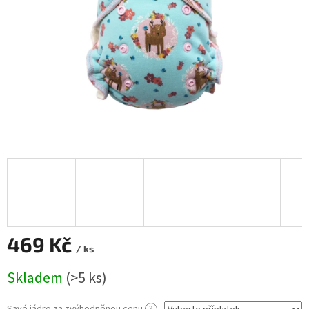
469 Kč
/ ks
Měrná
Skladem
(>5 ks)
cena: