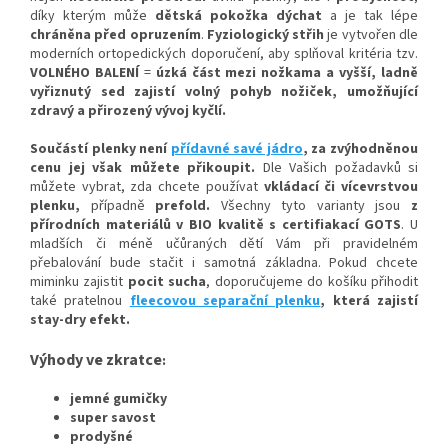
díky kterým
může
dětská pokožka dýchat
a je tak lépe
chráněna před opruzením
.
Fyziologický střih
je vytvořen dle
moderních ortopedických doporučení, aby splňoval kritéria tzv.
VOLNÉHO BALENÍ
=
úzká část mezi nožkam
a a vyšší, ladně
vyřiznutý sed zajistí volný pohy
b nožiček, umožňující
zdravý a přirozený vývoj kyčlí.
Součástí plenky není
přídavné savé jádro
, za zvýhodněnou
cenu jej však můžete přikoupit.
Dle Vašich požadavků si
můžete vybrat, zda chcete používat
vkládací či vícevrstvou
plenku,
případně
prefold
.
Všechny tyto varianty jsou
z
přírodních materiálů v BIO kvalitě s certifiakací GOTS
. U
mladších či méně učůraných dětí Vám při pravidelném
přebalování bude stačit i samotná základna. Pokud chcete
miminku zajistit
pocit sucha
, doporučujeme do košíku přihodit
také pratelnou
fleecovou separační plenku
, která zajistí
stay-dry efekt.
Výhody ve zkratce
:
jemné gumičky
super savost
prodyšné