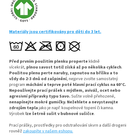
Materiály jsou certifikovány pro děti do 3 let.
Před prvním použitím plenku properte
klidně
vícekrát,
plnou savost totiž získá až po několika cyklech
.
Použitou plenu perte naruby, zapnutou na bříšku a to
vždy do 2-3 dnů od zašpinění
, nejprve zvolte samostatný
program
máchání a teprve poté hlavní prací cyklus na 60°C.
Nepoužívejte prací prášek s mýdlem, aviváž, ocet nebo
agresivní přípravky typu Savo.
Sušte volně přehozené,
nenapínejte mokré gumičky.
Nežehlete a nevystavujte
zdrojům tepla
jako je např. koupelnové topení či kamna.
Výrobek
lze šetrně sušit v bubnové sušičce
.
Prací prášky, prostředky pro odstraňování skvrn a další drogerii
rovněž
zakoupíte v našem eshopu.