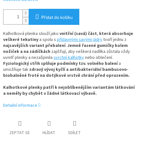
Přidat do košíku
Kalhotková plenka slouží jako
vnitřní (savá) část
,
která absorbuje
veškeré tekutiny
a spolu s
přídavnými savými jádry
tvoří jednu z
najsavějších variant přebalení
.
Jemně řasené gumičky kolem
nožiček a na zádíčkách
zajišťují, aby veškerá nadílka zůstala vždy
uvnitř plenky a nezašpinila
svrchní kalhotky
nebo oblečení.
Fyziologický střih splňuje podmínky tzv. volného balení
a
umožňuje tak
zdravý vývoj kyčlí a antibakteriální bambusovo-
biobalněné froté na dotýkové vrstvě chrání před opruzením.
Kalhotkové plenky patří k nejoblíbenějším variantám látkování
a neměly by chybět v žádné látkovací výbavě.
Detailní informace
ZEPTAT SE
HLÍDAT
SDÍLET