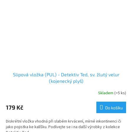
Slipová vložka (PUL) - Detektiv Ted, sv. žlutý velur
(kojenecký plyš)
Skladem
(>5 ks)
179 Kč
Do košíku
Diskrétní vložka vhodná při slabém krvácení, mírné inkontinenci či
jako pojistka ke kalíšku. Podívejte se i na další výrobky z kolekce