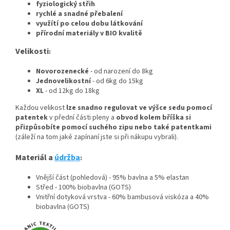
fyziologický střih
rychlé a snadné přebalení
využítí po celou dobu látkování
přírodní materiály v BIO kvalitě
Velikosti
:
Novorozenecké
- od narození do 8kg
Jednovelikostní
- od 6kg do 15kg
XL
- od 12kg do 18kg
Každou velikost
lze snadno regulovat ve výšce sedu pomocí
patentek
v přední části pleny a
obvod kolem bříška si
přizpůsobíte pomocí suchého zipu nebo také patentkami
(záleží na tom jaké zapínaní jste si při nákupu vybrali).
Materiál a
údržba
:
Vnější část (pohledová) - 95% bavlna a 5% elastan
Střed - 100% biobavlna (GOTS)
Vnitřní dotyková vrstva - 60% bambusová viskóza a 40%
biobavlna (GOTS)