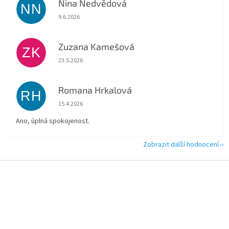
Nina Nedvědová
NN
Hodnocení obchodu je 5 z 5 hvězdiček.
9.6.2026
Zuzana Kamešová
ZK
Hodnocení obchodu je 5 z 5 hvězdiček.
23.5.2026
Romana Hrkalová
RH
Hodnocení obchodu je 5 z 5 hvězdiček.
15.4.2026
Ano, úplná spokojenost.
Zobrazit další hodnocení
Z
á
p
a
t
í