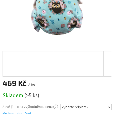
469 Kč
/ ks
Měrná
Skladem
(>5 ks)
cena:
Savé jádro za zvýhodněnou cenu
?
Možnosti doručení