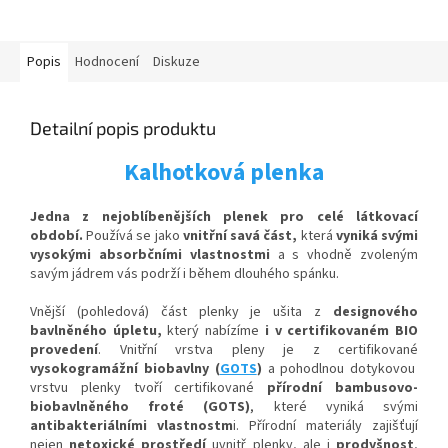
Popis
Hodnocení
Diskuze
Detailní popis produktu
Kalhotková plenka
Jedna z nejoblíbenějších plenek pro celé látkovací
období.
Používá se jako
vnitřní savá část,
která
vyniká svými
vysokými absorbčními vlastnostmi
a s vhodně zvoleným
savým jádrem vás podrží i během dlouhého spánku.
Vnější (pohledová) část plenky je ušita z
designového
bavlněného úpletu,
který nabízíme
i v certifikovaném BIO
provedení
. Vnitřní vrstva pleny je z certifikované
vysokogramážní biobavlny (
GOTS
)
a p
ohodlnou
dotykovou
vrstvu plenky tvoří certifikované
přírodní bambusovo-
biobavlněného froté (GOTS)
, které vyniká svými
antibakteriálními vlastnostm
i
.
Přírodní materiály zajišťují
nejen
netoxické prostředí
uvnitř plenky, ale i
prodyšnost
,