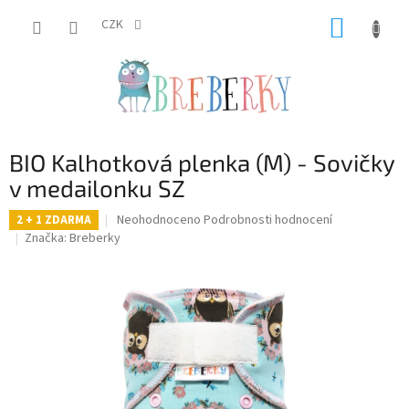
Přejít
NÁKUP
na
CZK
obsah
KOŠÍK
BIO Kalhotková plenka (M) - Sovičky
v medailonku SZ
Průměrné
Neohodnoceno
Podrobnosti hodnocení
2 + 1 ZDARMA
hodnocení
Značka:
Breberky
produktu
je
0,0
z
5
hvězdiček.