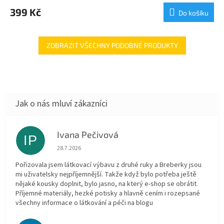
399 Kč
Do košíku
ZOBRAZIT VŠECHNY PODOBNÉ PRODUKTY
Ivana Pečivová
IP
Hodnocení obchodu je 5 z 5 hvězdiček.
28.7.2026
Pořizovala jsem látkovací výbavu z druhé ruky a Breberky jsou
mi uživatelsky nejpříjemnější. Takže když bylo potřeba ještě
nějaké kousky doplnit, bylo jasno, na který e-shop se obrátit.
Příjemné materiály, hezké potisky a hlavně cením i rozepsané
všechny informace o látkování a péči na blogu