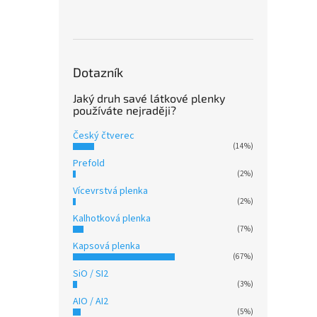
629
All in
mezi n
Dotazník
rychlo
jednor
Jaký druh savé látkové plenky
mezi...
používáte nejraději?
Novi
Český čtverec
Bez 
(14%)
Prefold
(2%)
Vícevrstvá plenka
(2%)
Kalhotková plenka
(7%)
Kapsová plenka
(67%)
Ai2 B
SiO / SI2
SZ
(3%)
AIO / AI2
(5%)