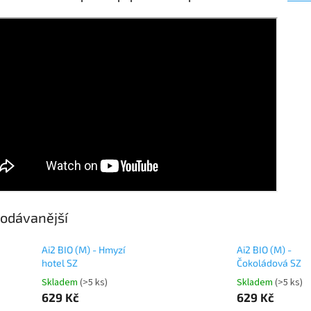
odávanější
Ai2 BIO (M) - Hmyzí
Ai2 BIO (M) -
hotel SZ
Čokoládová SZ
Skladem
(>5 ks)
Skladem
(>5 ks)
629 Kč
629 Kč