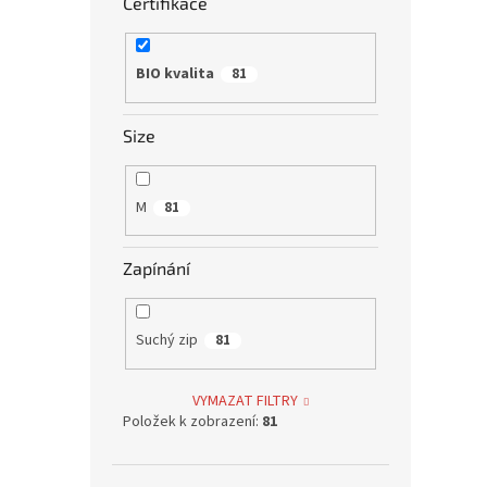
Certifikace
629
All in
BIO kvalita
81
mezi n
rychlo
jednor
Size
mezi n
Bez 
M
81
Zapínání
Suchý zip
81
Ai2 B
VYMAZAT FILTRY
Položek k zobrazení:
81