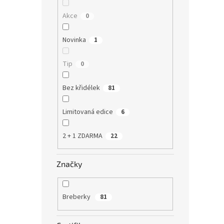
Akce
0
All in
mezi n
rychlo
Novinka
1
jednor
mezi...
Tip
0
Bez 
Bez křidélek
81
Limitovaná edice
6
2 + 1 ZDARMA
22
Značky
Ai2 
SZ
Breberky
81