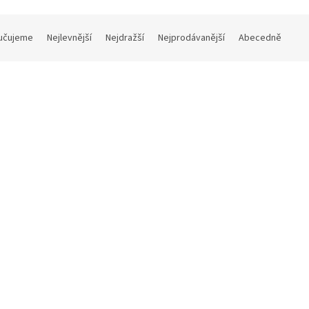
učujeme
Nejlevnější
Nejdražší
Nejprodávanější
Abecedně
křidélek
Bez křidélek
IO (M) - Podzimní táborák SZ
Ai2 BIO (M) - Kvítek SZ
Skladem
(>5 ks)
Sklad
 Kč
DETAIL
629 Kč
D