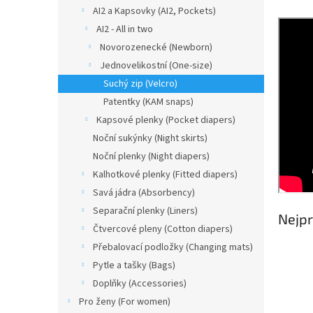
n
AI2 a Kapsovky (AI2, Pockets)
e
AI2 - All in two
l
Novorozenecké (Newborn)
Jednovelikostní (One-size)
Suchý zip (Velcro)
Patentky (KAM snaps)
Kapsové plenky (Pocket diapers)
Noční sukýnky (Night skirts)
Noční plenky (Night diapers)
Kalhotkové plenky (Fitted diapers)
Savá jádra (Absorbency)
Separační plenky (Liners)
Nejpr
Čtvercové pleny (Cotton diapers)
Přebalovací podložky (Changing mats)
Pytle a tašky (Bags)
Doplňky (Accessories)
Pro ženy (For women)