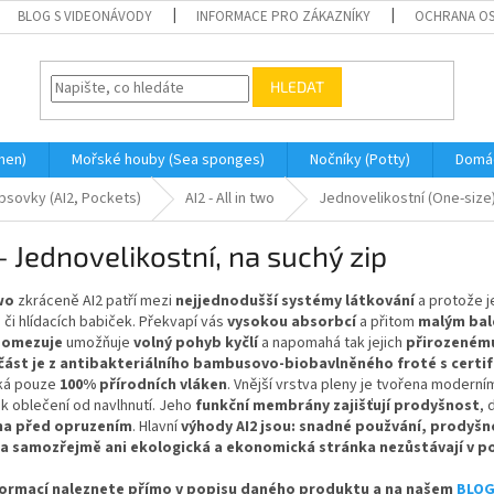
BLOG S VIDEONÁVODY
INFORMACE PRO ZÁKAZNÍKY
OCHRANA OS
HLEDAT
men)
Mořské houby (Sea sponges)
Nočníky (Potty)
Domá
apsovky (AI2, Pockets)
AI2 - All in two
Jednovelikostní (One-size
- Jednovelikostní, na suchý zip
Two
zkráceně AI2 patří mezi
nejjednodušší systémy látkování
a protože j
ů či hlídacích babiček. Překvapí vás
vysokou absorbcí
a přitom
malým bal
eomezuje
umožňuje
volný pohyb kyčlí
a napomahá tak jejich
přirozenému
 část je z antibakteriálního bambusovo-biobavlněného froté s certi
ká pouze
100% přírodních vláken
. Vnější vrstva pleny je tvořena modern
ak oblečení od navlhnutí. Jeho
funkční membrány zajišťují prodyšnost
, 
na před opruzením
.
Hlavní
výhody AI2 jsou: snadné použvání, prodyšn
a samozřejmě ani ekologická a ekonomická stránka nezůstávají v p
formací naleznete přímo v popisu daného produktu a na našem
BLO