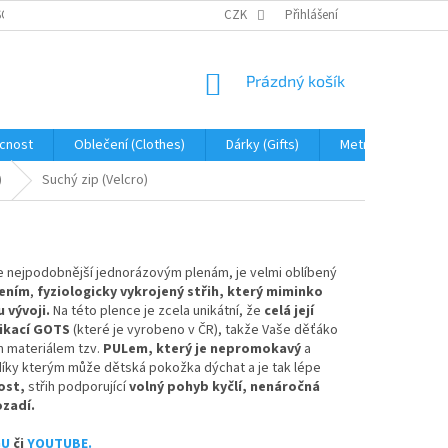
OBNÍCH ÚDAJŮ
JAK NA REKLAMACI A VRÁCENÍ ZBOŽÍ
CZK
Přihlášení
PROHLÁŠENÍ 
NÁKUPNÍ
Prázdný košík
KOŠÍK
cnost
Oblečení (Clothes)
Dárky (Gifts)
Metráž (fabric)
)
Suchý zip (Velcro)
e nejpodobnější jednorázovým plenám, je velmi oblíbený
ením
,
fyziologicky vykrojený střih, který miminko
 vývoji
.
Na této plence je zcela unikátní, že
celá její
fikací GOTS
(které je vyrobeno v ČR), takže Vaše děťáko
ím materiálem tzv.
PULem, který je nepromokavý
a
díky kterým může dětská pokožka dýchat a je tak lépe
ost,
střih podporující
volný pohyb kyčlí, nenáročná
ozadí.
GU
či
YOUTUBE.