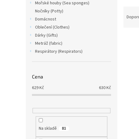
Mořské houby (Sea sponges)
Ř
Nočníky (Potty)
a
Dopor
Domácnost
z
Oblečení (Clothes)
e
Dárky (Gifts)
V
n
Bez 
ý
í
Metráž (fabric)
p
p
Respirátory (Respirators)
i
r
s
o
p
d
Cena
r
u
o
k
629
Kč
630
Kč
d
t
u
ů
Ai2 B
k
t
ů
Na skladě
81
629