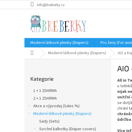
Přejít
info@breberky.cz
na
obsah
Moderní látkové plenky (Diapers)
Pro ženy (For wo
Domů
Moderní látkové plenky (Diapers)
AI2 a K
P
AIO 
o
Přeskočit
s
Kategorie
kategorie
All in 
t
u tatínk
r
1 + 1 ZDARMA
nijak n
a
vnitřní
2 + 1 ZDARMA
n
se dotý
Akce a výprodej (Sales %)
n
chrání t
í
Moderní látkové plenky (Diapers)
chráně
údržba 
p
Sady (Sets)
a
Svrchní kalhotky (Diaper covers)
Více in