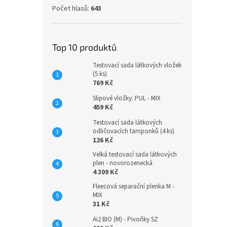
Počet hlasů:
643
629
All in
Top 10 produktů
mezi n
rychlo
Testovací sada látkových vložek
jednor
(5 ks)
mezi n
769 Kč
Bez 
Slipové vložky: PUL - MIX
459 Kč
Testovací sada látkových
odličovacích tamponků (4 ks)
126 Kč
Velká testovací sada látkových
plen - novorozenecká
4 309 Kč
Fleecová separační plenka M -
MIX
Ai2 B
31 Kč
Ai2 BIO (M) - Pivoňky SZ