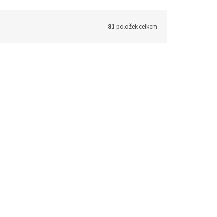
81
položek celkem
Bez křidélek
Ai2 BIO (M) - Pávi SZ
em
(>5 ks)
Skladem
(>5 ks)
ETAIL
629 Kč
DETAIL