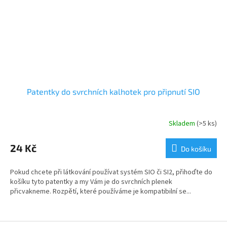
Patentky do svrchních kalhotek pro připnutí SIO
Skladem
(>5 ks)
24 Kč
Do košíku
Pokud chcete při látkování používat systém SIO či SI2, přihoďte do
košíku tyto patentky a my Vám je do svrchních plenek
přicvakneme. Rozpětí, které používáme je kompatibilní se...
Z