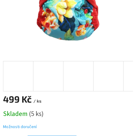
499 Kč
/ ks
Měrná
Skladem
(5 ks)
cena:
Možnosti doručení