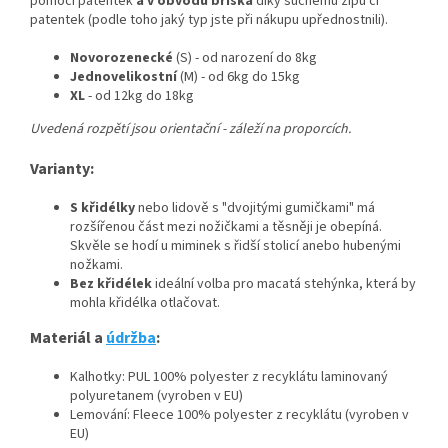
pomocí patentek
a v obvodu bříška
díky suchému zipu či
patentek (podle toho jaký typ jste při nákupu upřednostnili).
Novorozenecké
(S) - od narození do 8kg
Jednovelikostní
(M) - od 6kg do 15kg
XL
- od 12kg do 18kg
Uvedená rozpětí jsou orientační - záleží na proporcích.
Varianty:
S křidélky
nebo lidově s "dvojitými gumičkami" má
rozšířenou část mezi nožičkami a těsněji je obepíná.
Skvěle se hodí u miminek s řidší stolicí anebo hubenými
nožkami.
Bez křidélek
ideální volba pro macatá stehýnka, která by
mohla křidélka otlačovat.
Materiál a
údržba
:
Kalhotky: PUL 100% polyester z recyklátu laminovaný
polyuretanem (vyroben v EU)
Lemování: Fleece 100% polyester z recyklátu (vyroben v
EU)