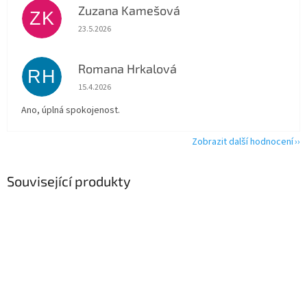
Zuzana Kamešová
ZK
Hodnocení obchodu je 5 z 5 hvězdiček.
23.5.2026
Romana Hrkalová
RH
Hodnocení obchodu je 5 z 5 hvězdiček.
15.4.2026
Ano, úplná spokojenost.
Zobrazit další hodnocení
Související produkty