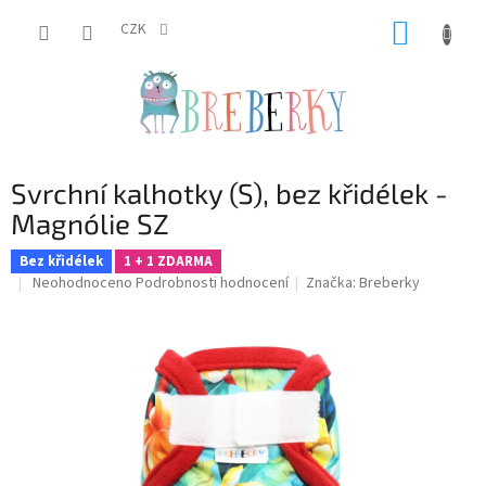
Přejít
NÁKUP
na
CZK
obsah
KOŠÍK
Svrchní kalhotky (S), bez křidélek -
Magnólie SZ
Bez křidélek
1 + 1 ZDARMA
Průměrné
Neohodnoceno
Podrobnosti hodnocení
Značka:
Breberky
hodnocení
produktu
je
0,0
z
5
hvězdiček.