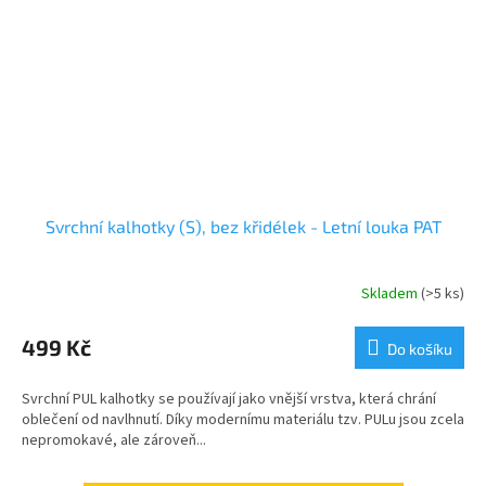
Svrchní kalhotky (S), bez křidélek - Letní louka PAT
Skladem
(>5 ks)
499 Kč
Do košíku
Svrchní PUL kalhotky se používají jako vnější vrstva, která chrání
oblečení od navlhnutí. Díky modernímu materiálu tzv. PULu jsou zcela
nepromokavé, ale zároveň...