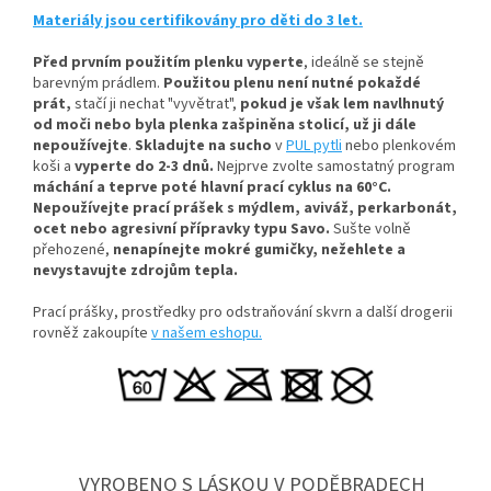
Materiály jsou certifikovány pro děti do 3 let.
Před prvním použitím plenku vyperte
, ideálně se stejně
barevným prádlem.
Použitou plenu není nutné pokaždé
prát,
stačí ji nechat "vyvětrat",
pokud je však lem navlhnutý
od moči nebo byla plenka zašpiněna stolicí, už ji dále
nepoužívejte
.
Skladujte na sucho
v
PUL pytli
nebo plenkovém
koši a
vyperte do 2-3 dnů.
Nejprve zvolte samostatný program
máchání a teprve poté hlavní prací cyklus na 60°C.
Nepoužívejte prací prášek s mýdlem, aviváž, perkarbonát,
ocet nebo agresivní přípravky typu Savo.
Sušte volně
přehozené,
nenapínejte mokré gumičky, n
ežehlete a
nevystavujte zdrojům tepla.
Prací prášky, prostředky pro odstraňování skvrn a další drogerii
rovněž zakoupíte
v našem eshopu.
VYROBENO S LÁSKOU V PODĚBRADECH