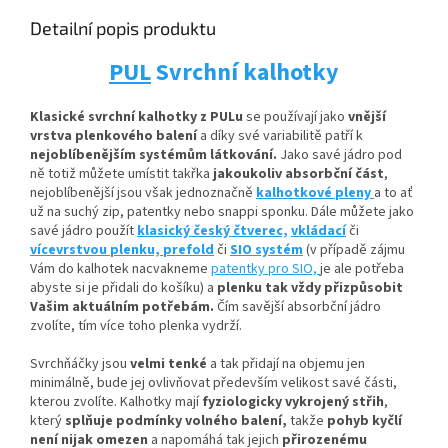
Detailní popis produktu
PUL
Svrchní kalhotky
Klasické svrchní kalhotky z PULu
se používají jako
vnější
vrstva plenkového balení
a díky své variabilitě patří k
nejoblíbenějším systémům látkování.
Jako savé jádro pod
ně totiž můžete umístit
takřka
jakoukoliv absorbční
část
,
nejoblíbenější jsou však jednoznačně
kalhotkové pleny
a to ať
už na suchý zip, patentky nebo snappi sponku. Dále můžete jako
savé jádro použít
klasický český čtverec,
vkládací
či
vícevrstvou plenku,
prefold
či
SIO systém
(v případě zájmu
Vám do kalhotek nacvakneme
patentky pro SIO,
je ale potřeba
abyste si je přidali do košíku) a
plenku tak vždy přizpůsobit
Vašim aktuálním potřebám.
Čím savější absorbční jádro
zvolíte, tím více toho plenka vydrží.
Svrchňáčky jsou
velmi tenké
a tak přidají na objemu jen
minimálně, bude jej ovlivňovat především velikost savé části,
kterou zvolíte. Kalhotky mají
fyziologicky vykrojený střih
,
který
splňuje podmínky volného balení,
takže
pohyb kyčlí
není nijak omezen
a napomáhá tak jejich
přirozenému