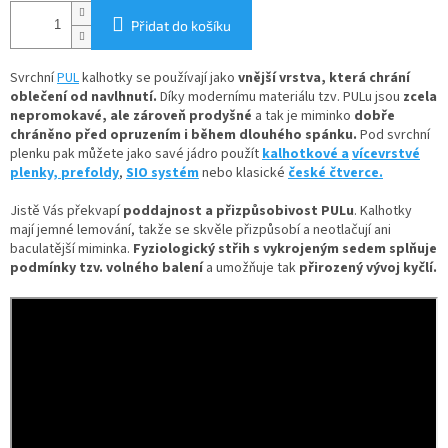
Přidat do košíku
Svrchní
PUL
kalhotky se používají jako
vnější vrstva, která chrání
oblečení od navlhnutí.
Díky
modernímu materiálu tzv. PULu jsou
zcela
nepromokavé, ale zároveň prodyšné
a tak je miminko
dobře
chráněno před opruzením i během dlouhého spánku.
Pod svrchní
plenku pak můžete jako savé jádro použít
kalhotkové a
vícevrstvé
plenky,
prefoldy
,
SIO systém
nebo klasické
české čtverce.
Jistě Vás překvapí
poddajnost a přizpůsobivost PULu
. Kalhotky
mají jemné lemování, takže se skvěle přizpůsobí a neotlačují ani
baculatější miminka.
Fyziologický střih s vykrojeným sedem splňuje
podmínky tzv. volného balení
a umožňuje tak
přirozený vývoj kyčlí.