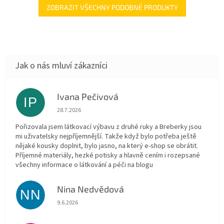
ZOBRAZIT VŠECHNY PODOBNÉ PRODUKTY
Ivana Pečivová
IP
Hodnocení obchodu je 5 z 5 hvězdiček.
28.7.2026
Pořizovala jsem látkovací výbavu z druhé ruky a Breberky jsou
mi uživatelsky nejpříjemnější. Takže když bylo potřeba ještě
nějaké kousky doplnit, bylo jasno, na který e-shop se obrátit.
Příjemné materiály, hezké potisky a hlavně cením i rozepsané
všechny informace o látkování a péči na blogu
Nina Nedvědová
NN
Hodnocení obchodu je 5 z 5 hvězdiček.
9.6.2026