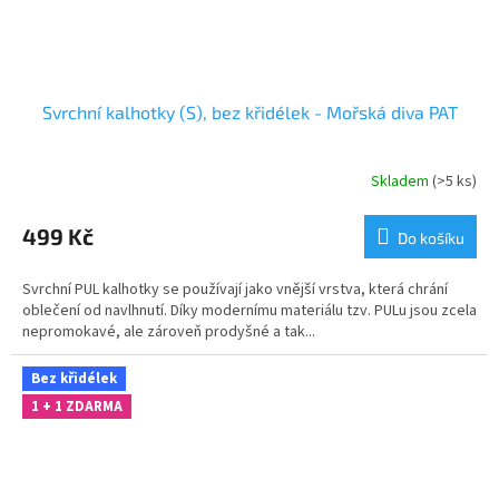
Svrchní kalhotky (S), bez křidélek - Mořská diva PAT
Skladem
(>5 ks)
499 Kč
Do košíku
Svrchní PUL kalhotky se používají jako vnější vrstva, která chrání
oblečení od navlhnutí. Díky modernímu materiálu tzv. PULu jsou zcela
nepromokavé, ale zároveň prodyšné a tak...
Bez křidélek
1 + 1 ZDARMA