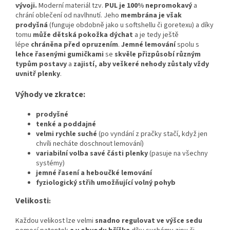
vývoji
.
Moderní materiál tzv.
PUL je 100% nepromokavý
a
chrání oblečení od navlhnutí. Jeho
membrána je však
prodyšná
(funguje obdobně jako u softshellu či goretexu) a díky
tomu
může dětská pokožka dýchat
a je tedy ještě
lépe
chráněna před opruzením
.
Jemné lemování
spolu s
lehce řasenými gumičkami
se
skvěle přizpůsobí různým
typům postavy
a
zajistí, aby veškeré nehody zůstaly vždy
uvnitř plenky
.
Výhody ve zkratce:
prodyšné
tenké a poddajné
velmi rychle suché
(po vyndání z pračky stačí, když jen
chvíli necháte doschnout lemování)
variabilní volba savé části plenky
(pasuje na všechny
systémy)
jemné řasení a heboučké lemování
fyziologický střih umožňující volný pohyb
Velikosti
:
Každou velikost lze velmi
snadno regulovat ve výšce sedu