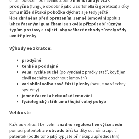
chrání oblečení od navlhnutí. Jeho
membrána je však
prodyšná
(funguje obdobně jako u softshellu či goretexu) a díky
tomu
může dětská pokožka dýchat
a je tedy ještě
lépe
chráněna před opruzením
.
Jemné lemování
spolu s
lehce řasenými gumičkami
se
skvěle přizpůsobí různým
typům postavy
a
zajistí, aby veškeré nehody zůstaly vždy
uvnitř plenky
.
Výhody ve zkratce:
prodyšné
tenké a poddajné
velmi rychle suché
(po vyndání z pračky stačí, když jen
chvíli necháte doschnout lemování)
variabilní volba savé části plenky
(pasuje na všechny
systémy)
jemné řasení a heboučké lemování
fyziologický střih umožňující volný pohyb
Velikosti
:
Každou velikost lze velmi
snadno regulovat ve výšce sedu
pomocí patentek
a v obvodu bříška
díky suchému zipu či
patentek (podle toho jaký typ jste při nákupu upřednostnili).