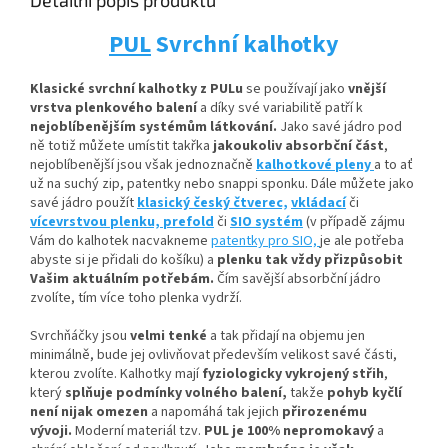
Detailní popis produktu
PUL
Svrchní kalhotky
Klasické svrchní kalhotky z PULu
se používají jako
vnější
vrstva plenkového balení
a díky své variabilitě patří k
nejoblíbenějším systémům látkování.
Jako savé jádro pod
ně totiž můžete umístit
takřka
jakoukoliv absorbční
část
,
nejoblíbenější jsou však jednoznačně
kalhotkové pleny
a to ať
už na suchý zip, patentky nebo snappi sponku. Dále můžete jako
savé jádro použít
klasický český čtverec,
vkládací
či
vícevrstvou plenku,
prefold
či
SIO systém
(v případě zájmu
Vám do kalhotek nacvakneme
patentky pro SIO,
je ale potřeba
abyste si je přidali do košíku) a
plenku tak vždy přizpůsobit
Vašim aktuálním potřebám.
Čím savější absorbční jádro
zvolíte, tím více toho plenka vydrží.
Svrchňáčky jsou
velmi tenké
a tak přidají na objemu jen
minimálně, bude jej ovlivňovat především velikost savé části,
kterou zvolíte. Kalhotky mají
fyziologicky vykrojený střih
,
který
splňuje podmínky volného balení,
takže
pohyb kyčlí
není nijak omezen
a napomáhá tak jejich
přirozenému
vývoji
.
Moderní materiál tzv.
PUL je 100% nepromokavý
a