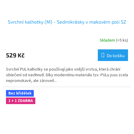
Svrchní kalhotky (M) - Sedmikrásky v makovém poli SZ
Skladem
(>5 ks)
529 Kč
Do košíku
Svrchní PUL kalhotky se používají jako vnější vrstva, která chrání
oblečení od navlhnutí. Díky modernímu materiálu tzv. PULu jsou zcela
nepromokavé, ale zároveň...
Bez křidélek
1 + 1 ZDARMA