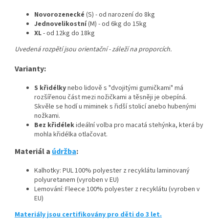
Novorozenecké
(S) - od narození do 8kg
Jednovelikostní
(M) - od 6kg do 15kg
XL
- od 12kg do 18kg
Uvedená rozpětí jsou orientační - záleží na proporcích.
Varianty:
S křidélky
nebo lidově s "dvojitými gumičkami" má
rozšířenou část mezi nožičkami a těsněji je obepíná.
Skvěle se hodí u miminek s řidší stolicí anebo hubenými
nožkami.
Bez křidélek
ideální volba pro macatá stehýnka, která by
mohla křidélka otlačovat.
Materiál a
údržba
:
Kalhotky: PUL 100% polyester z recyklátu laminovaný
polyuretanem (vyroben v EU)
Lemování: Fleece 100% polyester z recyklátu (vyroben v
EU)
Materiály jsou certifikovány pro děti do 3 let.