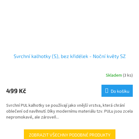
Svrchní kalhotky (S), bez křidélek - Noční květy SZ
Skladem
(3 ks)
499 Kč
Do košíku
Svrchní PUL kalhotky se používají jako vnější vrstva, která chrání
oblečení od navlhnutí. Díky modernímu materiálu tzv. PULu jsou zcela
nepromokavé, ale zároveň...
ZOBRAZIT VŠECHNY PODOBNÉ PRODUKTY