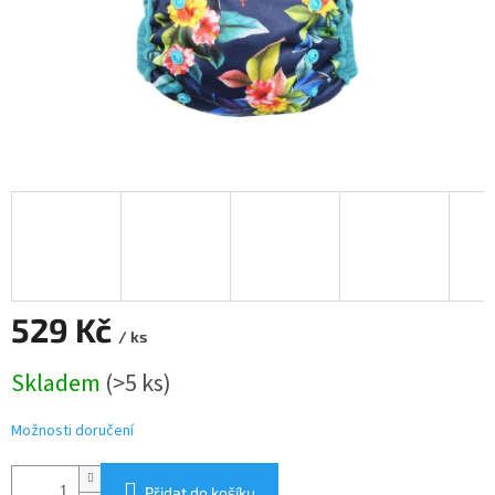
529 Kč
/ ks
Měrná
Skladem
(>5 ks)
cena:
Možnosti doručení
Přidat do košíku