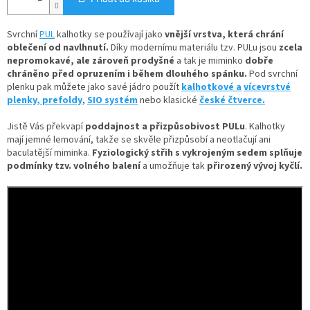
Svrchní
PUL
kalhotky se používají jako
vnější vrstva, která chrání
oblečení od navlhnutí.
Díky
modernímu materiálu tzv. PULu jsou
zcela
nepromokavé, ale zároveň prodyšné
a tak je miminko
dobře
chráněno před opruzením i během dlouhého spánku.
Pod svrchní
plenku pak můžete jako savé jádro použít
kalhotkové a
vícevrstvé
plenky,
prefoldy
,
SIO systém
nebo klasické
české čtverce.
Jistě Vás překvapí
poddajnost a přizpůsobivost PULu
. Kalhotky
mají jemné lemování, takže se skvěle přizpůsobí a neotlačují ani
baculatější miminka.
Fyziologický střih s vykrojeným sedem splňuje
podmínky tzv. volného balení
a umožňuje tak
přirozený vývoj kyčlí.