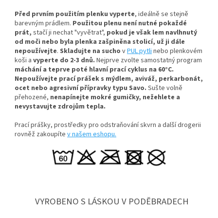
Před prvním použitím plenku vyperte
, ideálně se stejně
barevným prádlem.
Použitou plenu není nutné pokaždé
prát,
stačí ji nechat "vyvětrat",
pokud je však lem navlhnutý
od moči nebo byla plenka zašpiněna stolicí, už ji dále
nepoužívejte
.
Skladujte na sucho
v
PUL pytli
nebo plenkovém
koši a
vyperte do 2-3 dnů.
Nejprve zvolte samostatný program
máchání a teprve poté hlavní prací cyklus na 60°C.
Nepoužívejte prací prášek s mýdlem, aviváž, perkarbonát,
ocet nebo agresivní přípravky typu Savo.
Sušte volně
přehozené,
nenapínejte mokré gumičky, n
ežehlete a
nevystavujte zdrojům tepla.
Prací prášky, prostředky pro odstraňování skvrn a další drogerii
rovněž zakoupíte
v našem eshopu.
VYROBENO S LÁSKOU V PODĚBRADECH