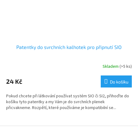
Patentky do svrchních kalhotek pro připnutí SIO
Skladem
(>5 ks)
24 Kč
Do košíku
Pokud chcete při látkování používat systém SIO či SI2, přihoďte do
košíku tyto patentky a my Vám je do svrchních plenek
přicvakneme. Rozpětí, které používáme je kompatibilní se...
Z
á