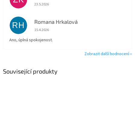
Hodnocení obchodu je 5 z 5 hvězdiček.
23.5.2026
Romana Hrkalová
RH
Hodnocení obchodu je 5 z 5 hvězdiček.
15.4.2026
Ano, úplná spokojenost.
Zobrazit další hodnocení
Související produkty