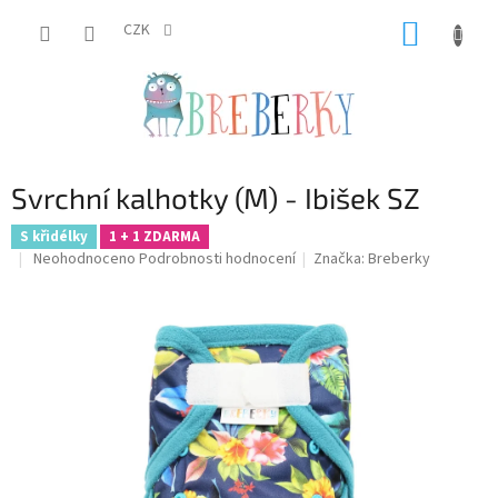
Přejít
NÁKUP
na
CZK
obsah
KOŠÍK
Svrchní kalhotky (M) - Ibišek SZ
S křidélky
1 + 1 ZDARMA
Průměrné
Neohodnoceno
Podrobnosti hodnocení
Značka:
Breberky
hodnocení
produktu
je
0,0
z
5
hvězdiček.