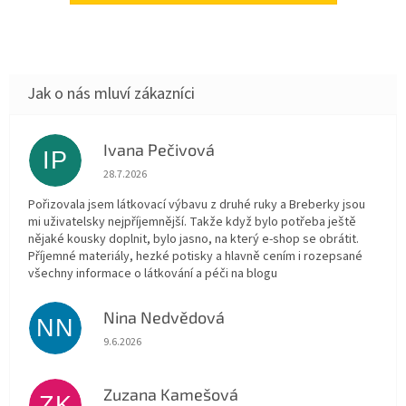
Ivana Pečivová
IP
Hodnocení obchodu je 5 z 5 hvězdiček.
28.7.2026
Pořizovala jsem látkovací výbavu z druhé ruky a Breberky jsou
mi uživatelsky nejpříjemnější. Takže když bylo potřeba ještě
nějaké kousky doplnit, bylo jasno, na který e-shop se obrátit.
Příjemné materiály, hezké potisky a hlavně cením i rozepsané
všechny informace o látkování a péči na blogu
Nina Nedvědová
NN
Hodnocení obchodu je 5 z 5 hvězdiček.
9.6.2026
Zuzana Kamešová
ZK