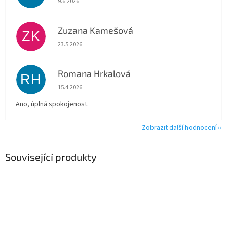
9.6.2026
Zuzana Kamešová
ZK
Hodnocení obchodu je 5 z 5 hvězdiček.
23.5.2026
Romana Hrkalová
RH
Hodnocení obchodu je 5 z 5 hvězdiček.
15.4.2026
Ano, úplná spokojenost.
Zobrazit další hodnocení
Související produkty