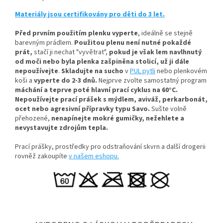
Materiály jsou certifikovány pro děti do 3 let.
Před prvním použitím plenku vyperte
, ideálně se stejně
barevným prádlem.
Použitou plenu není nutné pokaždé
prát,
stačí ji nechat "vyvětrat",
pokud je však lem navlhnutý
od moči nebo byla plenka zašpiněna stolicí, už ji dále
nepoužívejte
.
Skladujte na sucho
v
PUL pytli
nebo plenkovém
koši a
vyperte do 2-3 dnů.
Nejprve zvolte samostatný program
máchání a teprve poté hlavní prací cyklus na 60°C.
Nepoužívejte prací prášek s mýdlem, aviváž, perkarbonát,
ocet nebo agresivní přípravky typu Savo.
Sušte volně
přehozené,
nenapínejte mokré gumičky, n
ežehlete a
nevystavujte zdrojům tepla.
Prací prášky, prostředky pro odstraňování skvrn a další drogerii
rovněž zakoupíte
v našem eshopu.