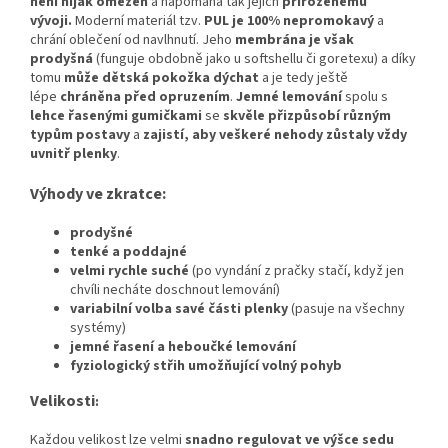
není nijak omezen
a napomáhá tak jejich
přirozenému
vývoji
.
Moderní materiál tzv.
PUL je 100% nepromokavý
a
chrání oblečení od navlhnutí. Jeho
membrána je však
prodyšná
(funguje obdobně jako u softshellu či goretexu) a díky
tomu
může dětská pokožka dýchat
a je tedy ještě
lépe
chráněna před opruzením
.
Jemné lemování
spolu s
lehce řasenými gumičkami
se
skvěle přizpůsobí různým
typům postavy
a
zajistí, aby veškeré nehody zůstaly vždy
uvnitř plenky
.
Výhody ve zkratce:
prodyšné
tenké a poddajné
velmi rychle suché
(po vyndání z pračky stačí, když jen
chvíli necháte doschnout lemování)
variabilní volba savé části plenky
(pasuje na všechny
systémy)
jemné řasení a heboučké lemování
fyziologický střih umožňující volný pohyb
Velikosti
:
Každou velikost lze velmi
snadno regulovat ve výšce sedu