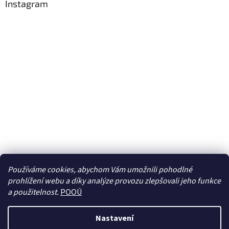
Instagram
Používáme cookies, abychom Vám umožnili pohodlné
prohlížení webu a díky analýze provozu zlepšovali jeho funkce
Sledovat na Instagramu
a použitelnost.
POOÚ
Nastavení
Vytvořil Shoptet