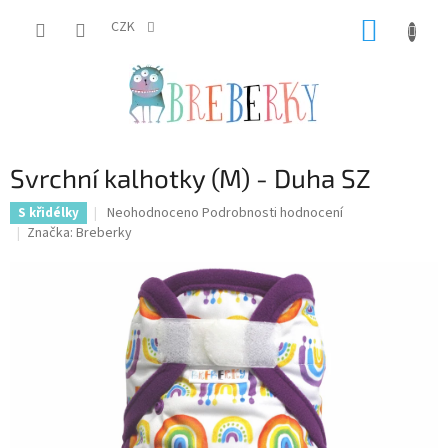
Přejít
NÁKUP
na
CZK
obsah
KOŠÍK
Svrchní kalhotky (M) - Duha SZ
Průměrné
Neohodnoceno
Podrobnosti hodnocení
S křidélky
hodnocení
Značka:
Breberky
produktu
je
0,0
z
5
hvězdiček.