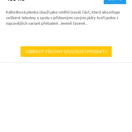
Kalhotková plenka slouží jako vnitřní (savá) část, která absorbuje
veškeré tekutiny a spolu s přídavnými savými jádry tvoří jednu z
najsavějších variant přebalení. Jemně řasené...
ZOBRAZIT VŠECHNY SOUVISEJÍCÍ PRODUKTY
Z
á
p
a
t
í