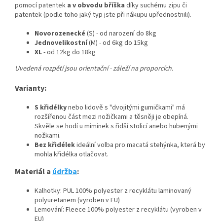
pomocí patentek
a v obvodu bříška
díky suchému zipu či
patentek (podle toho jaký typ jste při nákupu upřednostnili).
Novorozenecké
(S) - od narození do 8kg
Jednovelikostní
(M) - od 6kg do 15kg
XL
- od 12kg do 18kg
Uvedená rozpětí jsou orientační - záleží na proporcích.
Varianty:
S křidélky
nebo lidově s "dvojitými gumičkami" má
rozšířenou část mezi nožičkami a těsněji je obepíná.
Skvěle se hodí u miminek s řidší stolicí anebo hubenými
nožkami.
Bez křidélek
ideální volba pro macatá stehýnka, která by
mohla křidélka otlačovat.
Materiál a
údržba
:
Kalhotky: PUL 100% polyester z recyklátu laminovaný
polyuretanem (vyroben v EU)
Lemování: Fleece 100% polyester z recyklátu (vyroben v
EU)