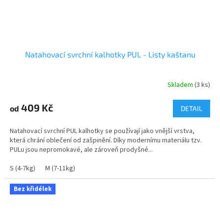
Natahovací svrchní kalhotky PUL - Listy kaštanu
Skladem
(3 ks)
409 Kč
od
DETAIL
Natahovací svrchní PUL kalhotky se používají jako vnější vrstva,
která chrání oblečení od zašpinění. Díky modernímu materiálu tzv.
PULu jsou nepromokavé, ale zároveň prodyšné...
S (4-7kg)
M (7-11kg)
Bez křidélek