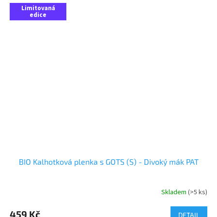
Limitovaná
edice
BIO Kalhotková plenka s GOTS (S) - Divoký mák PAT
Skladem
(>5 ks)
459 Kč
DETAIL