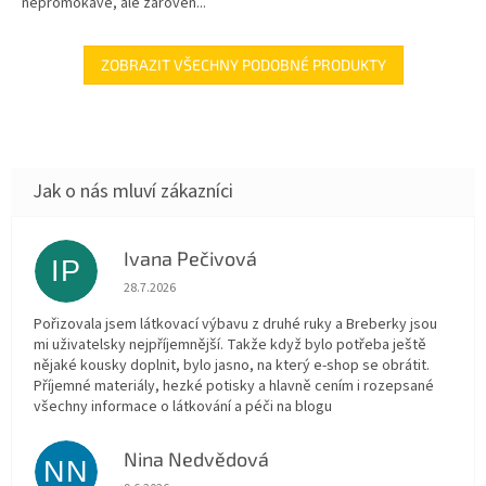
nepromokavé, ale zároveň...
ZOBRAZIT VŠECHNY PODOBNÉ PRODUKTY
Ivana Pečivová
IP
Hodnocení obchodu je 5 z 5 hvězdiček.
28.7.2026
Pořizovala jsem látkovací výbavu z druhé ruky a Breberky jsou
mi uživatelsky nejpříjemnější. Takže když bylo potřeba ještě
nějaké kousky doplnit, bylo jasno, na který e-shop se obrátit.
Příjemné materiály, hezké potisky a hlavně cením i rozepsané
všechny informace o látkování a péči na blogu
Nina Nedvědová
NN
Hodnocení obchodu je 5 z 5 hvězdiček.