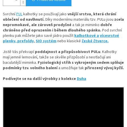
Svrchní
PUL
kalhotky se používají jako
vnější vrstva, která chrání
oblečení od navlhnutí.
Díky
modernímu materiálu tzv. PULu jsou
zcela
nepromokavé, ale zároveň prodyšné
a tak je miminko
dobře
chráněno před opruzením i během dlouhého spánku.
Pod svrchní
plenku pak můžete jako savé jádro použít
kalhotkové a
vícevrstvé
plenky,
prefoldy
,
SIO systém
nebo klasické
české čtverce.
Jistě Vás překvapí
poddajnost a přizpůsobivost PULu
. Kalhotky
mají jemné lemování, takže se skvěle přizpůsobí a neotlačují ani
baculatější miminka.
Fyziologický střih s vykrojeným sedem splňuje
podmínky tzv. volného balení
a umožňuje tak
přirozený vývoj kyčlí.
Podívejte se na další výrobky z kolekce
Duha