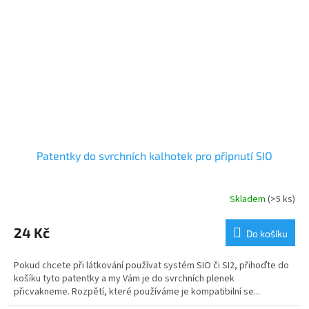
Patentky do svrchních kalhotek pro připnutí SIO
Skladem
(>5 ks)
24 Kč
Do košíku
Pokud chcete při látkování používat systém SIO či SI2, přihoďte do
košíku tyto patentky a my Vám je do svrchních plenek
přicvakneme. Rozpětí, které používáme je kompatibilní se...