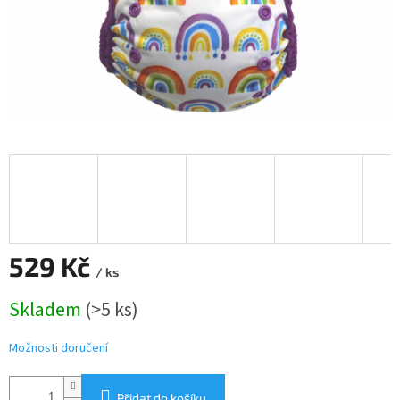
529 Kč
/ ks
Měrná
Skladem
(>5 ks)
cena:
Možnosti doručení
Přidat do košíku