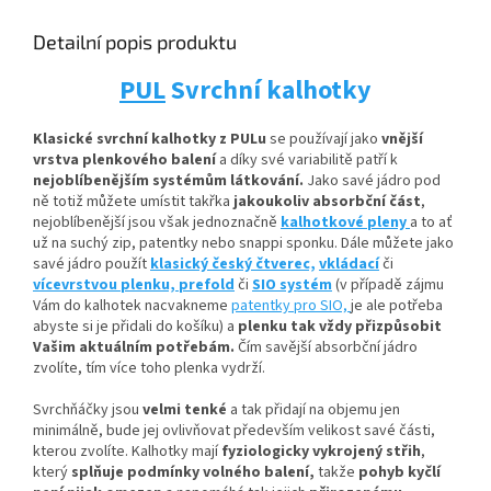
Detailní popis produktu
PUL
Svrchní kalhotky
Klasické svrchní kalhotky z PULu
se používají jako
vnější
vrstva plenkového balení
a díky své variabilitě patří k
nejoblíbenějším systémům látkování.
Jako savé jádro pod
ně totiž můžete umístit
takřka
jakoukoliv absorbční
část
,
nejoblíbenější jsou však jednoznačně
kalhotkové pleny
a to ať
už na suchý zip, patentky nebo snappi sponku. Dále můžete jako
savé jádro použít
klasický český čtverec,
vkládací
či
vícevrstvou plenku,
prefold
či
SIO systém
(v případě zájmu
Vám do kalhotek nacvakneme
patentky pro SIO,
je ale potřeba
abyste si je přidali do košíku) a
plenku tak vždy přizpůsobit
Vašim aktuálním potřebám.
Čím savější absorbční jádro
zvolíte, tím více toho plenka vydrží.
Svrchňáčky jsou
velmi tenké
a tak přidají na objemu jen
minimálně, bude jej ovlivňovat především velikost savé části,
kterou zvolíte. Kalhotky mají
fyziologicky vykrojený střih
,
který
splňuje podmínky volného balení,
takže
pohyb kyčlí