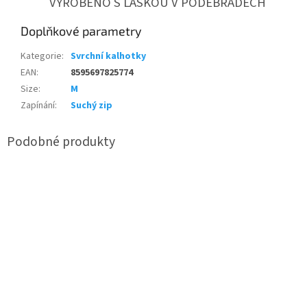
VYROBENO S LÁSKOU V PODĚBRADECH
Doplňkové parametry
Kategorie
:
Svrchní kalhotky
EAN
:
8595697825774
Size
:
M
Zapínání
:
Suchý zip