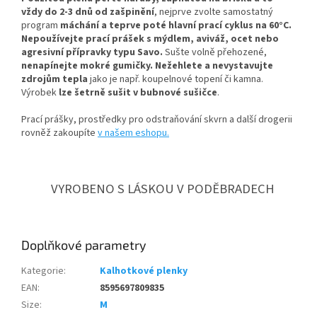
vždy do 2-3 dnů od zašpinění
, nejprve zvolte samostatný
program
máchání a teprve poté hlavní prací cyklus na 60°C.
Nepoužívejte prací prášek s mýdlem, aviváž, ocet nebo
agresivní přípravky typu Savo.
Sušte volně přehozené,
nenapínejte mokré gumičky.
Nežehlete a nevystavujte
zdrojům tepla
jako je např. koupelnové topení či kamna.
Výrobek
lze šetrně sušit v bubnové sušičce
.
Prací prášky, prostředky pro odstraňování skvrn a další drogerii
rovněž zakoupíte
v našem eshopu.
VYROBENO S LÁSKOU V PODĚBRADECH
Doplňkové parametry
Kategorie
:
Kalhotkové plenky
EAN
:
8595697809835
Size
:
M