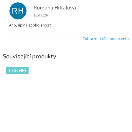
Romana Hrkalová
RH
Hodnocení obchodu je 5 z 5 hvězdiček.
15.4.2026
Ano, úplná spokojenost.
Zobrazit další hodnocení
Související produkty
S křidélky