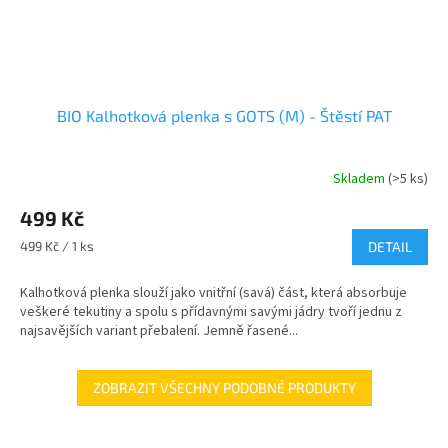
BIO Kalhotková plenka s GOTS (M) - Štěstí PAT
Skladem
(>5 ks)
499 Kč
Měrná
499 Kč / 1 ks
DETAIL
cena:
Kalhotková plenka slouží jako vnitřní (savá) část, která absorbuje
veškeré tekutiny a spolu s přídavnými savými jádry tvoří jednu z
najsavějších variant přebalení. Jemně řasené...
ZOBRAZIT VŠECHNY PODOBNÉ PRODUKTY