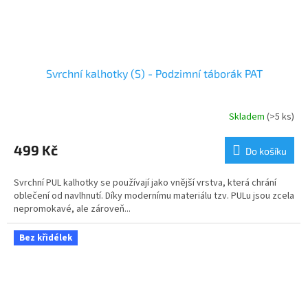
Svrchní kalhotky (S) - Podzimní táborák PAT
Skladem
(>5 ks)
499 Kč
Do košíku
Svrchní PUL kalhotky se používají jako vnější vrstva, která chrání
oblečení od navlhnutí. Díky modernímu materiálu tzv. PULu jsou zcela
nepromokavé, ale zároveň...
Bez křidélek