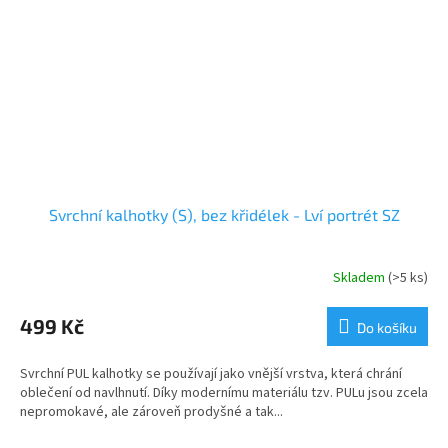
Svrchní kalhotky (S), bez křidélek - Lví portrét SZ
Skladem
(>5 ks)
499 Kč
Do košíku
Svrchní PUL kalhotky se používají jako vnější vrstva, která chrání
oblečení od navlhnutí. Díky modernímu materiálu tzv. PULu jsou zcela
nepromokavé, ale zároveň prodyšné a tak...