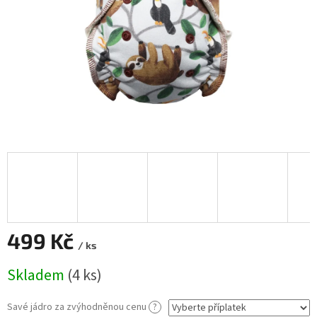
499 Kč
/ ks
Měrná
Skladem
(4 ks)
cena:
Savé jádro za zvýhodněnou cenu
?