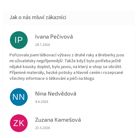
Ivana Pečivová
IP
Hodnocení obchodu je 5 z 5 hvězdiček.
28.7.2026
Pořizovala jsem látkovací výbavu z druhé ruky a Breberky jsou
mi uživatelsky nejpříjemnější. Takže když bylo potřeba ještě
nějaké kousky doplnit, bylo jasno, na který e-shop se obrátit.
Příjemné materiály, hezké potisky a hlavně cením i rozepsané
všechny informace o látkování a péči na blogu
Nina Nedvědová
NN
Hodnocení obchodu je 5 z 5 hvězdiček.
9.6.2026
Zuzana Kamešová
ZK
Hodnocení obchodu je 5 z 5 hvězdiček.
23.5.2026