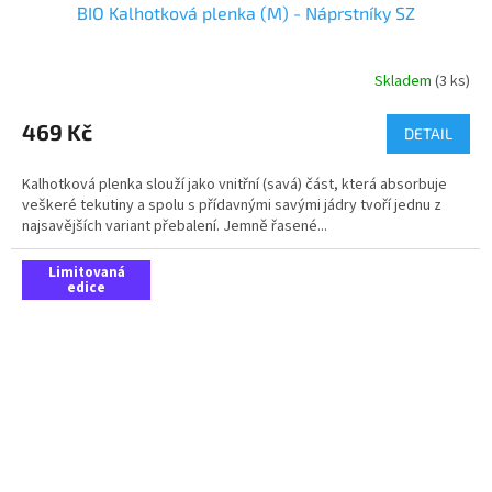
BIO Kalhotková plenka (M) - Náprstníky SZ
Skladem
(3 ks)
469 Kč
DETAIL
Kalhotková plenka slouží jako vnitřní (savá) část, která absorbuje
veškeré tekutiny a spolu s přídavnými savými jádry tvoří jednu z
najsavějších variant přebalení. Jemně řasené...
Limitovaná
edice