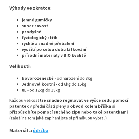
Výhody ve zkratce
:
jemné gumičky
super savost
prodyšné
fyziologický střih
rychlé a snadné přebalení
využítí po celou dobu látkování
přírodní materiály v BIO kvalitě
Velikosti
:
Novorozenecké
- od narození do 8kg
Jednovelikostní
- od 6kg do 15kg
XL
- od 12kg do 18kg
Každou velikost
lze snadno regulovat ve výšce sedu pomocí
patentek
v přední části pleny a
obvod kolem bříška si
přizpůsobíte pomocí suchého zipu nebo také patentkami
(záleží na tom jaké zapínaní jste si při nákupu vybrali).
Materiál a
údržba
: