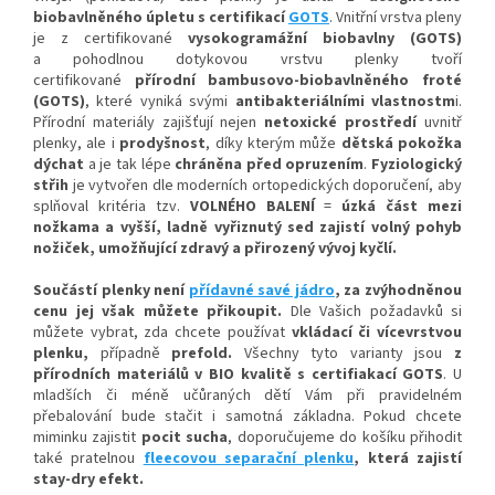
biobavlněného úpletu
s certifikací
GOTS
. Vnitřní vrstva pleny
je z certifikované
vysokogramážní biobavlny (GOTS)
a p
ohodlnou
dotykovou vrstvu plenky tvoří
certifikované
přírodní bambusovo-biobavlněného froté
(GOTS)
, které vyniká svými
antibakteriálními vlastnostm
i
.
Přírodní materiály zajišťují nejen
netoxické prostředí
uvnitř
plenky, ale i
prodyšnost
, díky kterým
může
dětská pokožka
dýchat
a je tak lépe
chráněna před opruzením
.
Fyziologický
střih
je vytvořen dle moderních ortopedických doporučení, aby
splňoval kritéria tzv.
VOLNÉHO BALENÍ
=
úzká část mezi
nožkam
a a vyšší, ladně vyřiznutý sed zajistí volný pohy
b
nožiček, umožňující zdravý a přirozený vývoj kyčlí.
Součástí plenky není
přídavné savé jádro
, za zvýhodněnou
cenu jej však můžete přikoupit.
Dle Vašich požadavků si
můžete vybrat, zda chcete používat
vkládací či vícevrstvou
plenku,
případně
prefold
.
Všechny tyto varianty jsou
z
přírodních materiálů v BIO kvalitě s certifiakací GOTS
. U
mladších či méně učůraných dětí Vám při pravidelném
přebalování bude stačit i samotná základna. Pokud chcete
miminku zajistit
pocit sucha
, doporučujeme do košíku přihodit
také pratelnou
fleecovou separační plenku
, která zajistí
stay-dry efekt.