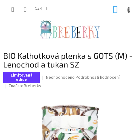
Přejít
NÁKUP
na
CZK
obsah
KOŠÍK
BIO Kalhotková plenka s GOTS (M) -
Lenochod a tukan SZ
Limitovaná
Průměrné
Neohodnoceno
Podrobnosti hodnocení
edice
hodnocení
Značka:
Breberky
produktu
je
0,0
z
5
hvězdiček.