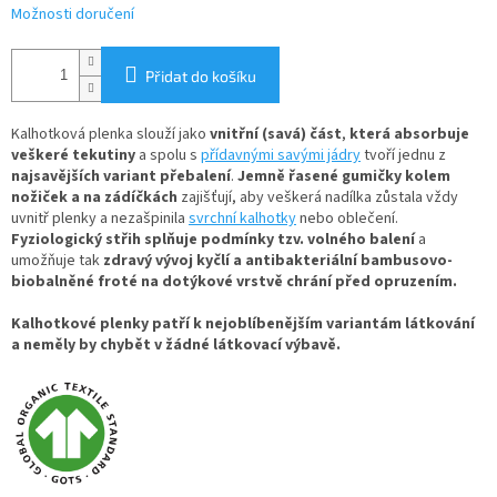
Možnosti doručení
Přidat do košíku
Kalhotková plenka slouží jako
vnitřní (savá) část
,
která absorbuje
veškeré tekutiny
a spolu s
přídavnými savými jádry
tvoří jednu z
najsavějších variant přebalení
.
Jemně řasené gumičky kolem
nožiček a na zádíčkách
zajišťují, aby veškerá nadílka zůstala vždy
uvnitř plenky a nezašpinila
svrchní kalhotky
nebo oblečení.
Fyziologický střih splňuje podmínky tzv. volného balení
a
umožňuje tak
zdravý vývoj kyčlí a antibakteriální bambusovo-
biobalněné froté na dotýkové vrstvě chrání před opruzením.
Kalhotkové plenky patří k nejoblíbenějším variantám látkování
a neměly by chybět v žádné látkovací výbavě.