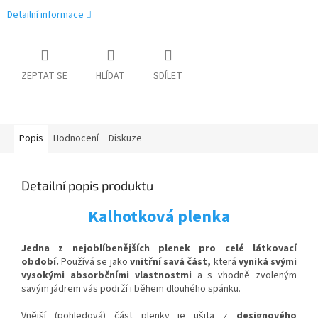
Detailní informace
ZEPTAT SE
HLÍDAT
SDÍLET
Popis
Hodnocení
Diskuze
Detailní popis produktu
Kalhotková plenka
Jedna z nejoblíbenějších plenek pro celé látkovací
období.
Používá se jako
vnitřní savá část,
která
vyniká svými
vysokými absorbčními vlastnostmi
a s vhodně zvoleným
savým jádrem vás podrží i během dlouhého spánku.
Vnější (pohledová) část plenky je ušita z
designového