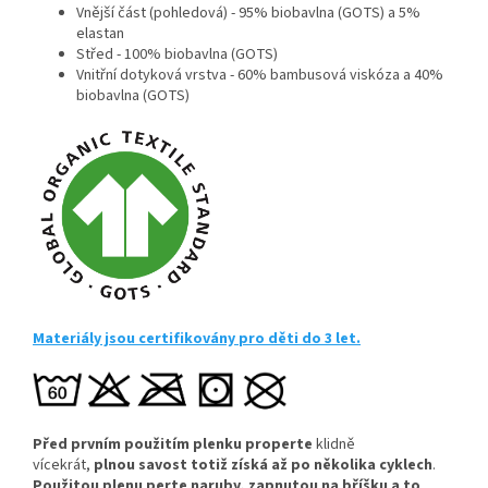
Vnější část (pohledová) - 95% biobavlna (GOTS) a 5%
elastan
Střed - 100% biobavlna (GOTS)
Vnitřní dotyková vrstva - 60% bambusová viskóza a 40%
biobavlna (GOTS)
Materiály jsou certifikovány pro děti do 3 let.
Před prvním použitím plenku properte
klidně
vícekrát,
plnou savost totiž získá až po několika cyklech
.
Použitou plenu perte naruby, zapnutou na bříšku a to