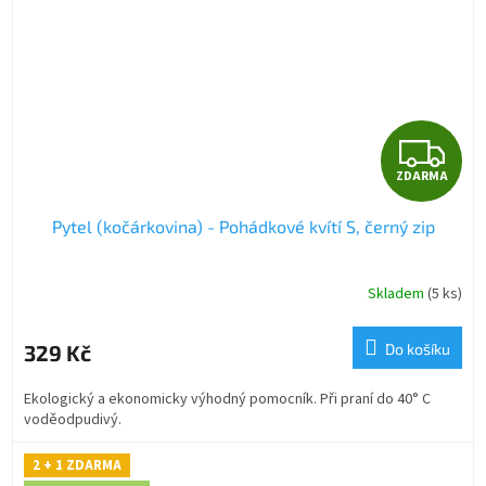
Z
ZDARMA
D
Pytel (kočárkovina) - Pohádkové kvítí S, černý zip
A
R
Skladem
(5 ks)
M
329 Kč
Do košíku
A
Ekologický a ekonomicky výhodný pomocník. Při praní do 40° C
voděodpudivý.
2 + 1 ZDARMA