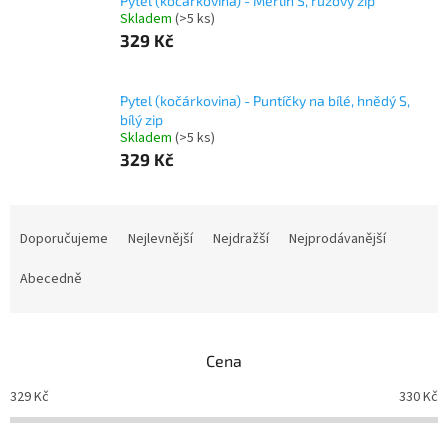
Pytel (kočárkovina) - Merlin S, růžový zip
Skladem
(>5 ks)
329 Kč
Pytel (kočárkovina) - Puntíčky na bílé, hnědý S,
bílý zip
Skladem
(>5 ks)
329 Kč
Ř
a
Doporučujeme
Nejlevnější
Nejdražší
Nejprodávanější
z
e
Abecedně
n
í
p
Cena
r
o
329
Kč
330
Kč
d
u