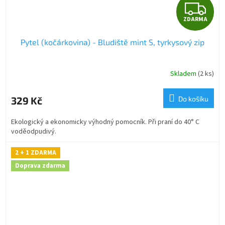
Z
ZDARMA
D
Pytel (kočárkovina) - Bludiště mint S, tyrkysový zip
A
R
Skladem
(2 ks)
M
329 Kč
Do košíku
A
Ekologický a ekonomicky výhodný pomocník. Při praní do 40° C
voděodpudivý.
2 + 1 ZDARMA
Doprava zdarma