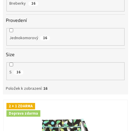
Breberky
16
Provedení
Jednokomorový
16
Size
S
16
Položek k zobrazení:
16
V
2 + 1 ZDARMA
ý
Doprava zdarma
p
i
s