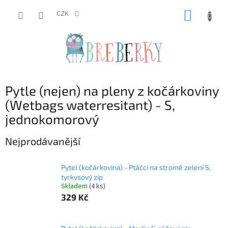
Přejít
NÁKUP
na
CZK
obsah
KOŠÍK
Pytle (nejen) na pleny z kočárkoviny
(Wetbags waterresitant) - S,
jednokomorový
Nejprodávanější
Pytel (kočárkovina) - Ptáčci na stromě zelení S,
tyrkysový zip
Skladem
(4 ks)
329 Kč