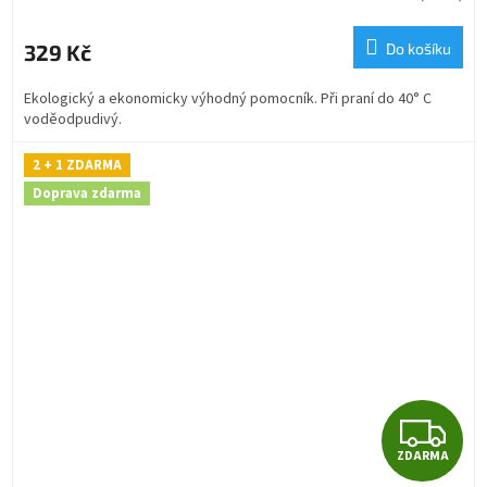
M
329 Kč
Do košíku
A
Ekologický a ekonomicky výhodný pomocník. Při praní do 40° C
voděodpudivý.
2 + 1 ZDARMA
Doprava zdarma
Z
ZDARMA
D