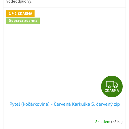
voděodpudivý.
2 + 1 ZDARMA
Doprava zdarma
Z
ZDARMA
D
Pytel (kočárkovina) - Červená Karkulka S, červený zip
A
R
Skladem
(>5 ks)