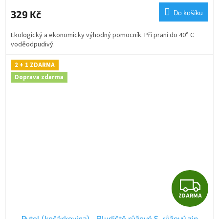
M
329 Kč
Do košíku
A
Ekologický a ekonomicky výhodný pomocník. Při praní do 40° C
voděodpudivý.
2 + 1 ZDARMA
Doprava zdarma
Z
ZDARMA
D
Pytel (kočárkovina) - Bludiště růžové S, růžový zip