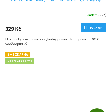
A
R
Skladem
(5 ks)
M
329 Kč
Do košíku
A
Ekologický a ekonomicky výhodný pomocník. Při praní do 40° C
voděodpudivý.
2 + 1 ZDARMA
Doprava zdarma