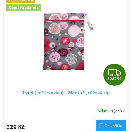
2 + 1 ZDARMA
Doprava zdarma
Z
ZDARMA
D
Pytel (kočárkovina) - Merlin S, růžový zip
A
R
Skladem
(>5 ks)
M
329 Kč
Do košíku