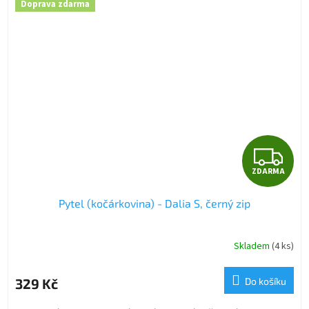
Doprava zdarma
Z
ZDARMA
D
Pytel (kočárkovina) - Dalia S, černý zip
A
R
Skladem
(4 ks)
M
329 Kč
Do košíku
A