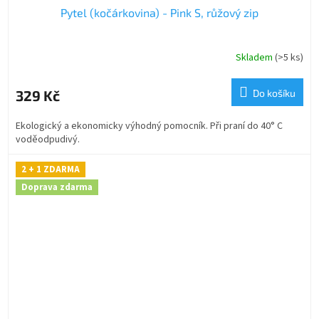
Pytel (kočárkovina) - Pink S, růžový zip
A
R
Skladem
(>5 ks)
M
329 Kč
Do košíku
A
Ekologický a ekonomicky výhodný pomocník. Při praní do 40° C
voděodpudivý.
2 + 1 ZDARMA
Doprava zdarma