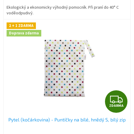
A
Ekologický a ekonomicky výhodný pomocník. Při praní do 40° C
voděodpudivý.
2 + 1 ZDARMA
Doprava zdarma
Z
ZDARMA
D
Pytel (kočárkovina) - Puntíčky na bílé, hnědý S, bílý zip
A