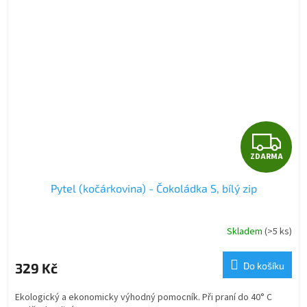
Z
ZDARMA
D
Pytel (kočárkovina) - Čokoládka S, bílý zip
A
R
Skladem
(>5 ks)
M
329 Kč
Do košíku
A
Ekologický a ekonomicky výhodný pomocník. Při praní do 40° C