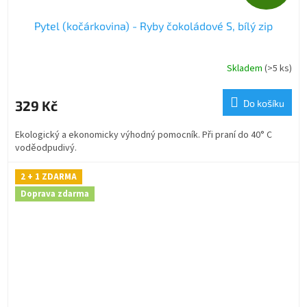
D
Pytel (kočárkovina) - Ryby čokoládové S, bílý zip
A
R
Skladem
(>5 ks)
M
329 Kč
Do košíku
A
Ekologický a ekonomicky výhodný pomocník. Při praní do 40° C
voděodpudivý.
2 + 1 ZDARMA
Doprava zdarma