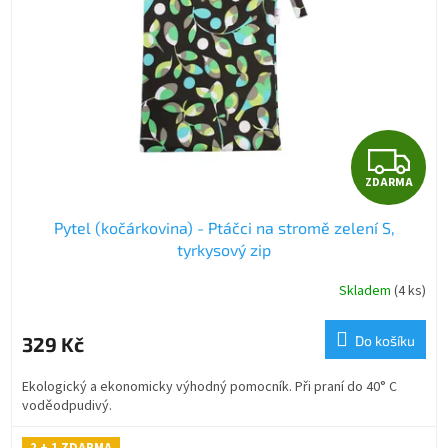
p
r
o
d
u
k
t
Z
ů
ZDARMA
D
Pytel (kočárkovina) - Ptáčci na stromě zelení S,
A
tyrkysový zip
R
Skladem
(4 ks)
M
329 Kč
Do košíku
A
Ekologický a ekonomicky výhodný pomocník. Při praní do 40° C
voděodpudivý.