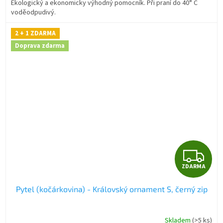
Ekologický a ekonomicky výhodný pomocník. Při praní do 40° C
voděodpudivý.
2 + 1 ZDARMA
Doprava zdarma
Z
ZDARMA
D
Pytel (kočárkovina) - Královský ornament S, černý zip
A
R
Skladem
(>5 ks)