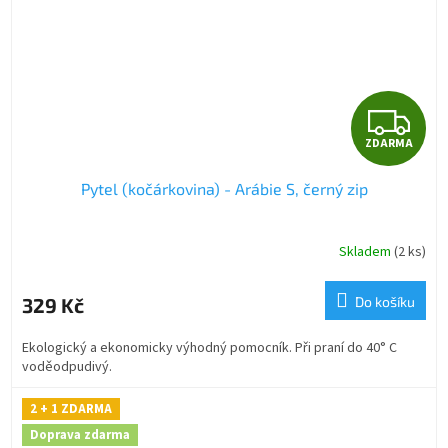
Z
ZDARMA
D
Pytel (kočárkovina) - Arábie S, černý zip
A
R
Skladem
(2 ks)
M
329 Kč
Do košíku
A
Ekologický a ekonomicky výhodný pomocník. Při praní do 40° C
voděodpudivý.
2 + 1 ZDARMA
Doprava zdarma