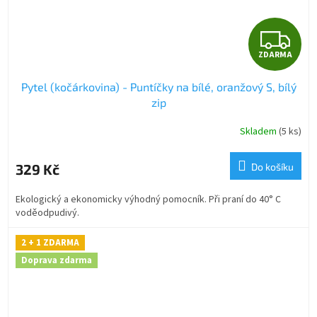
Z
ZDARMA
D
Pytel (kočárkovina) - Puntíčky na bílé, oranžový S, bílý
A
zip
R
Skladem
(5 ks)
M
329 Kč
Do košíku
A
Ekologický a ekonomicky výhodný pomocník. Při praní do 40° C
voděodpudivý.
2 + 1 ZDARMA
Doprava zdarma