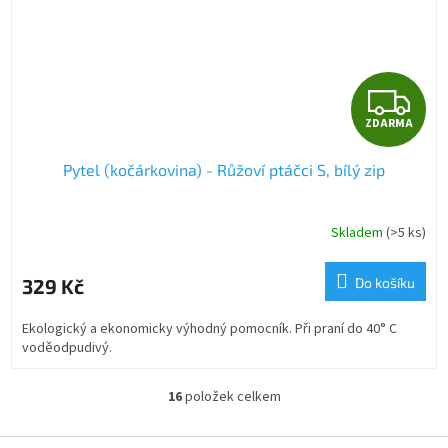
Z
ZDARMA
D
Pytel (kočárkovina) - Růžoví ptáčci S, bílý zip
A
R
Skladem
(>5 ks)
M
329 Kč
Do košíku
A
Ekologický a ekonomicky výhodný pomocník. Při praní do 40° C
voděodpudivý.
16
položek celkem
O
v
l
Z