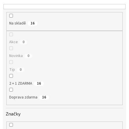
k
t
ů
Na skladě
16
Akce
0
Novinka
0
Tip
0
2 + 1 ZDARMA
16
Doprava zdarma
16
Značky