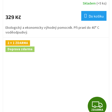
R
Skladem
(>5 ks)
M
329 Kč
Do košíku
A
Ekologický a ekonomicky výhodný pomocník. Při praní do 40° C
voděodpudivý.
2 + 1 ZDARMA
Doprava zdarma
Z
ZDARMA