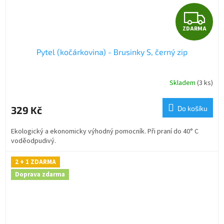
Z
ZDARMA
D
Pytel (kočárkovina) - Brusinky S, černý zip
A
R
Skladem
(3 ks)
M
329 Kč
Do košíku
A
Ekologický a ekonomicky výhodný pomocník. Při praní do 40° C
voděodpudivý.
2 + 1 ZDARMA
Doprava zdarma