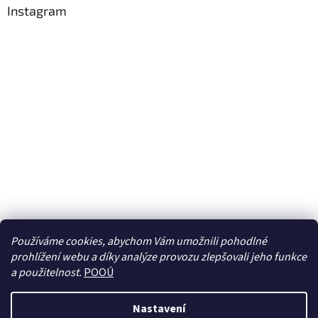
Instagram
Používáme cookies, abychom Vám umožnili pohodlné
prohlížení webu a díky analýze provozu zlepšovali jeho funkce
Sledovat na Instagramu
a použitelnost.
POOÚ
Nastavení
Vytvořil Shoptet