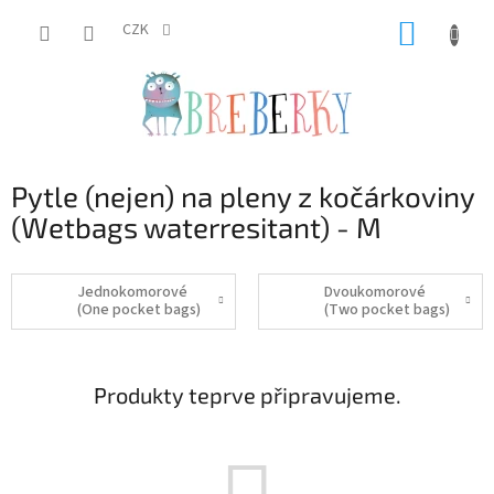
Přejít
NÁKUP
na
CZK
obsah
KOŠÍK
Pytle (nejen) na pleny z kočárkoviny
(Wetbags waterresitant) - M
Jednokomorové
Dvoukomorové
(One pocket bags)
(Two pocket bags)
Produkty teprve připravujeme.