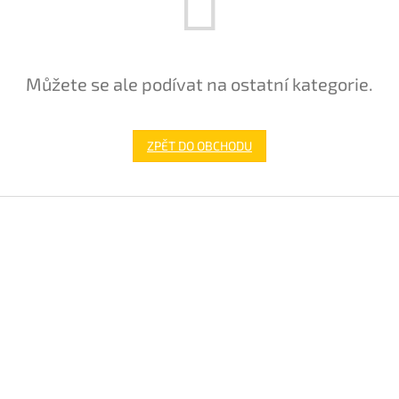
Můžete se ale podívat na ostatní kategorie.
ZPĚT DO OBCHODU
Z
á
p
a
t
í