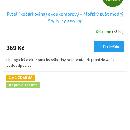
ZDARMA
D
Pytel (kočárkovina) dvoukomorový - Mořský svět modrý
A
XS, tyrkysový zip
R
Skladem
(>5 ks)
M
369 Kč
Do košíku
A
Ekologický a ekonomicky výhodný pomocník. Při praní do 40° C
voděodpudivý.
2 + 1 ZDARMA
Doprava zdarma