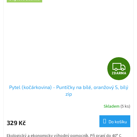
Z
ZDARMA
D
Pytel (kočárkovina) - Puntíčky na bílé, oranžový S, bílý
A
zip
R
Skladem
(5 ks)
M
329 Kč
Do košíku
A
Ekologický a ekonomicky výhodný pomocník. Při praní do 40° C