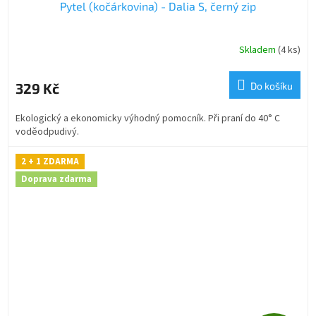
Pytel (kočárkovina) - Dalia S, černý zip
A
R
Skladem
(4 ks)
M
329 Kč
Do košíku
A
Ekologický a ekonomicky výhodný pomocník. Při praní do 40° C
voděodpudivý.
2 + 1 ZDARMA
Doprava zdarma