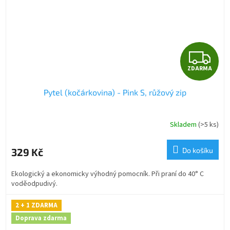
Z
ZDARMA
D
Pytel (kočárkovina) - Pink S, růžový zip
A
R
Skladem
(>5 ks)
M
329 Kč
Do košíku
A
Ekologický a ekonomicky výhodný pomocník. Při praní do 40° C
voděodpudivý.
2 + 1 ZDARMA
Doprava zdarma