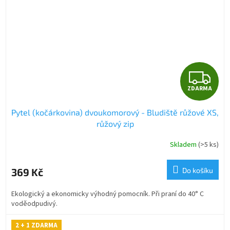
Z
ZDARMA
D
Pytel (kočárkovina) dvoukomorový - Bludiště růžové XS,
A
růžový zip
R
Skladem
(>5 ks)
M
369 Kč
Do košíku
A
Ekologický a ekonomicky výhodný pomocník. Při praní do 40° C
voděodpudivý.
2 + 1 ZDARMA