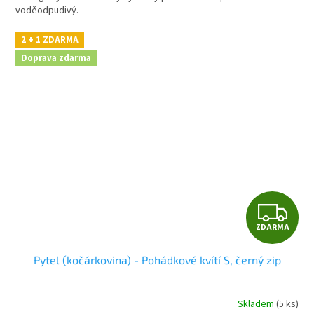
voděodpudivý.
2 + 1 ZDARMA
Doprava zdarma
Z
ZDARMA
D
Pytel (kočárkovina) - Pohádkové kvítí S, černý zip
A
R
Skladem
(5 ks)