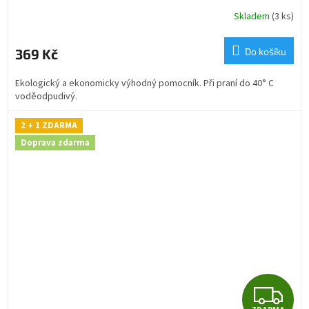
R
Skladem
(3 ks)
M
369 Kč
Do košíku
A
Ekologický a ekonomicky výhodný pomocník. Při praní do 40° C
voděodpudivý.
2 + 1 ZDARMA
Doprava zdarma
Z