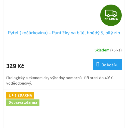
Z
ZDARMA
D
Pytel (kočárkovina) - Puntíčky na bílé, hnědý S, bílý zip
A
R
Skladem
(>5 ks)
M
329 Kč
Do košíku
A
Ekologický a ekonomicky výhodný pomocník. Při praní do 40° C
voděodpudivý.
2 + 1 ZDARMA
Doprava zdarma