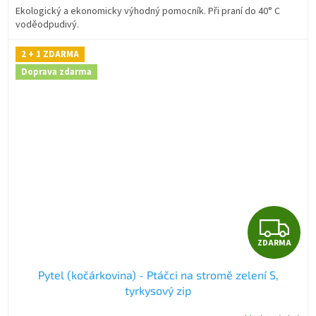
Ekologický a ekonomicky výhodný pomocník. Při praní do 40° C
voděodpudivý.
2 + 1 ZDARMA
Doprava zdarma
Z
ZDARMA
D
Pytel (kočárkovina) - Ptáčci na stromě zelení S,
A
tyrkysový zip