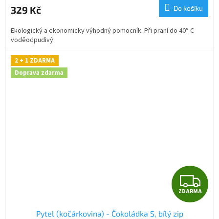
M
329 Kč
Do košíku
A
Ekologický a ekonomicky výhodný pomocník. Při praní do 40° C
voděodpudivý.
2 + 1 ZDARMA
Doprava zdarma
Z
ZDARMA
D
Pytel (kočárkovina) - Čokoládka S, bílý zip