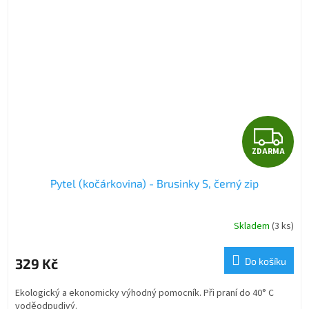
Z
ZDARMA
D
Pytel (kočárkovina) - Brusinky S, černý zip
A
R
Skladem
(3 ks)
M
329 Kč
Do košíku
A
Ekologický a ekonomicky výhodný pomocník. Při praní do 40° C
voděodpudivý.