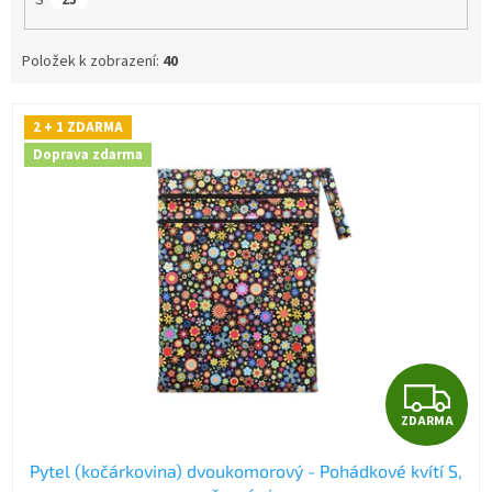
S
25
Položek k zobrazení:
40
V
2 + 1 ZDARMA
ý
Doprava zdarma
p
i
s
p
r
o
d
u
k
t
Z
ů
ZDARMA
D
Pytel (kočárkovina) dvoukomorový - Pohádkové kvítí S,
A