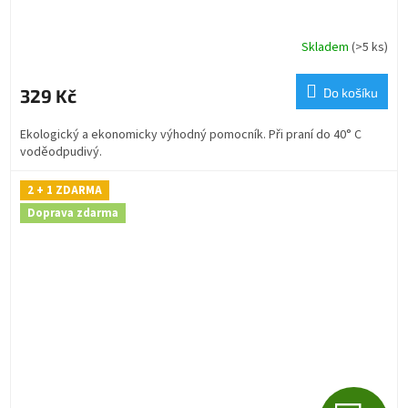
A
R
Skladem
(>5 ks)
M
329 Kč
Do košíku
A
Ekologický a ekonomicky výhodný pomocník. Při praní do 40° C
voděodpudivý.
2 + 1 ZDARMA
Doprava zdarma