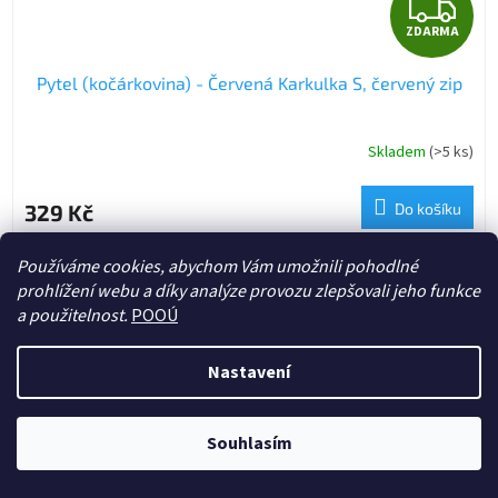
Z
ZDARMA
D
Pytel (kočárkovina) - Červená Karkulka S, červený zip
A
R
Skladem
(>5 ks)
M
329 Kč
Do košíku
A
Ekologický a ekonomicky výhodný pomocník. Při praní do 40° C
Používáme cookies, abychom Vám umožnili pohodlné
voděodpudivý.
prohlížení webu a díky analýze provozu zlepšovali jeho funkce
a použitelnost.
POOÚ
2 + 1 ZDARMA
Doprava zdarma
Nastavení
Souhlasím