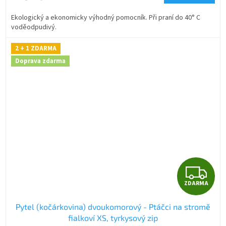
A
Ekologický a ekonomicky výhodný pomocník. Při praní do 40° C
voděodpudivý.
2 + 1 ZDARMA
Doprava zdarma
Z
ZDARMA
D
Pytel (kočárkovina) dvoukomorový - Ptáčci na stromě
A
fialkoví XS, tyrkysový zip