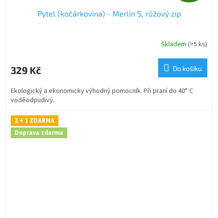
D
Pytel (kočárkovina) - Merlin S, růžový zip
A
R
Skladem
(>5 ks)
M
329 Kč
Do košíku
A
Ekologický a ekonomicky výhodný pomocník. Při praní do 40° C
voděodpudivý.
2 + 1 ZDARMA
Doprava zdarma