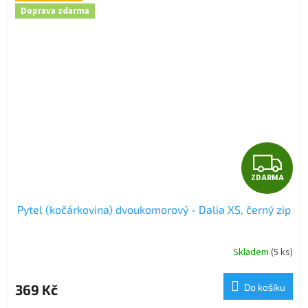
Doprava zdarma
Z
ZDARMA
D
Pytel (kočárkovina) dvoukomorový - Dalia XS, černý zip
A
R
Skladem
(5 ks)
M
369 Kč
Do košíku
A