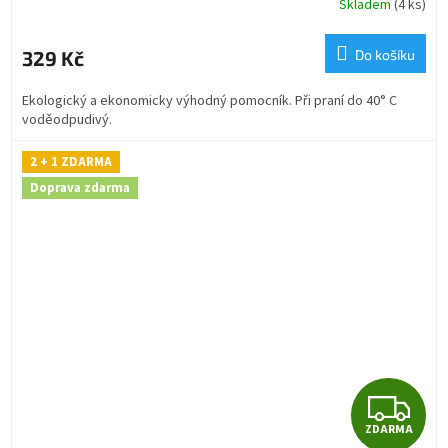
R
Skladem
(4 ks)
M
329 Kč
Do košíku
A
Ekologický a ekonomicky výhodný pomocník. Při praní do 40° C
voděodpudivý.
2 + 1 ZDARMA
Doprava zdarma
Z
ZDARMA