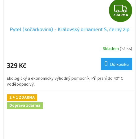
Z
ZDARMA
D
Pytel (kočárkovina) - Královský ornament S, černý zip
A
R
Skladem
(>5 ks)
M
329 Kč
Do košíku
A
Ekologický a ekonomicky výhodný pomocník. Při praní do 40° C
voděodpudivý.
2 + 1 ZDARMA
Doprava zdarma