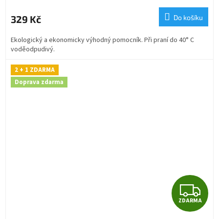
M
329 Kč
Do košíku
A
Ekologický a ekonomicky výhodný pomocník. Při praní do 40° C
voděodpudivý.
2 + 1 ZDARMA
Doprava zdarma
Z
ZDARMA
D