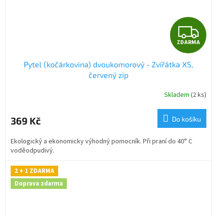
Z
ZDARMA
D
Pytel (kočárkovina) dvoukomorový - Zvířátka XS,
A
červený zip
R
Skladem
(2 ks)
M
369 Kč
Do košíku
A
Ekologický a ekonomicky výhodný pomocník. Při praní do 40° C
voděodpudivý.
2 + 1 ZDARMA
Doprava zdarma