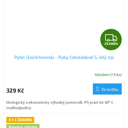
Z
ZDARMA
D
Pytel (kočárkovina) - Ryby čokoládové S, bílý zip
A
R
Skladem
(>5 ks)
M
329 Kč
Do košíku
A
Ekologický a ekonomicky výhodný pomocník. Při praní do 40° C
voděodpudivý.
2 + 1 ZDARMA
Doprava zdarma