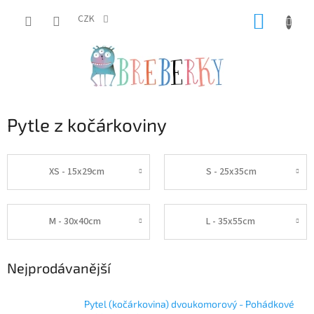
Přejít
NÁKUP
na
CZK
obsah
KOŠÍK
Pytle z kočárkoviny
XS - 15x29cm
S - 25x35cm
M - 30x40cm
L - 35x55cm
Nejprodávanější
Pytel (kočárkovina) dvoukomorový - Pohádkové