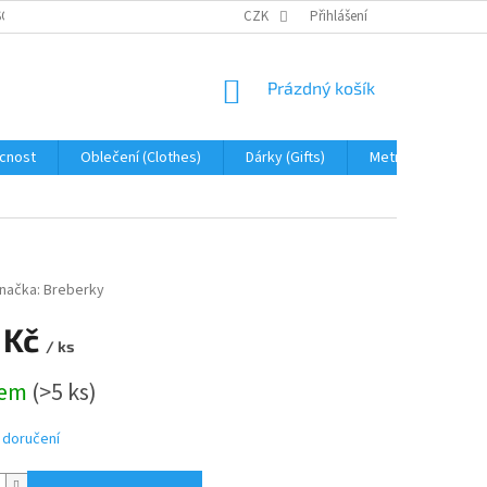
OBNÍCH ÚDAJŮ
JAK NA REKLAMACI A VRÁCENÍ ZBOŽÍ
CZK
Přihlášení
PROHLÁŠENÍ 
NÁKUPNÍ
Prázdný košík
KOŠÍK
cnost
Oblečení (Clothes)
Dárky (Gifts)
Metráž (fabric)
načka:
Breberky
 Kč
/ ks
dem
(>5 ks)
 doručení