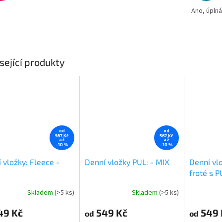
Ano, úpln
sející produkty
od
od
567 Kč
567 Kč
až
až
–10 %
–10 %
 vložky: Fleece -
Denní vložky PUL: - MIX
Denní vl
froté s P
Skladem
(>5 ks)
Skladem
(>5 ks)
rné
Průměrné
Průměrné
cení
hodnocení
hodnocení
49 Kč
549 Kč
549 
ktu
produktu
produktu
od
od