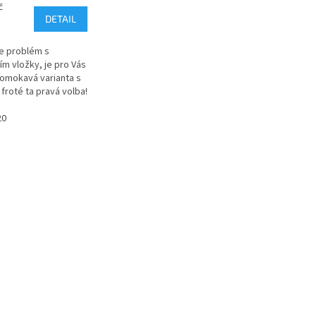
č
DETAIL
e problém s
m vložky, je pro Vás
omokavá varianta s
froté ta pravá volba!
 Vás ochrání i během
nstruace či při
20