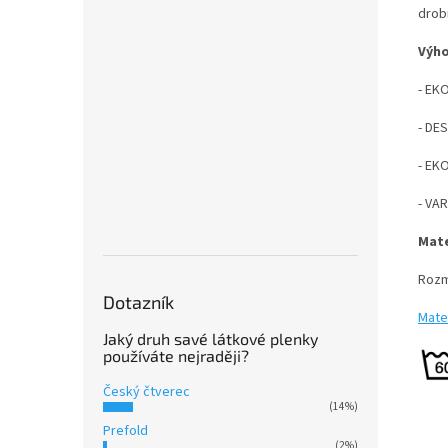
drobn
Výh
- EK
- DE
- EK
- VAR
Mate
Rozm
Dotazník
Mater
Jaký druh savé látkové plenky
používáte nejraději?
Český čtverec
(14%)
Prefold
(2%)