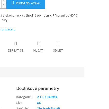
Přidat do košíku
ý a ekonomicky výhodný pomocník. Při praní do 40° C
divý.
informace
ZEPTAT SE
HLÍDAT
SDÍLET
Doplňkové parametry
Kategorie
:
2 + 1 ZDARMA
Size
:
XS
,
Zapínání
:
Zip (spirálový)