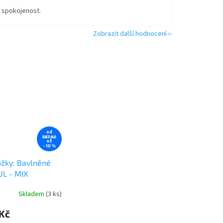
á spokojenost.
Zobrazit další hodnocení
od
567 Kč
až
–10 %
ožky: Bavlněné
UL - MIX
Skladem
(3 ks)
Kč