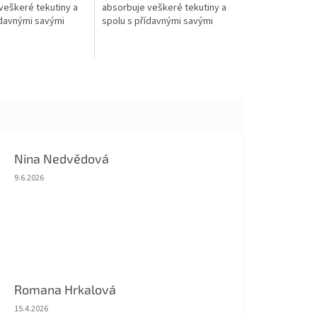
veškeré tekutiny a
absorbuje veškeré tekutiny a
ídavnými savými
spolu s přídavnými savými
 jednu z najsavějších
jádry tvoří jednu z najsavějších
ebalení. Jemně
variant přebalení. Jemně
řasené...
Nina Nedvědová
Hodnocení obchodu je 5 z 5 hvězdiček.
9.6.2026
Romana Hrkalová
Hodnocení obchodu je 5 z 5 hvězdiček.
15.4.2026