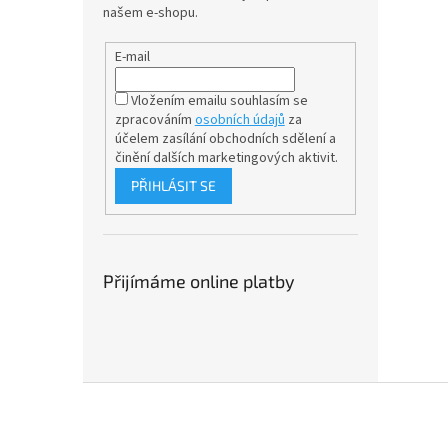
našem e-shopu.
E-mail
Vložením emailu souhlasím se
zpracováním
osobních údajů
za
účelem
zasílání obchodních sdělení a
činění dalších marketingových aktivit.
PŘIHLÁSIT SE
Přijímáme online platby
Z
á
p