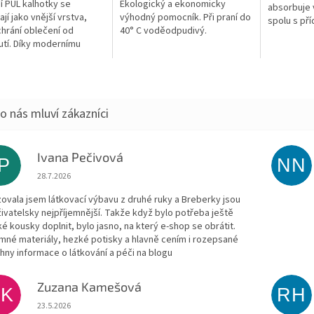
í PUL kalhotky se
Ekologický a ekonomicky
absorbuje 
jí jako vnější vrstva,
výhodný pomocník. Při praní do
spolu s př
chrání oblečení od
40° C voděodpudivý.
jádry tvoří
utí. Díky modernímu
variant př
álu tzv. PULu jsou zcela
řasené...
okavé, ale zároveň...
Ivana Pečivová
IP
NN
Hodnocení obchodu je 5 z 5 hvězdiček.
28.7.2026
zovala jsem látkovací výbavu z druhé ruky a Breberky jsou
živatelsky nejpříjemnější. Takže když bylo potřeba ještě
ké kousky doplnit, bylo jasno, na který e-shop se obrátit.
emné materiály, hezké potisky a hlavně cením i rozepsané
hny informace o látkování a péči na blogu
Zuzana Kamešová
ZK
RH
Hodnocení obchodu je 5 z 5 hvězdiček.
23.5.2026