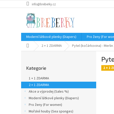
Přejít
info@breberky.cz
na
obsah
Moderní látkové plenky (Diapers)
Pro ženy (For wo
Domů
2 + 1 ZDARMA
Pytel (kočárkovina) - Merlin
P
Pyte
o
Přeskočit
s
Kategorie
kategorie
2 + 1 
t
r
1 + 1 ZDARMA
a
2 + 1 ZDARMA
n
Akce a výprodej (Sales %)
n
í
Moderní látkové plenky (Diapers)
p
Pro ženy (For women)
a
Mořské houby (Sea sponges)