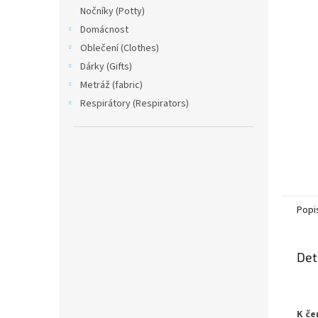
n
Nočníky (Potty)
e
Domácnost
l
Oblečení (Clothes)
Dárky (Gifts)
Metráž (fabric)
Respirátory (Respirators)
Popi
Det
K če