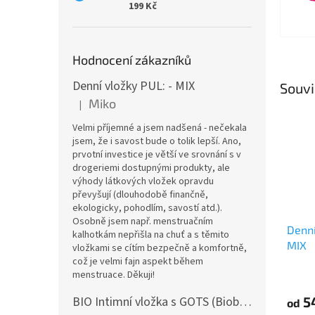
199 Kč
Hodnocení zákazníků
Denní vložky PUL: - MIX
Souvi
Miko
|
Hodnocení produktu je 5 z 5 hvězdiček.
Velmi příjemné a jsem nadšená - nečekala
jsem, že i savost bude o tolik lepší. Ano,
prvotní investice je větší ve srovnání s v
drogeriemi dostupnými produkty, ale
výhody látkových vložek opravdu
převyšují (dlouhodobě finančně,
ekologicky, pohodlím, savostí atd.).
Osobně jsem např. menstruačním
Denní
kalhotkám nepřišla na chuť a s těmito
MIX
vložkami se cítím bezpečně a komfortně,
což je velmi fajn aspekt během
menstruace. Děkuji!
Průmě
hodno
5
BIO Intimní vložka s GOTS (Biobavlněný úplet) - Malované pivoňky v hořčicové
produ
od