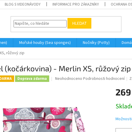
BLOG S VIDEONÁVODY
INFORMACE PRO ZÁKAZNÍKY
OCHRANA OS
HLEDAT
men)
Mořské houby (Sea sponges)
Nočníky (Potty)
Domá
 XS, růžový zip
l (kočárkovina) - Merlin XS, růžový zip
Průměrné
Neohodnoceno
Podrobnosti hodnocení
Z
ZDARMA
Doprava zdarma
hodnocení
produktu
269
je
0,0
Měrná
Skla
z
cena:
5
hvězdiček.
Možnosti