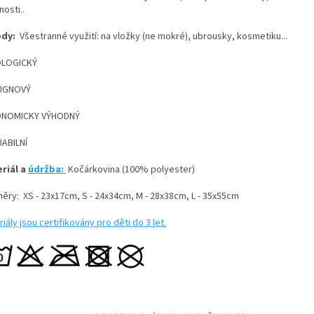
osti..
ody:
Všestranné využití: na vložky (ne mokré), ubrousky, kosmetiku...
OLOGICKÝ
SIGNOVÝ
ONOMICKY VÝHODNÝ
IABILNÍ
riál a
údržba:
Kočárkovina (100% polyester)
ěry: XS - 23x17cm, S - 24x34cm, M - 28x38cm, L - 35x55cm
iály jsou certifikovány pro děti do 3 let.