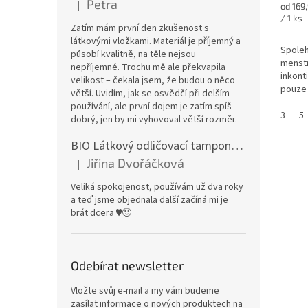
je
Petra
|
Měrná
od 169
Hodnocení produktu je 5 z 5 hvězdiček.
5,0
cena:
/ 1 ks
z
Zatím mám první den zkušenost s
5
látkovými vložkami. Materiál je příjemný a
Spoleh
hvězdi
působí kvalitně, na těle nejsou
menstr
nepříjemné. Trochu mě ale překvapila
inkont
velikost – čekala jsem, že budou o něco
pouze 
větší. Uvidím, jak se osvědčí při delším
vybírá
používání, ale první dojem je zatím spíš
sklado
3
5
dobrý, jen by mi vyhovoval větší rozměr.
BIO Látkový odličovací tamponek: Barevné bambusovo-biobavlněné froté
Jiřina Dvořáčková
|
Hodnocení produktu je 5 z 5 hvězdiček.
Veliká spokojenost, používám už dva roky
a teď jsme objednala další začíná mi je
brát dcera ♥️🙂
Odebírat newsletter
Vložte svůj e-mail a my vám budeme
zasílat informace o nových produktech na