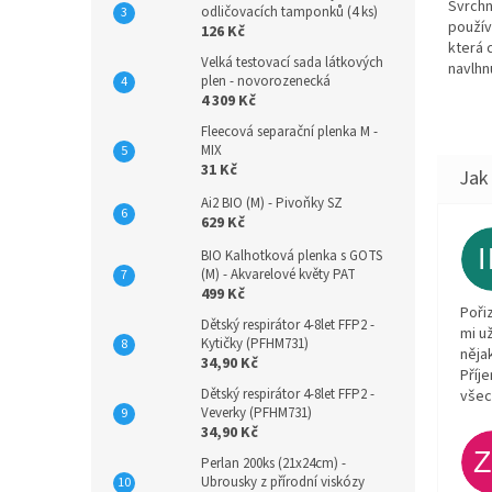
Svrchn
odličovacích tamponků (4 ks)
používa
126 Kč
která 
Velká testovací sada látkových
navlhn
plen - novorozenecká
materi
4 309 Kč
neprom
Fleecová separační plenka M -
MIX
31 Kč
Ai2 BIO (M) - Pivoňky SZ
629 Kč
BIO Kalhotková plenka s GOTS
(M) - Akvarelové květy PAT
499 Kč
Poři
Dětský respirátor 4-8let FFP2 -
mi u
Kytičky (PFHM731)
něja
34,90 Kč
Příj
Dětský respirátor 4-8let FFP2 -
všec
Veverky (PFHM731)
34,90 Kč
Perlan 200ks (21x24cm) -
Ubrousky z přírodní viskózy