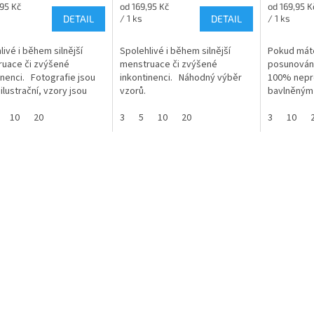
je
je
Měrná
Měrná
,95 Kč
od 169,95 Kč
od 169,95 K
4,9
4,8
cena:
cena:
DETAIL
/ 1 ks
DETAIL
/ 1 ks
z
z
5
5
livé i během silnější
Spolehlivé i během silnější
Pokud mát
ček.
hvězdiček.
hvězdiček.
uace či zvýšené
menstruace či zvýšené
posunování
inenci. Fotografie jsou
inkontinenci. Náhodný výběr
100% nepr
ilustrační, vzory jsou
vzorů.
bavlněným 
ny náhodně, dle aktuální
Spolehlivě
vé dostupnosti.
10
20
3
5
10
20
silnější me
3
10
zvýšené...