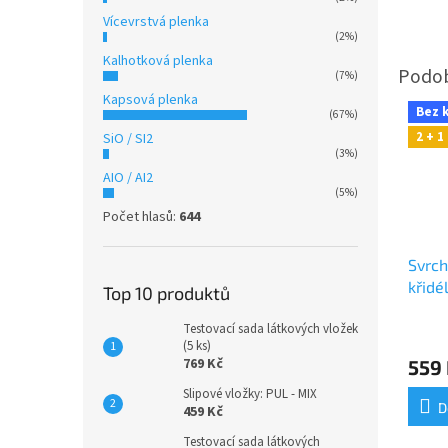
Vícevrstvá plenka
(2%)
Kalhotková plenka
(7%)
Kapsová plenka
Bez 
(67%)
2 + 
SiO / SI2
(3%)
AIO / AI2
(5%)
Počet hlasů:
644
Svrch
křidé
Top 10 produktů
Testovací sada látkových vložek
(5 ks)
769 Kč
559
Slipové vložky: PUL - MIX
D
459 Kč
Testovací sada látkových