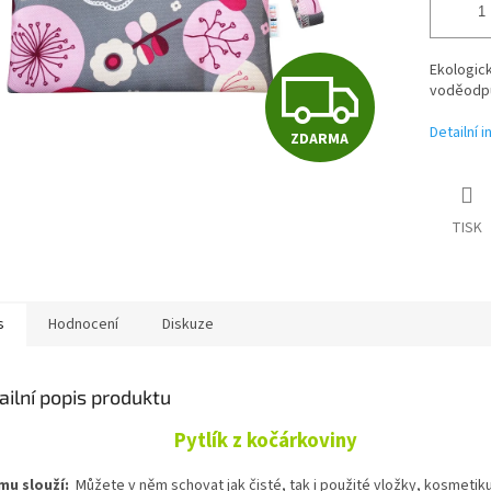
Ekologick
Z
voděodpu
Detailní 
ZDARMA
D
A
TISK
R
s
Hodnocení
Diskuze
M
ailní popis produktu
Pytlík z kočárkoviny
A
mu slouží:
Můžete v něm schovat jak čisté, tak i použité vložky, kosmetiku