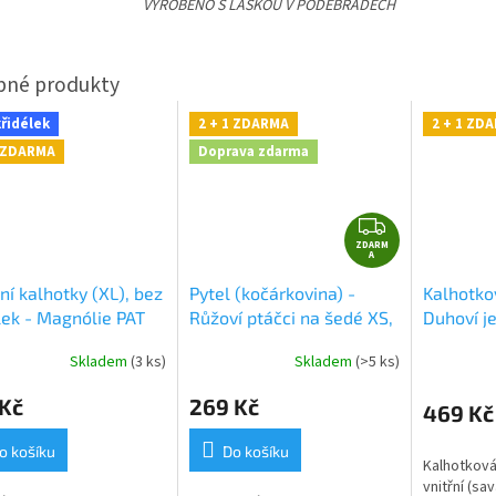
VYROBENO S LÁSKOU V PODĚBRADECH
křidélek
2 + 1 ZDARMA
2 + 1 ZD
1 ZDARMA
Doprava zdarma
Z
ZDARM
D
A
A
ní kalhotky (XL), bez
Pytel (kočárkovina) -
Kalhotko
R
lek - Magnólie PAT
Růžoví ptáčci na šedé XS,
Duhoví j
M
bílý zip
růžové SZ
A
Skladem
(3 ks)
Skladem
(>5 ks)
 Kč
269 Kč
469 Kč
o košíku
Do košíku
Kalhotková
vnitřní (sav