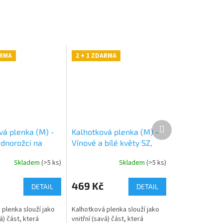
ARMA
2 + 1 ZDARMA
Další
vá plenka (M) -
Kalhotková plenka (M) -
produkt
ednorožci na
Vínové a bílé květy SZ,
, fialkový velur
sv.růžový velur
Skladem
(>5 ks)
Skladem
(>5 ks)
469 Kč
DETAIL
DETAIL
 plenka slouží jako
Kalhotková plenka slouží jako
á) část, která
vnitřní (savá) část, která