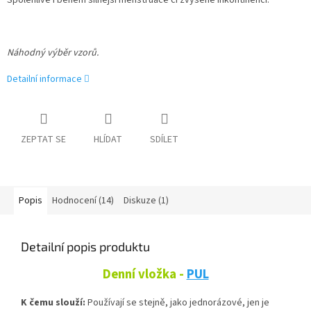
Spolehlivé i během silnější menstruace či zvýšené inkontinenci.
Náhodný výběr vzorů.
Detailní informace
ZEPTAT SE
HLÍDAT
SDÍLET
Popis
Hodnocení (14)
Diskuze (1)
Detailní popis produktu
Denní vložka -
PUL
K čemu slouží:
Používají se stejně, jako jednorázové, jen je