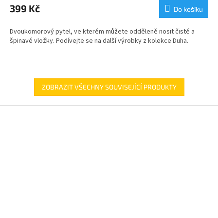
399 Kč
Do košíku
Dvoukomorový pytel, ve kterém můžete odděleně nosit čisté a
špinavé vložky. Podívejte se na další výrobky z kolekce Duha.
ZOBRAZIT VŠECHNY SOUVISEJÍCÍ PRODUKTY
Z
á
p
a
t
í