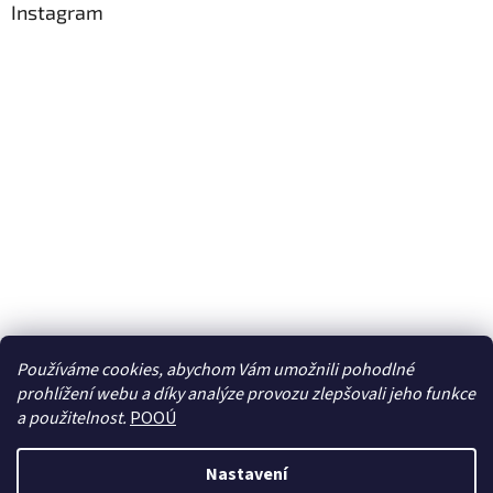
Instagram
Používáme cookies, abychom Vám umožnili pohodlné
prohlížení webu a díky analýze provozu zlepšovali jeho funkce
Sledovat na Instagramu
a použitelnost.
POOÚ
Nastavení
Vytvořil Shoptet