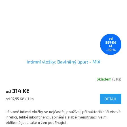
od
327 Kč
až
–10 %
Intimní vložky: Bavlněný úplet - MIX
Skladem
(5 ks)
Průměrné
hodnocení
314 Kč
produktu
od
je
Měrná
od 97,95 Kč / 1 ks
DETAIL
4,8
cena:
z
Látkové intimní vložky se nejčastěji používají při bakteriální či virové
5
infekci, lehké inkontinenci, špinění a slabé menstruaci. Velmi
hvězdiček.
oblíbené jsou také u žen používající...