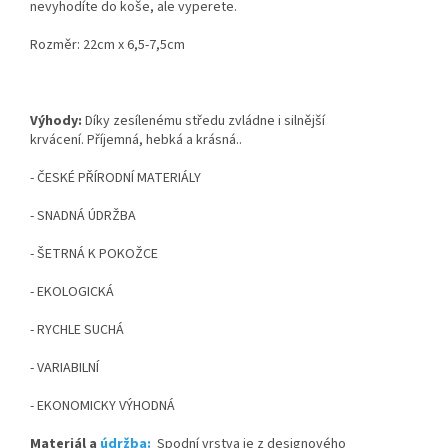
nevyhodíte do koše, ale vyperete.
Rozměr:
22cm x 6,5-7,5cm
Výhody:
Díky zesílenému středu zvládne i silnější
krvácení. Příjemná, hebká a krásná..
- ČESKÉ PŘÍRODNÍ MATERIÁLY
- SNADNÁ ÚDRŽBA
- ŠETRNÁ K POKOŽCE
- EKOLOGICKÁ
- RYCHLE SUCHÁ
- VARIABILNÍ
- EKONOMICKY VÝHODNÁ
Materiál a
údržba:
Spodní vrstva je z designového