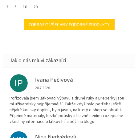
3
5
10
20
ZOBRAZIT VŠECHNY PODOBNÉ PRODUKTY
Ivana Pečivová
IP
Hodnocení obchodu je 5 z 5 hvězdiček.
28.7.2026
Pořizovala jsem látkovací výbavu z druhé ruky a Breberky jsou
mi uživatelsky nejpříjemnější. Takže když bylo potřeba ještě
nějaké kousky doplnit, bylo jasno, na který e-shop se obrátit.
Příjemné materiály, hezké potisky a hlavně cením i rozepsané
všechny informace o látkování a péči na blogu
Nina Nedvědová