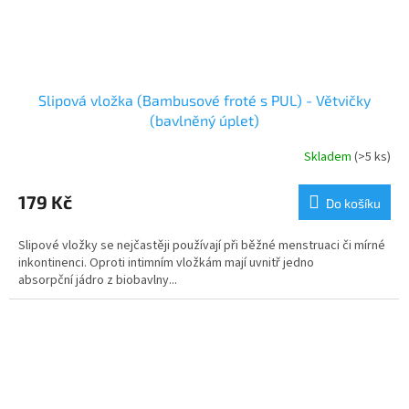
Slipová vložka (Bambusové froté s PUL) - Větvičky
(bavlněný úplet)
Skladem
(>5 ks)
179 Kč
Do košíku
Slipové vložky se nejčastěji používají při běžné menstruaci či mírné
inkontinenci. Oproti intimním vložkám mají uvnitř jedno
absorpční jádro z biobavlny...