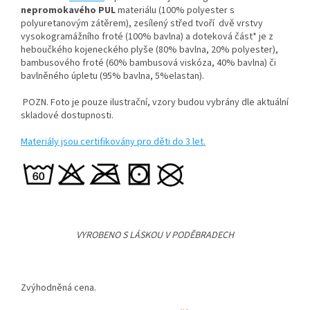
nepromokavého PUL
materiálu (100% polyester s
polyuretanovým zátěrem), zesílený střed tvoří dvě vrstvy
vysokogramážního froté (100% bavlna) a doteková část* je z
heboučkého kojeneckého plyše (80% bavlna, 20% polyester),
bambusového froté (60% bambusová viskóza, 40% bavlna) či
bavlněného úpletu (95% bavlna, 5%elastan).
POZN. Foto je pouze ilustrační, vzory budou vybrány dle aktuální
skladové dostupnosti.
Materiály jsou certifikovány pro děti do 3 let.
VYROBENO S LÁSKOU V PODĚBRADECH
Zvýhodněná cena.