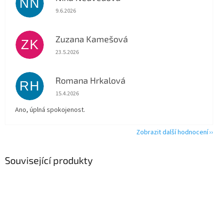
NN
Hodnocení obchodu je 5 z 5 hvězdiček.
9.6.2026
Zuzana Kamešová
ZK
Hodnocení obchodu je 5 z 5 hvězdiček.
23.5.2026
Romana Hrkalová
RH
Hodnocení obchodu je 5 z 5 hvězdiček.
15.4.2026
Ano, úplná spokojenost.
Zobrazit další hodnocení
Související produkty