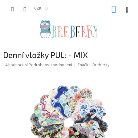
Přejít
NÁKUP
na
CZK
obsah
KOŠÍK
Denní vložky PUL: - MIX
Průměrné
14 hodnocení
Podrobnosti hodnocení
Značka:
Breberky
hodnocení
produktu
je
4,9
z
5
hvězdiček.