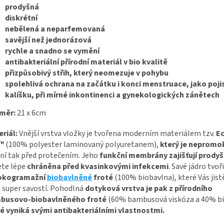
prodyšná
diskrétní
nebělená a neparfemovaná
savější než jednorázová
rychle a snadno se vymění
antibakteriální přírodní materiál v bio kvalitě
přizpůsobivý střih, který neomezuje v pohybu
spolehlivá ochrana na začátku i konci menstruace, jako poji
kalíšku, při mírné inkontinenci a gynekologických zánětech
měr:
21 x 6cm
eriál:
Vnější vrstva vložky je tvořena moderním materiálem tzv.
E
L™
(100% polyester laminovaný polyuretanem),
který je nepromo
ní tak před protečením. Jeho
funkční membrány zajišťují prody
ete lépe
chráněna před kvasinkovými infekcemi
. Savé jádro tvoři
okogramažní
biobavlněné
froté
(100% biobavlna), které Vás jist
 super savostí. Pohodlná
dotyková vrstva je pak z přírodního
busovo-biobavlněného froté
(60% bambusová viskóza a 40% bi
é vyniká svými antibakteriálními vlastnostmi.