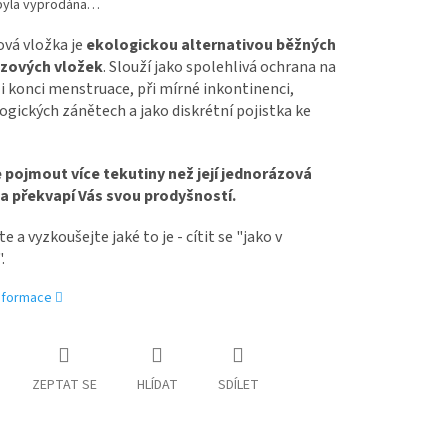
byla vyprodána…
ová vložka je
ekologickou alternativou běžných
zových vložek
. Slouží jako spolehlivá ochrana na
i konci menstruace, při mírné inkontinenci,
gických zánětech a jako diskrétní pojistka ke
 pojmout více tekutiny než její jednorázová
a překvapí Vás svou prodyšností.
e a vyzkoušejte jaké to je - cítit se "jako v
.
informace
ZEPTAT SE
HLÍDAT
SDÍLET