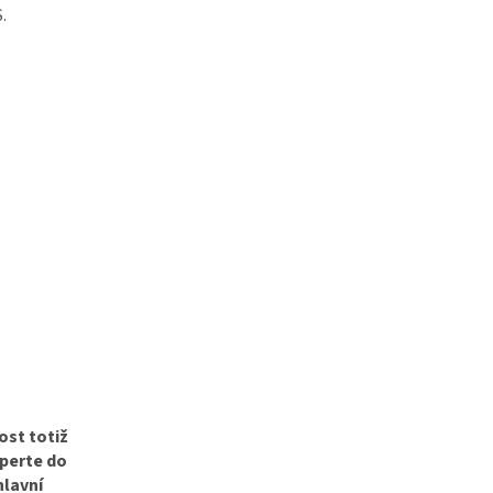
.
ost totiž
perte do
hlavní