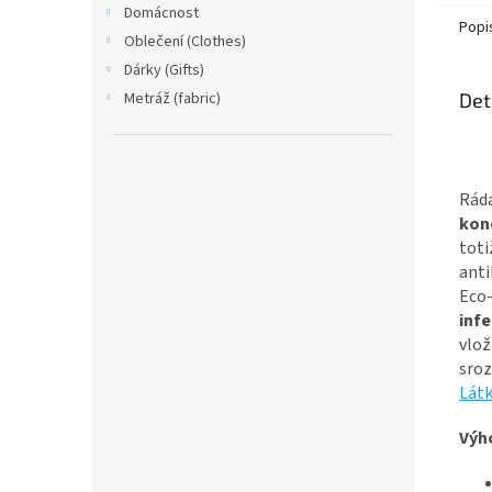
Domácnost
Popi
Oblečení (Clothes)
Dárky (Gifts)
Metráž (fabric)
Det
Ráda
kon
toti
anti
Eco
inf
vlož
sroz
Látk
Výh