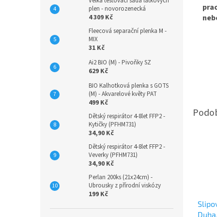
Velká testovací sada látkových
prac
plen - novorozenecká
4 309 Kč
nebo
Fleecová separační plenka M -
MIX
31 Kč
Ai2 BIO (M) - Pivoňky SZ
629 Kč
BIO Kalhotková plenka s GOTS
(M) - Akvarelové květy PAT
499 Kč
Dětský respirátor 4-8let FFP2 -
Kytičky (PFHM731)
34,90 Kč
Dětský respirátor 4-8let FFP2 -
Veverky (PFHM731)
34,90 Kč
Perlan 200ks (21x24cm) -
Ubrousky z přírodní viskózy
199 Kč
Slipo
Duha,