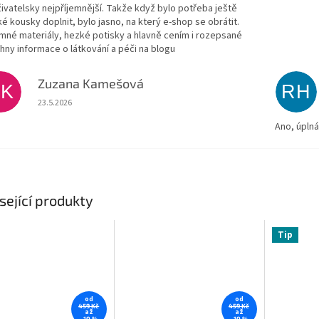
živatelsky nejpříjemnější. Takže když bylo potřeba ještě
ké kousky doplnit, bylo jasno, na který e-shop se obrátit.
emné materiály, hezké potisky a hlavně cením i rozepsané
hny informace o látkování a péči na blogu
Zuzana Kamešová
ZK
RH
Hodnocení obchodu je 5 z 5 hvězdiček.
23.5.2026
Ano, úpln
sející produkty
Tip
od
od
459 Kč
459 Kč
až
až
–10 %
–10 %