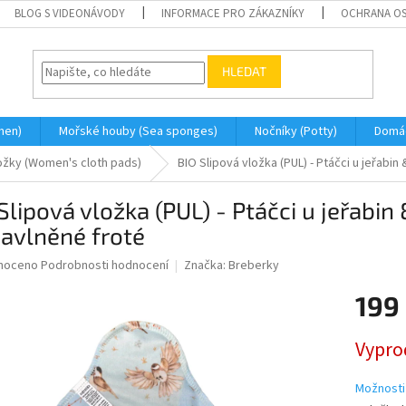
BLOG S VIDEONÁVODY
INFORMACE PRO ZÁKAZNÍKY
OCHRANA OS
HLEDAT
men)
Mořské houby (Sea sponges)
Nočníky (Potty)
Domá
ožky (Women's cloth pads)
BIO Slipová vložka (PUL) - Ptáčci u jeřabi
Slipová vložka (PUL) - Ptáčci u jeřabi
avlněné froté
né
noceno
Podrobnosti hodnocení
Značka:
Breberky
ní
199
u
Měrná
Vypro
cena:
ek.
Možnosti