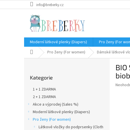
Přejít
info@breberky.cz
na
obsah
Moderní látkové plenky (Diapers)
Pro ženy (For wo
Domů
Pro ženy (For women)
Dámské látkové vl
P
BIO 
o
Přeskočit
s
biob
Kategorie
kategorie
t
Průměr
Neohod
r
1 + 1 ZDARMA
hodnoce
a
produkt
2 + 1 ZDARMA
n
je
Akce a výprodej (Sales %)
n
0,0
í
Moderní látkové plenky (Diapers)
z
5
p
Pro ženy (For women)
hvězdič
a
Látkové vložky do podprsenky (Cloth