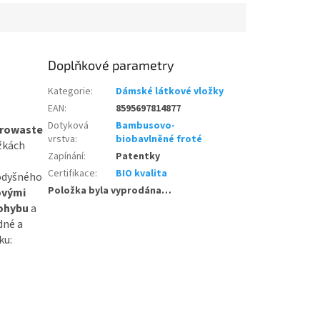
Doplňkové parametry
Kategorie
:
Dámské látkové vložky
EAN
:
8595697814877
Dotyková
Bambusovo-
erowaste
vrstva
:
biobavlněné froté
žkách
Zapínání
:
Patentky
Certifikace
:
BIO kvalita
rodyšného
Položka byla vyprodána…
ovými
pohybu
a
dné a
ku: