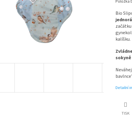
Položka 
Bio Slip
jednorá
začátku 
gynekolo
kalíšku.
Zvládne
sokyně 
Neváhejt
bavlnce"
Detailní 
TISK