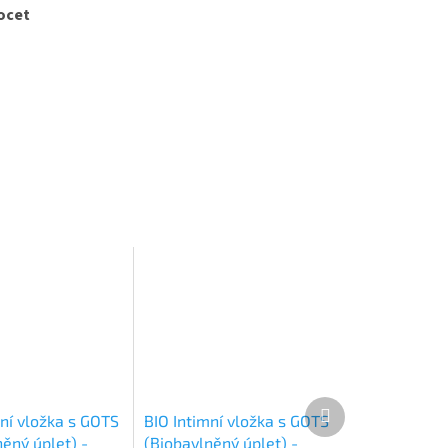
ocet
Další
mní vložka s GOTS
BIO Intimní vložka s GOTS
produkt
ěný úplet) -
(Biobavlněný úplet) -