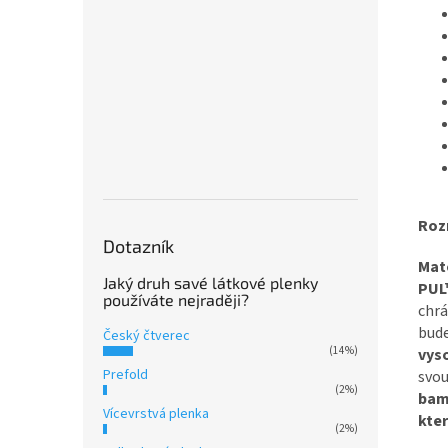
Roz
Dotazník
Mat
Jaký druh savé látkové plenky
PU
používáte nejraději?
chrá
bud
Český čtverec
(14%)
vys
Prefold
svou
(2%)
bam
Vícevrstvá plenka
kter
(2%)