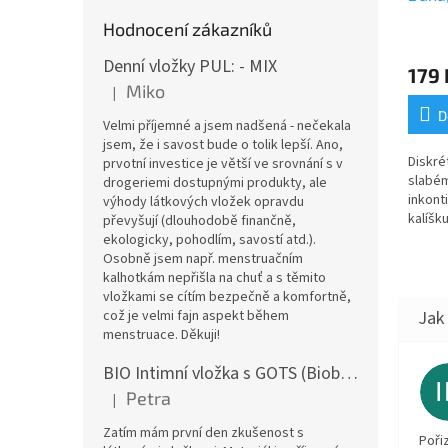
(koje
Hodnocení zákazníků
Denní vložky PUL: - MIX
179 
Miko
|
Hodnocení produktu je 5 z 5 hvězdiček.
D
Velmi příjemné a jsem nadšená - nečekala
jsem, že i savost bude o tolik lepší. Ano,
Diskré
prvotní investice je větší ve srovnání s v
slabém
drogeriemi dostupnými produkty, ale
inkonti
výhody látkových vložek opravdu
kalíšku
převyšují (dlouhodobě finančně,
výrobk
ekologicky, pohodlím, savostí atd.).
Osobně jsem např. menstruačním
kalhotkám nepřišla na chuť a s těmito
vložkami se cítím bezpečně a komfortně,
což je velmi fajn aspekt během
menstruace. Děkuji!
BIO Intimní vložka s GOTS (Biobavlněný úplet) - Malované pivoňky v hořčicové
Petra
|
Hodnocení produktu je 5 z 5 hvězdiček.
Zatím mám první den zkušenost s
Poři