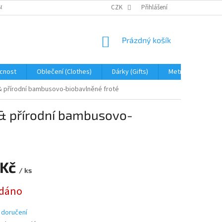
OBNÍCH ÚDAJŮ
JAK NA REKLAMACI A VRÁCENÍ ZBOŽÍ
CZK
Přihlášení
PROHLÁŠENÍ 
NÁKUPNÍ
Prázdný košík
KOŠÍK
cnost
Oblečení (Clothes)
Dárky (Gifts)
Metráž (fabric)
n & přírodní bambusovo-biobavlněné froté
n & přírodní bambusovo-
 Kč
/ ks
dáno
 doručení