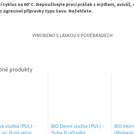
í cyklus na 60°C.
Nepoužívejte prací prášek s mýdlem, aviváž, 
 agresivní přípravky typu Savo.
Nežehlete.
VYROBENO S LÁSKOU V PODĚBRADECH
vá vložka (PUL) -
BIO Denní vložka (PUL) -
BIO Inti
 sv. žlutý velur
Duha & přírodní
(Biobavln