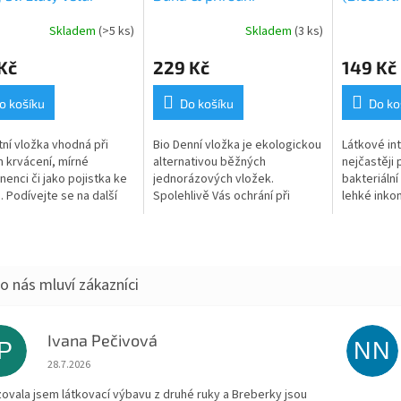
necký plyš)
bambusovo-biobavlněné
Květy bob
Skladem
(>5 ks)
Skladem
(3 ks)
froté
Kč
229 Kč
149 Kč
o košíku
Do košíku
Do ko
tní vložka vhodná při
Bio Denní vložka je ekologickou
Látkové int
 krvácení, mírné
alternativou běžných
nejčastěji p
nenci či jako pojistka ke
jednorázových vložek.
bakteriální 
. Podívejte se na další
Spolehlivě Vás ochrání při
lehké inkon
y z kolekce Duha
silnější menstruaci i zvýšené
slabé mens
inkontinenci, zvládne totiž
oblíbené j
pojmout více...
žen používaj
Ivana Pečivová
IP
NN
Hodnocení obchodu je 5 z 5 hvězdiček.
28.7.2026
zovala jsem látkovací výbavu z druhé ruky a Breberky jsou