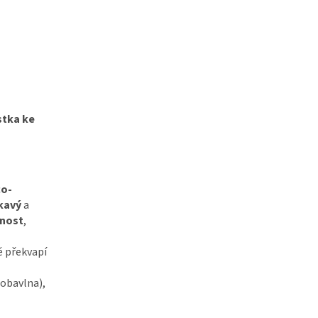
stka ke
co-
kavý
a
šnost
,
ě překvapí
obavlna),