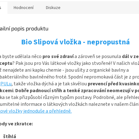
s
Hodnocení
Diskuze
ailní popis produktu
Bio Slipová vložka - nepropustná
 byste udělala něco
pro své zdraví
a zároveň se posunula
dál v z
ceptu
? Pak jsou pro Vás látkové vložky jako stvořené!
V našich vlo
ž nenajdete ani kapku chemie - jsou ušity z organické bavlny a
bakteriálního bavlněného froté. Spodní nepromokavá část je z p
-
PULu
, takže vložka dýchá a je tak skvělou
prevencí před kvasink
ekcemi
.
Dobře
padnoucí střih a tenké zpracování neomezují v 
ka se tak přizpůsobí různým typům postavy. Podrobné, ale přehle
umitelné informace o látkových vložkách naleznete v našem člán
ové vložky jednoduše a přehledně.
ody ve zkratce:
štíhlá