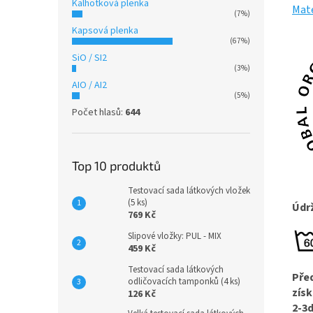
Kalhotková plenka
Mate
(7%)
Kapsová plenka
(67%)
SiO / SI2
(3%)
AIO / AI2
(5%)
Počet hlasů:
644
Top 10 produktů
Testovací sada látkových vložek
(5 ks)
Údr
769 Kč
Slipové vložky: PUL - MIX
459 Kč
Testovací sada látkových
Pře
odličovacích tamponků (4 ks)
získ
126 Kč
2-3