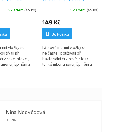
ulí v noci
Makové květy
Skladem
(>5 ks)
Skladem
(>5 ks)
149 Kč
šíku
Do košíku
imní vložky se
Látkové intimní vložky se
oužívají při
nejčastěji používají při
či virové infekci,
bakteriální či virové infekci,
tinenci, špinění a
lehké inkontinenci, špinění a
truaci. Velmi
slabé menstruaci. Velmi
sou také u
oblíbené jsou také u...
ící...
Nina Nedvědová
Hodnocení obchodu je 5 z 5 hvězdiček.
9.6.2026