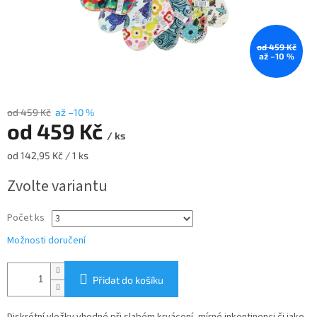
od 459 Kč
až –10 %
od 459 Kč
až –10 %
od
459 Kč
/ ks
Měrná
od 142,95 Kč / 1 ks
cena:
Zvolte variantu
Počet ks
Možnosti doručení
Přidat do košíku