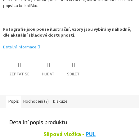
Diskrétní vložky vhodné při slabém krvácení, mírné inkontinenci či jako
pojistka ke kalíšku.
Fotografie jsou pouze ilustrační, vzory jsou vybírány náhodně,
dle aktuální skladové dostupnosti.
Detailní informace
ZEPTAT SE
HLÍDAT
SDÍLET
Popis
Hodnocení (7)
Diskuze
Detailní popis produktu
Slipová vložka -
PUL