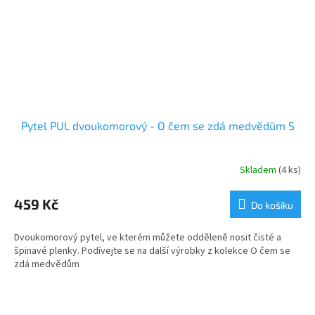
Pytel PUL dvoukomorový - O čem se zdá medvědům S
Skladem
(4 ks)
459 Kč
Do košíku
Dvoukomorový pytel, ve kterém můžete odděleně nosit čisté a
špinavé plenky. Podívejte se na další výrobky z kolekce O čem se
zdá medvědům