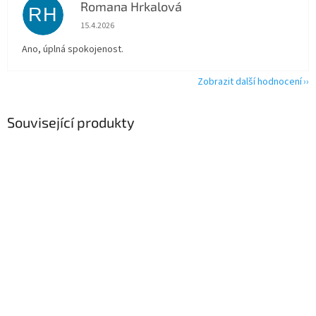
Romana Hrkalová
RH
Hodnocení obchodu je 5 z 5 hvězdiček.
15.4.2026
Ano, úplná spokojenost.
Zobrazit další hodnocení
Související produkty