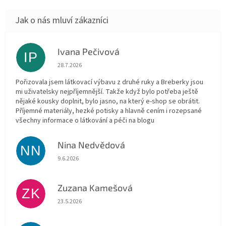
Ivana Pečivová
IP
Hodnocení obchodu je 5 z 5 hvězdiček.
28.7.2026
Pořizovala jsem látkovací výbavu z druhé ruky a Breberky jsou
mi uživatelsky nejpříjemnější. Takže když bylo potřeba ještě
nějaké kousky doplnit, bylo jasno, na který e-shop se obrátit.
Příjemné materiály, hezké potisky a hlavně cením i rozepsané
všechny informace o látkování a péči na blogu
Nina Nedvědová
NN
Hodnocení obchodu je 5 z 5 hvězdiček.
9.6.2026
Zuzana Kamešová
ZK
Hodnocení obchodu je 5 z 5 hvězdiček.
23.5.2026