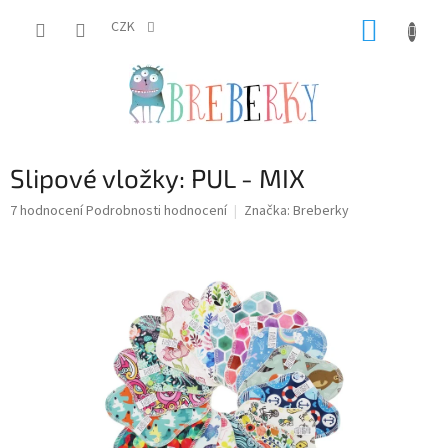
Přejít
NÁKUP
na
CZK
obsah
KOŠÍK
Slipové vložky: PUL - MIX
Průměrné
7 hodnocení
Podrobnosti hodnocení
Značka:
Breberky
hodnocení
produktu
je
5,0
z
5
hvězdiček.