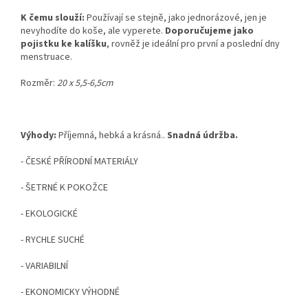
K čemu slouží:
Používají se stejně, jako jednorázové, jen je
nevyhodíte do koše, ale vyperete.
Doporučujeme jako
pojistku ke kalíšku
, rovněž je ideální pro první a poslední dny
menstruace.
Rozměr:
20 x 5,5-6,5cm
Výhody:
Příjemná, hebká a krásná..
Snadná údržba.
- ČESKÉ PŘÍRODNÍ MATERIÁLY
- ŠETRNÉ K POKOŽCE
- EKOLOGICKÉ
- RYCHLE SUCHÉ
- VARIABILNÍ
- EKONOMICKY VÝHODNÉ