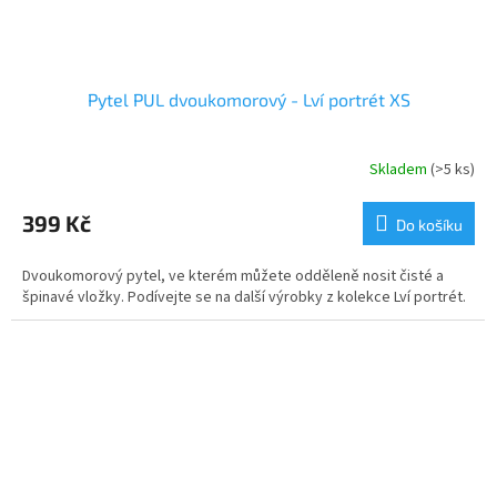
Pytel PUL dvoukomorový - Lví portrét XS
Skladem
(>5 ks)
399 Kč
Do košíku
Dvoukomorový pytel, ve kterém můžete odděleně nosit čisté a
špinavé vložky. Podívejte se na další výrobky z kolekce Lví portrét.