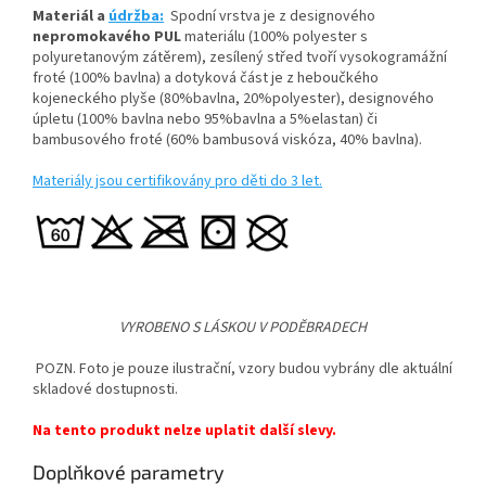
Materiál a
údržba:
Spodní vrstva je z designového
nepromokavého PUL
materiálu (100% polyester s
polyuretanovým zátěrem), zesílený střed tvoří vysokogramážní
froté (100% bavlna) a dotyková část je z heboučkého
kojeneckého plyše (80%bavlna, 20%polyester), designového
úpletu (100% bavlna nebo 95%bavlna a 5%elastan) či
bambusového froté (60% bambusová viskóza, 40% bavlna).
Materiály jsou certifikovány pro děti do 3 let.
VYROBENO S LÁSKOU V PODĚBRADECH
POZN. Foto je pouze ilustrační, vzory budou vybrány dle aktuální
skladové dostupnosti.
Na tento produkt nelze uplatit další slevy.
Doplňkové parametry