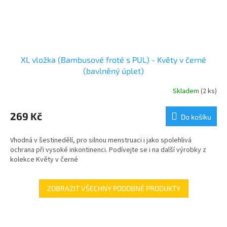
XL vložka (Bambusové froté s PUL) - Květy v černé
(bavlněný úplet)
Skladem
(2 ks)
269 Kč
Do košíku
Vhodná v šestinedělí, pro silnou menstruaci i jako spolehlivá
ochrana při vysoké inkontinenci. Podívejte se i na další výrobky z
kolekce Květy v černé
ZOBRAZIT VŠECHNY PODOBNÉ PRODUKTY